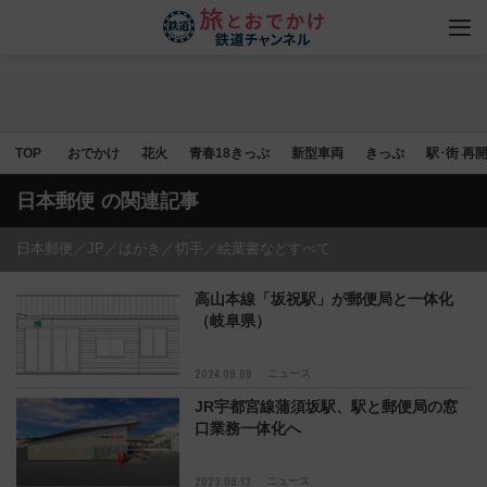
TOP
おでかけ
花火
青春18きっぷ
新型車両
きっぷ
駅･街 再
日本郵便
の関連記事
日本郵便／JP／はがき／切手／絵葉書などすべて
高山本線「坂祝駅」が郵便局と一体化
（岐阜県）
2024.09.08
ニュース
JR宇都宮線蒲須坂駅、駅と郵便局の窓
口業務一体化へ
2023.08.13
ニュース