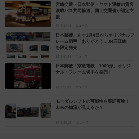
宮崎交通・日本郵便・ヤマト運輸の貨客
混載バス共同輸送、国土交通省が認定支
援
2018.02.21
ニュース
日本郵便、あす1月4日からオリジナルフ
レーム切手「ありがとう…JR三江線」
を限定発売
2018.01.03
ニュース
日本郵便「京急電鉄 1000形」オリジ
ナル・フレーム切手を発売！
2016.10.07
ニュース
モーダルシフトの可能性を実証実験！
未来の物流が見えるか？
2016.08.29
ニュース