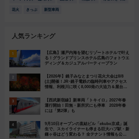
花火
きっぷ
新型車両
人気ランキング
【広島】瀬戸内海を望むリゾートホテルで叶え
る！グランドプリンスホテル広島のフォトウエ
ディング＆カジュアルパーティープラン
【2026年】銚子みなとまつり花火大会は8/8
(土)開催！JR･銚子電鉄の臨時列車やアクセス
情報、利根川に咲く8,000発の大迫力＆屋台を
満喫
【西武新宿線】新車両「トキイロ」2027年春
運行開始！田無・新所沢にも停車 2028年春
には「第2弾」も
9月10日オープンの直結ビル「ekubo京成」誕
生で、スカイライナーも停まる巨大ハブ駅・新
鎌ヶ谷はどう変わる？ 全テナント情報も公