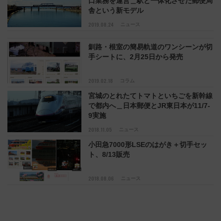
口業務を運営＿駅と一体化させた郵便局
舎という新モデル
2019.08.24
ニュース
釧路・根室の簡易軌道のワンシーンが切
手シートに、2月25日から発売
2019.02.18
コラム
宮城のとれたてトマトといちごを新幹線
で都内へ＿日本郵便とJR東日本が11/7-
9実施
2018.11.05
ニュース
小田急7000形LSEのはがき＋切手セッ
ト、8/13販売
2018.08.06
ニュース