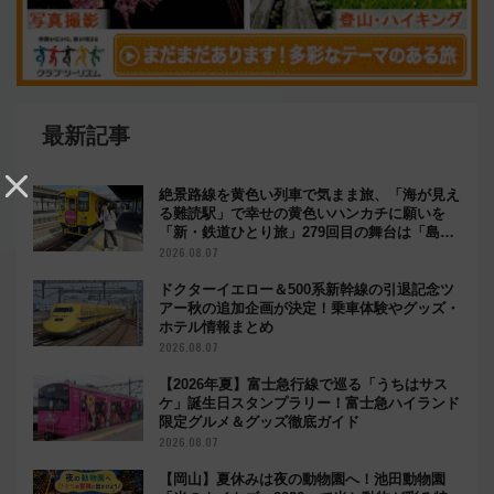
最新記事
絶景路線を黄色い列車で気まま旅、「海が見え
る難読駅」で幸せの黄色いハンカチに願いを
「新・鉄道ひとり旅」279回目の舞台は「島原
鉄道」
2026.08.07
ドクターイエロー＆500系新幹線の引退記念ツ
アー秋の追加企画が決定！乗車体験やグッズ・
ホテル情報まとめ
2026.08.07
【2026年夏】富士急行線で巡る「うちはサス
ケ」誕生日スタンプラリー！富士急ハイランド
限定グルメ＆グッズ徹底ガイド
2026.08.07
【岡山】夏休みは夜の動物園へ！池田動物園