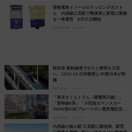
荷物電車イメージのラッピングポスト
も 内房線江見駅で郵便局と駅窓口業務
を一体運営 8月31日開始
2020.07.09
ニュース
秋田発 新幹線便でせりと舞茸を大宮
へ、12/11-14 日本郵便とJR東日本が実
施
2019.12.07
ニュース
「東京さくらトラム（都電荒川線）」
「新幹線0系」「小田急ロマンスカー
70000形GSEブルーリボン賞受賞記念」
切手セット、10/12先行販売――日本郵
2019.10.07
ニュース
便
内房線の無人駅 江見駅に郵便局、駅窓