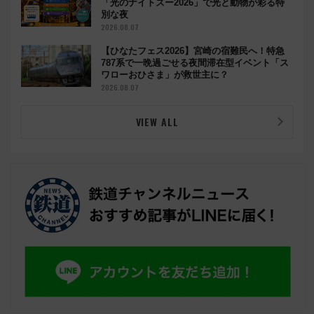
「光のナイトズー2026」で光と動物が彩る特
別な夜
2026.08.07
【ひなたフェス2026】宮崎の宿難民へ！特急
787系で一晩過ごせる夜間滞在型イベント「ス
ワローおひさま」が救世主に？
2026.08.07
VIEW ALL