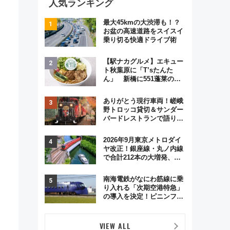
人気ランキング
最大45kmの大渋滞も！？
お盆の高速道路をスイスイ
乗り切る快適ドライブ術
【駅ナカグルメ】エキュー
ト秋葉原に「T’sたんた
ん」 新橋に551蓬莱の
DNAを継ぐ「東京豚饅」、
オムライス専門店「肉とた
ありがとう現行車両！嵯峨
まご」新グルメ続々登場！
野トロッコ貸切＆サンダー
【2026年8月】
バードレストランで語り合
う秋の京都 斉藤雪乃＆福
原トシヒロと行く！9月13
2026年9月東京メトロダイ
日「京都の鉄道満喫ツア
ヤ改正！銀座線・丸ノ内線
ー」開催
で合計212本の大増発、混
雑緩和に期待
南海電鉄がなにわ筋線に乗
り入れる「次期空港特急」
の導入を決定！ピニンファ
リーナによる日本初の鉄道
デザイン
VIEW ALL