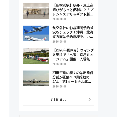
で味わう近江牛や伝統文化
の特別コラボ
【新横浜駅】駅弁・お土産
選びがもっと便利に？「プ
レシャスデリ＆ギフト新横
浜」がオープン 場所や営
2026.08.08
業時間・限定弁当を紹介
航空各社のお盆期間予約状
況をチェック！沖縄・北海
道方面は予約急増中、いま
から狙うべき日は？
2026.08.08
【2026年夏休み】ウィング
久里浜で「出張！京急ミュ
ージアム」開催！入場無料
でスタンプラリーや子ども
2026.08.08
制服撮影も
羽田空港に着くのは出発何
分前が正解？ 9月始動の
温
JAL「第1ターミナル北側
サテライト」は徒歩1キロ
2026.08.08
超え！ 知っておきたい変更
点まとめ
VIEW ALL