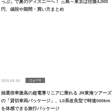
っぷ」で夏のディズニーへ！ 三島～東京は往復4,000
円、値段や期間・買い方まとめ
2026.06.05
ニュース
抽選倍率激高の超電導リニアに乗れる JR東海ツアーズ
の「貸切車両パッケージ」、L0系改良型で時速500km
を体感できる旅行パッケージ