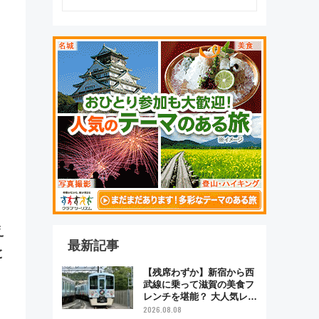
も
え
最新記事
と
【残席わずか】新宿から西
武線に乗って滋賀の美食フ
レンチを堪能？ 大人気レス
トラン列車「52席の至福」
2026.08.08