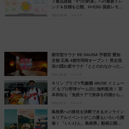
ィ重点課題「4つの約束」への最新トレ
ンド＆目標を公開、H+ESG 国産レモン
生産振興 大麦ホップ新品種開発 全社員
2022.08.04
トレンド
DX人財化
都市型サウナ RE:SAUNA 宇都宮 愛知
京都 広島 4都市同時オープン！ 男女混
浴の隠れ家サウナ「ととのわなかったら
全額返金」サービスも
2022.08.01
トレンド
キリン プラズマ乳酸菌 iMUSE イミュー
ズ をプロ野球ゲーム日に無料配布！ 宮
本和知も「免疫ケアで身体を内側から守
ろう」と訴え 7/20ゾゾマリン 8/31ベ
2022.07.17
トレンド
ルーナでも実施
島根県への移住を決断できるオンライン
＆リアルイベントがこの夏もいろいろ開
催！ 「いいけん、島根県」動画公開＆