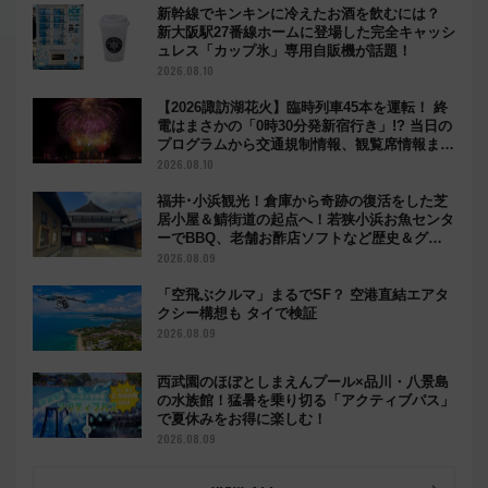
新幹線でキンキンに冷えたお酒を飲むには？
新大阪駅27番線ホームに登場した完全キャッシ
ュレス「カップ氷」専用自販機が話題！
2026.08.10
【2026諏訪湖花火】臨時列車45本を運転！ 終
電はまさかの「0時30分発新宿行き」!? 当日の
プログラムから交通規制情報、観覧席情報まで
徹底解説
2026.08.10
福井･小浜観光！倉庫から奇跡の復活をした芝
居小屋＆鯖街道の起点へ！若狭小浜お魚センタ
ーでBBQ、老舗お酢店ソフトなど歴史＆グル
メ散歩
2026.08.09
「空飛ぶクルマ」まるでSF？ 空港直結エアタ
クシー構想も タイで検証
2026.08.09
西武園のほぼとしまえんプール×品川・八景島
の水族館！猛暑を乗り切る「アクティブパス」
で夏休みをお得に楽しむ！
2026.08.09