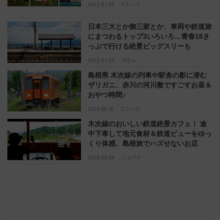
最新情報を特設サイトで更新中！
2022.07.04
トレンド
日本三大とか御三家とか、車両や鉄道旅
にまつわるトップ3いろいろ…青春18き
っぷで行ける絶景ビッグスリーも
2022.07.03
コラム
島根県 木次線の列車や駅舎の影に潜む
ザリガニ、赤川の河川敷ですごすお昼＆
おやつ時間♪
2022.06.18
ニュース
木次線のおいしい鉄道絶景カフェ！ 途
中下車して地元食材＆鉄道ビューをゆっ
くり体感、島根旅でハズせないお店
2022.06.08
ニュース