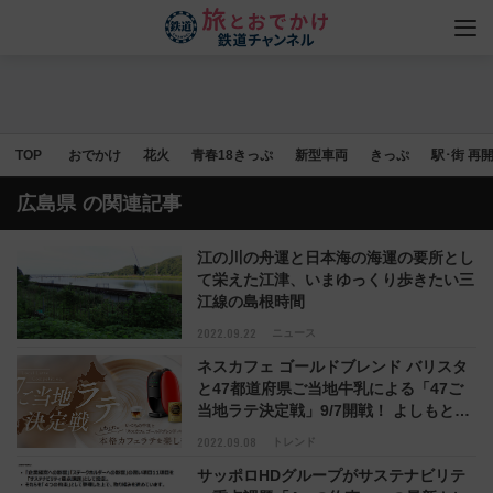
TOP
おでかけ
花火
青春18きっぷ
新型車両
きっぷ
駅･街 再
広島県
の関連記事
江の川の舟運と日本海の海運の要所とし
て栄えた江津、いまゆっくり歩きたい三
江線の島根時間
2022.09.22
ニュース
ネスカフェ ゴールドブレンド バリスタ
と47都道府県ご当地牛乳による「47ご
当地ラテ決定戦」9/7開戦！ よしもと芸
人が地元特産品を使ったアレンジレシピ
2022.09.08
トレンド
の頂点は!?
サッポロHDグループがサステナビリテ