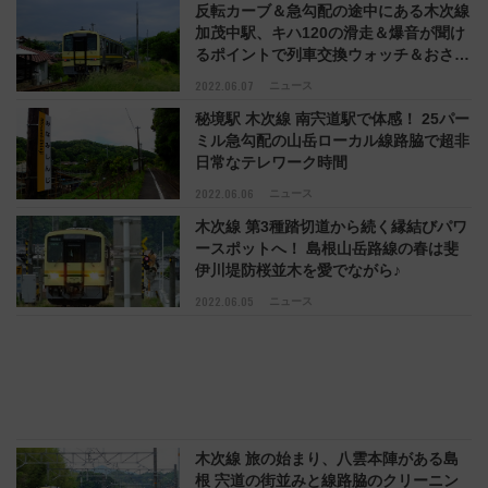
反転カーブ＆急勾配の途中にある木次線
加茂中駅、キハ120の滑走＆爆音が聞け
るポイントで列車交換ウォッチ＆おさん
ぽ時間
2022.06.07
ニュース
秘境駅 木次線 南宍道駅で体感！ 25パー
ミル急勾配の山岳ローカル線路脇で超非
日常なテレワーク時間
2022.06.06
ニュース
木次線 第3種踏切道から続く縁結びパワ
ースポットへ！ 島根山岳路線の春は斐
伊川堤防桜並木を愛でながら♪
2022.06.05
ニュース
木次線 旅の始まり、八雲本陣がある島
根 宍道の街並みと線路脇のクリーニン