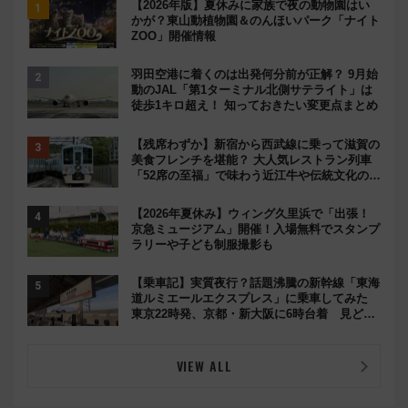
【2026年版】夏休みに家族で夜の動物園はい
かが？東山動植物園＆のんほいパーク「ナイト
ZOO」開催情報
羽田空港に着くのは出発何分前が正解？ 9月始
動のJAL「第1ターミナル北側サテライト」は
徒歩1キロ超え！ 知っておきたい変更点まとめ
【残席わずか】新宿から西武線に乗って滋賀の
美食フレンチを堪能？ 大人気レストラン列車
「52席の至福」で味わう近江牛や伝統文化の特
別コラボ
【2026年夏休み】ウィング久里浜で「出張！
京急ミュージアム」開催！入場無料でスタンプ
ラリーや子ども制服撮影も
【乗車記】実質夜行？話題沸騰の新幹線「東海
道ルミエールエクスプレス」に乗車してみた
東京22時発、京都・新大阪に6時台着 見どこ
ろは岐阜羽島の素晴らし過ぎる朝
VIEW ALL