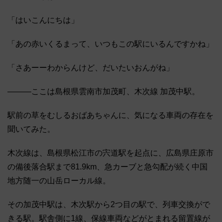
「はいこんにちは」
「あの赤いくるまって、いつもこの駅にいるんですかね」
「さあーーわからんけど、だいたいおんがね」
―――ここは島根県雲南市加茂町、木次線 加茂中駅。
駅前の草をむしるおばあちゃんに、気になる車両の存在を
聞いてみた。
木次線は、島根県松江市の宍道駅を起点に、広島県庄原市
の備後落合駅まで81.9km、急カーブと急勾配が続く中国
地方随一の山岳ローカル線。
その加茂中駅は、木次駅から2つ目の駅で、列車交換がで
きる駅。駅舎側に1線、保線車両などがとまれる留置線が