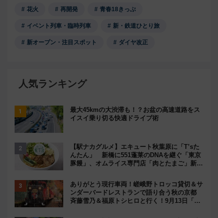
花火
再開発
青春18きっぷ
イベント列車・臨時列車
新・鉄道ひとり旅
新オープン・注目スポット
ダイヤ改正
人気ランキング
最大45kmの大渋滞も！？お盆の高速道路をス
イスイ乗り切る快適ドライブ術
【駅ナカグルメ】エキュート秋葉原に「T’sた
んたん」 新橋に551蓬莱のDNAを継ぐ「東京
豚饅」、オムライス専門店「肉とたまご」新グ
ルメ続々登場！【2026年8月】
ありがとう現行車両！嵯峨野トロッコ貸切＆サ
ンダーバードレストランで語り合う秋の京都
斉藤雪乃＆福原トシヒロと行く！9月13日「京
都の鉄道満喫ツアー」開催