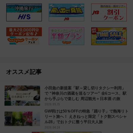
オススメ記事
小田急の新提案「駅～貸し切りタクシー利用」
で “神奈川の酒蔵を巡るツアー” 全6コース、駅
から手ぶらで楽しむ 周辺観光＋日本酒 の旅
2026.05.15
GW明けは50％OFFの特急「踊り子」で熱海リト
リート旅へ！ えきねっと限定「トク割スペシャ
ル28」でおトクに整う平日大人旅
2026.04.24