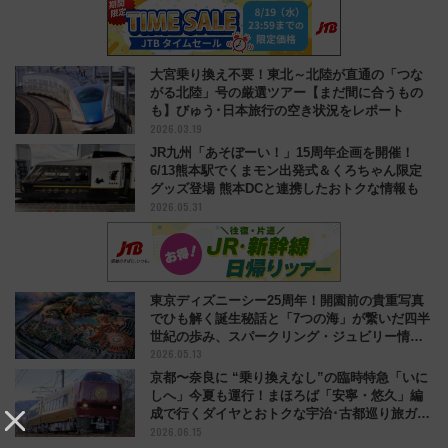
大宮乗り換え不要！東北～北陸が直通の「つな
がる北陸」号の厳選ツアー【まだ間に合うもの
も】びゅう･日本旅行の空き状況をレポート
2026.03.19
JR九州「あそぼーい！」15周年企画を開催！
6/13熊本駅でくまモン出発式＆くろちゃん限定
グッズ登場 熊本DCと連携したおトクな情報も
2026.05.31
東京ディズニーシー25周年！開園前の貴重写真
でひも解く誕生秘話と「7つの海」が繋いだ四半
世紀の歩み、スパークリング・ジュビリー情報
2026.05.13
も
京都〜奈良に “乗り換えなし”の臨時特急「いに
しへ」今夏も運行！まほろば「安寧・悠久」編
成で行くダイヤとおトクな宇治･古都巡り旅ガイ
2026.06.15
ド