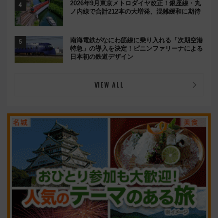
2026年9月東京メトロダイヤ改正！銀座線・丸
ノ内線で合計212本の大増発、混雑緩和に期待
南海電鉄がなにわ筋線に乗り入れる「次期空港
特急」の導入を決定！ピニンファリーナによる
日本初の鉄道デザイン
VIEW ALL