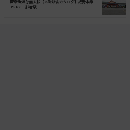
豪奢絢爛な無人駅【木造駅舎カタログ】紀勢本線
19/188 那智駅