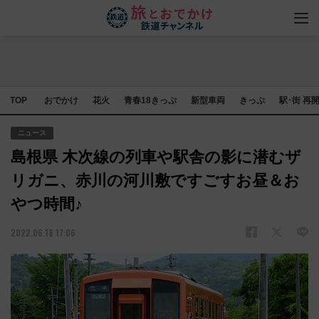
TOP
おでかけ
花火
青春18きっぷ
新型車両
きっぷ
駅･街 再
ニュース
島根県 木次線の列車や駅舎の影に潜むザ
リガニ、赤川の河川敷ですごすお昼＆お
やつ時間♪
2022.06.18 17:06