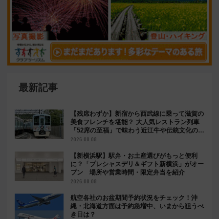
最新記事
【残席わずか】新宿から西武線に乗って滋賀の
美食フレンチを堪能？ 大人気レストラン列車
「52席の至福」で味わう近江牛や伝統文化の特
別コラボ
2026.08.08
【新横浜駅】駅弁・お土産選びがもっと便利
に？「プレシャスデリ＆ギフト新横浜」がオー
プン 場所や営業時間・限定弁当を紹介
2026.08.08
航空各社のお盆期間予約状況をチェック！沖
縄・北海道方面は予約急増中、いまから狙うべ
き日は？