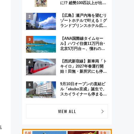
に!? 総勢100匹以上が出現
「レジェンドリサーチ」本
格謎解き・グッズ情報まと
【広島】瀬戸内海を望むリ
め
ゾートホテルで叶える！グ
ランドプリンスホテル広島
のフォトウエディング＆カ
ジュアルパーティープラン
【ANA国際線タイムセー
ル】ハワイ往復11万円台･
北京5万円台～、憧れのビ
ジネスクラスも！来春の
GW旅行まで狙える激アツ
【西武新宿線】新車両「ト
路線まとめ（8/10まで）
キイロ」2027年春運行開
始！田無・新所沢にも停
車 2028年春には「第2
弾」も
9月10日オープンの直結ビ
ル「ekubo京成」誕生で、
スカイライナーも停まる巨
大ハブ駅・新鎌ヶ谷はどう
変わる？ 全テナント情報も
公開！
VIEW ALL
手