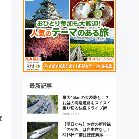
最新記事
最大45kmの大渋滞も！？
お盆の高速道路をスイスイ
乗り切る快適ドライブ術
2026.08.07
ば
【明日から】お盆の新幹線
「のぞみ」は自由席なし！
8月8日午前はほぼ満席…で