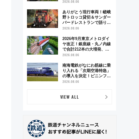
も数時間ズラせば空きが見
2026.08.06
つかることも 混雑避ける
「空席」探しのコツ
ありがとう現行車両！嵯峨
野トロッコ貸切＆サンダー
バードレストランで語り合
う秋の京都 斉藤雪乃＆福
2026.08.06
原トシヒロと行く！9月13
日「京都の鉄道満喫ツア
2026年9月東京メトロダイ
ー」開催
ヤ改正！銀座線・丸ノ内線
で合計212本の大増発、混
雑緩和に期待
2026.08.06
南海電鉄がなにわ筋線に乗
り入れる「次期空港特急」
の導入を決定！ピニンファ
リーナによる日本初の鉄道
2026.08.06
デザイン
VIEW ALL