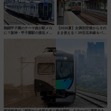
熱闘甲子園のテーマ曲が駅メロ
【2026夏】女満別空港からその
に？阪神・甲子園駅の接近メロ
まま使える！JR石北本線＆バス
ディがVaundy「かげろう」×向
乗り放題「北見・網走周遊フリ
谷実アレンジの特別仕様へ、8月
ーパス」でおトクに道東観光
5日始発から
（8/3発売）
西武鉄道が「昭和から令和を走り鉄分補給」をテーマに博覧会を