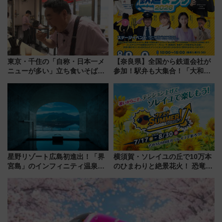
力＆屋台を満喫
く！9月13日「京都の鉄道満喫
ツアー」開催
東京・千住の「自称・日本一メ
【奈良県】全国から鉄道会社が
ニューが多い」立ち食いそば屋
参加！駅弁も大集合！「大和鉄
とは？ ＢＳ日テレ『ドランク塚
道まつり2026」が8月8日・9日
地のふらっと立ち食いそば』
に開催決定
7/27夜10時～放送
星野リゾート広島初進出！「界
横須賀・ソレイユの丘で10万本
宮島」のインフィニティ温泉と
のひまわりと絶景花火！ 恐竜や
古式サウナ「石風呂」を大解剖
ドッグプールなど三浦半島の日
宿泊料金・アクセスは？（2026
帰りお出かけ最新情報（2026年
年7月23日開業）
7月17日～開催）