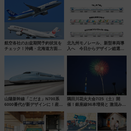
航空各社のお盆期間予約状況を
北九州モノレール、新型車両導
チェック！沖縄・北海道方面は
入へ 今日からデザイン総選挙
予約急増中、いまから狙うべき
始まる
日は？
山陽新幹線「こだま」N700系
隅田川花火大会7/25（土）開
6000番代が新デザインに！産学
催！銀座線96本増発と 激混みの
連携で描く瀬戸内の波模様 運
「浅草駅」を回避する最寄り駅･
用は今冬から
アクセス攻略法、2万発の花火が
都心の夜に！