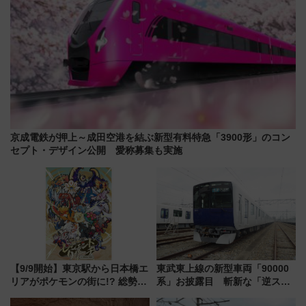
京成電鉄が押上～成田空港を結ぶ新型有料特急「3900形」のコン
セプト・デザイン公開 愛称募集も実施
【9/9開始】東京駅から日本橋エ
東武東上線の新型車両「90000
リアがポケモンの街に!? 総勢
系」お披露目 斬新な「逆スラ
100匹以上が出現「レジェンド
ント式」の先頭形状と明るく開