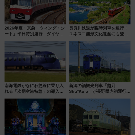
2026年夏・京急「ウィング・シ
長良川鉄道が臨時列車を運行！
ート」平日特別運行 ダイヤ・
ユネスコ無形文化遺産にも登録
乗車方法を解説！2階建てバスや
された「郡上おどり」楽しむ人
三浦海岸を堪能できるお出かけ
に 乗車には予約が必要
プランもご紹介
南海電鉄がなにわ筋線に乗り入
新潟の酒観光列車「越乃
れる「次期空港特急」の導入を
Shu*Kura」が長野県内初運行！
決定！ピニンファリーナによる
地酒と食を味わう信州プレDC特
日本初の鉄道デザイン
別企画