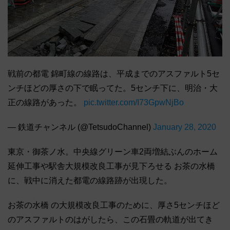
戦前の都電 錦町線の線路は、平成までのアスファルト5セ
ンチほどの厚さの下で眠ってた。5センチ下に、明治・大
正の線路があった。
pic.twitter.com/I73GpwNjBo
— 鉄道チャンネル (@TetsudoChannel)
January 28, 2020
東京・御茶ノ水。中央線グリーン車2両増結ぶんのホーム
延伸工事や駅舎大規模改良工事が見下ろせる お茶の水橋
に、戦中に消えた都電の線路跡が出現した。
お茶の水橋 の大規模改良工事のために、厚さ5センチほど
のアスファルトのはがしたら、この石畳の軌道が出てき