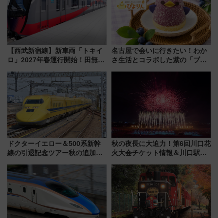
【西武新宿線】新車両「トキイ
名古屋で会いに行きたい！わか
ロ」2027年春運行開始！田無・
さ生活とコラボした紫の「ブル
新所沢にも停車 2028年春には
ーベリーぴよりん」期間限定販
「第2弾」も
売
ドクターイエロー＆500系新幹
秋の夜長に大迫力！第6回川口花
線の引退記念ツアー秋の追加企
火大会チケット情報＆川口駅か
画が決定！乗車体験やグッズ・
らのアクセスガイド
ホテル情報まとめ