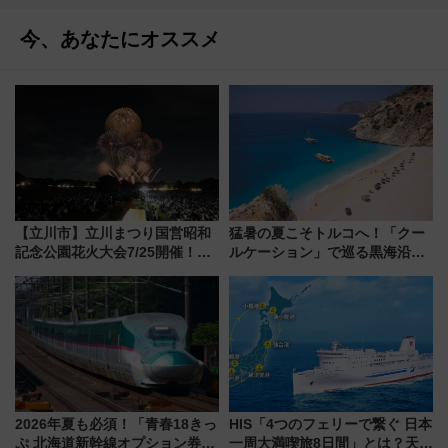
今、あなたにオススメ
【立川市】立川まつり国営昭和
猛暑の夏こそトルコへ！「クー
記念公園花火大会7/25開催！
ルケーション」で巡る黒海沿岸
5000発の花火が夜を彩る 今年は
やエーゲ海の避暑リゾート 関
混雑に要注意、その理由は
連検索数が前年比237％増、ナ
ショジオも認める『2026年に訪
れるべき世界の旅先』
2026年夏も必須！「青春18きっ
HIS「4つのフェリーで繋ぐ 日本
ぷ 北海道新幹線オプション券」
一周大満喫旅8日間」とは？天橋