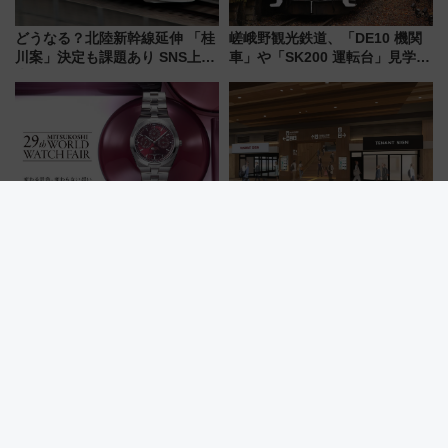
どうなる？北陸新幹線延伸 「桂
嵯峨野観光鉄道、「DE10 機関
川案」決定も課題あり SNS上の
車」や「SK200 運転台」見学ツ
声は
アーを開催！ ラストランイベン
トの一環で激レア体験できちゃ
うかも 参加方法やスケジュール
をご紹介
国内最大級の時計の祭典！日本
名鉄豊田市駅の高架下に新商業
橋三越本店で「第29回三越ワー
施設「μPLAT 豊田市」が8月26
ルドウォッチフェア」開幕
日開業！全8店舗が出店し街の新
【2026年8月5日～25日】
たな玄関口へ