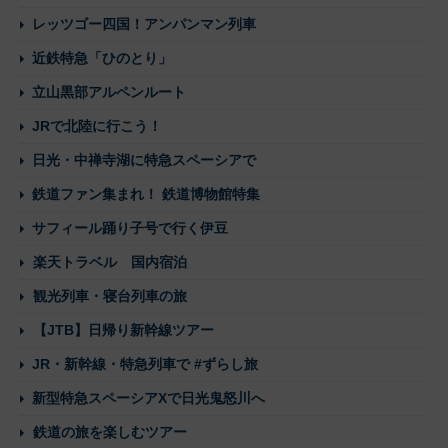
レッツゴー四国！アンパンマン列車
近鉄特急「ひのとり」
立山黒部アルペンルート
JRで北陸に行こう！
日光・中禅寺湖に特急スペーシアで
鉄道ファン集まれ！ 鉄道博物館特集
サフィール踊り子号で行く伊豆
楽天トラベル 国内宿泊
観光列車・寝台列車の旅
【JTB】日帰り新幹線ツアー
JR・新幹線・特急列車で #ずらし旅
新型特急スペーシアXで日光鬼怒川へ
鉄道の旅を楽しむツアー