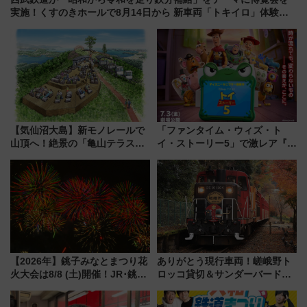
実施！くすのきホールで8月14日から 新車両「トキイロ」体験ブ
ースも アクセスや申込方法を解説
【気仙沼大島】新モノレールで
「ファンタイム・ウィズ・ト
山頂へ！絶景の「亀山テラス
イ・ストーリー5」で激レア『ロ
360°」が7月19日オープン、休
ルカナ』カードをゲット！最新
暇村のお得な日帰りプランも登
デコレーションも徹底解説
場
【2026年】銚子みなとまつり花
ありがとう現行車両！嵯峨野ト
火大会は8/8 (土)開催！JR･銚子
ロッコ貸切＆サンダーバードレ
電鉄の臨時列車やアクセス情
ストランで語り合う秋の京都
報、利根川に咲く8,000発の大迫
斉藤雪乃＆福原トシヒロと行