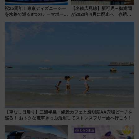
祝25周年！東京ディズニーシー
【名鉄広見線】新可児～御嵩間
を水路で巡る8つのテーマポート
が2029年4月に廃止へ 存続協
と限定デコレーションを解説
議終了で100年の歴史に幕
【車なし日帰り】三浦半島・絶景カフェと透明度AA穴場ビーチを
巡る！ おトクな電車きっぷ活用してストレスフリー旅へ行こう！