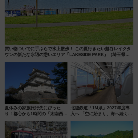
買い物ついでに手ぶらで水上散歩！ この夏行きたい越谷レイクタ
ウンの新たな水辺の憩いエリア「LAKESIDE PARK」（埼玉県越
谷市）
夏休みの家族旅行先にぴった
北陸鉄道「1M系」2027年度導
り！都心から1時間の「湘南西エ
入へ 「空に始まり、海へ続く」
リア」満喫ガイド 鎌倉・江の
白山比咩神社をモチーフにした
島とは異なる魅力を持つ今夏の
神秘的なデザイン
注目スポット