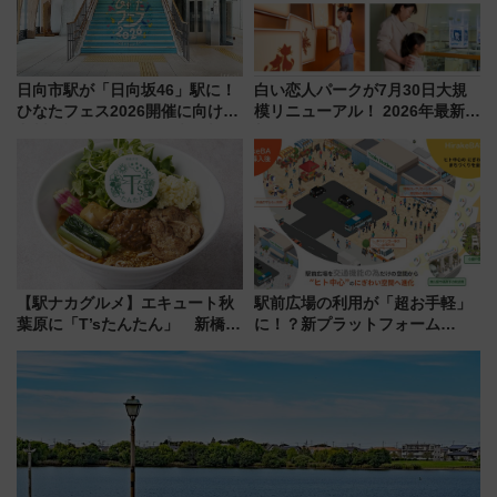
日向市駅が「日向坂46」駅に！
白い恋人パークが7月30日大規
ひなたフェス2026開催に向けJR
模リニューアル！ 2026年最新の
九州が記念きっぷや臨時列車で
新エリア・工場見学の見どころ
全力応援 夜行列車「ドリーム
と料金・アクセスを徹底解説
おひさま号」も走る
（札幌市）
【駅ナカグルメ】エキュート秋
駅前広場の利用が「超お手軽」
葉原に「T’sたんたん」 新橋に
に！？新プラットフォーム
551蓬莱のDNAを継ぐ「東京豚
「HirakeBA」8月3日始動、ス
饅」、オムライス専門店「肉と
マホで簡単申請 物販や演奏会な
たまご」新グルメ続々登場！
どに【JR東日本】
【2026年8月】