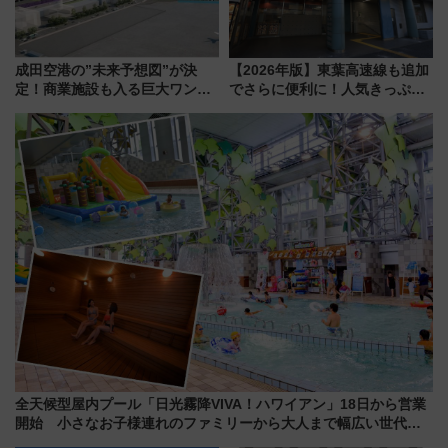
成田空港の”未来予想図”が決
【2026年版】東葉高速線も追加
定！商業施設も入る巨大ワンタ
でさらに便利に！人気きっぷ
ーミナル、京成の高架新駅整備
「サンキューちばフリーパス」
で新型特急が品川･羽田とを結
今年も発売 秋・早春に千葉県を
ぶ！ JR空港駅は2面3線化！
巡るなら使い勝手・コスパ抜群
全天候型屋内プール「日光霧降VIVA！ハワイアン」18日から営業
開始 小さなお子様連れのファミリーから大人まで幅広い世代が
一日中楽しる夏のリゾートを楽しんで