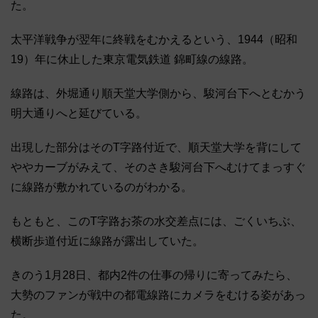
た。
太平洋戦争が翌年に終戦をむかえるという、1944（昭和
19）年に休止した東京電気鉄道 錦町線の線路。
線路は、外堀通り順天堂大学側から、駿河台下へとむかう
明大通りへと延びている。
出現した部分はそのT字路付近で、順天堂大学を背にして
ややカーブがみえて、そのさき駿河台下へむけてまっすぐ
に線路が敷かれているのがわかる。
もともと、このT字路お茶の水交差点には、ごくいちぶ、
横断歩道付近に線路が露出していた。
きのう1月28日、都内2件の仕事の帰りに寄ってみたら、
大勢のファンが戦中の都電線路にカメラをむける姿があっ
た。