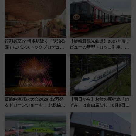
リサーチ」本格謎解き・グッズ
放的な車内空間に注目、デビュ
情報まとめ
ーは9月
行列必至!? 博多駅近く「明治公
【嵯峨野観光鉄道】2027年春デ
園」にパンストックプロデュー
ビューの新型トロッコ列車、い
スの新業態『Land Bageri』8/7
よいよ試運転開始へ！現行車両
オープン 秋からはビストロ営業
は2026年で引退
も！
葛飾納涼花火大会2026は2万発
【明日から】お盆の新幹線「の
＆ドローンショーも！ 北総線を
ぞみ」は自由席なし！8月8日午
使った穴場アクセスや臨時列
前はほぼ満席…でも数時間ズラ
車、観覧スポット情報と周辺観
せば空きが見つかることも 混
光まとめ（7/28開催）
雑避ける「空席」探しのコツ