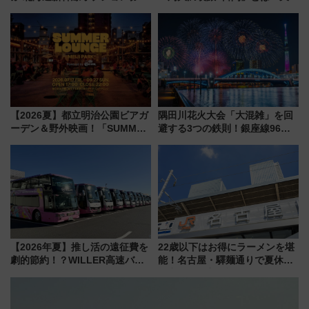
自動改札対応ルールと途中下車
立・小樽・日光東照宮など全国
の罠
の絶景＆限定グルメを網羅！煩
雑な手続きも不要でお手軽に楽
しめるプランが登場
【2026夏】都立明治公園ビアガ
隅田川花火大会「大混雑」を回
ーデン＆野外映画！「SUMMER
避する3つの鉄則！銀座線96本
LOUNGE」のアクセスと上映ス
増発･浅草線臨時ダイヤ･スカイ
ケジュール 夜風とビール、映画
ツリー駅の規制まとめ 7/25開催
を満喫！
（2026年）
【2026年夏】推し活の遠征費を
22歳以下はお得にラーメンを堪
劇的節約！？WILLER高速バス
能！名古屋・驛麺通りで夏休み
「1km5円セール」やワンコイン
限定「U22応援割り」が7月21日
温泉の最強ルート 予約期間・
よりスタート
対象路線まとめ