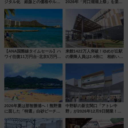
ジタル化 紙版との価格やルー
2026年「河口湖湖上祭」を楽し
ルの違いを解説
む完全ガイド＆鉄道アクセスの
ススメ
【ANA国際線タイムセール】ハ
来館1422万人突破！ゆめが丘駅
ワイ往復11万円台･北京5万円台
の乗降人員は2.4倍に 相鉄いず
～、憧れのビジネスクラスも！
み野線「ゆめが丘ソラトス」2周
来春のGW旅行まで狙える激ア
年祭にそうにゃん＆DB.スター
ツ路線まとめ（8/10まで）
マンが登場
2026年夏は那智勝浦へ！熊野灘
中野駅の新玄関口「アトレ中
に面した「特選」白砂ビーチは
野」が2026年12月9日開業！新
必見 「第17回那智勝浦町花火大
改札直結で屋上BBQも楽しめる
会」は8月11日開催！
注目スポット