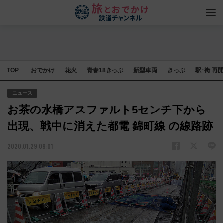
TOP
おでかけ
花火
青春18きっぷ
新型車両
きっぷ
駅･街 再
ニュース
お茶の水橋アスファルト5センチ下から
出現、戦中に消えた都電 錦町線 の線路跡
2020.01.29 09:01