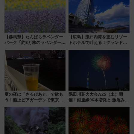
【群馬県】たんばらラベンダー
【広島】瀬戸内海を望むリゾー
パーク「約3万株のラベンダー」
トホテルで叶える！グランドプ
が見頃！新幹線＆無料送迎バス
リンスホテル広島のフォトウエ
で都心から約1時間半で夏の絶景
ディング＆カジュアルパーティ
を！
ープラン
夏の夜は「さるびあ丸」で飲も
隅田川花火大会7/25（土）開
う！船上ビアガーデンで東京湾
催！銀座線96本増発と 激混みの
の夜景を眺めながら軽く一
「浅草駅」を回避する最寄り駅･
杯……工場直送生ビールや島グ
アクセス攻略法、2万発の花火が
ルメが美味い
都心の夜に！