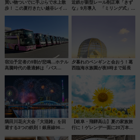
買い物ついでに手ぶらで水上散
近鉄が新型レール削正車「きず
歩！ この夏行きたい越谷レイク
な」9月導入 「ミリング式」採
タウンの新たな水辺の憩いエリ
用でメンテナンス作業を効率
ア「LAKESIDE PARK」（埼玉
化！安全性や乗り心地の向上に
県越谷市）
貢献するだけでなく、全線区で
活躍するための仕組みも
宿泊予定者の9割が悲鳴…ホテル
夕暮れのペンギンと会おう！葛
高騰時代の最適解は「バス
西臨海水族園が夜8時まで延長
泊」!? WILLER最新調査で判明
した、推し活遠征や観光時のリ
アルな懐事情
隅田川花火大会「大混雑」を回
【岐阜・飛騨高山】夏の家族旅
避する3つの鉄則！銀座線96本
行に！ゲレンデ一面に20万本の
増発･浅草線臨時ダイヤ･スカイ
ひまわりが咲き誇る「アルコピ
ツリー駅の規制まとめ 7/25開催
アひまわり園」開園