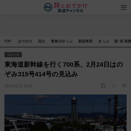
TOP
おでかけ
花火
青春18きっぷ
新型車両
きっぷ
駅･街 再
ニュース
東海道新幹線を行く700系、2月24日はの
ぞみ315号414号の見込み
2020.02.23 23:02