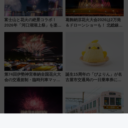
富士山と花火の絶景コラボ！
葛飾納涼花火大会2026は2万発
2026年「河口湖湖上祭」を楽し
＆ドローンショーも！ 北総線を
む完全ガイド＆鉄道アクセスの
使った穴場アクセスや臨時列
ススメ
車、観覧スポット情報と周辺観
光まとめ（7/28開催）
第74回伊勢神宮奉納全国花火大
誕生15周年の「ぴよりん」が名
会の交通規制・臨時列車マッ
古屋市交通局の一日乗車券に！
プ！JR東海・近鉄で快適にアク
東山線では貸切電車も登場【限
セス
定1万5000枚】