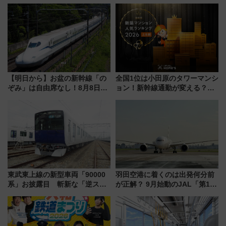
古式サウナ「石風呂」を大解剖
ドバッグやPCケースも対象の
宿泊料金・アクセスは？（2026
「身の回り品」新サイズ制限
年7月23日開業）
(40×30×20cm)おさらい
【明日から】お盆の新幹線「の
全国1位は小田原のタワーマンシ
ぞみ」は自由席なし！8月8日午
ョン！新幹線通勤が変える？
前はほぼ満席…でも数時間ズラ
「住みたい街」の最新トレンド
せば空きが見つかることも 混
【新築マンション人気ランキン
雑避ける「空席」探しのコツ
グ】
東武東上線の新型車両「90000
羽田空港に着くのは出発何分前
系」お披露目 斬新な「逆スラ
が正解？ 9月始動のJAL「第1タ
ント式」の先頭形状と明るく開
ーミナル北側サテライト」は徒
放的な車内空間に注目、デビュ
歩1キロ超え！ 知っておきたい
ーは9月
変更点まとめ