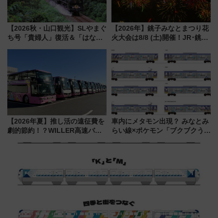
【2026秋・山口観光】SLやまぐ
【2026年】銚子みなとまつり花
ち号「貴婦人」復活＆「はなあ
火大会は8/8 (土)開催！JR･銚子
かり」初走行区間も！山口DCの
電鉄の臨時列車やアクセス情
注目観光列車まとめ きっぷの取
報、利根川に咲く8,000発の大迫
り方は？
力＆屋台を満喫
【2026年夏】推し活の遠征費を
車内にメタモン出現？ みなとみ
劇的節約！？WILLER高速バス
らい線×ポケモン「ブクブクうみ
「1km5円セール」やワンコイン
ぞこの街」ラッピング電車が運
温泉の最強ルート 予約期間・
行開始に！ この夏は直通列車で
対象路線まとめ
横浜へ！