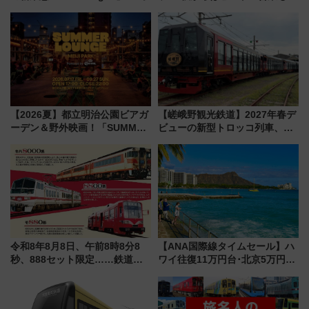
【2026夏】都立明治公園ビアガ
【嵯峨野観光鉄道】2027年春デ
ーデン＆野外映画！「SUMMER
ビューの新型トロッコ列車、い
LOUNGE」のアクセスと上映ス
よいよ試運転開始へ！現行車両
ケジュール 夜風とビール、映画
は2026年で引退
を満喫！
令和8年8月8日、午前8時8分8
【ANA国際線タイムセール】ハ
秒、888セット限定……鉄道各
ワイ往復11万円台･北京5万円台
社の「8・8・8」な記念きっぷ
～、憧れのビジネスクラスも！
たち
来春のGW旅行まで狙える激ア
ツ路線まとめ（8/10まで）