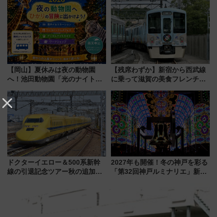
会」は8月11日開催！
敬の名作写真も、駅弁フェスも
同時開催！
【岡山】夏休みは夜の動物園
【残席わずか】新宿から西武線
へ！池田動物園「光のナイトズ
に乗って滋賀の美食フレンチを
ー2026」で光と動物が彩る特別
堪能？ 大人気レストラン列車
な夜
「52席の至福」で味わう近江牛
や伝統文化の特別コラボ
ドクターイエロー＆500系新幹
2027年も開催！冬の神戸を彩る
線の引退記念ツアー秋の追加企
「第32回神戸ルミナリエ」新た
画が決定！乗車体験やグッズ・
な「希望の鐘」とともに震災の
ホテル情報まとめ
記憶を次世代へ