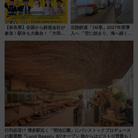
【奈良県】全国から鉄道会社が
北陸鉄道「1M系」2027年度導
参加！駅弁も大集合！「大和鉄
入へ 「空に始まり、海へ続く」
道まつり2026」が8月8日・9日
白山比咩神社をモチーフにした
に開催決定
神秘的なデザイン
行列必至!? 博多駅近く「明治公園」にパンストックプロデュース
の新業態『Land Bageri』8/7オープン 秋からはビストロ営業も！