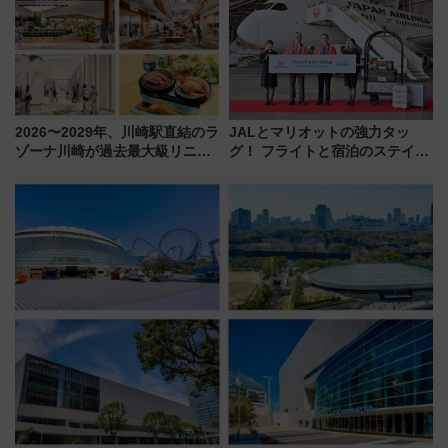
（2026年）
2026〜2029年、川崎駅直結のラ
JALとマリオットの強力タッ
ゾーナ川崎が過去最大級リニュ
グ！ フライトと宿泊のステイタ
ーアル！ フードコート拡大など
スマッチでFLY ON ポイントや
「いつから何が変わるか」徹底
上級会員資格を効率よく獲得す
解説！
る方法を解説