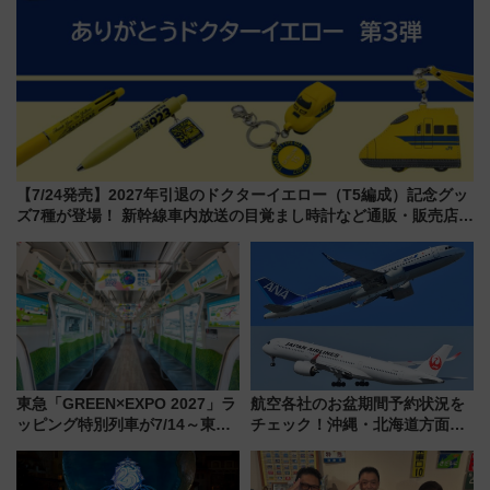
【7/24発売】2027年引退のドクターイエロー（T5編成）記念グッ
ズ7種が登場！ 新幹線車内放送の目覚まし時計など通販・販売店舗
まとめ
東急「GREEN×EXPO 2027」ラ
航空各社のお盆期間予約状況を
ッピング特別列車が7/14～東
チェック！沖縄・北海道方面は
横・田園都市・目黒線でデビュ
予約急増中、いまから狙うべき
ー！ 注目の編成やデザインまと
日は？
め