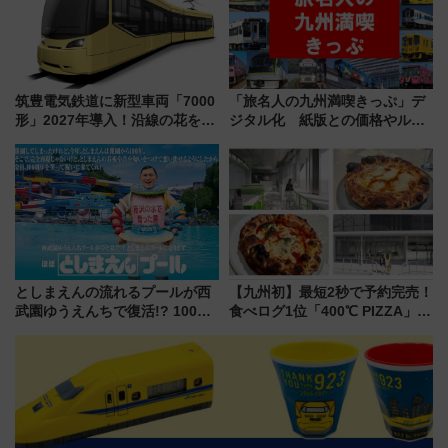
筑豊電気鉄道に新型車両「7000
「旅名人の九州満喫きっぷ」デ
形」2027年導入！沿線の花をイ
ジタル化 紙版との価格やルー
メージしたイエローを採用 車
ルの違いを解説
内は落ち着いたゆとりある空間
に
としまえんの流れるプールが西
【九州初】最短2秒で予約完売！
武園ゆうえんちで復活!? 100周
食べログ1位「400℃ PIZZA」が
年記念企画＆「春日のうん○スラ
博多駅すぐの明治公園に8/7オー
イダー」に注目 2026年夏は所
プン。もつ鍋風など限定メニュ
沢へ遊びに行こう
ーも