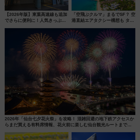
【2026年版】東葉高速線も追加
「空飛ぶクルマ」まるでSF？ 空
でさらに便利に！人気きっぷ
港直結エアタクシー構想も タイ
「サンキューちばフリーパス」
で検証
今年も発売 秋・早春に千葉県を
巡るなら使い勝手・コスパ抜群
2026年「仙台七夕花火祭」を攻略！ 混雑回避の地下鉄アクセスか
らまだ買える有料席情報、花火前に楽しむ仙台観光ルートまで解
説！