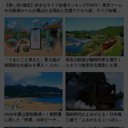
【推し活×遠征】好きなライブ会場ランキングTOP3！ 東京ドーム
や大阪城ホールが選ばれる理由と交通アクセス術、ライブ会場に
何を求める？
「うまいこと考えた」富士急が
長良川鉄道が臨時列車を運行！
画期的な仕組みを導入！ 人のか
ユネスコ無形文化遺産にも登録
わりにスマホが並ぶ「分身く
された「郡上おどり」楽しむ人
ん」始動
に 乗車には予約が必要
2026年夏は那智勝浦へ！熊野灘
国鉄時代がよみがえる！日本橋
に面した「特選」白砂ビーチは
三越で「よみがえる にっぽんの
必見 「第17回那智勝浦町花火大
鉄道展」7/22-8/3開催、広田尚