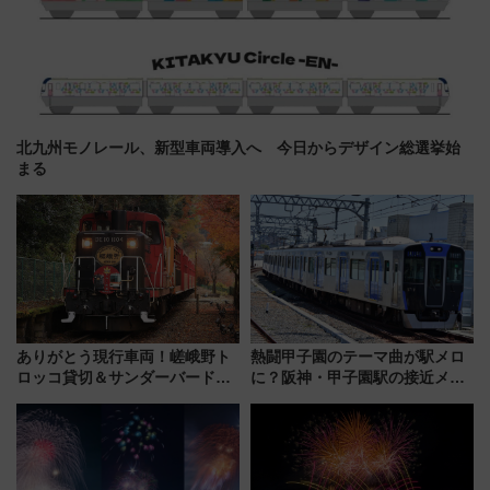
北九州モノレール、新型車両導入へ 今日からデザイン総選挙始
まる
ありがとう現行車両！嵯峨野ト
熱闘甲子園のテーマ曲が駅メロ
ロッコ貸切＆サンダーバードレ
に？阪神・甲子園駅の接近メロ
ストランで語り合う秋の京都
ディがVaundy「かげろう」×向
斉藤雪乃＆福原トシヒロと行
谷実アレンジの特別仕様へ、8月
く！9月13日「京都の鉄道満喫
5日始発から
ツアー」開催