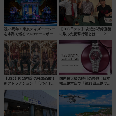
祝25周年！東京ディズニーシー
【ＢＳ日テレ】 友近が収録直後
を水路で巡る8つのテーマポート
に取った衝撃行動とは……？
と限定デコレーションを解説
『友近・礼二の妄想トレイン』
で極上の夏祭り鉄道旅を放送
【USJ】R-15指定の極限恐怖！
国内最大級の時計の祭典！日本
新アトラクション「『バイオハ
橋三越本店で「第29回三越ワー
ザード レクイエム』 ザ・ダイ
ルドウォッチフェア」開幕
ブ」今秋登場 ―予測不能の恐
【2026年8月5日～25日】
怖に泣き叫べ―