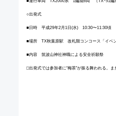
■運行車両 TX2000系 1編成6両 （TXｰ51
○出発式
■日時 平成29年2月1日(水) 10:30〜11:30頃
■場所 TX秋葉原駅 改札階コンコース「イベ
■内容 筑波山神社神職による安全祈願祭
□出発式では参加者に“梅茶”が振る舞われる。