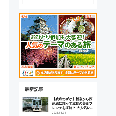
最新記事
【残席わずか】新宿から西
武線に乗って滋賀の美食フ
レンチを堪能？ 大人気レス
トラン列車「52席の至福」
2026.08.08