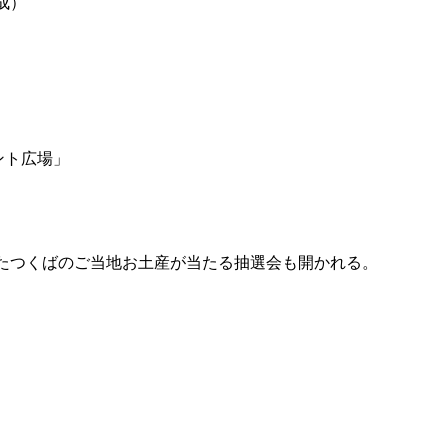
編成）
ント広場」
またつくばのご当地お土産が当たる抽選会も開かれる。