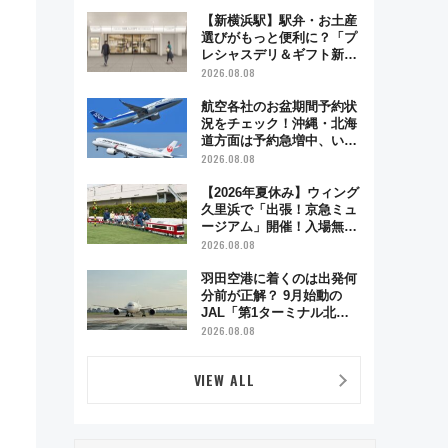
で味わう近江牛や伝統文化
の特別コラボ
【新横浜駅】駅弁・お土産
選びがもっと便利に？「プ
レシャスデリ＆ギフト新横
浜」がオープン 場所や営
2026.08.08
業時間・限定弁当を紹介
航空各社のお盆期間予約状
況をチェック！沖縄・北海
道方面は予約急増中、いま
から狙うべき日は？
2026.08.08
【2026年夏休み】ウィング
久里浜で「出張！京急ミュ
ージアム」開催！入場無料
でスタンプラリーや子ども
2026.08.08
制服撮影も
羽田空港に着くのは出発何
分前が正解？ 9月始動の
JAL「第1ターミナル北側
サテライト」は徒歩1キロ
2026.08.08
超え！ 知っておきたい変更
点まとめ
VIEW ALL