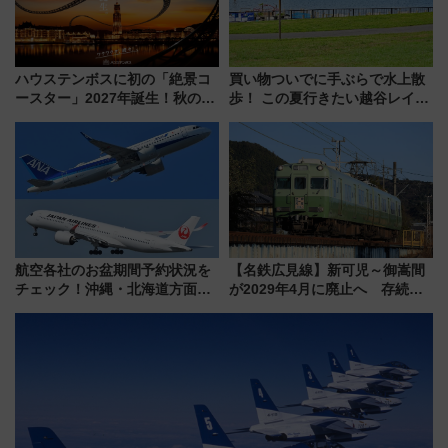
ハウステンボスに初の「絶景コ
買い物ついでに手ぶらで水上散
ースター」2027年誕生！秋の
歩！ この夏行きたい越谷レイク
「すんごいハロウィン」見どこ
タウンの新たな水辺の憩いエリ
ろも一挙紹介
ア「LAKESIDE PARK」（埼玉
県越谷市）
航空各社のお盆期間予約状況を
【名鉄広見線】新可児～御嵩間
チェック！沖縄・北海道方面は
が2029年4月に廃止へ 存続協
予約急増中、いまから狙うべき
議終了で100年の歴史に幕
日は？