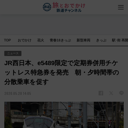
TOP
おでかけ
花火
青春18きっぷ
新型車両
きっぷ
駅･街 再
ニュース
JR西日本、e5489限定で定期券併用チケ
ットレス特急券を発売 朝・夕時間帯の
分散乗車を促す
2020.05.28 14:05