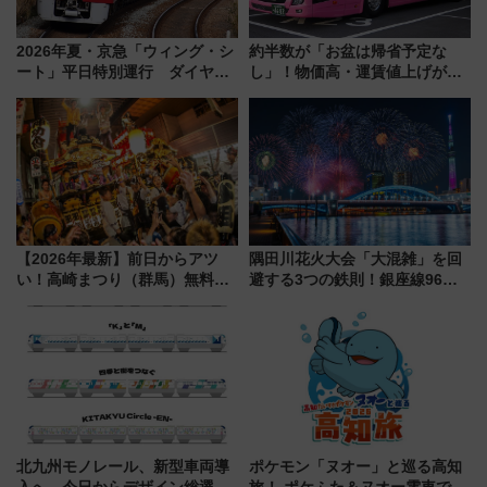
2026年夏・京急「ウィング・シ
約半数が「お盆は帰省予定な
ート」平日特別運行 ダイヤ・
し」！物価高・運賃値上げが財
乗車方法を解説！2階建てバスや
布を直撃、往復1万円以内なら帰
三浦海岸を堪能できるお出かけ
りたいけど……【WILLER お盆
プランもご紹介
帰省動向調査】
【2026年最新】前日からアツ
隅田川花火大会「大混雑」を回
い！高崎まつり（群馬）無料観
避する3つの鉄則！銀座線96本
覧エリアから初開催100人みこ
増発･浅草線臨時ダイヤ･スカイ
しまで
ツリー駅の規制まとめ 7/25開催
（2026年）
北九州モノレール、新型車両導
ポケモン「ヌオー」と巡る高知