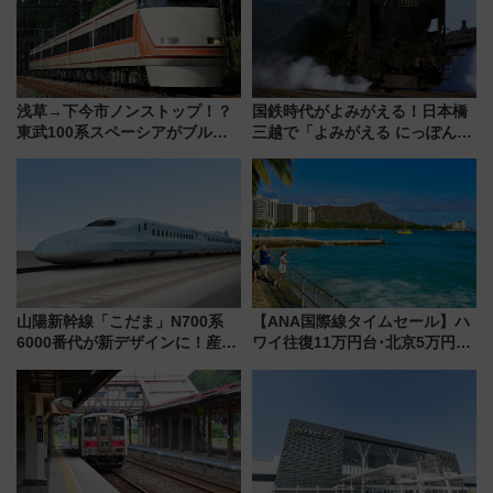
浅草→下今市ノンストップ！？
国鉄時代がよみがえる！日本橋
東武100系スペーシアがブルー
三越で「よみがえる にっぽんの
リボン賞35周年記念で「デビュ
鉄道展」7/22-8/3開催、広田尚
ー当時の停車駅」を再現 運転
敬の名作写真も、駅弁フェスも
時刻や特急券の買い方を紹介
同時開催！
山陽新幹線「こだま」N700系
【ANA国際線タイムセール】ハ
6000番代が新デザインに！産学
ワイ往復11万円台･北京5万円台
連携で描く瀬戸内の波模様 運
～、憧れのビジネスクラスも！
用は今冬から
来春のGW旅行まで狙える激ア
ツ路線まとめ（8/10まで）