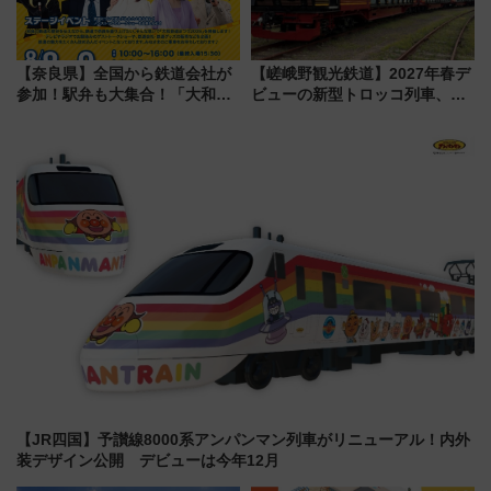
【奈良県】全国から鉄道会社が
【嵯峨野観光鉄道】2027年春デ
参加！駅弁も大集合！「大和鉄
ビューの新型トロッコ列車、い
道まつり2026」が8月8日・9日
よいよ試運転開始へ！現行車両
に開催決定
は2026年で引退
【JR四国】予讃線8000系アンパンマン列車がリニューアル！内外
装デザイン公開 デビューは今年12月