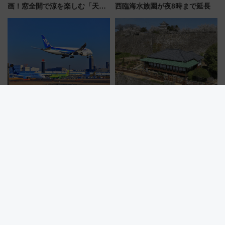
画！窓全開で涼を楽しむ「天然
西臨海水族園が夜8時まで延長
クーラー体験号」と限定鉄コレ
発売
ANAが機内持ち込みを厳格化
憧れの「城泊」が自分好みにカ
【夏休みの移動に注意！】ハン
スタマイズ可能に!? 国登録有形
ドバッグやPCケースも対象の
文化財・丸亀城「延寿閣別館」
「身の回り品」新サイズ制限
にオーダーメイド型の宿泊プラ
(40×30×20cm)おさらい
ンが誕生！