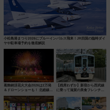
小松島港まつり2026にブルーインパルス飛来！JR四国の臨時ダイ
ヤや駐車場予約を徹底解説
葛飾納涼花火大会2026は2万発
【残席わずか】新宿から西武線
＆ドローンショーも！ 北総線を
に乗って滋賀の美食フレンチを
使った穴場アクセスや臨時列
堪能？ 大人気レストラン列車
車、観覧スポット情報と周辺観
「52席の至福」で味わう近江牛
光まとめ（7/28開催）
や伝統文化の特別コラボ