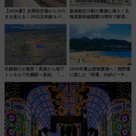
【2026夏】女満別空港からその
新函館北斗駅の裏側に潜入！北
まま使える！JR石北本線＆バス
海道新幹線開業10周年で駅長
乗り放題「北見・網走周遊フリ
室・地下通路など公開イベン
ーパス」でおトクに道東観光
ト 参加方法や体験内容を紹介
（8/3発売）
札幌都心が激変！高速から地下
2026年夏は那智勝浦へ！熊野灘
トンネルで札幌駅へ直結、「創
に面した「特選」白砂ビーチは
成川通都心アクセス道路」が7月
必見 「第17回那智勝浦町花火大
から本格着工、延長4.8km整備
会」は8月11日開催！
事業の全貌