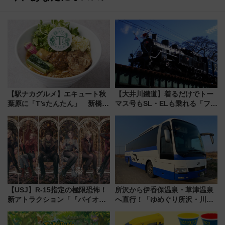
【駅ナカグルメ】エキュート秋
【大井川鐵道】着るだけでトー
葉原に「T’sたんたん」 新橋に
マス号もSL・ELも乗れる「フリ
551蓬莱のDNAを継ぐ「東京豚
ーきっぷTシャツ」8月6日より
饅」、オムライス専門店「肉と
受注販売
たまご」新グルメ続々登場！
【2026年8月】
【USJ】R-15指定の極限恐怖！
所沢から伊香保温泉・草津温泉
新アトラクション「『バイオハ
へ直行！「ゆめぐり所沢・川越
ザード レクイエム』 ザ・ダイ
号」で群馬の温泉旅をもっと気
ブ」今秋登場 ―予測不能の恐
軽に 運行ダイヤ・運賃を解説