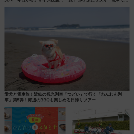
入へ 今日からデザイン総選挙
旅！ ポケふた＆ヌオー電車で楽
始まる
しむ鉄道スタンプラリーで土佐
路の絶景と絶品グルメを満喫！
（7月18日スタート）
愛犬と電車旅！近鉄の観光列車「つどい」で行く「わんわん列
車」第5弾！海辺のBBQも楽しめる日帰りツアー