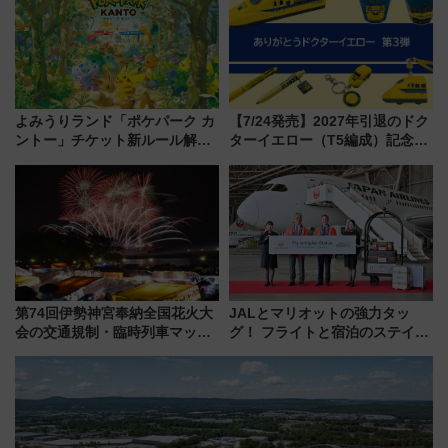
怖に泣き叫べ―
よみうりランド「ポケパーク カ
【7/24発売】2027年引退のドク
ントー」チケット新ルール解
ターイエロー（T5編成）記念グ
説！購入制限の緩和と入場時の
ッズ7種が登場！ 新幹線車内放
本人確認が11月スタート
送の目覚まし時計など通販・販
売店舗まとめ
第74回伊勢神宮奉納全国花火大
JALとマリオットの強力タッ
会の交通規制・臨時列車マッ
グ！ フライトと宿泊のステイタ
プ！JR東海・近鉄で快適にアク
スマッチでFLY ON ポイントや
セス
上級会員資格を効率よく獲得す
る方法を解説