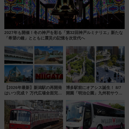
2027年も開催！冬の神戸を彩る「第32回神戸ルミナリエ」新たな
「希望の鐘」とともに震災の記憶を次世代へ
【2026年最新】新潟駅の再開発
博多駅前にオアシス誕生！ 8/7
はいつ完成？ 万代広場全面完成
開園「明治公園」九州初サウナ
から「にいがた2キロ」・古町再
TOTOPAや日本一のピザなど絶
開発、バスタ新潟構想まで徹底
品グルメ登場で駅前の過ごし方
解説！
はどう変わる？