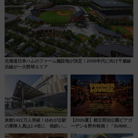
北海道日本ハムのファーム施設地が決定！2030年代に向け千歳線
沿線が一大野球エリア
来館1422万人突破！ゆめが丘駅
【2026夏】都立明治公園ビアガ
の乗降人員は2.4倍に 相鉄いず
ーデン＆野外映画！「SUMMER
み野線「ゆめが丘ソラトス」2周
LOUNGE」のアクセスと上映ス
年祭にそうにゃん＆DB.スター
ケジュール 夜風とビール、映画