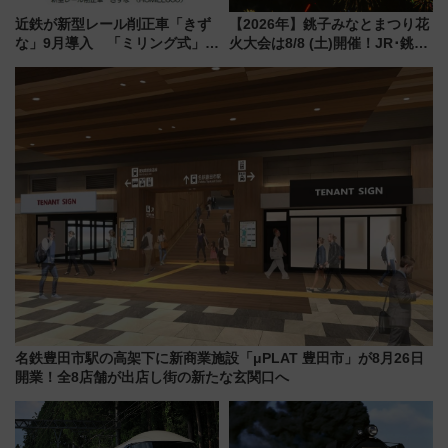
近鉄が新型レール削正車「きず
【2026年】銚子みなとまつり花
な」9月導入 「ミリング式」採
火大会は8/8 (土)開催！JR･銚子
用でメンテナンス作業を効率
電鉄の臨時列車やアクセス情
化！安全性や乗り心地の向上に
報、利根川に咲く8,000発の大迫
貢献するだけでなく、全線区で
力＆屋台を満喫
活躍するための仕組みも
名鉄豊田市駅の高架下に新商業施設「μPLAT 豊田市」が8月26日
開業！全8店舗が出店し街の新たな玄関口へ