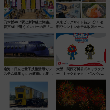
乃木坂46〝駅と新幹線に降臨〟
東京ビッグサイト徒歩3分！ 有
音声ARで響くメンバーの声「真
明ワシントンホテル改装オープ
夏の全国ツアー2026」
ン直前「ゆりかもめ運転台付き
客室」や海鮮丼が人気の朝食ビ
ュッフェを現地レポ
南海・日立と量子技術活用でシ
大阪・関西万博公式キャラクタ
ステム構築 なにわ筋線にも期待
ー「ミャクミャク」ピンバッジ
乗務員・車両計画作業を短縮へ
新登場！関西の駅構内などで7月
中旬発売