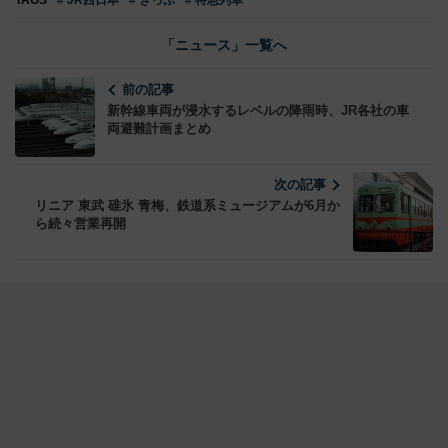
TAGS
# JR西日本
# きっぷ
# 特急列車
「ニュース」一覧へ
前の記事
新幹線車両が浸水するレベルの降雨時、JR各社の車
両避難計画まとめ
次の記事
リニア 東武 碓氷 青梅、鉄道系ミュージアムが6月か
ら続々営業再開