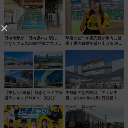
マンが登場
を満喫！
日向市駅が「日向坂46」駅に！
球場のビール販売員が車内に登
ひなたフェス2026開催に向けJR
場！夏の移動を盛り上げるJR九
九州が記念きっぷや臨時列車で
州「ビール新幹線」7月31日・8
全力応援 夜行列車「ドリーム
月7日限定 ソフトバンクホーク
おひさま号」も走る
スとコラボ
【推し活×遠征】好きなライブ会
中野駅の新玄関口「アトレ中
場ランキングTOP3！ 東京ドー
野」が2026年12月9日開業！新
ムや大阪城ホールが選ばれる理
改札直結で屋上BBQも楽しめる
由と交通アクセス術、ライブ会
注目スポット
場に何を求める？