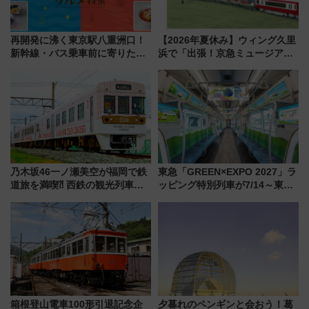
再開発に沸く東京駅八重洲口！
【2026年夏休み】ウィング久里
新幹線・バス乗車前に寄りたい
浜で「出張！京急ミュージア
「ヤエチカ」2026年夏の「ひん
ム」開催！入場無料でスタンプ
やり＆スタミナグルメ」6選【新
ラリーや子ども制服撮影も
店舗も！】
乃木坂46一ノ瀬美空が福岡で鉄
東急「GREEN×EXPO 2027」ラ
道旅を満喫⁈ 西鉄の観光列車
ッピング特別列車が7/14～東
「THE RAIL KITCHEN
横・田園都市・目黒線でデビュ
CHIKUGO」で巡る福岡･太宰
ー！ 注目の編成やデザインまと
府･柳川の旅！YouTubeが公開
め
に
箱根登山電車100形引退記念企
夕暮れのペンギンと会おう！葛