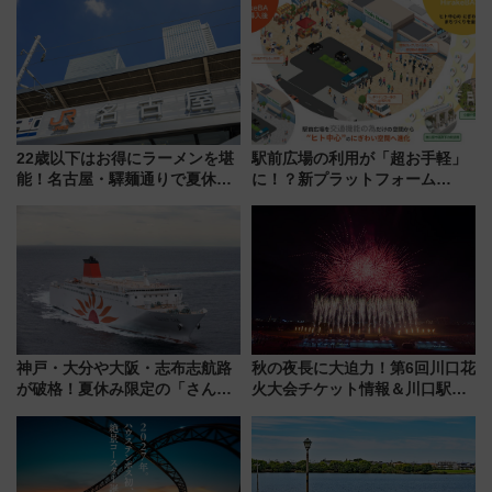
22歳以下はお得にラーメンを堪
駅前広場の利用が「超お手軽」
能！名古屋・驛麺通りで夏休み
に！？新プラットフォーム
限定「U22応援割り」が7月21日
「HirakeBA」8月3日始動、ス
よりスタート
マホで簡単申請 物販や演奏会な
どに【JR東日本】
神戸・大分や大阪・志布志航路
秋の夜長に大迫力！第6回川口花
が破格！夏休み限定の「さんふ
火大会チケット情報＆川口駅か
らわあスペシャルセール」スタ
らのアクセスガイド
ート 夕朝食ビュッフェ付きで
快適な船旅はいかが？