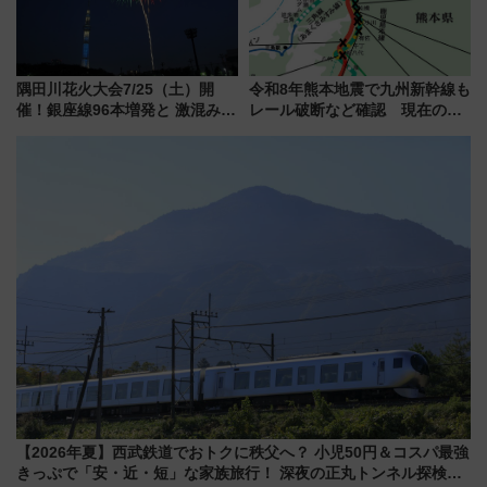
隅田川花火大会7/25（土）開
令和8年熊本地震で九州新幹線も
催！銀座線96本増発と 激混みの
レール破断など確認 現在の運
「浅草駅」を回避する最寄り駅･
転見合わせ状況と交通網への影
アクセス攻略法、2万発の花火が
響
都心の夜に！
【2026年夏】西武鉄道でおトクに秩父へ？ 小児50円＆コスパ最強
きっぷで「安・近・短」な家族旅行！ 深夜の正丸トンネル探検や