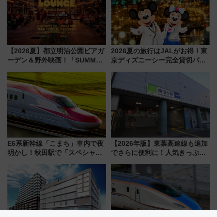
【2026夏】都立明治公園ビアガ
2026夏の旅行はJALがお得！東
ーデン＆野外映画！「SUMMER
京ディズニーシー完全貸切パー
LOUNGE」のアクセスと上映ス
ティー招待券が当たるキャンペ
ケジュール 夜風とビール、映画
ーン始まる 条件は「夏の国内
を満喫！
線に2回搭乗」
E6系新幹線「こまち」車内で夜
【2026年版】東葉高速線も追加
明かし！秋田駅で「スペシャル
でさらに便利に！人気きっぷ
ナイト」8月開催、料金や予約方
「サンキューちばフリーパス」
法は？
今年も発売 秋・早春に千葉県を
巡るなら使い勝手・コスパ抜群