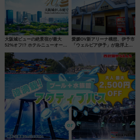
注目スポット
ルメが美味い
大阪城ビューの絶景宿が最大
愛媛OV新アリーナ構想、伊予市
52%オフ!? ホテルニューオータ
「ウェルピア伊予」が急浮上！
ニ大阪の40周年「夏のタイムセ
サイボウズ青野社長の参加表明
ール」で秋の関西旅を豪華にす
で探る鉄道アクセスの未来
る方法（8月20日まで！）