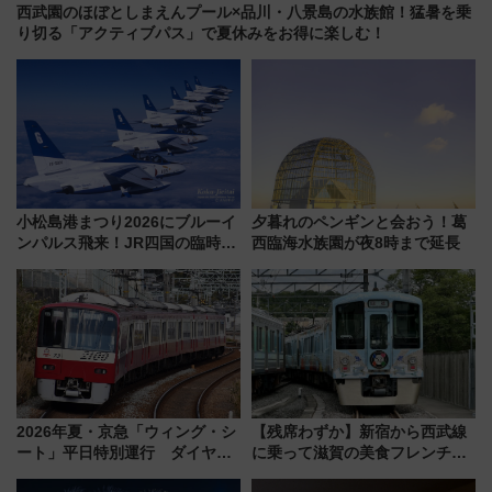
西武園のほぼとしまえんプール×品川・八景島の水族館！猛暑を乗
り切る「アクティブパス」で夏休みをお得に楽しむ！
小松島港まつり2026にブルーイ
夕暮れのペンギンと会おう！葛
ンパルス飛来！JR四国の臨時ダ
西臨海水族園が夜8時まで延長
イヤや駐車場予約を徹底解説
2026年夏・京急「ウィング・シ
【残席わずか】新宿から西武線
ート」平日特別運行 ダイヤ・
に乗って滋賀の美食フレンチを
乗車方法を解説！2階建てバスや
堪能？ 大人気レストラン列車