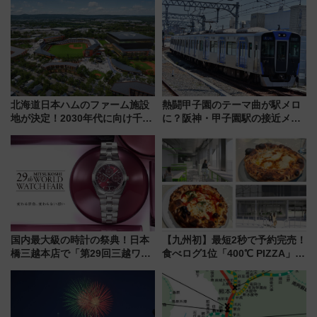
した、推し活遠征や観光時のリ
アルな懐事情
北海道日本ハムのファーム施設
熱闘甲子園のテーマ曲が駅メロ
地が決定！2030年代に向け千歳
に？阪神・甲子園駅の接近メロ
線沿線が一大野球エリア
ディがVaundy「かげろう」×向
谷実アレンジの特別仕様へ、8月
5日始発から
国内最大級の時計の祭典！日本
【九州初】最短2秒で予約完売！
橋三越本店で「第29回三越ワー
食べログ1位「400℃ PIZZA」が
ルドウォッチフェア」開幕
博多駅すぐの明治公園に8/7オー
【2026年8月5日～25日】
プン。もつ鍋風など限定メニュ
ーも