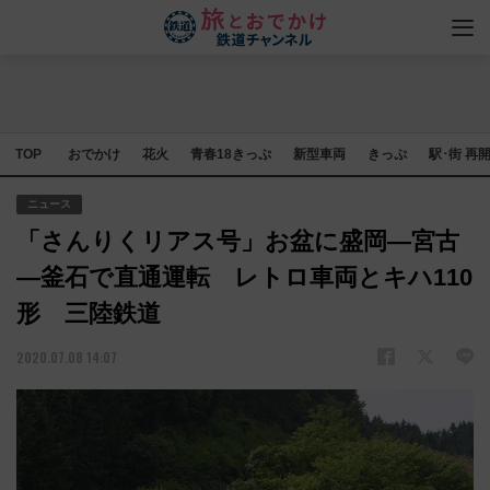
TOP
おでかけ
花火
青春18きっぷ
新型車両
きっぷ
駅･街 再
ニュース
「さんりくリアス号」お盆に盛岡―宮古
―釜石で直通運転 レトロ車両とキハ110
形 三陸鉄道
2020.07.08 14:07