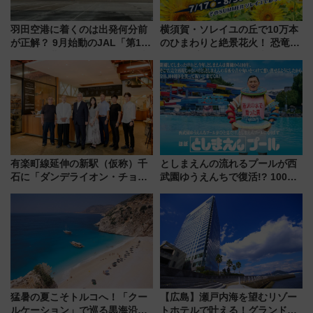
羽田空港に着くのは出発何分前
横須賀・ソレイユの丘で10万本
が正解？ 9月始動のJAL「第1タ
のひまわりと絶景花火！ 恐竜や
ーミナル北側サテライト」は徒
ドッグプールなど三浦半島の日
歩1キロ超え！ 知っておきたい
帰りお出かけ最新情報（2026年
変更点まとめ
7月17日～開催）
有楽町線延伸の新駅（仮称）千
としまえんの流れるプールが西
石に「ダンデライオン・チョコ
武園ゆうえんちで復活!? 100周
レート」が出店！ 東京メトロが
年記念企画＆「春日のうん○スラ
1億円出資で挑む新時代のまちづ
イダー」に注目 2026年夏は所
くりとは？
沢へ遊びに行こう
猛暑の夏こそトルコへ！「クー
【広島】瀬戸内海を望むリゾー
ルケーション」で巡る黒海沿岸
トホテルで叶える！グランドプ