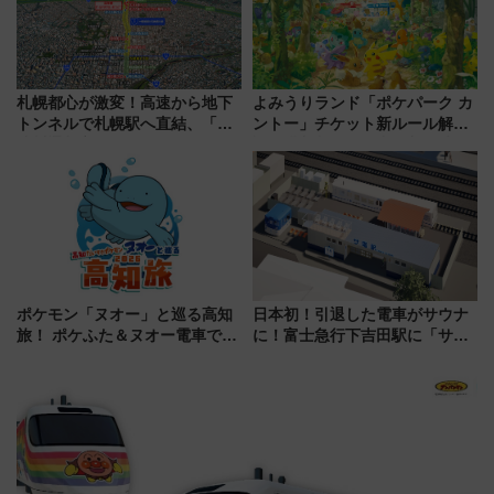
札幌都心が激変！高速から地下
よみうりランド「ポケパーク カ
トンネルで札幌駅へ直結、「創
ントー」チケット新ルール解
成川通都心アクセス道路」が7月
説！購入制限の緩和と入場時の
から本格着工、延長4.8km整備
本人確認が11月スタート
事業の全貌
ポケモン「ヌオー」と巡る高知
日本初！引退した電車がサウナ
旅！ ポケふた＆ヌオー電車で楽
に！富士急行下吉田駅に「サ電
しむ鉄道スタンプラリーで土佐
（SADEN）」2026年12月開
路の絶景と絶品グルメを満喫！
業 行き交う電車の音や振動を
（7月18日スタート）
感じながら「ととのう」新感覚