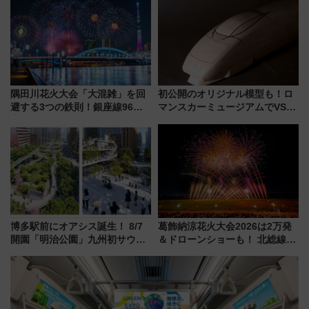
三浦海岸を堪能できるお出かけ
「52席の至福」で味わう近江牛
プランもご紹介
や伝統文化の特別コラボ
隅田川花火大会「大混雑」を回
初公開のオリジナル模型も！ロ
避する3つの鉄則！銀座線96本
マンスカーミュージアムでVSE
増発･浅草線臨時ダイヤ･スカイ
の設計秘話に迫る企画展が7月
ツリー駅の規制まとめ 7/25開催
15日スタート
（2026年）
博多駅前にオアシス誕生！ 8/7
葛飾納涼花火大会2026は2万発
開園「明治公園」九州初サウナ
＆ドローンショーも！ 北総線を
TOTOPAや日本一のピザなど絶
使った穴場アクセスや臨時列
品グルメ登場で駅前の過ごし方
車、観覧スポット情報と周辺観
はどう変わる？
光まとめ（7/28開催）