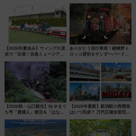
特急ラビューも
【2026年夏休み】ウィング久里
ありがとう現行車両！嵯峨野ト
浜で「出張！京急ミュージア
ロッコ貸切＆サンダーバードレ
ム」開催！入場無料でスタンプ
ストランで語り合う秋の京都
ラリーや子ども制服撮影も
斉藤雪乃＆福原トシヒロと行
く！9月13日「京都の鉄道満喫
ツアー」開催
【2026秋・山口観光】SLやまぐ
【2026年最新】新潟駅の再開発
ち号「貴婦人」復活＆「はなあ
はいつ完成？ 万代広場全面完成
かり」初走行区間も！山口DCの
から「にいがた2キロ」・古町再
注目観光列車まとめ きっぷの取
開発、バスタ新潟構想まで徹底
り方は？
解説！