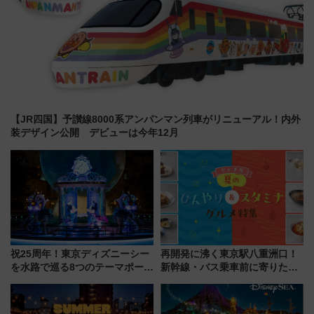
【JR四国】予讃線8000系アンパンマン列車がリニューアル！内外
装デザイン公開 デビューは今年12月
祝25周年！東京ディズニーシー
再開発に沸く東京駅八重洲口！
を水路で巡る8つのテーマポート
新幹線・バス乗車前に寄りたい
と限定デコレーションを解説
「ヤエチカ」2026年夏の「ひん
やり＆スタミナグルメ」6選【新
店舗も！】