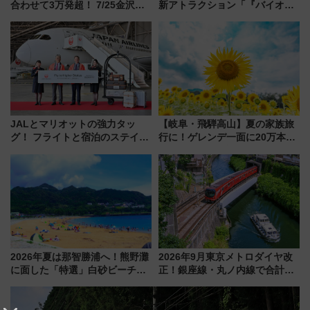
合わせて3万発超！ 7/25金沢大
新アトラクション「『バイオハ
会・8/1川北大会の2つの花火大
ザード レクイエム』 ザ・ダイ
会の日程・アクセス・観覧席ま
ブ」今秋登場 ―予測不能の恐
とめ（石川県）
怖に泣き叫べ―
JALとマリオットの強力タッ
【岐阜・飛騨高山】夏の家族旅
グ！ フライトと宿泊のステイタ
行に！ゲレンデ一面に20万本の
スマッチでFLY ON ポイントや
ひまわりが咲き誇る「アルコピ
上級会員資格を効率よく獲得す
アひまわり園」開園
る方法を解説
2026年夏は那智勝浦へ！熊野灘
2026年9月東京メトロダイヤ改
に面した「特選」白砂ビーチは
正！銀座線・丸ノ内線で合計
必見 「第17回那智勝浦町花火大
212本の大増発、混雑緩和に期
会」は8月11日開催！
待