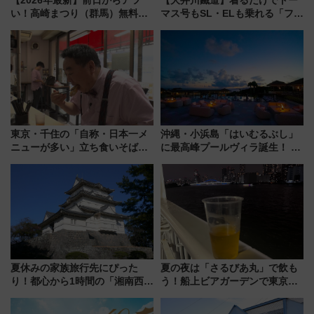
い！高崎まつり（群馬）無料観
マス号もSL・ELも乗れる「フリ
覧エリアから初開催100人みこ
ーきっぷTシャツ」8月6日より
しまで
受注販売
東京・千住の「自称・日本一メ
沖縄・小浜島「はいむるぶし」
ニューが多い」立ち食いそば屋
に最高峰プールヴィラ誕生！ 石
とは？ ＢＳ日テレ『ドランク塚
垣島から船で向かう究極のご褒
地のふらっと立ち食いそば』
美旅「何もしない贅沢」を体験
7/27夜10時～放送
してみない？
夏休みの家族旅行先にぴった
夏の夜は「さるびあ丸」で飲も
り！都心から1時間の「湘南西エ
う！船上ビアガーデンで東京湾
リア」満喫ガイド 鎌倉・江の
の夜景を眺めながら軽く一
島とは異なる魅力を持つ今夏の
杯……工場直送生ビールや島グ