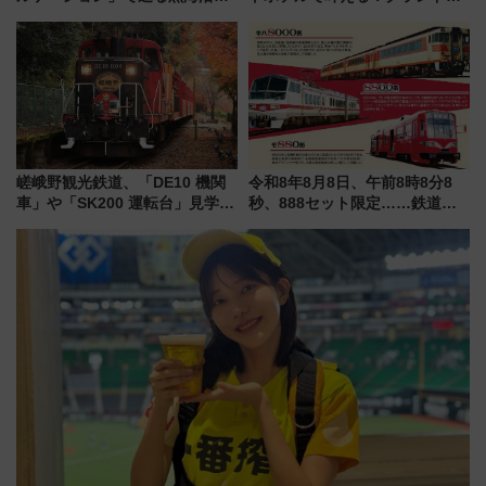
やエーゲ海の避暑リゾート 関
リンスホテル広島のフォトウエ
連検索数が前年比237％増、ナ
ディング＆カジュアルパーティ
ショジオも認める『2026年に訪
ープラン
れるべき世界の旅先』
嵯峨野観光鉄道、「DE10 機関
令和8年8月8日、午前8時8分8
車」や「SK200 運転台」見学ツ
秒、888セット限定……鉄道各
アーを開催！ ラストランイベン
社の「8・8・8」な記念きっぷ
トの一環で激レア体験できちゃ
たち
うかも 参加方法やスケジュール
をご紹介