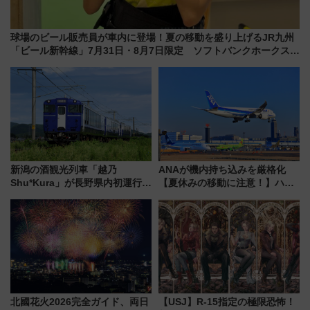
球場のビール販売員が車内に登場！夏の移動を盛り上げるJR九州
「ビール新幹線」7月31日・8月7日限定 ソフトバンクホークスと
コラボ
新潟の酒観光列車「越乃
ANAが機内持ち込みを厳格化
Shu*Kura」が長野県内初運行！
【夏休みの移動に注意！】ハン
地酒と食を味わう信州プレDC特
ドバッグやPCケースも対象の
別企画
「身の回り品」新サイズ制限
(40×30×20cm)おさらい
北國花火2026完全ガイド、両日
【USJ】R-15指定の極限恐怖！