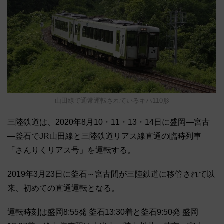
山田線で通常運転されているキハ110形
三陸鉄道は、2020年8月10・11・13・14日に盛岡―宮古
―釜石でJR山田線と三陸鉄道リアス線直通の臨時列車
「さんりくリアス号」を運転する。
2019年3月23日に釜石～宮古間が三陸鉄道に移管されて以
来、初めての直通運転となる。
運転時刻は盛岡8:55発 釜石13:30着と釜石9:50発 盛岡