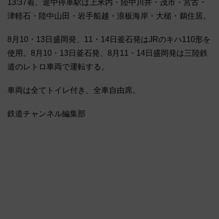
13:37着。途中停車駅は上米内・陸中川井・茂市・宮古・
津軽石・陸中山田・岩手船越・浪板海岸・大槌・鵜住居。
8月10・13日盛岡発、11・14日釜石発はJRのキハ110形を
使用。8月10・13日釜石発、8月11・14日盛岡発は三陸鉄
道のレトロ車両で運転する。
車両は全てトイレ付き、全車自由席。
鉄道チャンネル編集部