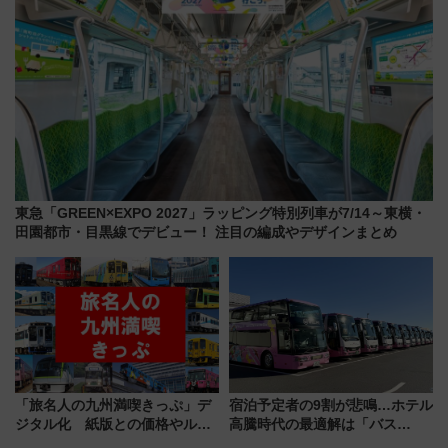
東急「GREEN×EXPO 2027」ラッピング特別列車が7/14～東横・
田園都市・目黒線でデビュー！ 注目の編成やデザインまとめ
「旅名人の九州満喫きっぷ」デ
宿泊予定者の9割が悲鳴…ホテル
ジタル化 紙版との価格やルー
高騰時代の最適解は「バス
ルの違いを解説
泊」!? WILLER最新調査で判明