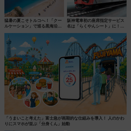
猛暑の夏こそトルコへ！「クー
阪神電車初の座席指定サービス
ルケーション」で巡る黒海沿岸
名は「らくやんシート」に！新
やエーゲ海の避暑リゾート 関
型3000系で大阪梅田～山陽姫路
連検索数が前年比237％増、ナ
を快適移動
ショジオも認める『2026年に訪
れるべき世界の旅先』
「うまいこと考えた」富士急が画期的な仕組みを導入！ 人のかわ
りにスマホが並ぶ「分身くん」始動