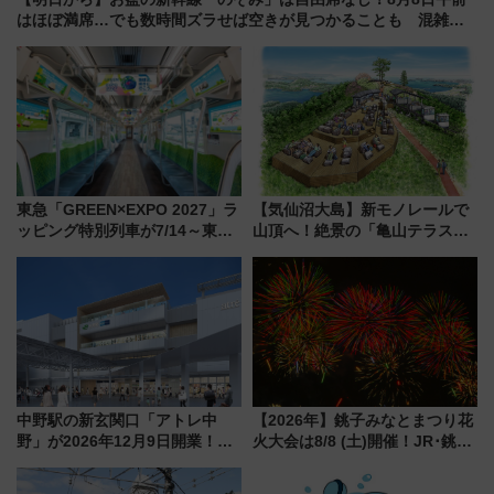
はほぼ満席…でも数時間ズラせば空きが見つかることも 混雑避
ける「空席」探しのコツ
東急「GREEN×EXPO 2027」ラ
【気仙沼大島】新モノレールで
ッピング特別列車が7/14～東
山頂へ！絶景の「亀山テラス
横・田園都市・目黒線でデビュ
360°」が7月19日オープン、休
ー！ 注目の編成やデザインまと
暇村のお得な日帰りプランも登
め
場
中野駅の新玄関口「アトレ中
【2026年】銚子みなとまつり花
野」が2026年12月9日開業！新
火大会は8/8 (土)開催！JR･銚子
改札直結で屋上BBQも楽しめる
電鉄の臨時列車やアクセス情
注目スポット
報、利根川に咲く8,000発の大迫