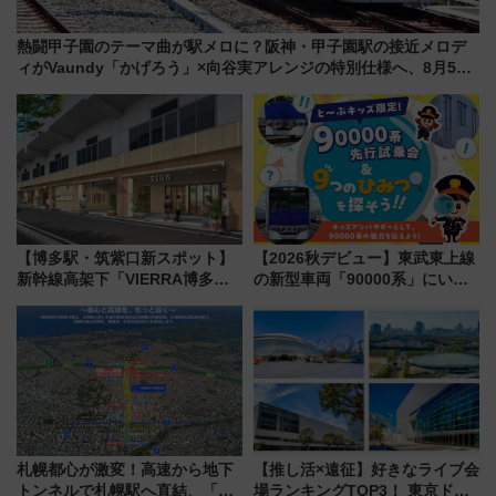
熱闘甲子園のテーマ曲が駅メロに？阪神・甲子園駅の接近メロデ
ィがVaundy「かげろう」×向谷実アレンジの特別仕様へ、8月5日
始発から
【博多駅・筑紫口新スポット】
【2026秋デビュー】東武東上線
新幹線高架下「VIERRA博多テ
の新型車両「90000系」にいち
ラス」が9/18開業！九州初出店
早く乗れる！ 8/11開催の小学生
など注目の全6店舗 「博多活憩
向け先行試乗会でキッズアンバ
通り」も一新
サダーになろう
札幌都心が激変！高速から地下
【推し活×遠征】好きなライブ会
トンネルで札幌駅へ直結、「創
場ランキングTOP3！ 東京ドー