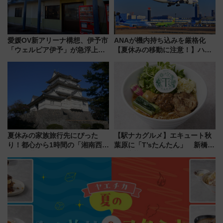
愛媛OV新アリーナ構想、伊予市
ANAが機内持ち込みを厳格化
「ウェルピア伊予」が急浮上！
【夏休みの移動に注意！】ハン
サイボウズ青野社長の参加表明
ドバッグやPCケースも対象の
で探る鉄道アクセスの未来
「身の回り品」新サイズ制限
(40×30×20cm)おさらい
夏休みの家族旅行先にぴった
【駅ナカグルメ】エキュート秋
り！都心から1時間の「湘南西エ
葉原に「T’sたんたん」 新橋に
リア」満喫ガイド 鎌倉・江の
551蓬莱のDNAを継ぐ「東京豚
島とは異なる魅力を持つ今夏の
饅」、オムライス専門店「肉と
注目スポット
たまご」新グルメ続々登場！
【2026年8月】