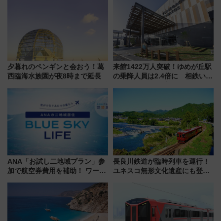
ローおひさま」が救世主に？
ーン始まる 条件は「夏の国内
線に2回搭乗」
夕暮れのペンギンと会おう！葛
来館1422万人突破！ゆめが丘駅
西臨海水族園が夜8時まで延長
の乗降人員は2.4倍に 相鉄いず
み野線「ゆめが丘ソラトス」2周
年祭にそうにゃん＆DB.スター
マンが登場
ANA「お試し二地域プラン」参
長良川鉄道が臨時列車を運行！
加で航空券費用を補助！ ワーケ
ユネスコ無形文化遺産にも登録
ーションや週末移住に最適な自
された「郡上おどり」楽しむ人
治体は？ 2026年は対象のエリア
に 乗車には予約が必要
が拡大！