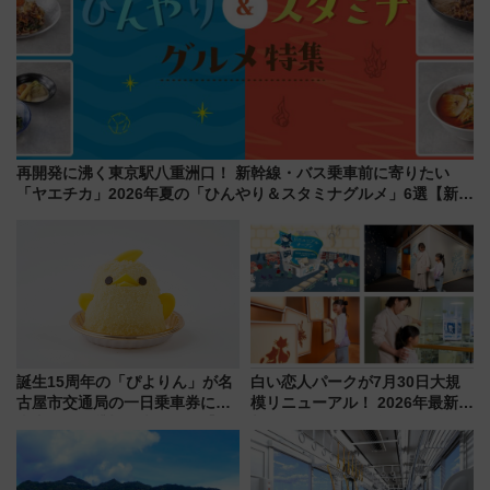
再開発に沸く東京駅八重洲口！ 新幹線・バス乗車前に寄りたい
「ヤエチカ」2026年夏の「ひんやり＆スタミナグルメ」6選【新店
舗も！】
誕生15周年の「ぴよりん」が名
白い恋人パークが7月30日大規
古屋市交通局の一日乗車券に！
模リニューアル！ 2026年最新の
東山線では貸切電車も登場【限
新エリア・工場見学の見どころ
定1万5000枚】
と料金・アクセスを徹底解説
（札幌市）