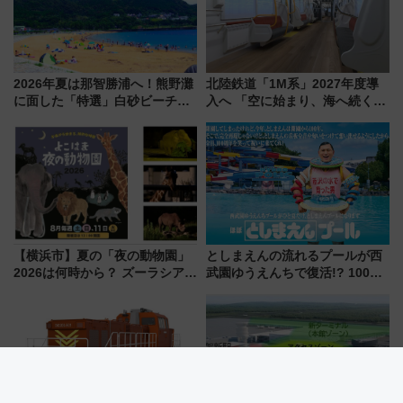
2026年夏は那智勝浦へ！熊野灘
北陸鉄道「1M系」2027年度導
に面した「特選」白砂ビーチは
入へ 「空に始まり、海へ続く」
必見 「第17回那智勝浦町花火大
白山比咩神社をモチーフにした
会」は8月11日開催！
神秘的なデザイン
【横浜市】夏の「夜の動物園」
としまえんの流れるプールが西
2026は何時から？ ズーラシア・
武園ゆうえんちで復活!? 100周
野毛山・金沢の電車アクセスや
年記念企画＆「春日のうん○スラ
見どころ、限定イベントを徹底
イダー」に注目 2026年夏は所
解説！
沢へ遊びに行こう