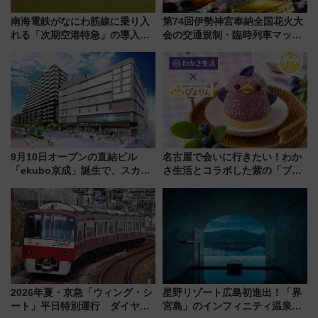
南海電鉄がなにわ筋線に乗り入
第74回伊勢神宮奉納全国花火大
れる「次期空港特急」の導入を
会の交通規制・臨時列車マッ
決定！ピニンファリーナによる
プ！JR東海・近鉄で快適にアク
日本初の鉄道デザイン
セス
9月10日オープンの直結ビル
名古屋で会いに行きたい！わか
「ekubo京成」誕生で、スカイ
さ生活とコラボした紫の「ブル
ライナーも停まる巨大ハブ駅・
ーベリーぴよりん」期間限定販
新鎌ヶ谷はどう変わる？ 全テナ
売
ント情報も公開！
2026年夏・京急「ウィング・シ
星野リゾート広島初進出！「界
ート」平日特別運行 ダイヤ・
宮島」のインフィニティ温泉と