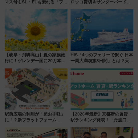
マス号もSL・ELも乗れる「フリ
ロッコ貸切＆サンダーバードレ
ーきっぷTシャツ」8月6日より
ストランで語り合う秋の京都
受注販売
斉藤雪乃＆福原トシヒロと行
く！9月13日「京都の鉄道満喫
ツアー」開催
【岐阜・飛騨高山】夏の家族旅
HIS「4つのフェリーで繋ぐ 日本
行に！ゲレンデ一面に20万本の
一周大満喫旅8日間」とは？天橋
ひまわりが咲き誇る「アルコピ
立・小樽・日光東照宮など全国
アひまわり園」開園
の絶景＆限定グルメを網羅！煩
雑な手続きも不要でお手軽に楽
しめるプランが登場
駅前広場の利用が「超お手軽」
【2026年最新】京都府の賃貸・
に！？新プラットフォーム
駅ランキング発表！「丹波口」
「HirakeBA」8月3日始動、ス
の大躍進と「西大路」人気の理
マホで簡単申請 物販や演奏会な
由は？
どに【JR東日本】