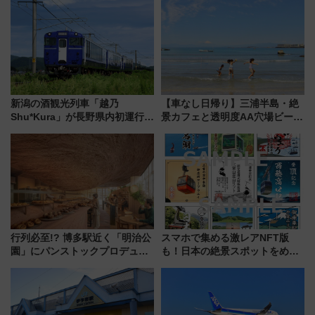
新潟の酒観光列車「越乃
【車なし日帰り】三浦半島・絶
Shu*Kura」が長野県内初運行！
景カフェと透明度AA穴場ビーチ
地酒と食を味わう信州プレDC特
を巡る！ おトクな電車きっぷ活
別企画
用してストレスフリー旅へ行こ
う！
行列必至!? 博多駅近く「明治公
スマホで集める激レアNFT版
園」にパンストックプロデュー
も！日本の絶景スポットをめぐ
スの新業態『Land Bageri』8/7
って集める「索道印(さくどうい
オープン 秋からはビストロ営業
ん)」企画がスタート
も！