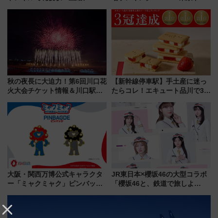
成川通都心アクセス道路」が7月
ムや大阪城ホールが選ばれる理
から本格着工、延長4.8km整備
由と交通アクセス術、ライブ会
事業の全貌
場に何を求める？
秋の夜長に大迫力！第6回川口花
【新幹線停車駅】手土産に迷っ
火大会チケット情報＆川口駅か
たらコレ！エキュート品川で3年
らのアクセスガイド
連続売上1位を獲得した定番手土
産スイーツとは？
大阪・関西万博公式キャラクタ
JR東日本×櫻坂46の大型コラボ
ー「ミャクミャク」ピンバッジ
「櫻坂46と、鉄道で旅しよ
新登場！関西の駅構内などで7月
う。」が7月20日より始動！新
中旬発売
潟・長野・庄内へ