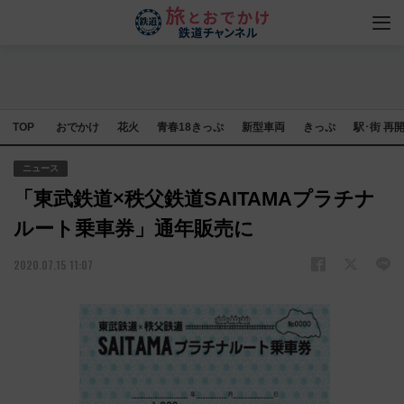
TOP
おでかけ
花火
青春18きっぷ
新型車両
きっぷ
駅･街 再
ニュース
「東武鉄道×秩父鉄道SAITAMAプラチナ
ルート乗車券」通年販売に
2020.07.15 11:07