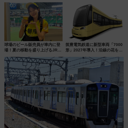
乗車方法を解説！2階建てバスや
古式サウナ「石風呂」を大解剖
三浦海岸を堪能できるお出かけ
宿泊料金・アクセスは？（2026
プランもご紹介
年7月23日開業）
球場のビール販売員が車内に登
筑豊電気鉄道に新型車両「7000
場！夏の移動を盛り上げるJR九
形」2027年導入！沿線の花をイ
州「ビール新幹線」7月31日・8
メージしたイエローを採用 車
月7日限定 ソフトバンクホーク
内は落ち着いたゆとりある空間
スとコラボ
に