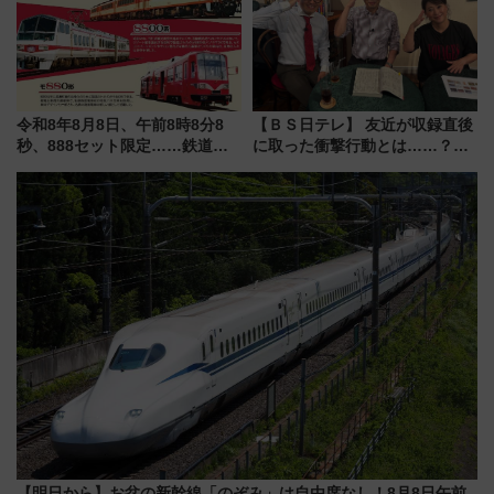
令和8年8月8日、午前8時8分8
【ＢＳ日テレ】 友近が収録直後
秒、888セット限定……鉄道各
に取った衝撃行動とは……？
社の「8・8・8」な記念きっぷ
『友近・礼二の妄想トレイン』
たち
で極上の夏祭り鉄道旅を放送
【明日から】お盆の新幹線「のぞみ」は自由席なし！8月8日午前