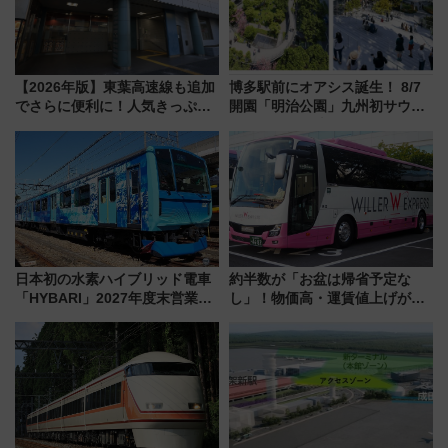
【2026年版】東葉高速線も追加
博多駅前にオアシス誕生！ 8/7
でさらに便利に！人気きっぷ
開園「明治公園」九州初サウナ
「サンキューちばフリーパス」
TOTOPAや日本一のピザなど絶
今年も発売 秋・早春に千葉県を
品グルメ登場で駅前の過ごし方
巡るなら使い勝手・コスパ抜群
はどう変わる？
日本初の水素ハイブリッド電車
約半数が「お盆は帰省予定な
「HYBARI」2027年度末営業運
し」！物価高・運賃値上げが財
転へ 鉄道・発電・まちづくり
布を直撃、往復1万円以内なら帰
で水素利活用が加速
りたいけど……【WILLER お盆
帰省動向調査】