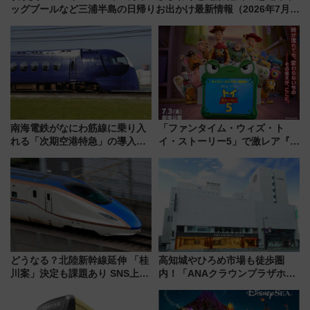
ッグプールなど三浦半島の日帰りお出かけ最新情報（2026年7月
17日～開催）
南海電鉄がなにわ筋線に乗り入
「ファンタイム・ウィズ・ト
れる「次期空港特急」の導入を
イ・ストーリー5」で激レア『ロ
決定！ピニンファリーナによる
ルカナ』カードをゲット！最新
日本初の鉄道デザイン
デコレーションも徹底解説
どうなる？北陸新幹線延伸 「桂
高知城やひろめ市場も徒歩圏
川案」決定も課題あり SNS上の
内！「ANAクラウンプラザホテ
声は
ル高知」が8月開業