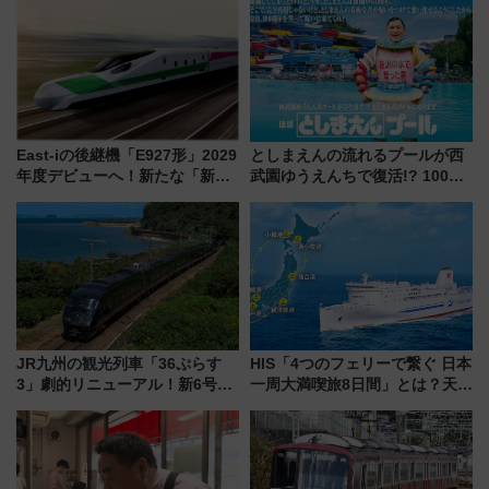
East-iの後継機「E927形」2029
としまえんの流れるプールが西
年度デビューへ！新たな「新幹
武園ゆうえんちで復活!? 100周
線専用検測車」の性能を徹底解
年記念企画＆「春日のうん○スラ
説【JR東日本】
イダー」に注目 2026年夏は所
沢へ遊びに行こう
JR九州の観光列車「36ぷらす
HIS「4つのフェリーで繋ぐ 日本
3」劇的リニューアル！新6号車
一周大満喫旅8日間」とは？天橋
“1〜2名用グリーン個室”と曜日
立・小樽・日光東照宮など全国
別 “プレミアムランチ”導入･ル
の絶景＆限定グルメを網羅！煩
ートや価格など解説
雑な手続きも不要でお手軽に楽
しめるプランが登場