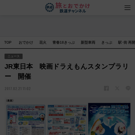
TOP
おでかけ
花火
青春18きっぷ
新型車両
きっぷ
駅･街 再
ニュース
JR東日本 映画ドラえもんスタンプラリ
ー 開催
2017.02.21 11:02