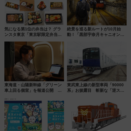
気になる第1位の弁当は？ グラ
絶景を巡る新ルートが10月始
ンスタ東京「東京駅限定弁当
動！「黒部宇奈月キャニオンル
2026 売上ランキング」
ート」と旅の拠点「欅平ラウン
ジ」がオープン
東海道・山陽新幹線「グリーン
東武東上線の新型車両「90000
車上回る個室」を報道公開 プ
系」お披露目 斬新な「逆スラ
ライベート感備えた上質な空間
ント式」の先頭形状と明るく開
放的な車内空間に注目、デビュ
ーは9月