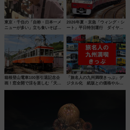
東京・千住の「自称・日本一メ
2026年夏・京急「ウィング・シ
ニューが多い」立ち食いそば屋
ート」平日特別運行 ダイヤ・
とは？ ＢＳ日テレ『ドランク塚
乗車方法を解説！2階建てバスや
地のふらっと立ち食いそば』
三浦海岸を堪能できるお出かけ
7/27夜10時～放送
プランもご紹介
箱根登山電車100形引退記念企
「旅名人の九州満喫きっぷ」デ
画！窓全開で涼を楽しむ「天然
ジタル化 紙版との価格やルー
クーラー体験号」と限定鉄コレ
ルの違いを解説
発売