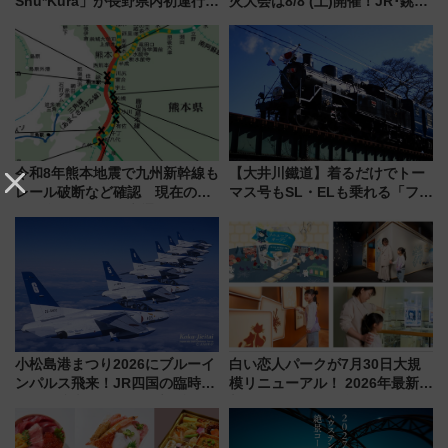
Shu*Kura」が長野県内初運行！
火大会は8/8 (土)開催！JR･銚子
地酒と食を味わう信州プレDC特
電鉄の臨時列車やアクセス情
別企画
報、利根川に咲く8,000発の大迫
力＆屋台を満喫
令和8年熊本地震で九州新幹線も
【大井川鐵道】着るだけでトー
レール破断など確認 現在の運
マス号もSL・ELも乗れる「フリ
転見合わせ状況と交通網への影
ーきっぷTシャツ」8月6日より
響
受注販売
小松島港まつり2026にブルーイ
白い恋人パークが7月30日大規
ンパルス飛来！JR四国の臨時ダ
模リニューアル！ 2026年最新の
イヤや駐車場予約を徹底解説
新エリア・工場見学の見どころ
と料金・アクセスを徹底解説
（札幌市）