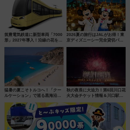
筑豊電気鉄道に新型車両「7000
2026夏の旅行はJALがお得！東
形」2027年導入！沿線の花をイ
京ディズニーシー完全貸切パー
メージしたイエローを採用 車
ティー招待券が当たるキャンペ
内は落ち着いたゆとりある空間
ーン始まる 条件は「夏の国内
に
線に2回搭乗」
猛暑の夏こそトルコへ！「クー
秋の夜長に大迫力！第6回川口花
ルケーション」で巡る黒海沿岸
火大会チケット情報＆川口駅か
やエーゲ海の避暑リゾート 関
らのアクセスガイド
連検索数が前年比237％増、ナ
ショジオも認める『2026年に訪
れるべき世界の旅先』