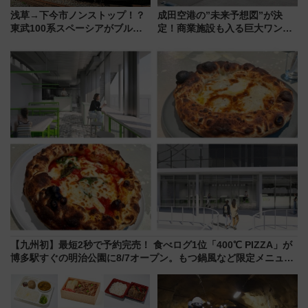
浅草→下今市ノンストップ！？
成田空港の”未来予想図”が決
東武100系スペーシアがブルー
定！商業施設も入る巨大ワンタ
リボン賞35周年記念で「デビュ
ーミナル、京成の高架新駅整備
ー当時の停車駅」を再現 運転
で新型特急が品川･羽田とを結
時刻や特急券の買い方を紹介
ぶ！ JR空港駅は2面3線化！
【九州初】最短2秒で予約完売！ 食べログ1位「400℃ PIZZA」が
博多駅すぐの明治公園に8/7オープン。もつ鍋風など限定メニュー
も