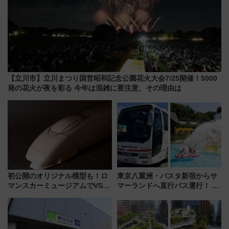
【立川市】立川まつり国営昭和記念公園花火大会7/25開催！5000
発の花火が夜を彩る 今年は混雑に要注意、その理由は
初公開のオリジナル模型も！ロ
東京八重洲・バスタ新宿からサ
マンスカーミュージアムでVSE
マーランドへ直行バス運行！ お
の設計秘話に迫る企画展が7月
トクな1Dayパスで夏のプールと
15日スタート
推し活を楽しもう！（2026年
8/1～31）