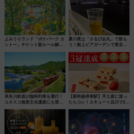
催】
り方は？
よみうりランド「ポケパーク カ
夏の夜は「さるびあ丸」で飲も
ントー」チケット新ルール解
う！船上ビアガーデンで東京湾
説！購入制限の緩和と入場時の
の夜景を眺めながら軽く一
本人確認が11月スタート
杯……工場直送生ビールや島グ
ルメが美味い
長良川鉄道が臨時列車を運行！
【新幹線停車駅】手土産に迷っ
ユネスコ無形文化遺産にも登録
たらコレ！エキュート品川で3年
された「郡上おどり」楽しむ人
連続売上1位を獲得した定番手土
に 乗車には予約が必要
産スイーツとは？