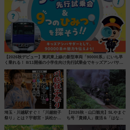
【2026秋デビュー】東武東上線の新型車両「90000系」にいち早
く乗れる！ 8/11開催の小学生向け先行試乗会でキッズアンバサダ
ーになろう
埼玉・川越駅すぐ！「川越餃子
【2026秋・山口観光】SLやまぐ
祭り」とは？宇都宮・浜松から
ち号「貴婦人」復活＆「はなあ
ご当地和牛まで全国の人気餃子
かり」初走行区間も！山口DCの
を食べ比べ【7月25日・26日開
注目観光列車まとめ きっぷの取