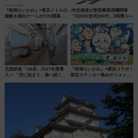
『映画ちいかわ』×東京メトロの
JR北海道が新型事業用機関車
謎解き脱出ゲームが7/24開幕！
「DD200形式500代」3両導入へ
オリジナル24時間券の買い方と
遊び方を解説！（7/10発売開
始）
北陸鉄道「1M系」2027年度導
『映画ちいかわ』×横浜コラボ！
入へ 「空に始まり、海へ続く」
限定ステッカー集めやフォトス
白山比咩神社をモチーフにした
ポット、特別花火でみなとみら
神秘的なデザイン
いを満喫しよう（花火鑑賞会応
募は7/12まで！）