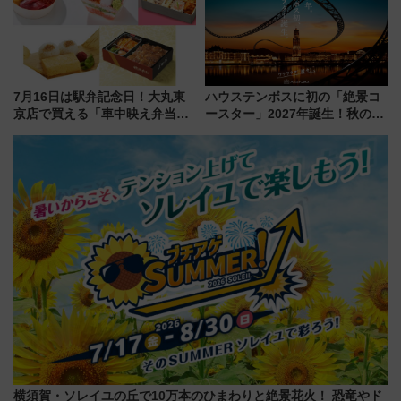
7月16日は駅弁記念日！大丸東
ハウステンボスに初の「絶景コ
京店で買える「車中映え弁当」
ースター」2027年誕生！秋の
フェア【2026年夏】
「すんごいハロウィン」見どこ
ろも一挙紹介
横須賀・ソレイユの丘で10万本のひまわりと絶景花火！ 恐竜やド