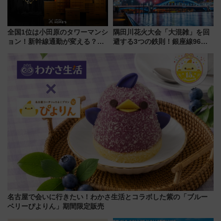
全国1位は小田原のタワーマンシ
隅田川花火大会「大混雑」を回
ョン！新幹線通勤が変える？
避する3つの鉄則！銀座線96本
「住みたい街」の最新トレンド
増発･浅草線臨時ダイヤ･スカイ
【新築マンション人気ランキン
ツリー駅の規制まとめ 7/25開催
グ】
（2026年）
名古屋で会いに行きたい！わかさ生活とコラボした紫の「ブルー
ベリーぴよりん」期間限定販売