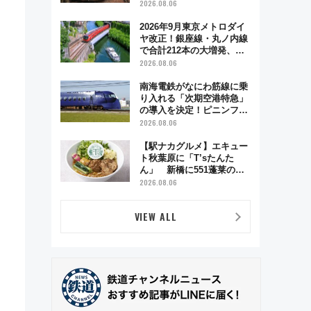
う秋の京都 斉藤雪乃＆福
2026.08.06
原トシヒロと行く！9月13
日「京都の鉄道満喫ツア
2026年9月東京メトロダイ
ー」開催
ヤ改正！銀座線・丸ノ内線
で合計212本の大増発、混
雑緩和に期待
2026.08.06
南海電鉄がなにわ筋線に乗
り入れる「次期空港特急」
の導入を決定！ピニンファ
リーナによる日本初の鉄道
2026.08.06
デザイン
【駅ナカグルメ】エキュー
ト秋葉原に「T’sたんた
ん」 新橋に551蓬莱の
DNAを継ぐ「東京豚饅」、
2026.08.06
オムライス専門店「肉とた
まご」新グルメ続々登場！
VIEW ALL
【2026年8月】