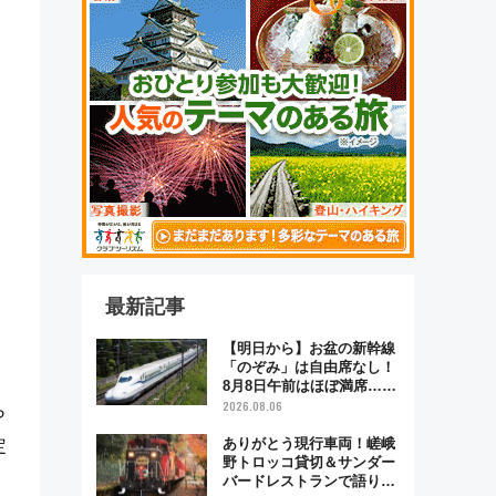
最新記事
【明日から】お盆の新幹線
「のぞみ」は自由席なし！
8月8日午前はほぼ満席…で
も数時間ズラせば空きが見
2026.08.06
ら
つかることも 混雑避ける
「空席」探しのコツ
ありがとう現行車両！嵯峨
定
野トロッコ貸切＆サンダー
バードレストランで語り合