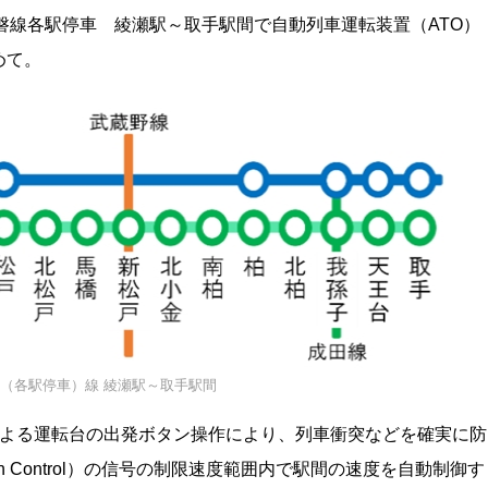
、常磐線各駅停車 綾瀬駅～取手駅間で自動列車運転装置（ATO）
めて。
（各駅停車）線 綾瀬駅～取手駅間
on）は、運転士による運転台の出発ボタン操作により、列車衝突などを確実に防
rain Control）の信号の制限速度範囲内で駅間の速度を自動制御す