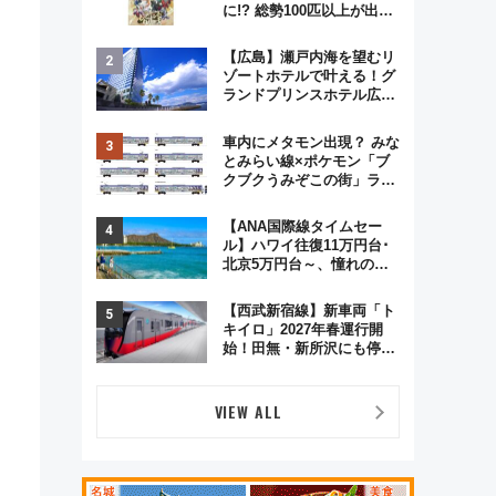
に!? 総勢100匹以上が出現
「レジェンドリサーチ」本
格謎解き・グッズ情報まと
【広島】瀬戸内海を望むリ
め
ゾートホテルで叶える！グ
ランドプリンスホテル広島
のフォトウエディング＆カ
ジュアルパーティープラン
車内にメタモン出現？ みな
とみらい線×ポケモン「ブ
クブクうみぞこの街」ラッ
ピング電車が運行開始に！
この夏は直通列車で横浜
【ANA国際線タイムセー
へ！
ル】ハワイ往復11万円台･
北京5万円台～、憧れのビ
ジネスクラスも！来春の
GW旅行まで狙える激アツ
【西武新宿線】新車両「ト
路線まとめ（8/10まで）
キイロ」2027年春運行開
始！田無・新所沢にも停
車 2028年春には「第2
弾」も
VIEW ALL