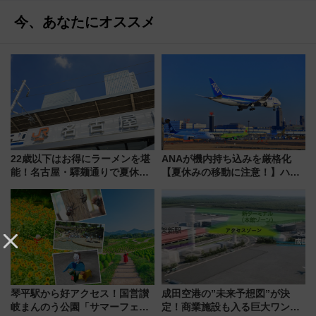
今、あなたにオススメ
22歳以下はお得にラーメンを堪
ANAが機内持ち込みを厳格化
能！名古屋・驛麺通りで夏休み
【夏休みの移動に注意！】ハン
限定「U22応援割り」が7月21日
ドバッグやPCケースも対象の
よりスタート
「身の回り品」新サイズ制限
(40×30×20cm)おさらい
琴平駅から好アクセス！国営讃
成田空港の”未来予想図”が決
岐まんのう公園「サマーフェス
定！商業施設も入る巨大ワンタ