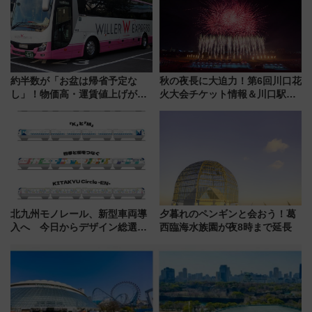
解説！
感じながら「ととのう」新感覚
約半数が「お盆は帰省予定な
秋の夜長に大迫力！第6回川口花
し」！物価高・運賃値上げが財
火大会チケット情報＆川口駅か
布を直撃、往復1万円以内なら帰
らのアクセスガイド
りたいけど……【WILLER お盆
帰省動向調査】
北九州モノレール、新型車両導
夕暮れのペンギンと会おう！葛
入へ 今日からデザイン総選挙
西臨海水族園が夜8時まで延長
始まる