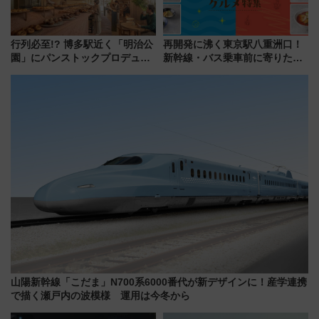
行列必至!? 博多駅近く「明治公
再開発に沸く東京駅八重洲口！
園」にパンストックプロデュー
新幹線・バス乗車前に寄りたい
スの新業態『Land Bageri』8/7
「ヤエチカ」2026年夏の「ひん
オープン 秋からはビストロ営業
やり＆スタミナグルメ」6選【新
も！
店舗も！】
山陽新幹線「こだま」N700系6000番代が新デザインに！産学連携
で描く瀬戸内の波模様 運用は今冬から