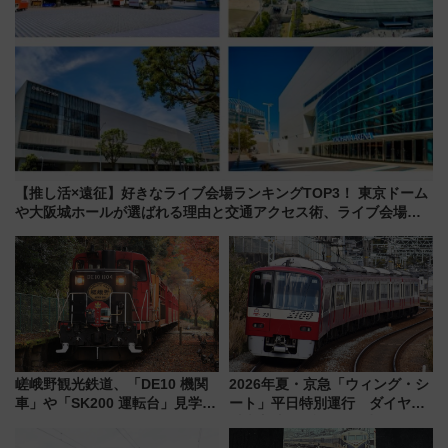
【推し活×遠征】好きなライブ会場ランキングTOP3！ 東京ドーム
や大阪城ホールが選ばれる理由と交通アクセス術、ライブ会場に
何を求める？
嵯峨野観光鉄道、「DE10 機関
2026年夏・京急「ウィング・シ
車」や「SK200 運転台」見学ツ
ート」平日特別運行 ダイヤ・
アーを開催！ ラストランイベン
乗車方法を解説！2階建てバスや
トの一環で激レア体験できちゃ
三浦海岸を堪能できるお出かけ