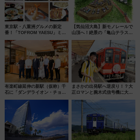
東京駅・八重洲グルメの新定
【気仙沼大島】新モノレールで
番！「TOFROM YAESU」ミシ
山頂へ！絶景の「亀山テラス
ュラン店から大衆酒場まで68店
360°」が7月19日オープン、休
舗が集結した食の空間を徹底解
暇村のお得な日帰りプランも登
剖！（9/10開業）
場
有楽町線延伸の新駅（仮称）千
まさかの出発駅へ逆戻り！？大
石に「ダンデライオン・チョコ
正ロマンと腕木式信号機に大興
レート」が出店！ 東京メトロが
奮「新・鉄道ひとり旅」277回
1億円出資で挑む新時代のまちづ
目の舞台は岐阜県の「明知鉄
くりとは？
道」