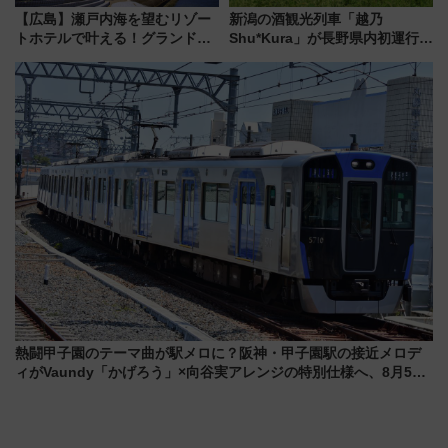
【広島】瀬戸内海を望むリゾー
新潟の酒観光列車「越乃
トホテルで叶える！グランドプ
Shu*Kura」が長野県内初運行！
リンスホテル広島のフォトウエ
地酒と食を味わう信州プレDC特
ディング＆カジュアルパーティ
別企画
ープラン
熱闘甲子園のテーマ曲が駅メロに？阪神・甲子園駅の接近メロデ
ィがVaundy「かげろう」×向谷実アレンジの特別仕様へ、8月5日
始発から