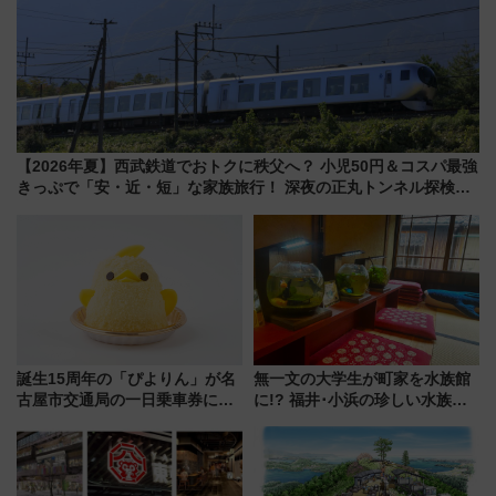
【2026年夏】西武鉄道でおトクに秩父へ？ 小児50円＆コスパ最強
きっぷで「安・近・短」な家族旅行！ 深夜の正丸トンネル探検や
特急ラビューも
誕生15周年の「ぴよりん」が名
無一文の大学生が町家を水族館
古屋市交通局の一日乗車券に！
に!? 福井･小浜の珍しい水族
東山線では貸切電車も登場【限
館、世界に一つだけの塗り箸制
定1万5000枚】
作体験、鯖街道の御食国など 小
浜観光レポ 第2弾