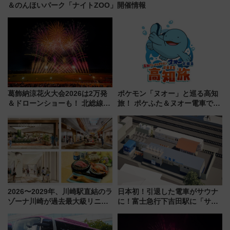
＆のんほいパーク「ナイトZOO」開催情報
葛飾納涼花火大会2026は2万発
ポケモン「ヌオー」と巡る高知
＆ドローンショーも！ 北総線を
旅！ ポケふた＆ヌオー電車で楽
使った穴場アクセスや臨時列
しむ鉄道スタンプラリーで土佐
車、観覧スポット情報と周辺観
路の絶景と絶品グルメを満喫！
光まとめ（7/28開催）
（7月18日スタート）
2026〜2029年、川崎駅直結のラ
日本初！引退した電車がサウナ
ゾーナ川崎が過去最大級リニュ
に！富士急行下吉田駅に「サ電
ーアル！ フードコート拡大など
（SADEN）」2026年12月開
「いつから何が変わるか」徹底
業 行き交う電車の音や振動を