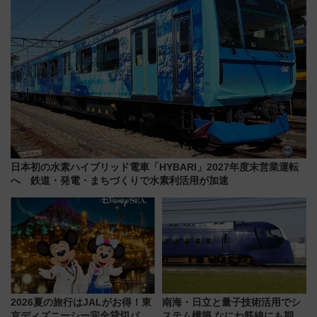
日本初の水素ハイブリッド電車「HYBARI」2027年度末営業運転
へ 鉄道・発電・まちづくりで水素利活用が加速
2026夏の旅行はJALがお得！東
南海・日立と量子技術活用でシ
京ディズニーシー完全貸切パー
ステム構築 なにわ筋線にも期待