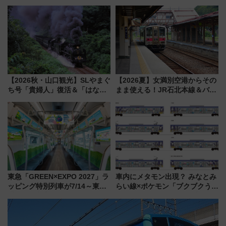
タ」コキアに、ひまわりに、カ
ーミナル、京成の高架新駅整備
ブトムシに楽しいがいっぱい
で新型特急が品川･羽田とを結
ぶ！ JR空港駅は2面3線化！
【2026秋・山口観光】SLやまぐ
【2026夏】女満別空港からその
ち号「貴婦人」復活＆「はなあ
まま使える！JR石北本線＆バス
かり」初走行区間も！山口DCの
乗り放題「北見・網走周遊フリ
注目観光列車まとめ きっぷの取
ーパス」でおトクに道東観光
り方は？
（8/3発売）
東急「GREEN×EXPO 2027」ラ
車内にメタモン出現？ みなとみ
ッピング特別列車が7/14～東
らい線×ポケモン「ブクブクうみ
横・田園都市・目黒線でデビュ
ぞこの街」ラッピング電車が運
ー！ 注目の編成やデザインまと
行開始に！ この夏は直通列車で
め
横浜へ！