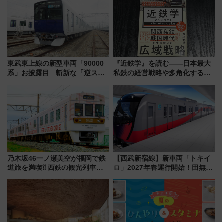
うかも 参加方法やスケジュール
プランもご紹介
をご紹介
東武東上線の新型車両「90000
『近鉄学』を読む――日本最大
系」お披露目 斬新な「逆スラ
私鉄の経営戦略や多角化する事
ント式」の先頭形状と明るく開
業の根底にある考えを浮き彫り
放的な車内空間に注目、デビュ
にする一冊
ーは9月
乃木坂46一ノ瀬美空が福岡で鉄
【西武新宿線】新車両「トキイ
道旅を満喫⁈ 西鉄の観光列車
ロ」2027年春運行開始！田無・
「THE RAIL KITCHEN
新所沢にも停車 2028年春には
CHIKUGO」で巡る福岡･太宰
「第2弾」も
府･柳川の旅！YouTubeが公開
に