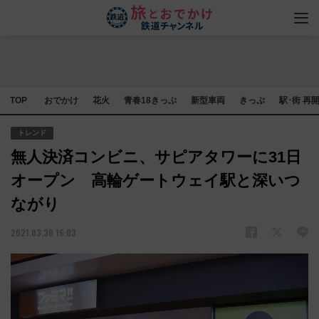
TOP
おでかけ
花火
青春18きっぷ
新型車両
きっぷ
駅･街 再
トレンド
無人決済コンビニ、サピアタワーに31日
オープン 高輪ゲートウェイ駅と深いつ
ながり
2021.03.30 16:03