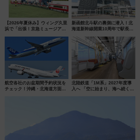
【2026年夏休み】ウィング久里
新函館北斗駅の裏側に潜入！北
浜で「出張！京急ミュージア
海道新幹線開業10周年で駅長
ム」開催！入場無料でスタンプ
室・地下通路など公開イベン
ラリーや子ども制服撮影も
ト 参加方法や体験内容を紹介
航空各社のお盆期間予約状況を
北陸鉄道「1M系」2027年度導
チェック！沖縄・北海道方面は
入へ 「空に始まり、海へ続く」
予約急増中、いまから狙うべき
白山比咩神社をモチーフにした
日は？
神秘的なデザイン