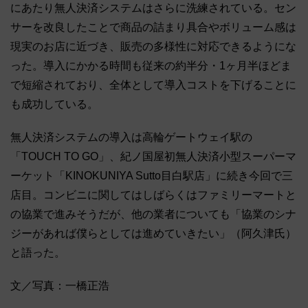
にあたり無人決済システムはさらに洗練されている。セン
サーを改良したことで商品の詰まり具合やボリューム感は
現実のお店に近づき、販売の多様性に対応できるようにな
った。導入にかかる時間も従来の約半分・1ヶ月半ほどま
で短縮されており、全体として導入コストを下げることに
も成功している。
無人決済システムの導入は高輪ゲートウェイ駅の
「TOUCH TO GO」、紀ノ国屋初無人決済小型スーパーマ
ーケット「KINOKUNIYA Sutto目白駅店」に続き今回で三
店目。コンビニに関してはしばらくはファミリーマートと
の協業で進みそうだが、他の業者についても「協業のシナ
ジーがあれば僕らとしては進めていきたい」（阿久津氏）
と語った。
文／写真：一橋正浩