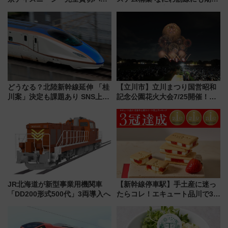
ティー招待券が当たるキャンペ
乗務員・車両計画作業を短縮へ
ーン始まる 条件は「夏の国内
線に2回搭乗」
どうなる？北陸新幹線延伸 「桂
【立川市】立川まつり国営昭和
川案」決定も課題あり SNS上の
記念公園花火大会7/25開催！
声は
5000発の花火が夜を彩る 今年は
混雑に要注意、その理由は
JR北海道が新型事業用機関車
【新幹線停車駅】手土産に迷っ
「DD200形式500代」3両導入へ
たらコレ！エキュート品川で3年
連続売上1位を獲得した定番手土
産スイーツとは？