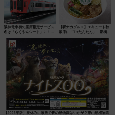
阪神電車初の座席指定サービス
【駅ナカグルメ】エキュート秋
名は「らくやんシート」に！新
葉原に「T’sたんたん」 新橋に
型3000系で大阪梅田～山陽姫路
551蓬莱のDNAを継ぐ「東京豚
を快適移動
饅」、オムライス専門店「肉と
たまご」新グルメ続々登場！
【2026年8月】
【2026年版】夏休みに家族で夜の動物園はいかが？東山動植物園