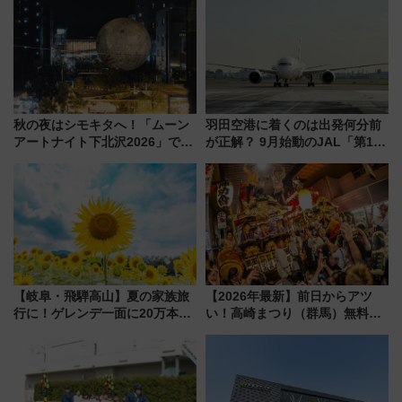
秋の夜はシモキタへ！「ムーン
羽田空港に着くのは出発何分前
アートナイト下北沢2026」でイ
が正解？ 9月始動のJAL「第1タ
マーシブシアターやアート巡り
ーミナル北側サテライト」は徒
を満喫しよう
歩1キロ超え！ 知っておきたい
変更点まとめ
【岐阜・飛騨高山】夏の家族旅
【2026年最新】前日からアツ
行に！ゲレンデ一面に20万本の
い！高崎まつり（群馬）無料観
ひまわりが咲き誇る「アルコピ
覧エリアから初開催100人みこ
アひまわり園」開園
しまで