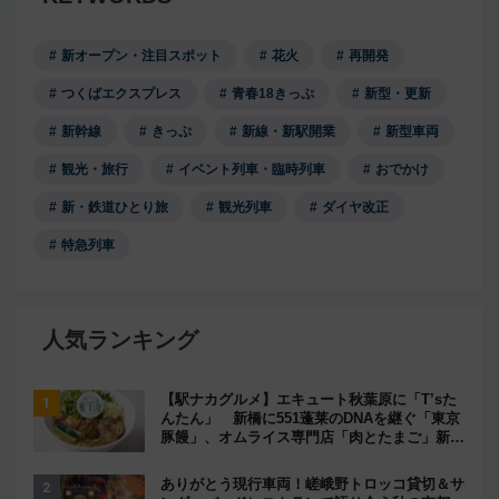
新オープン・注目スポット
花火
再開発
つくばエクスプレス
青春18きっぷ
新型・更新
新幹線
きっぷ
新線・新駅開業
新型車両
観光・旅行
イベント列車・臨時列車
おでかけ
新・鉄道ひとり旅
観光列車
ダイヤ改正
特急列車
人気ランキング
【駅ナカグルメ】エキュート秋葉原に「T’sた
んたん」 新橋に551蓬莱のDNAを継ぐ「東京
豚饅」、オムライス専門店「肉とたまご」新グ
ルメ続々登場！【2026年8月】
ありがとう現行車両！嵯峨野トロッコ貸切＆サ