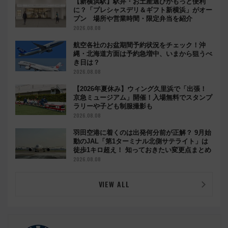
【新横浜駅】駅弁・お土産選びがもっと便利
に？「プレシャスデリ＆ギフト新横浜」がオー
プン 場所や営業時間・限定弁当を紹介
2026.08.08
航空各社のお盆期間予約状況をチェック！沖
縄・北海道方面は予約急増中、いまから狙うべ
き日は？
2026.08.08
【2026年夏休み】ウィング久里浜で「出張！
京急ミュージアム」開催！入場無料でスタンプ
ラリーや子ども制服撮影も
2026.08.08
羽田空港に着くのは出発何分前が正解？ 9月始
動のJAL「第1ターミナル北側サテライト」は
徒歩1キロ超え！ 知っておきたい変更点まとめ
2026.08.08
VIEW ALL