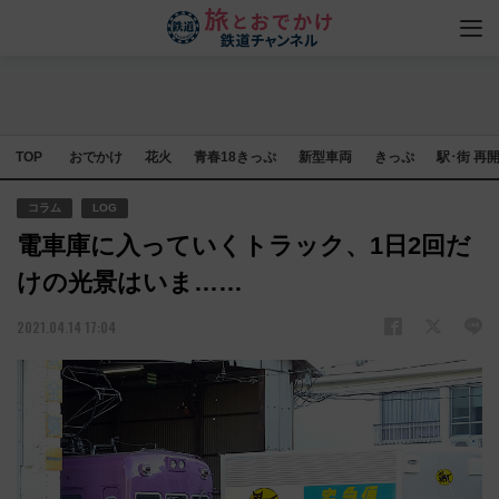
TOP
おでかけ
花火
青春18きっぷ
新型車両
きっぷ
駅･街 再
コラム
LOG
電車庫に入っていくトラック、1日2回だ
けの光景はいま……
2021.04.14 17:04