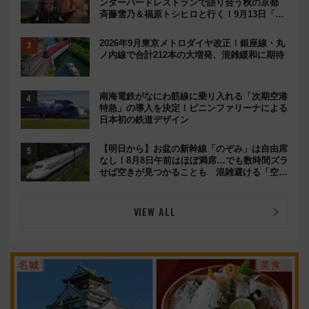
ンダーバードレストランで語り合う秋の京都
斉藤雪乃＆福原トシヒロと行く！9月13日「京
都の鉄道満喫ツアー」開催
2026年9月東京メトロダイヤ改正！銀座線・丸
ノ内線で合計212本の大増発、混雑緩和に期待
南海電鉄がなにわ筋線に乗り入れる「次期空港
特急」の導入を決定！ピニンファリーナによる
日本初の鉄道デザイン
【明日から】お盆の新幹線「のぞみ」は自由席
なし！8月8日午前はほぼ満席…でも数時間ズラ
せば空きが見つかることも 混雑避ける「空
席」探しのコツ
VIEW ALL