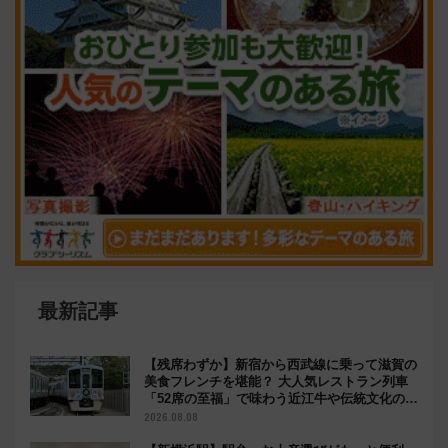
最新記事
【残席わずか】新宿から西武線に乗って滋賀の
美食フレンチを堪能？ 大人気レストラン列車
「52席の至福」で味わう近江牛や伝統文化の特
別コラボ
2026.08.08