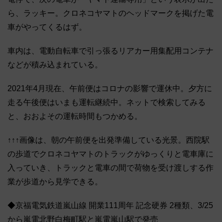
ら、ラッキー。クロネコヤマトのヘッドマークを掲げた電
車がやってくるはず。
車内は、電動自転車で引っ張るリアカー用集配用コンテナ
などが積み込まれている。
2021年4月現在、午前便はコロナの影響で運休中。夕方に
走る午後便はいまも運転継続中。ネットで検索してみる
と、おおよその運転時間もつかめる。
↑↑↑画像は、朝の午前便を出発準備している光景。西院駅
の歩道でクロネコヤマトのトラックがゆっくりと電車庫に
入っていき、トラックと電車の間で荷物を受け渡しする作
業が歩道から見学できる。
◆京福電気鉄道嵐山線 開業111周年 記念硬券 2種類、3/25
から嵐電北野白梅町駅と嵐電嵐山駅で発売