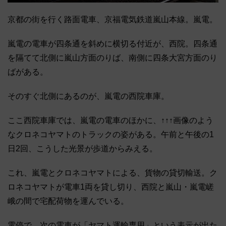
京都の街を行く路面電車、京福電気鉄道嵐山本線。嵐電。
嵐電の電車が四条通を斜めに横切る付近が、西院。四条通
を隔てて北側に嵐山方面のりば、南側に四条大宮方面のり
ばがある。
そのすぐ北側にあるのが、嵐電の西院車庫。
ここ西院車庫では、嵐電の電車のほかに、↑↑↑画像のよう
なクロネコヤマトのトラックの姿がある。午前と午後の1
日2回、こうした光景が歩道からみえる。
これ、嵐電とクロネコヤマトによる、貨物の貸切輸送。ク
ロネコヤマトが電車1両を貸し切り、西院と嵐山・嵐電嵯
峨の間で宅配荷物を運んでいる。
電停で、次の電車が「ヤマト運輸専用」という表示が出た