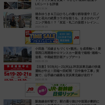
L/Cシートを評価
2025.10.24
徳永ゆうき＆三山ひろしの撮り鉄珍道中！江ノ
電と花火の絶景コラボを狙うも、まさかのハプ
ニング発生！？「友近・礼二の妄想トレイン」
2025.08.25
8/26放送内容は？
小田急「沿線まちづくり×観光」を成長軸へ！新
宿西口再開発やロマンスカー新造で箱根･湘南へ
送客、中期経営計画アップデート
2026.05.26
【注意】5/19(火)～21(木)はJR京浜東北線の快速
運転が中止！田端〜田町間「日中集中工事」実
施で、山手線の線路を京浜東北線が走行？
2026.05.16
阪急線全87駅で、駅の通り抜けや送迎が劇的に