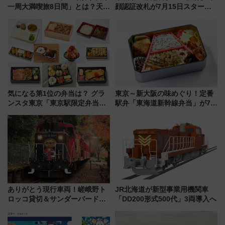
一周大満喫旅8日間」とは？天橋
顔認証改札が7月15日スター
立・小樽・日光東照宮など全国
ト、手ぶらで乗車から買い物ま
の絶景＆限定グルメを網羅！煩
でシームレスに
雑な手続きも不要でお手軽に楽
しめるプランが登場
気になる第1位の弁当は？ グラ
東京～新大阪の味めぐり！定番
ンスタ東京「東京駅限定弁当
駅弁「東海道新幹線弁当」が7月
2026 売上ランキング」
21日にリニューアル発売
ありがとう現行車両！嵯峨野ト
JR北海道が新型事業用機関車
ロッコ貸切＆サンダーバードレ
「DD200形式500代」3両導入へ
ストランで語り合う秋の京都
斉藤雪乃＆福原トシヒロと行