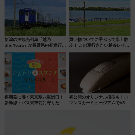
新潟の酒観光列車「越乃
買い物ついでに手ぶらで水上散
Shu*Kura」が長野県内初運行！
歩！ この夏行きたい越谷レイク
地酒と食を味わう信州プレDC特
タウンの新たな水辺の憩いエリ
別企画
ア「LAKESIDE PARK」（埼玉
県越谷市）
再開発に沸く東京駅八重洲口！
初公開のオリジナル模型も！ロ
新幹線・バス乗車前に寄りたい
マンスカーミュージアムでVSE
「ヤエチカ」2026年夏の「ひん
の設計秘話に迫る企画展が7月
やり＆スタミナグルメ」6選【新
15日スタート
店舗も！】