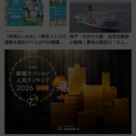
く！9月13日「京都の鉄道満喫
ツアー」開催
『映画ちいかわ』×東京メトロの
神戸・大分や大阪・志布志航路
謎解き脱出ゲームが7/24開幕！
が破格！夏休み限定の「さんふ
オリジナル24時間券の買い方と
らわあスペシャルセール」スタ
遊び方を解説！（7/10発売開
ート 夕朝食ビュッフェ付きで
始）
快適な船旅はいかが？