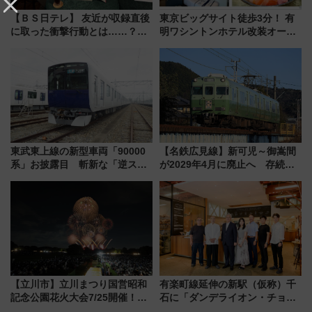
【ＢＳ日テレ】 友近が収録直後
東京ビッグサイト徒歩3分！ 有
に取った衝撃行動とは……？
明ワシントンホテル改装オープ
『友近・礼二の妄想トレイン』
ン直前「ゆりかもめ運転台付き
で極上の夏祭り鉄道旅を放送
客室」や海鮮丼が人気の朝食ビ
ュッフェを現地レポ
東武東上線の新型車両「90000
【名鉄広見線】新可児～御嵩間
系」お披露目 斬新な「逆スラ
が2029年4月に廃止へ 存続協
ント式」の先頭形状と明るく開
議終了で100年の歴史に幕
放的な車内空間に注目、デビュ
ーは9月
【立川市】立川まつり国営昭和
有楽町線延伸の新駅（仮称）千
記念公園花火大会7/25開催！
石に「ダンデライオン・チョコ
5000発の花火が夜を彩る 今年は
レート」が出店！ 東京メトロが