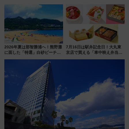
ディがVaundy「かげろう」×向
ーションや週末移住に最適な自
谷実アレンジの特別仕様へ、8月
治体は？ 2026年は対象のエリア
5日始発から
が拡大！
2026年夏は那智勝浦へ！熊野灘
7月16日は駅弁記念日！大丸東
に面した「特選」白砂ビーチは
京店で買える「車中映え弁当」
必見 「第17回那智勝浦町花火大
フェア【2026年夏】
会」は8月11日開催！