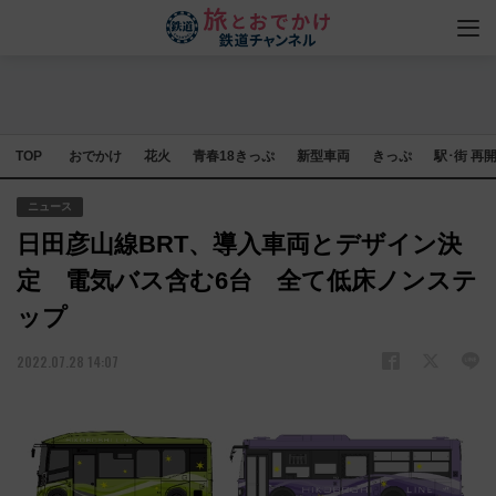
TOP
おでかけ
花火
青春18きっぷ
新型車両
きっぷ
駅･街 再
ニュース
日田彦山線BRT、導入車両とデザイン決
定 電気バス含む6台 全て低床ノンステ
ップ
2022.07.28 14:07