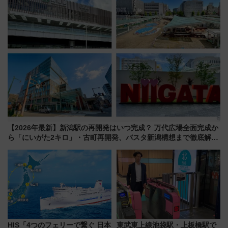
【2026年最新】新潟駅の再開発はいつ完成？ 万代広場全面完成か
ら「にいがた2キロ」・古町再開発、バスタ新潟構想まで徹底解
説！
HIS「4つのフェリーで繋ぐ 日本
東武東上線池袋駅・上板橋駅で