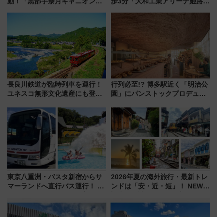
動！「黒部宇奈月キャニオンル
歩3分「大和工業アリーナ姫路」
ート」と旅の拠点「欅平ラウン
10月開業！Novelbright公演 や
ジ」がオープン
大相撲巡業など 豪華イベントと
アクセス
長良川鉄道が臨時列車を運行！
行列必至!? 博多駅近く「明治公
ユネスコ無形文化遺産にも登録
園」にパンストックプロデュー
された「郡上おどり」楽しむ人
スの新業態『Land Bageri』8/7
に 乗車には予約が必要
オープン 秋からはビストロ営業
も！
東京八重洲・バスタ新宿からサ
2026年夏の海外旅行・最新トレ
マーランドへ直行バス運行！ お
ンドは「安・近・短」！ NEWT
トクな1Dayパスで夏のプールと
調査から読み解く、最新の人気
推し活を楽しもう！（2026年
渡航先TOP5とは？ 円安時代の
8/1～31）
旅行術