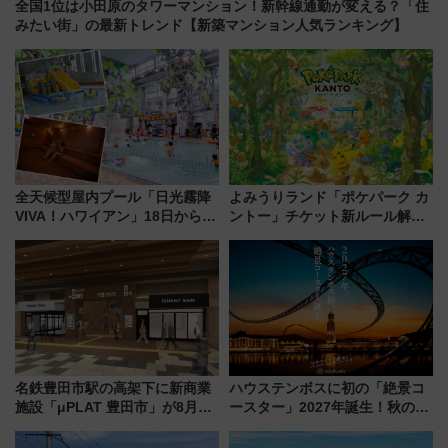
全国1位は小田原のタワーマンション！新幹線通勤が変える？「住
みたい街」の最新トレンド【新築マンション人気ランキング】
全天候型屋内プール「日光霧降
よみうりランド「ポケパーク カ
VIVA！ハワイアン」18日から営
ントー」チケット新ルール解
業開始 小さなお子様連れのフ
説！購入制限の緩和と入場時の
ァミリーから大人まで幅広い世
本人確認が11月スタート
代が一日中楽しる夏のリゾート
を楽しんで
名鉄豊田市駅の高架下に新商業
ハウステンボスに初の「絶景コ
施設「μPLAT 豊田市」が8月26
ースター」2027年誕生！秋の
日開業！全8店舗が出店し街の新
「すんごいハロウィン」見どこ
たな玄関口へ
ろも一挙紹介