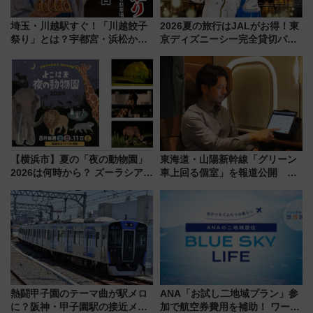
埼玉・川越駅すぐ！「川越餃子
2026夏の旅行はJALがお得！東
祭り」とは？宇都宮・浜松から
京ディズニーシー完全貸切パー
ご当地和牛まで全国の人気餃子
ティー招待券が当たるキャンペ
を食べ比べ【7月25日・26日開
ーン始まる 条件は「夏の国内
催】
線に2回搭乗」
【横浜市】夏の「夜の動物園」
東海道・山陽新幹線「グリーン
2026は何時から？ ズーラシア・
車上回る個室」を報道公開 プ
野毛山・金沢の電車アクセスや
ライベート感備えた上質な空間
見どころ、限定イベントを徹底
解説！
熱闘甲子園のテーマ曲が駅メロ
ANA「お試し二地域プラン」参
に？阪神・甲子園駅の接近メロ
加で航空券費用を補助！ ワーケ