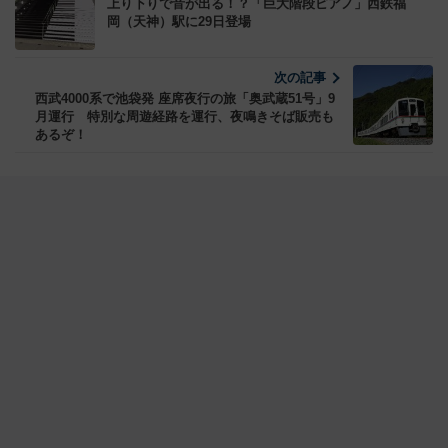
上り下りで音が出る！？「巨大階段ピアノ」西鉄福
岡（天神）駅に29日登場
次の記事
西武4000系で池袋発 座席夜行の旅「奥武蔵51号」9
月運行 特別な周遊経路を運行、夜鳴きそば販売も
あるぞ！