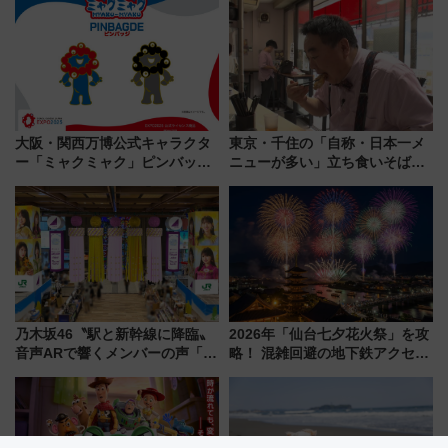
法は？
大阪・関西万博公式キャラクタ
東京・千住の「自称・日本一メ
ー「ミャクミャク」ピンバッジ
ニューが多い」立ち食いそば屋
新登場！関西の駅構内などで7月
とは？ ＢＳ日テレ『ドランク塚
中旬発売
地のふらっと立ち食いそば』
7/27夜10時～放送
乃木坂46〝駅と新幹線に降臨〟
2026年「仙台七夕花火祭」を攻
音声ARで響くメンバーの声「真
略！ 混雑回避の地下鉄アクセス
夏の全国ツアー2026」
からまだ買える有料席情報、花
火前に楽しむ仙台観光ルートま
で解説！