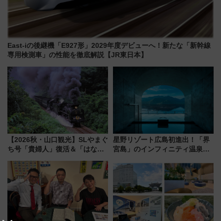
East-iの後継機「E927形」2029年度デビューへ！新たな「新幹線
専用検測車」の性能を徹底解説【JR東日本】
【2026秋・山口観光】SLやまぐ
星野リゾート広島初進出！「界
ち号「貴婦人」復活＆「はなあ
宮島」のインフィニティ温泉と
かり」初走行区間も！山口DCの
古式サウナ「石風呂」を大解剖
注目観光列車まとめ きっぷの取
宿泊料金・アクセスは？（2026
り方は？
年7月23日開業）