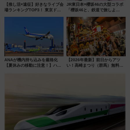
【推し活×遠征】好きなライブ会
JR東日本×櫻坂46の大型コラボ
場ランキングTOP3！ 東京ドー
「櫻坂46と、鉄道で旅しよ
ムや大阪城ホールが選ばれる理
う。」が7月20日より始動！新
由と交通アクセス術、ライブ会
潟・長野・庄内へ
場に何を求める？
ANAが機内持ち込みを厳格化
【2026年最新】前日からアツ
【夏休みの移動に注意！】ハン
い！高崎まつり（群馬）無料観
ドバッグやPCケースも対象の
覧エリアから初開催100人みこ
「身の回り品」新サイズ制限
しまで
(40×30×20cm)おさらい