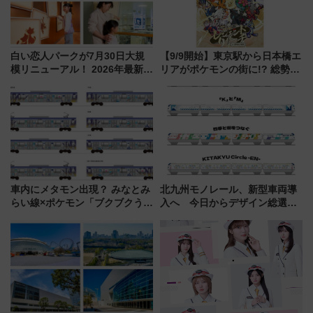
白い恋人パークが7月30日大規
【9/9開始】東京駅から日本橋エ
模リニューアル！ 2026年最新の
リアがポケモンの街に!? 総勢
新エリア・工場見学の見どころ
100匹以上が出現「レジェンド
と料金・アクセスを徹底解説
リサーチ」本格謎解き・グッズ
（札幌市）
情報まとめ
車内にメタモン出現？ みなとみ
北九州モノレール、新型車両導
らい線×ポケモン「ブクブクうみ
入へ 今日からデザイン総選挙
ぞこの街」ラッピング電車が運
始まる
行開始に！ この夏は直通列車で
横浜へ！