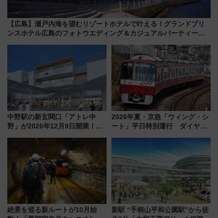
【広島】瀬戸内海を望むリゾートホテルで叶える！グランドプリ
ンスホテル広島のフォトウエディング＆カジュアルパーティープ
ラン
中野駅の新玄関口「アトレ中
2026年夏・京急「ウィング・シ
野」が2026年12月9日開業！新
ート」平日特別運行 ダイヤ・
改札直結で屋上BBQも楽しめる
乗車方法を解説！2階建てバスや
注目スポット
三浦海岸を堪能できるお出かけ
プランもご紹介
絶景を巡る新ルートが10月始
新駅 “手柄山平和公園駅”から徒