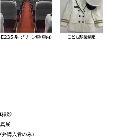
真撮影
写真展
駅弁購入者のみ）