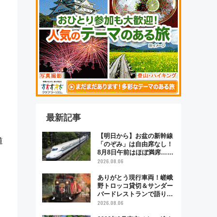
最新記事
【明日から】お盆の新幹線
道
「のぞみ」は自由席なし！
8月8日午前はほぼ満席…で
も数時間ズラせば空きが見
2026.08.06
つかることも 混雑避ける
「空席」探しのコツ
ありがとう現行車両！嵯峨
野トロッコ貸切＆サンダー
バードレストランで語り合
う秋の京都 斉藤雪乃＆福
2026.08.06
原トシヒロと行く！9月13