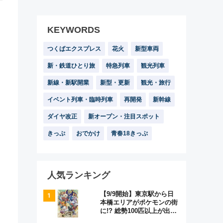
KEYWORDS
つくばエクスプレス
花火
新型車両
新・鉄道ひとり旅
特急列車
観光列車
新線・新駅開業
新型・更新
観光・旅行
イベント列車・臨時列車
再開発
新幹線
ダイヤ改正
新オープン・注目スポット
きっぷ
おでかけ
青春18きっぷ
人気ランキング
【9/9開始】東京駅から日
本橋エリアがポケモンの街
に!? 総勢100匹以上が出現
「レジェンドリサーチ」本