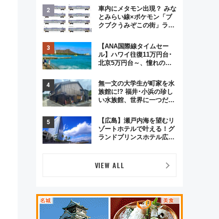
格謎解き・グッズ情報まと
車内にメタモン出現？ みな
め
とみらい線×ポケモン「ブ
クブクうみぞこの街」ラッ
ピング電車が運行開始に！
この夏は直通列車で横浜
【ANA国際線タイムセー
へ！
ル】ハワイ往復11万円台･
北京5万円台～、憧れのビ
ジネスクラスも！来春の
GW旅行まで狙える激アツ
無一文の大学生が町家を水
路線まとめ（8/10まで）
族館に!? 福井･小浜の珍し
い水族館、世界に一つだけ
の塗り箸制作体験、鯖街道
の御食国など 小浜観光レポ
【広島】瀬戸内海を望むリ
第2弾
ゾートホテルで叶える！グ
ランドプリンスホテル広島
のフォトウエディング＆カ
ジュアルパーティープラン
VIEW ALL