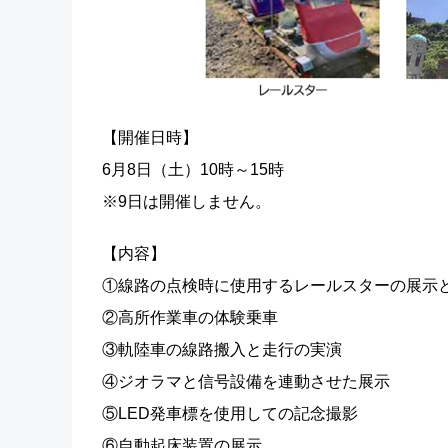
【開催日時】
6月8日（土）10時～15時
※9日は開催しません。
【内容】
①線路の点検時に使用するレールスターの展示
②高所作業車の体験乗車
③軌陸車の線路搬入と走行の実演
④ジオラマと信号設備を連動させた展示
⑤LED発車標を使用しての記念撮影
⑥自動起床装置の展示