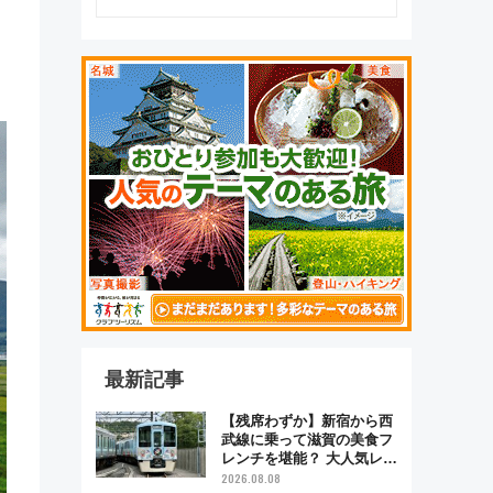
最新記事
【残席わずか】新宿から西
武線に乗って滋賀の美食フ
レンチを堪能？ 大人気レス
トラン列車「52席の至福」
2026.08.08