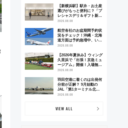
で味わう近江牛や伝統文化
の特別コラボ
【新横浜駅】駅弁・お土産
選びがもっと便利に？「プ
レシャスデリ＆ギフト新横
浜」がオープン 場所や営
2026.08.08
業時間・限定弁当を紹介
航空各社のお盆期間予約状
況をチェック！沖縄・北海
道方面は予約急増中、いま
から狙うべき日は？
2026.08.08
館
【2026年夏休み】ウィング
久里浜で「出張！京急ミュ
ージアム」開催！入場無料
でスタンプラリーや子ども
2026.08.08
制服撮影も
羽田空港に着くのは出発何
分前が正解？ 9月始動の
JAL「第1ターミナル北側
サテライト」は徒歩1キロ
2026.08.08
超え！ 知っておきたい変更
点まとめ
VIEW ALL