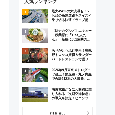
人気ランキング
最大45kmの大渋滞も！？
お盆の高速道路をスイスイ
乗り切る快適ドライブ術
【駅ナカグルメ】エキュー
ト秋葉原に「T’sたんた
ん」 新橋に551蓬莱の
DNAを継ぐ「東京豚饅」、
オムライス専門店「肉とた
ありがとう現行車両！嵯峨
まご」新グルメ続々登場！
野トロッコ貸切＆サンダー
【2026年8月】
バードレストランで語り合
う秋の京都 斉藤雪乃＆福
原トシヒロと行く！9月13
2026年9月東京メトロダイ
日「京都の鉄道満喫ツア
ヤ改正！銀座線・丸ノ内線
ー」開催
で合計212本の大増発、混
雑緩和に期待
南海電鉄がなにわ筋線に乗
り入れる「次期空港特急」
の導入を決定！ピニンファ
リーナによる日本初の鉄道
デザイン
VIEW ALL