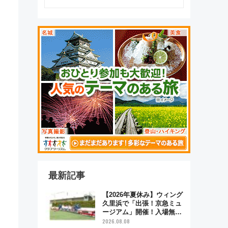
最新記事
【2026年夏休み】ウィング
久里浜で「出張！京急ミュ
ージアム」開催！入場無料
でスタンプラリーや子ども
2026.08.08