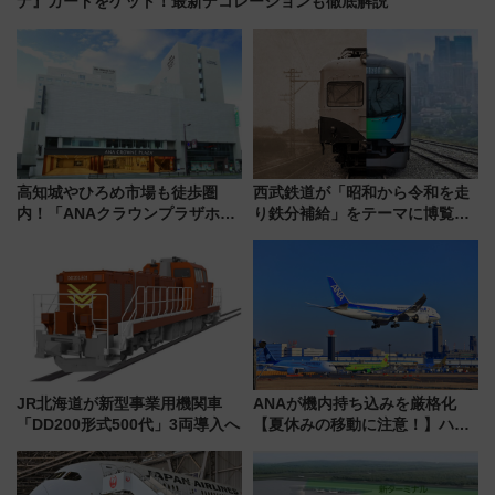
ナ』カードをゲット！最新デコレーションも徹底解説
高知城やひろめ市場も徒歩圏
西武鉄道が「昭和から令和を走
内！「ANAクラウンプラザホテ
り鉄分補給」をテーマに博覧会
ル高知」が8月開業
を実施！くすのきホールで8月
14日から 新車両「トキイロ」体
験ブースも アクセスや申込方法
を解説
JR北海道が新型事業用機関車
ANAが機内持ち込みを厳格化
「DD200形式500代」3両導入へ
【夏休みの移動に注意！】ハン
ドバッグやPCケースも対象の
「身の回り品」新サイズ制限
(40×30×20cm)おさらい