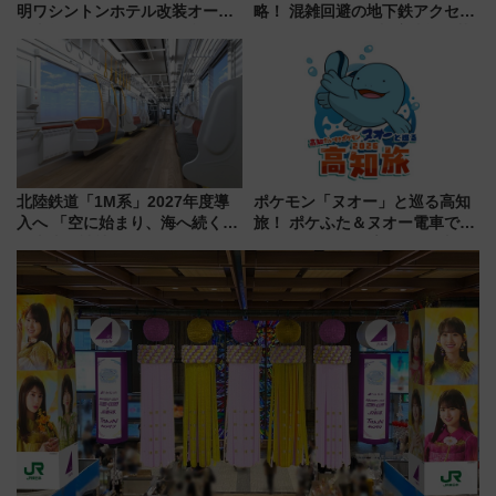
明ワシントンホテル改装オープ
略！ 混雑回避の地下鉄アクセス
ン直前「ゆりかもめ運転台付き
からまだ買える有料席情報、花
客室」や海鮮丼が人気の朝食ビ
火前に楽しむ仙台観光ルートま
ュッフェを現地レポ
で解説！
北陸鉄道「1M系」2027年度導
ポケモン「ヌオー」と巡る高知
入へ 「空に始まり、海へ続く」
旅！ ポケふた＆ヌオー電車で楽
白山比咩神社をモチーフにした
しむ鉄道スタンプラリーで土佐
神秘的なデザイン
路の絶景と絶品グルメを満喫！
（7月18日スタート）