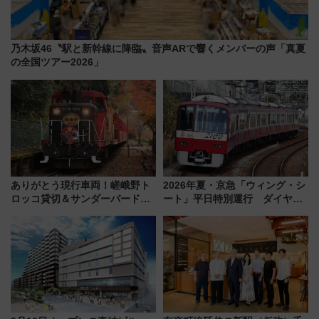
乃木坂46〝駅と新幹線に降臨〟音声ARで響くメンバーの声「真夏
の全国ツアー2026」
ありがとう現行車両！嵯峨野ト
2026年夏・京急「ウィング・シ
ロッコ貸切＆サンダーバードレ
ート」平日特別運行 ダイヤ・
ストランで語り合う秋の京都
乗車方法を解説！2階建てバスや
斉藤雪乃＆福原トシヒロと行
三浦海岸を堪能できるお出かけ
く！9月13日「京都の鉄道満喫
プランもご紹介
ツアー」開催