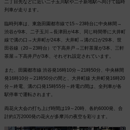
二丁目先などに近い二子玉川駅や二子新地駅へ向けて臨時
列車が走ります。
臨時列車は、東急田園都市線で15～23時台に中央林間→
渋谷が9本、二子玉川→長津田が4本、同じ時間帯に大井町
線で溝の口→大井町が24本、大井町→溝の口が29本、世
田谷線（20～23時台）で下高井戸→三軒茶屋が3本、三軒
茶屋→下高井戸が3本、それぞれ設定されています。
また、田園都市線 渋谷発16時10分～21時50分、中央林間
発16時10分～21時50分の間と、大井町線 大井町発16時20
分～終電、溝の口発15時55分～終電の間は、全列車が各
駅停車で運転されます。
両花火大会の打ち上げ時間は19～20時、各約6000発、合
計約1万2000発の花火が多摩川の夜空を彩ります。