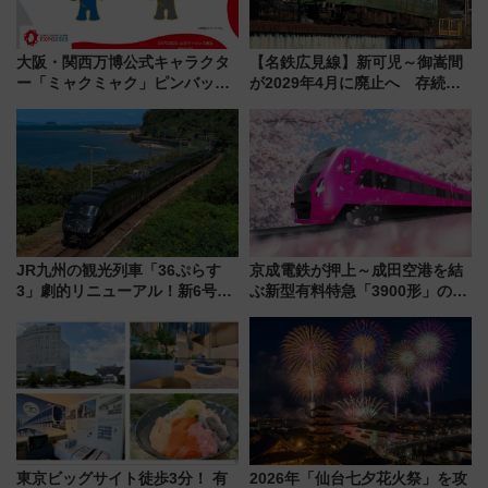
大阪・関西万博公式キャラクタ
【名鉄広見線】新可児～御嵩間
ー「ミャクミャク」ピンバッジ
が2029年4月に廃止へ 存続協
新登場！関西の駅構内などで7月
議終了で100年の歴史に幕
中旬発売
JR九州の観光列車「36ぷらす
京成電鉄が押上～成田空港を結
3」劇的リニューアル！新6号車
ぶ新型有料特急「3900形」のコ
“1〜2名用グリーン個室”と曜日
ンセプト・デザイン公開 愛称
別 “プレミアムランチ”導入･ル
募集も実施
ートや価格など解説
東京ビッグサイト徒歩3分！ 有
2026年「仙台七夕花火祭」を攻