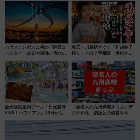
島とは異なる魅力を持つ今夏の
品グルメ登場で駅前の過ごし方
注目スポット
はどう変わる？
ハウステンボスに初の「絶景コ
埼玉・川越駅すぐ！「川越餃子
ースター」2027年誕生！秋の
祭り」とは？宇都宮・浜松から
「すんごいハロウィン」見どこ
ご当地和牛まで全国の人気餃子
ろも一挙紹介
を食べ比べ【7月25日・26日開
催】
全天候型屋内プール「日光霧降
「旅名人の九州満喫きっぷ」デ
VIVA！ハワイアン」18日から営
ジタル化 紙版との価格やルー
業開始 小さなお子様連れのフ
ルの違いを解説
ァミリーから大人まで幅広い世
代が一日中楽しる夏のリゾート
を楽しんで