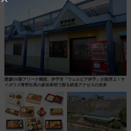
どに【JR東日本】
愛媛OV新アリーナ構想、伊予市「ウェルピア伊予」が急浮上！サ
イボウズ青野社長の参加表明で探る鉄道アクセスの未来