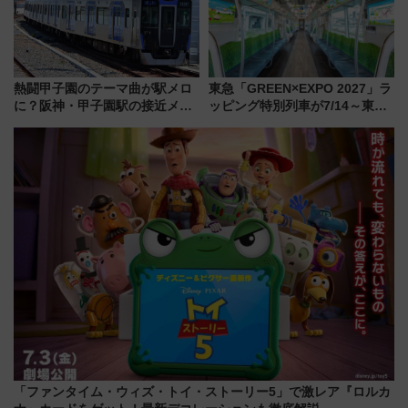
熱闘甲子園のテーマ曲が駅メロ
東急「GREEN×EXPO 2027」ラ
に？阪神・甲子園駅の接近メロ
ッピング特別列車が7/14～東
ディがVaundy「かげろう」×向
横・田園都市・目黒線でデビュ
谷実アレンジの特別仕様へ、8月
ー！ 注目の編成やデザインまと
5日始発から
め
「ファンタイム・ウィズ・トイ・ストーリー5」で激レア『ロルカ