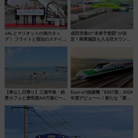
JALとマリオットの強力タッ
成田空港の”未来予想図”が決
グ！ フライトと宿泊のステイタ
定！商業施設も入る巨大ワンタ
スマッチでFLY ON ポイントや
ーミナル、京成の高架新駅整備
上級会員資格を効率よく獲得す
で新型特急が品川･羽田とを結
る方法を解説
ぶ！ JR空港駅は2面3線化！
【車なし日帰り】三浦半島・絶
East-iの後継機「E927形」2029
景カフェと透明度AA穴場ビーチ
年度デビューへ！新たな「新幹
を巡る！ おトクな電車きっぷ活
線専用検測車」の性能を徹底解
用してストレスフリー旅へ行こ
説【JR東日本】
う！