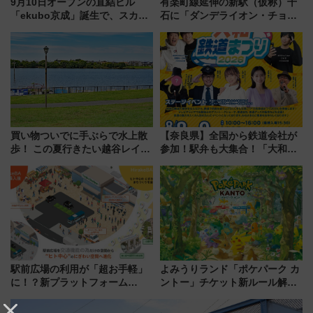
9月10日オープンの直結ビル
有楽町線延伸の新駅（仮称）千
「ekubo京成」誕生で、スカイ
石に「ダンデライオン・チョコ
ライナーも停まる巨大ハブ駅・
レート」が出店！ 東京メトロが
新鎌ヶ谷はどう変わる？ 全テナ
1億円出資で挑む新時代のまちづ
ント情報も公開！
くりとは？
買い物ついでに手ぶらで水上散
【奈良県】全国から鉄道会社が
歩！ この夏行きたい越谷レイク
参加！駅弁も大集合！「大和鉄
タウンの新たな水辺の憩いエリ
道まつり2026」が8月8日・9日
ア「LAKESIDE PARK」（埼玉
に開催決定
県越谷市）
駅前広場の利用が「超お手軽」
よみうりランド「ポケパーク カ
に！？新プラットフォーム
ントー」チケット新ルール解
「HirakeBA」8月3日始動、ス
説！購入制限の緩和と入場時の
マホで簡単申請 物販や演奏会な
本人確認が11月スタート