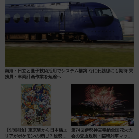
南海・日立と量子技術活用でシステム構築 なにわ筋線にも期待 乗
務員・車両計画作業を短縮へ
【9/9開始】東京駅から日本橋エ
第74回伊勢神宮奉納全国花火大
リアがポケモンの街に!? 総勢
会の交通規制・臨時列車マッ