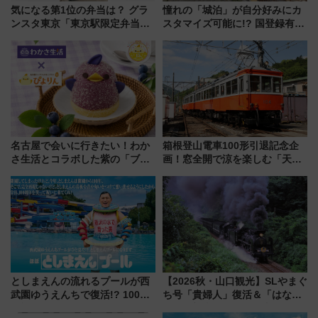
気になる第1位の弁当は？ グラ
憧れの「城泊」が自分好みにカ
ンスタ東京「東京駅限定弁当
スタマイズ可能に!? 国登録有形
2026 売上ランキング」
文化財・丸亀城「延寿閣別館」
にオーダーメイド型の宿泊プラ
ンが誕生！
名古屋で会いに行きたい！わか
箱根登山電車100形引退記念企
さ生活とコラボした紫の「ブル
画！窓全開で涼を楽しむ「天然
ーベリーぴよりん」期間限定販
クーラー体験号」と限定鉄コレ
売
発売
としまえんの流れるプールが西
【2026秋・山口観光】SLやまぐ
武園ゆうえんちで復活!? 100周
ち号「貴婦人」復活＆「はなあ
年記念企画＆「春日のうん○スラ
かり」初走行区間も！山口DCの