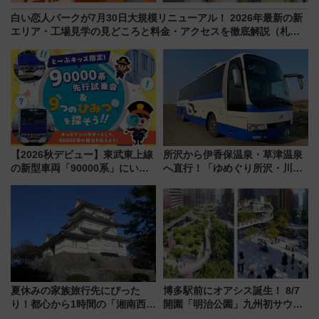
白い恋人パークが7月30日大規模リニューアル！ 2026年最新の新
エリア・工場見学の見どころと料金・アクセスを徹底解説（札幌
市）
【2026秋デビュー】東武東上線
所沢から伊香保温泉・草津温泉
の新型車両「90000系」にいち
へ直行！「ゆめぐり所沢・川越
早く乗れる！ 8/11開催の小学生
号」で群馬の温泉旅をもっと気
向け先行試乗会でキッズアンバ
軽に 運行ダイヤ・運賃を解説
サダーになろう
夏休みの家族旅行先にぴった
博多駅前にオアシス誕生！ 8/7
り！都心から1時間の「湘南西エ
開園「明治公園」九州初サウナ
リア」満喫ガイド 鎌倉・江の
TOTOPAや日本一のピザなど絶