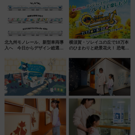
イダー」に注目 2026年夏は所
注目観光列車まとめ きっぷの取
沢へ遊びに行こう
り方は？
北九州モノレール、新型車両導
横須賀・ソレイユの丘で10万本
入へ 今日からデザイン総選挙
のひまわりと絶景花火！ 恐竜や
始まる
ドッグプールなど三浦半島の日
帰りお出かけ最新情報（2026年
7月17日～開催）