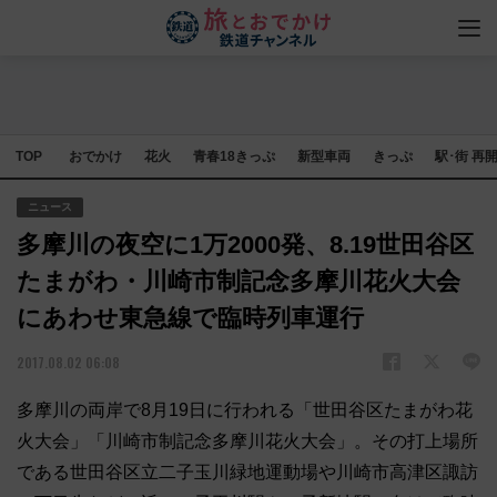
TOP
おでかけ
花火
青春18きっぷ
新型車両
きっぷ
駅･街 再
ニュース
多摩川の夜空に1万2000発、8.19世田谷区
たまがわ・川崎市制記念多摩川花火大会
にあわせ東急線で臨時列車運行
2017.08.02 06:08
多摩川の両岸で8月19日に行われる「世田谷区たまがわ花
火大会」「川崎市制記念多摩川花火大会」。その打上場所
である世田谷区立二子玉川緑地運動場や川崎市高津区諏訪