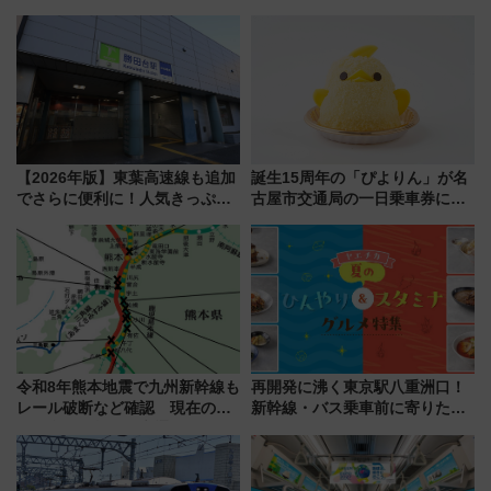
100匹以上が出現「レジェンド
プ！JR東海・近鉄で快適にアク
リサーチ」本格謎解き・グッズ
セス
情報まとめ
【2026年版】東葉高速線も追加
誕生15周年の「ぴよりん」が名
でさらに便利に！人気きっぷ
古屋市交通局の一日乗車券に！
「サンキューちばフリーパス」
東山線では貸切電車も登場【限
今年も発売 秋・早春に千葉県を
定1万5000枚】
巡るなら使い勝手・コスパ抜群
令和8年熊本地震で九州新幹線も
再開発に沸く東京駅八重洲口！
レール破断など確認 現在の運
新幹線・バス乗車前に寄りたい
転見合わせ状況と交通網への影
「ヤエチカ」2026年夏の「ひん
響
やり＆スタミナグルメ」6選【新
店舗も！】