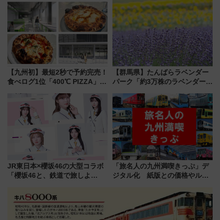
ススメ
品グルメ登場で駅前の過ごし方
はどう変わる？
【九州初】最短2秒で予約完売！
【群馬県】たんばらラベンダー
食べログ1位「400℃ PIZZA」が
パーク「約3万株のラベンダー」
博多駅すぐの明治公園に8/7オー
が見頃！新幹線＆無料送迎バス
プン。もつ鍋風など限定メニュ
で都心から約1時間半で夏の絶景
ーも
を！
JR東日本×櫻坂46の大型コラボ
「旅名人の九州満喫きっぷ」デ
「櫻坂46と、鉄道で旅しよ
ジタル化 紙版との価格やルー
う。」が7月20日より始動！新
ルの違いを解説
潟・長野・庄内へ