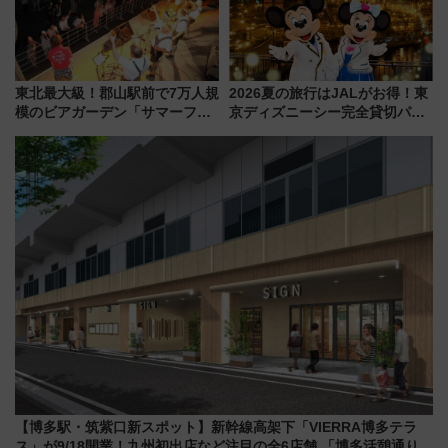
東北最大級！郡山駅前で7万人規
2026夏の旅行はJALがお得！東
模のビアガーデン「サマーフェ
京ディズニーシー完全貸切パー
スタ IN KORIYAMA 2026」
ティー招待券が当たるキャンペ
7/24-26開催！ 有料席はJRE
ーン始まる 条件は「夏の国内
MALLで予約可能
線に2回搭乗」
【博多駅・筑紫口新スポット】新幹線高架下「VIERRA博多テラ
ス」が9/18開業！九州初出店など注目の全6店舗 「博多活憩通り」