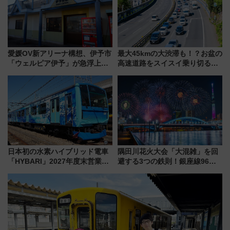
愛媛OV新アリーナ構想、伊予市
最大45kmの大渋滞も！？お盆の
「ウェルピア伊予」が急浮上！
高速道路をスイスイ乗り切る快
サイボウズ青野社長の参加表明
適ドライブ術
で探る鉄道アクセスの未来
日本初の水素ハイブリッド電車
隅田川花火大会「大混雑」を回
「HYBARI」2027年度末営業運
避する3つの鉄則！銀座線96本
転へ 鉄道・発電・まちづくり
増発･浅草線臨時ダイヤ･スカイ
で水素利活用が加速
ツリー駅の規制まとめ 7/25開催
（2026年）