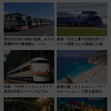
ご当地和牛まで全国の人気餃子
前はほぼ満席…でも数時間ズラ
を食べ比べ【7月25日・26日開
せば空きが見つかることも 混
催】
雑避ける「空席」探しのコツ
宿泊予定者の9割が悲鳴…ホテル
南海・日立と量子技術活用でシ
高騰時代の最適解は「バス
ステム構築 なにわ筋線にも期待
泊」!? WILLER最新調査で判明
乗務員・車両計画作業を短縮へ
した、推し活遠征や観光時のリ
アルな懐事情
浅草→下今市ノンストップ！？
猛暑の夏こそトルコへ！「クー
東武100系スペーシアがブルー
ルケーション」で巡る黒海沿岸
リボン賞35周年記念で「デビュ
やエーゲ海の避暑リゾート 関
ー当時の停車駅」を再現 運転
連検索数が前年比237％増、ナ
時刻や特急券の買い方を紹介
ショジオも認める『2026年に訪
れるべき世界の旅先』