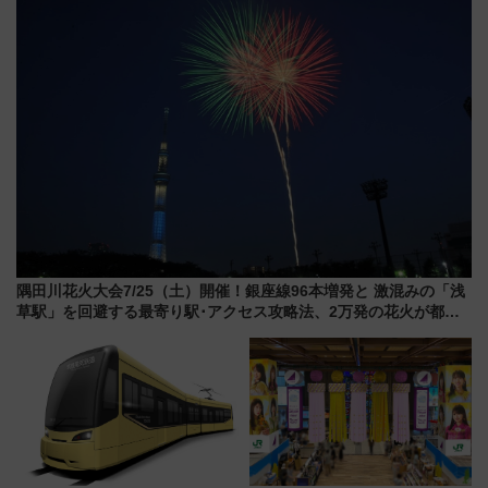
巡るなら使い勝手・コスパ抜群
隅田川花火大会7/25（土）開催！銀座線96本増発と 激混みの「浅
草駅」を回避する最寄り駅･アクセス攻略法、2万発の花火が都心
の夜に！