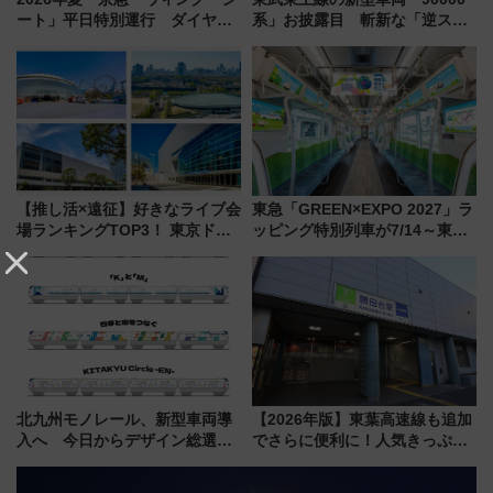
ート」平日特別運行 ダイヤ・
系」お披露目 斬新な「逆スラ
乗車方法を解説！2階建てバスや
ント式」の先頭形状と明るく開
三浦海岸を堪能できるお出かけ
放的な車内空間に注目、デビュ
プランもご紹介
ーは9月
【推し活×遠征】好きなライブ会
東急「GREEN×EXPO 2027」ラ
場ランキングTOP3！ 東京ドー
ッピング特別列車が7/14～東
ムや大阪城ホールが選ばれる理
横・田園都市・目黒線でデビュ
由と交通アクセス術、ライブ会
ー！ 注目の編成やデザインまと
場に何を求める？
め
北九州モノレール、新型車両導
【2026年版】東葉高速線も追加
入へ 今日からデザイン総選挙
でさらに便利に！人気きっぷ
始まる
「サンキューちばフリーパス」
今年も発売 秋・早春に千葉県を