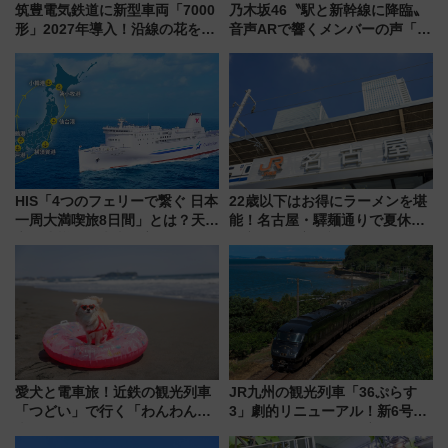
筑豊電気鉄道に新型車両「7000
乃木坂46〝駅と新幹線に降臨〟
形」2027年導入！沿線の花をイ
音声ARで響くメンバーの声「真
メージしたイエローを採用 車
夏の全国ツアー2026」
内は落ち着いたゆとりある空間
に
HIS「4つのフェリーで繋ぐ 日本
22歳以下はお得にラーメンを堪
一周大満喫旅8日間」とは？天橋
能！名古屋・驛麺通りで夏休み
立・小樽・日光東照宮など全国
限定「U22応援割り」が7月21日
の絶景＆限定グルメを網羅！煩
よりスタート
雑な手続きも不要でお手軽に楽
しめるプランが登場
愛犬と電車旅！近鉄の観光列車
JR九州の観光列車「36ぷらす
「つどい」で行く「わんわん列
3」劇的リニューアル！新6号車
車」第5弾！海辺のBBQも楽し
“1〜2名用グリーン個室”と曜日