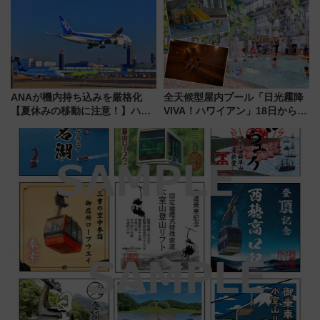
める日帰りツアー
別 “プレミアムランチ”導入･ル
ートや価格など解説
ANAが機内持ち込みを厳格化
全天候型屋内プール「日光霧降
【夏休みの移動に注意！】ハン
VIVA！ハワイアン」18日から営
ドバッグやPCケースも対象の
業開始 小さなお子様連れのフ
「身の回り品」新サイズ制限
ァミリーから大人まで幅広い世
(40×30×20cm)おさらい
代が一日中楽しる夏のリゾート
を楽しんで