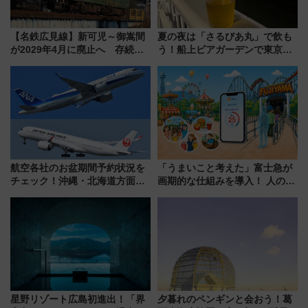
【名鉄広見線】新可児～御嵩間
夏の夜は「さるびあ丸」で飲も
が2029年4月に廃止へ 存続協
う！船上ビアガーデンで東京湾
議終了で100年の歴史に幕
の夜景を眺めながら軽く一
杯……工場直送生ビールや島グ
ルメが美味い
航空各社のお盆期間予約状況を
「うまいこと考えた」富士急が
チェック！沖縄・北海道方面は
画期的な仕組みを導入！ 人のか
予約急増中、いまから狙うべき
わりにスマホが並ぶ「分身く
日は？
ん」始動
星野リゾート広島初進出！「界
夕暮れのペンギンと会おう！葛