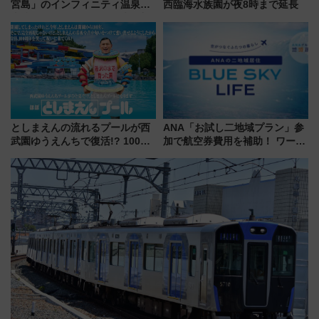
宮島」のインフィニティ温泉と
西臨海水族園が夜8時まで延長
古式サウナ「石風呂」を大解剖
宿泊料金・アクセスは？（2026
年7月23日開業）
としまえんの流れるプールが西
ANA「お試し二地域プラン」参
武園ゆうえんちで復活!? 100周
加で航空券費用を補助！ ワーケ
年記念企画＆「春日のうん○スラ
ーションや週末移住に最適な自
イダー」に注目 2026年夏は所
治体は？ 2026年は対象のエリア
沢へ遊びに行こう
が拡大！