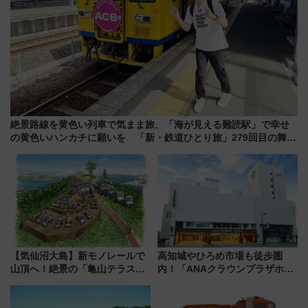
絶景路線を黄色い列車で気まま旅、「海が見える難読駅」で幸せ
の黄色いハンカチに願いを 「新・鉄道ひとり旅」279回目の舞台
は「島原鉄道」
【気仙沼大島】新モノレールで
高知城やひろめ市場も徒歩圏
山頂へ！絶景の「亀山テラス
内！「ANAクラウンプラザホテ
360°」が7月19日オープン、休
ル高知」が8月開業
暇村のお得な日帰りプランも登