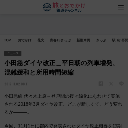
TOP
おでかけ
花火
青春18きっぷ
新型車両
きっぷ
駅･街 再
ニュース
小田急ダイヤ改正＿平日朝の列車増発、
混雑緩和と所用時間短縮
2017.11.02 08:11
小田急線 代々木上原～登戸間の複々線化にあわせて実施
される2018年3月ダイヤ改正。どこが新しくて、どう変わ
るか―――。
今回、11月1日に都内で発表されたダイヤ改正概要を短期