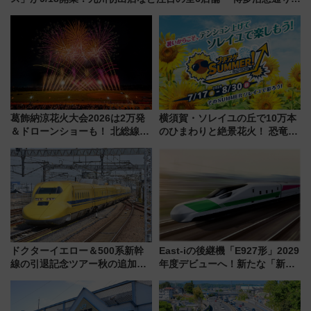
も一新
葛飾納涼花火大会2026は2万発
横須賀・ソレイユの丘で10万本
＆ドローンショーも！ 北総線を
のひまわりと絶景花火！ 恐竜や
使った穴場アクセスや臨時列
ドッグプールなど三浦半島の日
車、観覧スポット情報と周辺観
帰りお出かけ最新情報（2026年
光まとめ（7/28開催）
7月17日～開催）
ドクターイエロー＆500系新幹
East-iの後継機「E927形」2029
線の引退記念ツアー秋の追加企
年度デビューへ！新たな「新幹
画が決定！乗車体験やグッズ・
線専用検測車」の性能を徹底解
ホテル情報まとめ
説【JR東日本】