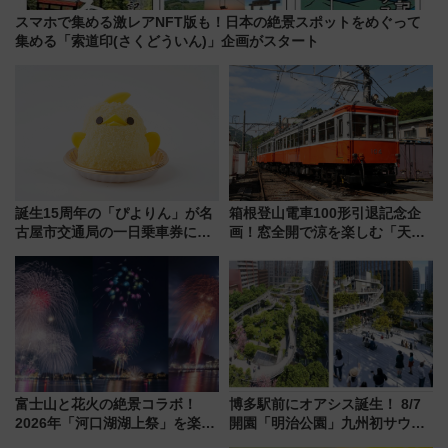
スマホで集める激レアNFT版も！日本の絶景スポットをめぐって
集める「索道印(さくどういん)」企画がスタート
誕生15周年の「ぴよりん」が名
箱根登山電車100形引退記念企
古屋市交通局の一日乗車券に！
画！窓全開で涼を楽しむ「天然
東山線では貸切電車も登場【限
クーラー体験号」と限定鉄コレ
定1万5000枚】
発売
富士山と花火の絶景コラボ！
博多駅前にオアシス誕生！ 8/7
2026年「河口湖湖上祭」を楽し
開園「明治公園」九州初サウナ
む完全ガイド＆鉄道アクセスの
TOTOPAや日本一のピザなど絶