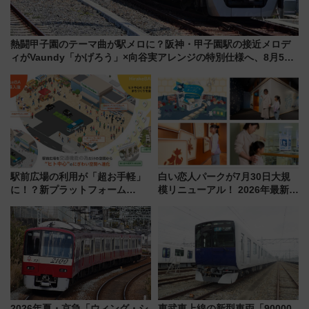
熱闘甲子園のテーマ曲が駅メロに？阪神・甲子園駅の接近メロデ
ィがVaundy「かげろう」×向谷実アレンジの特別仕様へ、8月5日
始発から
駅前広場の利用が「超お手軽」
白い恋人パークが7月30日大規
に！？新プラットフォーム
模リニューアル！ 2026年最新の
「HirakeBA」8月3日始動、ス
新エリア・工場見学の見どころ
マホで簡単申請 物販や演奏会な
と料金・アクセスを徹底解説
どに【JR東日本】
（札幌市）
2026年夏・京急「ウィング・シ
東武東上線の新型車両「90000