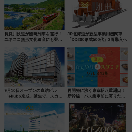
場
長良川鉄道が臨時列車を運行！
JR北海道が新型事業用機関車
ユネスコ無形文化遺産にも登録
「DD200形式500代」3両導入へ
された「郡上おどり」楽しむ人
に 乗車には予約が必要
9月10日オープンの直結ビル
再開発に沸く東京駅八重洲口！
「ekubo京成」誕生で、スカイ
新幹線・バス乗車前に寄りたい
ライナーも停まる巨大ハブ駅・
「ヤエチカ」2026年夏の「ひん
新鎌ヶ谷はどう変わる？ 全テナ
やり＆スタミナグルメ」6選【新
ント情報も公開！
店舗も！】