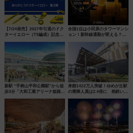
【7/24発売】2027年引退のドク
全国1位は小田原のタワーマンシ
ターイエロー（T5編成）記念グ
ョン！新幹線通勤が変える？
ッズ7種が登場！ 新幹線車内放
「住みたい街」の最新トレンド
送の目覚まし時計など通販・販
【新築マンション人気ランキン
売店舗まとめ
グ】
新駅 “手柄山平和公園駅”から徒
来館1422万人突破！ゆめが丘駅
歩3分「大和工業アリーナ姫路」
の乗降人員は2.4倍に 相鉄いず
10月開業！Novelbright公演 や
み野線「ゆめが丘ソラトス」2周
大相撲巡業など 豪華イベントと
年祭にそうにゃん＆DB.スター
アクセス
マンが登場