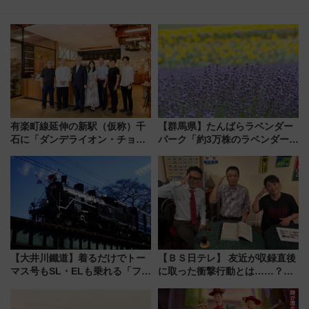
有楽町線延伸の新駅（仮称）千
【群馬県】たんばらラベンダー
石に「ダンデライオン・チョコ
パーク「約3万株のラベンダー」
レート」が出店！ 東京メトロが
が見頃！新幹線＆無料送迎バス
1億円出資で挑む新時代のまちづ
で都心から約1時間半で夏の絶景
くりとは？
を！
【大井川鐵道】着るだけでトー
【ＢＳ日テレ】 友近が収録直後
マス号もSL・ELも乗れる「フリ
に取った衝撃行動とは……？
ーきっぷTシャツ」8月6日より
『友近・礼二の妄想トレイン』
受注販売
で極上の夏祭り鉄道旅を放送