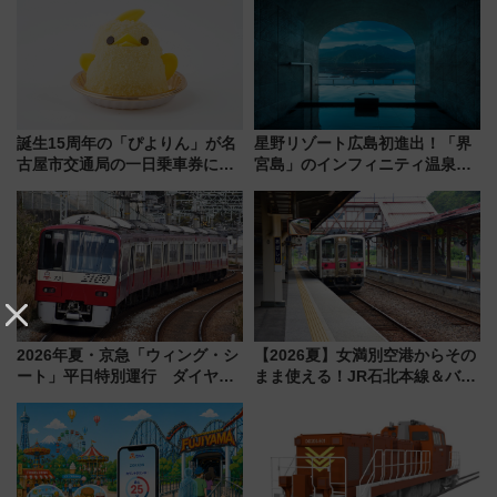
に
誕生15周年の「ぴよりん」が名
星野リゾート広島初進出！「界
古屋市交通局の一日乗車券に！
宮島」のインフィニティ温泉と
東山線では貸切電車も登場【限
古式サウナ「石風呂」を大解剖
定1万5000枚】
宿泊料金・アクセスは？（2026
年7月23日開業）
2026年夏・京急「ウィング・シ
【2026夏】女満別空港からその
ート」平日特別運行 ダイヤ・
まま使える！JR石北本線＆バス
乗車方法を解説！2階建てバスや
乗り放題「北見・網走周遊フリ
三浦海岸を堪能できるお出かけ
ーパス」でおトクに道東観光
プランもご紹介
（8/3発売）