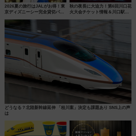
2026夏の旅行はJALがお得！東
秋の夜長に大迫力！第6回川口花
京ディズニーシー完全貸切パー
火大会チケット情報＆川口駅か
ティー招待券が当たるキャンペ
らのアクセスガイド
ーン始まる 条件は「夏の国内
線に2回搭乗」
どうなる？北陸新幹線延伸 「桂川案」決定も課題あり SNS上の声
は