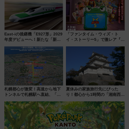
East-iの後継機「E927形」2029
「ファンタイム・ウィズ・ト
年度デビューへ！新たな「新幹
イ・ストーリー5」で激レア『ロ
線専用検測車」の性能を徹底解
ルカナ』カードをゲット！最新
説【JR東日本】
デコレーションも徹底解説
札幌都心が激変！高速から地下
夏休みの家族旅行先にぴった
トンネルで札幌駅へ直結、「創
り！都心から1時間の「湘南西エ
成川通都心アクセス道路」が7月
リア」満喫ガイド 鎌倉・江の
から本格着工、延長4.8km整備
島とは異なる魅力を持つ今夏の
事業の全貌
注目スポット