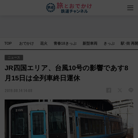
TOP
おでかけ
花火
青春18きっぷ
新型車両
きっぷ
駅･街 再
ニュース
JR四国エリア、台風10号の影響であす8
月15日は全列車終日運休
2019.08.14 14:08