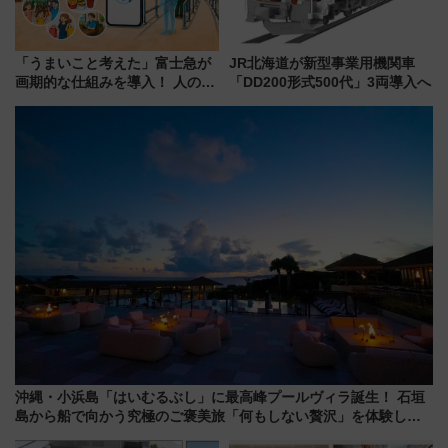
「うまいこと考えた」富士急が
JR北海道が新型事業用機関車
画期的な仕組みを導入！ 人のか
「DD200形式500代」3両導入へ
わりにスマホが並ぶ「分身く
ん」始動
沖縄・小浜島「はいむるぶし」に最高峰プールヴィラ誕生！ 石垣
島から船で向かう究極のご褒美旅「何もしない贅沢」を体験して
みない？