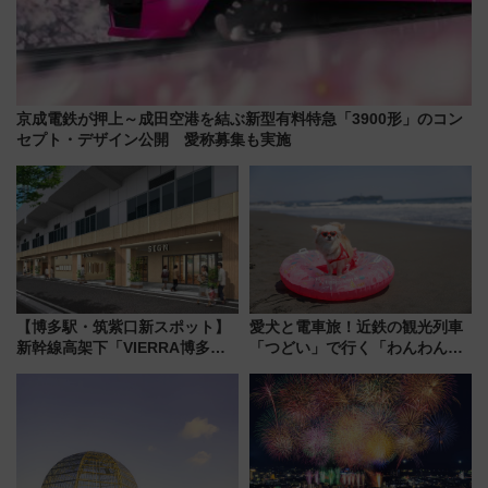
京成電鉄が押上～成田空港を結ぶ新型有料特急「3900形」のコン
セプト・デザイン公開 愛称募集も実施
【博多駅・筑紫口新スポット】
愛犬と電車旅！近鉄の観光列車
新幹線高架下「VIERRA博多テ
「つどい」で行く「わんわん列
ラス」が9/18開業！九州初出店
車」第5弾！海辺のBBQも楽し
など注目の全6店舗 「博多活憩
める日帰りツアー
通り」も一新