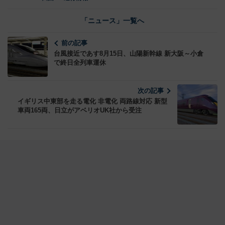
「ニュース」一覧へ
前の記事
台風接近であす8月15日、山陽新幹線 新大阪～小倉
で終日全列車運休
次の記事
イギリス中東部を走る電化 非電化 両路線対応 新型
車両165両、日立がアベリオUK社から受注