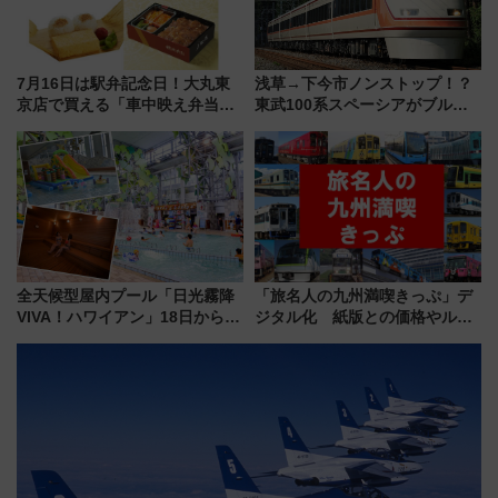
7月16日は駅弁記念日！大丸東
浅草→下今市ノンストップ！？
京店で買える「車中映え弁当」
東武100系スペーシアがブルー
フェア【2026年夏】
リボン賞35周年記念で「デビュ
ー当時の停車駅」を再現 運転
時刻や特急券の買い方を紹介
全天候型屋内プール「日光霧降
「旅名人の九州満喫きっぷ」デ
VIVA！ハワイアン」18日から営
ジタル化 紙版との価格やルー
業開始 小さなお子様連れのフ
ルの違いを解説
ァミリーから大人まで幅広い世
代が一日中楽しる夏のリゾート
を楽しんで