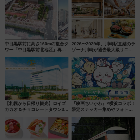
中目黒駅前に高さ160mの複合タ
2026〜2029年、川崎駅直結のラ
ワー「中目黒駅前北地区」再開
ゾーナ川崎が過去最大級リニュ
発の全貌
ーアル！ フードコート拡大など
「いつから何が変わるか」徹底
解説！
【札幌から日帰り観光】ロイズ
『映画ちいかわ』×横浜コラボ！
カカオ＆チョコレートタウン3周
限定ステッカー集めやフォトス
年！ 9月は入場料半額やチョコ
ポット、特別花火でみなとみら
詰め放題を開催、ロイズタウン
いを満喫しよう（花火鑑賞会応
駅からのアクセスも
募は7/12まで！）