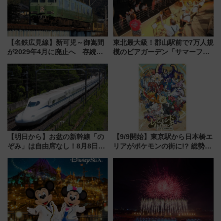
【名鉄広見線】新可児～御嵩間
東北最大級！郡山駅前で7万人規
が2029年4月に廃止へ 存続協
模のビアガーデン「サマーフェ
議終了で100年の歴史に幕
スタ IN KORIYAMA 2026」
7/24-26開催！ 有料席はJRE
MALLで予約可能
【明日から】お盆の新幹線「の
【9/9開始】東京駅から日本橋エ
ぞみ」は自由席なし！8月8日午
リアがポケモンの街に!? 総勢
前はほぼ満席…でも数時間ズラ
100匹以上が出現「レジェンド
せば空きが見つかることも 混
リサーチ」本格謎解き・グッズ
雑避ける「空席」探しのコツ
情報まとめ