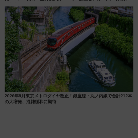
川花火クルーズはデパ地下グル
の夜景を眺めながら軽く一
メも持ち込みOK
杯……工場直送生ビールや島グ
ルメが美味い
2026年9月東京メトロダイヤ改正！銀座線・丸ノ内線で合計212本
の大増発、混雑緩和に期待