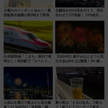
夕暮れのペンギンと会おう！葛
北國花火2026完全ガイド、両日
西臨海水族園が夜8時まで延長
合わせて3万発超！ 7/25金沢大
会・8/1川北大会の2つの花火大
会の日程・アクセス・観覧席ま
とめ（石川県）
E6系新幹線「こまち」車内で夜
【2026年】銚子みなとまつり花
明かし！秋田駅で「スペシャル
火大会は8/8 (土)開催！JR･銚子
ナイト」8月開催、料金や予約方
電鉄の臨時列車やアクセス情
法は？
報、利根川に咲く8,000発の大迫
力＆屋台を満喫
人混みを避けて船上から花火鑑
夏の夜は「さるびあ丸」で飲も
賞！27,500円の「直前割」隅田
う！船上ビアガーデンで東京湾