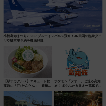
小松島港まつり2026にブルーインパルス飛来！JR四国の臨時ダイ
ヤや駐車場予約を徹底解説
【駅ナカグルメ】エキュート秋
ポケモン「ヌオー」と巡る高知
葉原に「T’sたんたん」 新橋に
旅！ ポケふた＆ヌオー電車で楽
551蓬莱のDNAを継ぐ「東京豚
しむ鉄道スタンプラリーで土佐
饅」、オムライス専門店「肉と
路の絶景と絶品グルメを満喫！
たまご」新グルメ続々登場！
（7月18日スタート）
【2026年8月】