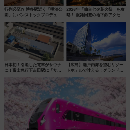
行列必至!? 博多駅近く「明治公
2026年「仙台七夕花火祭」を攻
園」にパンストックプロデュー
略！ 混雑回避の地下鉄アクセス
スの新業態『Land Bageri』8/7
からまだ買える有料席情報、花
オープン 秋からはビストロ営業
火前に楽しむ仙台観光ルートま
も！
で解説！
日本初！引退した電車がサウナ
【広島】瀬戸内海を望むリゾー
に！富士急行下吉田駅に「サ電
トホテルで叶える！グランドプ
（SADEN）」2026年12月開
リンスホテル広島のフォトウエ
業 行き交う電車の音や振動を
ディング＆カジュアルパーティ
感じながら「ととのう」新感覚
ープラン