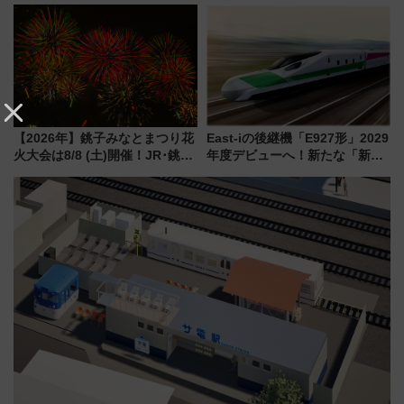
らわあスペシャルセール」スタ
5000発の花火が夜を彩る 今年は
ート 夕朝食ビュッフェ付きで
混雑に要注意、その理由は
快適な船旅はいかが？
【2026年】銚子みなとまつり花
East-iの後継機「E927形」2029
火大会は8/8 (土)開催！JR･銚子
年度デビューへ！新たな「新幹
電鉄の臨時列車やアクセス情
線専用検測車」の性能を徹底解
報、利根川に咲く8,000発の大迫
説【JR東日本】
力＆屋台を満喫