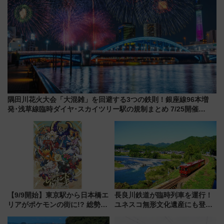
隅田川花火大会「大混雑」を回避する3つの鉄則！銀座線96本増
発･浅草線臨時ダイヤ･スカイツリー駅の規制まとめ 7/25開催
（2026年）
【9/9開始】東京駅から日本橋エ
長良川鉄道が臨時列車を運行！
リアがポケモンの街に!? 総勢
ユネスコ無形文化遺産にも登録
100匹以上が出現「レジェンド
された「郡上おどり」楽しむ人
リサーチ」本格謎解き・グッズ
に 乗車には予約が必要