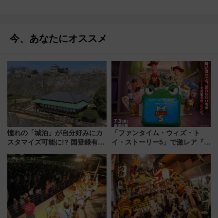
今、あなたにオススメ
憧れの「城泊」が自分好みにカ
「ファンタイム・ウィズ・ト
スタマイズ可能に!? 国登録有形
イ・ストーリー5」で激レア『ロ
文化財・丸亀城「延寿閣別館」
ルカナ』カードをゲット！最新
にオーダーメイド型の宿泊プラ
デコレーションも徹底解説
ンが誕生！