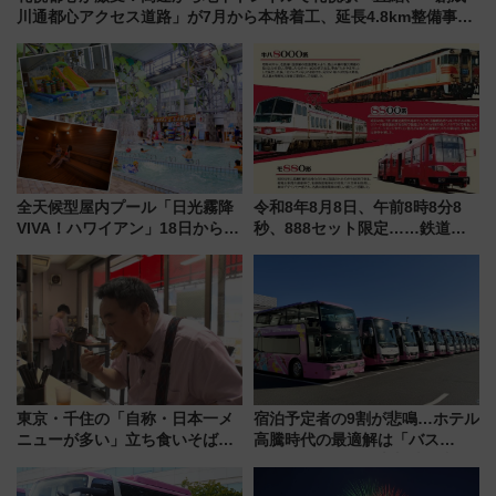
川通都心アクセス道路」が7月から本格着工、延長4.8km整備事業
の全貌
全天候型屋内プール「日光霧降
令和8年8月8日、午前8時8分8
VIVA！ハワイアン」18日から営
秒、888セット限定……鉄道各
業開始 小さなお子様連れのフ
社の「8・8・8」な記念きっぷ
ァミリーから大人まで幅広い世
たち
代が一日中楽しる夏のリゾート
を楽しんで
東京・千住の「自称・日本一メ
宿泊予定者の9割が悲鳴…ホテル
ニューが多い」立ち食いそば屋
高騰時代の最適解は「バス
とは？ ＢＳ日テレ『ドランク塚
泊」!? WILLER最新調査で判明
地のふらっと立ち食いそば』
した、推し活遠征や観光時のリ