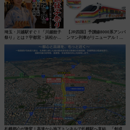
埼玉・川越駅すぐ！「川越餃子
【JR四国】予讃線8000系アンパ
祭り」とは？宇都宮・浜松から
ンマン列車がリニューアル！内
ご当地和牛まで全国の人気餃子
外装デザイン公開 デビューは
を食べ比べ【7月25日・26日開
今年12月
催】
札幌都心が激変！高速から地下トンネルで札幌駅へ直結、「創成