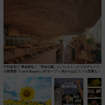
メも持ち込みOK
上級会員資格を効率よく獲得す
る方法を解説
行列必至!? 博多駅近く「明治公園」にパンストックプロデュース
の新業態『Land Bageri』8/7オープン 秋からはビストロ営業も！