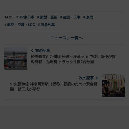
TAGS
# JR東日本
# 新型・更新
# 建設・工事
# 京成
# 航空・空港・LCC
# 特急列車
「ニュース」一覧へ
前の記事
松浦鉄道西九州線 松浦～潜竜ヶ滝 で佐川急便が貨
客混載、九州初 トラック往復2台分減
次の記事
中央新幹線 神奈川県駅（仮称）新設のための安全祈
願・起工式が挙行