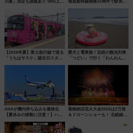
川案」決定も課題あり SNS上の
海道新幹線開業10周年で駅長
声は
室・地下通路など公開イベン
ト 参加方法や体験内容を紹介
【2026年夏】富士急行線で巡る
愛犬と電車旅！近鉄の観光列車
「うちはサスケ」誕生日スタン
「つどい」で行く「わんわん列
プラリー！富士急ハイランド限
車」第5弾！海辺のBBQも楽し
定グルメ＆グッズ徹底ガイド
める日帰りツアー
ANAが機内持ち込みを厳格化
葛飾納涼花火大会2026は2万発
【夏休みの移動に注意！】ハン
＆ドローンショーも！ 北総線を
ドバッグやPCケースも対象の
使った穴場アクセスや臨時列
「身の回り品」新サイズ制限
車、観覧スポット情報と周辺観
(40×30×20cm)おさらい
光まとめ（7/28開催）