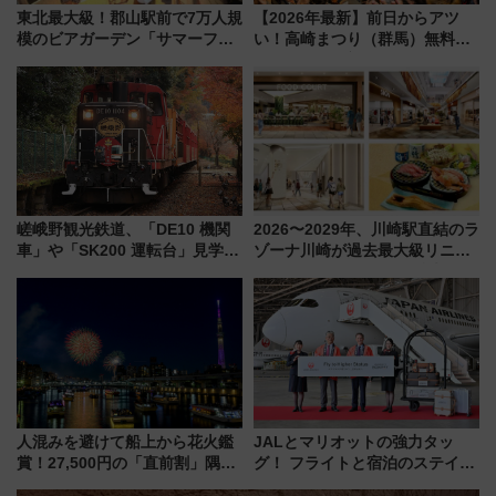
東北最大級！郡山駅前で7万人規
【2026年最新】前日からアツ
模のビアガーデン「サマーフェ
い！高崎まつり（群馬）無料観
スタ IN KORIYAMA 2026」
覧エリアから初開催100人みこ
7/24-26開催！ 有料席はJRE
しまで
MALLで予約可能
嵯峨野観光鉄道、「DE10 機関
2026〜2029年、川崎駅直結のラ
車」や「SK200 運転台」見学ツ
ゾーナ川崎が過去最大級リニュ
アーを開催！ ラストランイベン
ーアル！ フードコート拡大など
トの一環で激レア体験できちゃ
「いつから何が変わるか」徹底
うかも 参加方法やスケジュール
解説！
をご紹介
人混みを避けて船上から花火鑑
JALとマリオットの強力タッ
賞！27,500円の「直前割」隅田
グ！ フライトと宿泊のステイタ
川花火クルーズはデパ地下グル
スマッチでFLY ON ポイントや