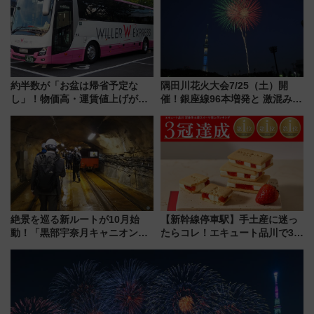
7/27夜10時～放送
アルな懐事情
約半数が「お盆は帰省予定な
隅田川花火大会7/25（土）開
し」！物価高・運賃値上げが財
催！銀座線96本増発と 激混みの
布を直撃、往復1万円以内なら帰
「浅草駅」を回避する最寄り駅･
りたいけど……【WILLER お盆
アクセス攻略法、2万発の花火が
帰省動向調査】
都心の夜に！
絶景を巡る新ルートが10月始
【新幹線停車駅】手土産に迷っ
動！「黒部宇奈月キャニオンル
たらコレ！エキュート品川で3年
ート」と旅の拠点「欅平ラウン
連続売上1位を獲得した定番手土
ジ」がオープン
産スイーツとは？