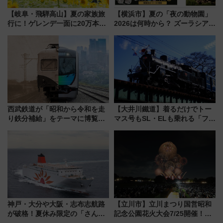
【岐阜・飛騨高山】夏の家族旅
【横浜市】夏の「夜の動物園」
行に！ゲレンデ一面に20万本の
2026は何時から？ ズーラシア・
ひまわりが咲き誇る「アルコピ
野毛山・金沢の電車アクセスや
アひまわり園」開園
見どころ、限定イベントを徹底
解説！
西武鉄道が「昭和から令和を走
【大井川鐵道】着るだけでトー
り鉄分補給」をテーマに博覧会
マス号もSL・ELも乗れる「フリ
を実施！くすのきホールで8月
ーきっぷTシャツ」8月6日より
14日から 新車両「トキイロ」体
受注販売
験ブースも アクセスや申込方法
を解説
神戸・大分や大阪・志布志航路
【立川市】立川まつり国営昭和
が破格！夏休み限定の「さんふ
記念公園花火大会7/25開催！