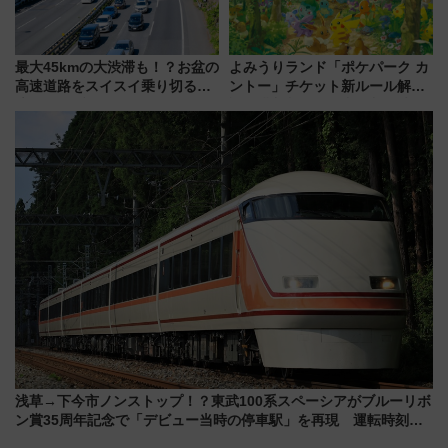
最大45kmの大渋滞も！？お盆の
よみうりランド「ポケパーク カ
高速道路をスイスイ乗り切る快
ントー」チケット新ルール解
適ドライブ術
説！購入制限の緩和と入場時の
本人確認が11月スタート
浅草→下今市ノンストップ！？東武100系スペーシアがブルーリボ
ン賞35周年記念で「デビュー当時の停車駅」を再現 運転時刻や
特急券の買い方を紹介