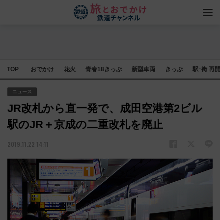
TOP
おでかけ
花火
青春18きっぷ
新型車両
きっぷ
駅･街 再
ニュース
JR改札から直一発で、成田空港第2ビル
駅のJR＋京成の二重改札を廃止
2019.11.22 14:11