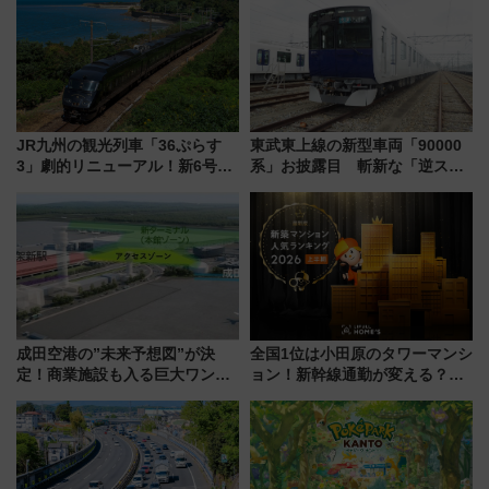
情報まとめ
JR九州の観光列車「36ぷらす
東武東上線の新型車両「90000
3」劇的リニューアル！新6号車
系」お披露目 斬新な「逆スラ
“1〜2名用グリーン個室”と曜日
ント式」の先頭形状と明るく開
別 “プレミアムランチ”導入･ル
放的な車内空間に注目、デビュ
ートや価格など解説
ーは9月
成田空港の”未来予想図”が決
全国1位は小田原のタワーマンシ
定！商業施設も入る巨大ワンタ
ョン！新幹線通勤が変える？
ーミナル、京成の高架新駅整備
「住みたい街」の最新トレンド
で新型特急が品川･羽田とを結
【新築マンション人気ランキン
ぶ！ JR空港駅は2面3線化！
グ】