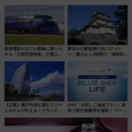
ラス」が9/18開業！九州初出店
『友近・礼二の妄想トレイン』
など注目の全6店舗 「博多活憩
で極上の夏祭り鉄道旅を放送
通り」も一新
南海電鉄がなにわ筋線に乗り入
夏休みの家族旅行先にぴった
れる「次期空港特急」の導入を
り！都心から1時間の「湘南西エ
決定！ピニンファリーナによる
リア」満喫ガイド 鎌倉・江の
日本初の鉄道デザイン
島とは異なる魅力を持つ今夏の
注目スポット
【広島】瀬戸内海を望むリゾー
ANA「お試し二地域プラン」参
トホテルで叶える！グランドプ
加で航空券費用を補助！ ワーケ
リンスホテル広島のフォトウエ
ーションや週末移住に最適な自
ディング＆カジュアルパーティ
治体は？ 2026年は対象のエリア
ープラン
が拡大！