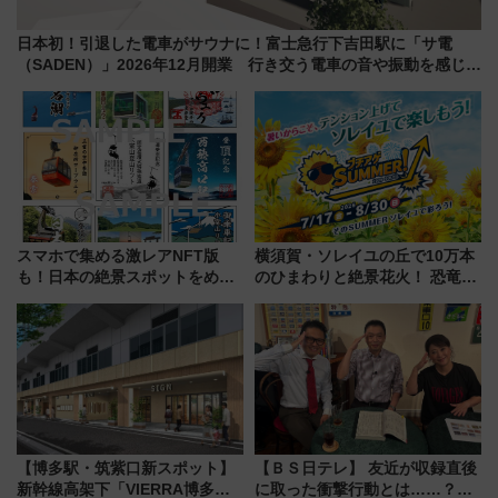
日本初！引退した電車がサウナに！富士急行下吉田駅に「サ電
（SADEN）」2026年12月開業 行き交う電車の音や振動を感じな
がら「ととのう」新感覚
スマホで集める激レアNFT版
横須賀・ソレイユの丘で10万本
も！日本の絶景スポットをめぐ
のひまわりと絶景花火！ 恐竜や
って集める「索道印(さくどうい
ドッグプールなど三浦半島の日
ん)」企画がスタート
帰りお出かけ最新情報（2026年
7月17日～開催）
【博多駅・筑紫口新スポット】
【ＢＳ日テレ】 友近が収録直後
新幹線高架下「VIERRA博多テ
に取った衝撃行動とは……？