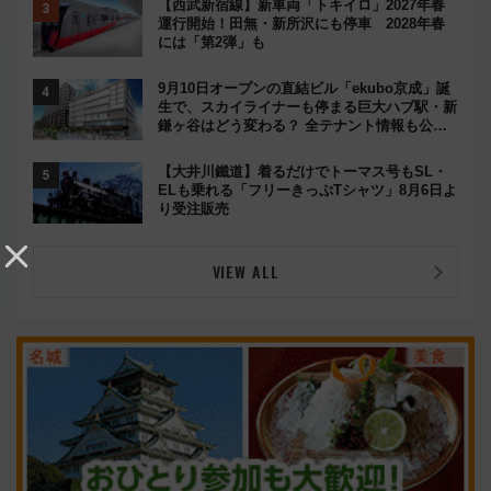
【西武新宿線】新車両「トキイロ」2027年春
運行開始！田無・新所沢にも停車 2028年春
には「第2弾」も
9月10日オープンの直結ビル「ekubo京成」誕
生で、スカイライナーも停まる巨大ハブ駅・新
鎌ヶ谷はどう変わる？ 全テナント情報も公
開！
【大井川鐵道】着るだけでトーマス号もSL・
ELも乗れる「フリーきっぷTシャツ」8月6日よ
り受注販売
VIEW ALL