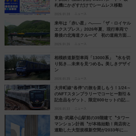
札機にかざすだけでシームレス移動
2026.01.28
ニュース
来年は「赤い星」へ――「ザ・ロイヤル
エクスプレス」2026年夏、現行車両で
最後の北海道クルーズ 初の道南方面プ
ランも
2026.01.26
ニュース
相模鉄道新型車両「13000系」〝水を切
り拓き…未来を見つめる〟美しきデザイ
ン
2026.01.25
ニュース
大井町線“各停”の旅を楽しもう！1/24～
のNFTスタンプラリーでコーヒー割引＆
記念品をゲット、限定800セットの記念
硬券･9000系復刻動画特典も
2026.01.22
ニュース
東急･武蔵小山駅前の39階建て〝タワー
マンション計画〝が本格始動！商店街と
連動した大型規模新空間が2033年に誕