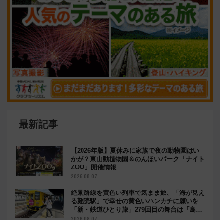
最新記事
【2026年版】夏休みに家族で夜の動物園はい
かが？東山動植物園＆のんほいパーク「ナイト
ZOO」開催情報
2026.08.07
絶景路線を黄色い列車で気まま旅、「海が見え
る難読駅」で幸せの黄色いハンカチに願いを
「新・鉄道ひとり旅」279回目の舞台は「島原
鉄道」
2026.08.07