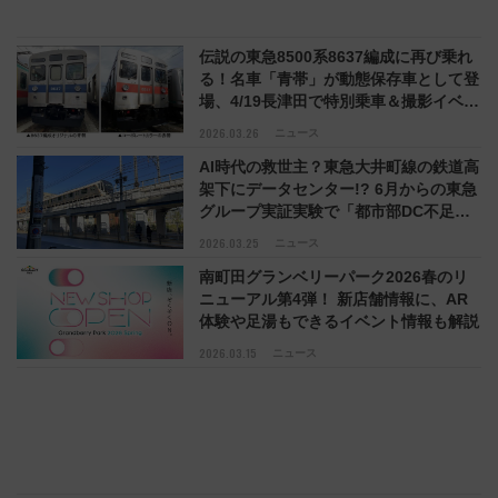
伝説の東急8500系8637編成に再び乗れ
る！名車「青帯」が動態保存車として登
場、4/19長津田で特別乗車＆撮影イベン
トの4プランを紹介
2026.03.26
ニュース
AI時代の救世主？東急大井町線の鉄道高
架下にデータセンター!? 6月からの東急
グループ実証実験で「都市部DC不足」
の解消になるか？
2026.03.25
ニュース
南町田グランベリーパーク2026春のリ
ニューアル第4弾！ 新店舗情報に、AR
体験や足湯もできるイベント情報も解説
2026.03.15
ニュース