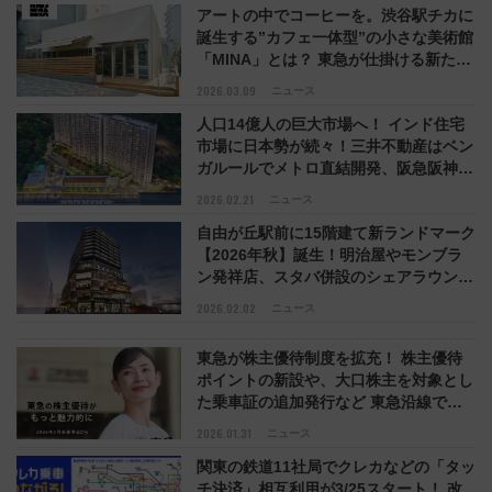
アートの中でコーヒーを。渋谷駅チカに
誕生する”カフェ一体型”の小さな美術館
「MINA」とは？ 東急が仕掛ける新たな
街づくり
2026.03.09
ニュース
人口14億人の巨大市場へ！ インド住宅
市場に日本勢が続々！三井不動産はベン
ガルールでメトロ直結開発、阪急阪神・
東急も進出加速
2026.02.21
ニュース
自由が丘駅前に15階建て新ランドマーク
【2026年秋】誕生！明治屋やモンブラ
ン発祥店、スタバ併設のシェアラウンジ
など注目店舗を公開
2026.02.02
ニュース
東急が株主優待制度を拡充！ 株主優待
ポイントの新設や、大口株主を対象とし
た乗車証の追加発行など 東急沿線での
生活をより豊かに
2026.01.31
ニュース
関東の鉄道11社局でクレカなどの「タッ
チ決済」相互利用が3/25スタート！ 改