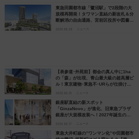
東急田園都市線「鷺沼駅」で2段階の大
規模再開発！タワマン直結の新改札＆分
断解消の自由通路、宮前区役所や図書館
も駅前に移転
2026.06.28
ニュース
【表参道･外苑前】都会の真ん中に1ha
の「森」が出現、青山最大級の超高層ビ
ル！東京建物･東急不･URらが仕掛ける
地上38階の巨大複合施設
2026.06.19
ニュース
銀座駅直結の新スポット
「GinzaNovo」が進化、旧東急プラザ
銀座が大規模改装へ！2027年誕生の
「光の器」とは？ 改装中の営業状況も
2026.06.17
ニュース
解説
東急大井町線の”ワンマン化”や田園都市