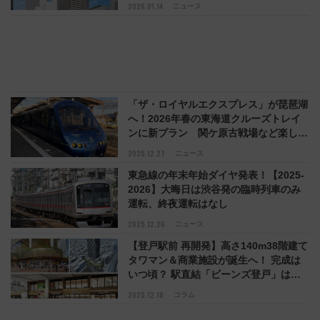
生
2026.01.14
ニュース
「ザ・ロイヤルエクスプレス」が琵琶湖
へ！2026年春の東海道クルーズトレイ
ンに新プラン 関ケ原古戦場など楽しむ
壮大な旅
2025.12.27
ニュース
東急線の年末年始ダイヤ発表！【2025-
2026】大晦日は渋谷発の臨時列車のみ
運転、終夜運転はなし
2025.12.26
ニュース
【登戸駅前 再開発】高さ140m38階建て
タワマン＆商業施設が誕生へ！ 完成は
いつ頃？ 駅直結「ビーンズ登戸」は
2026年春開業（川崎市）
2025.12.18
コラム