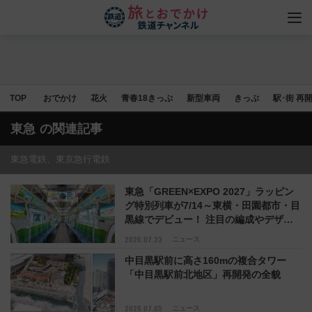
TOP
おでかけ
花火
青春18きっぷ
新型車両
きっぷ
駅･街 再
東急
の関連記事
東急電鉄、東京急行電鉄
東急「GREEN×EXPO 2027」ラッピン
グ特別列車が7/14～東横・田園都市・目
黒線でデビュー！ 注目の編成やデザイ
ンまとめ
2026.07.23
ニュース
中目黒駅前に高さ160mの複合タワー
「中目黒駅前北地区」再開発の全貌
2026.07.05
ニュース