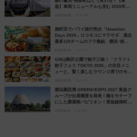
線の鷺沼･桜新町はどう変わる？【東
急】車両リニューアルも含む 2026年度
設備投資計画を発表
2026.06.05
ニュース
南町田でハワイ旅行気分「Hawaiian
Days 2026」ロコモコにマラサダ、過去
最多120チームのフラ集結、横浜･相模
大野から無料送迎バスも
2026.04.25
ニュース
GWは駒沢公園で餃子三昧！「クラフト
餃子フェス TOKYO 2026」の注目メニ
ューと、賢く楽しむラウンジ席でのモバ
イルオーダー活用術
2026.04.25
ニュース
横浜園芸博 GREEN×EXPO 2027 東急グ
ループが出展概要を発表！種をモチーフ
にした膜屋根パビリオン！東急線南町田
グランベリーパーク近く
2026.04.10
ニュース