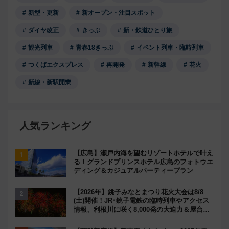
新型・更新
新オープン・注目スポット
ダイヤ改正
きっぷ
新・鉄道ひとり旅
観光列車
青春18きっぷ
イベント列車・臨時列車
つくばエクスプレス
再開発
新幹線
花火
新線・新駅開業
人気ランキング
【広島】瀬戸内海を望むリゾートホテルで叶え
る！グランドプリンスホテル広島のフォトウエ
ディング＆カジュアルパーティープラン
【2026年】銚子みなとまつり花火大会は8/8
(土)開催！JR･銚子電鉄の臨時列車やアクセス
情報、利根川に咲く8,000発の大迫力＆屋台を
満喫