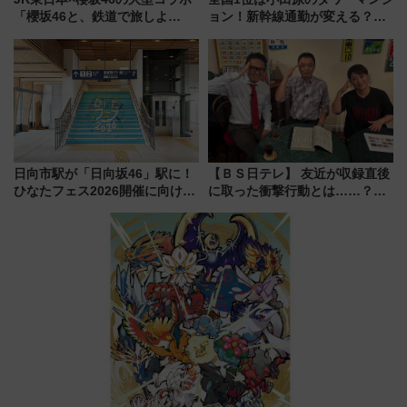
「櫻坂46と、鉄道で旅しよ
ョン！新幹線通勤が変える？
う。」が7月20日より始動！新
「住みたい街」の最新トレンド
潟・長野・庄内へ
【新築マンション人気ランキン
グ】
日向市駅が「日向坂46」駅に！
【ＢＳ日テレ】 友近が収録直後
ひなたフェス2026開催に向けJR
に取った衝撃行動とは……？
九州が記念きっぷや臨時列車で
『友近・礼二の妄想トレイン』
全力応援 夜行列車「ドリーム
で極上の夏祭り鉄道旅を放送
おひさま号」も走る