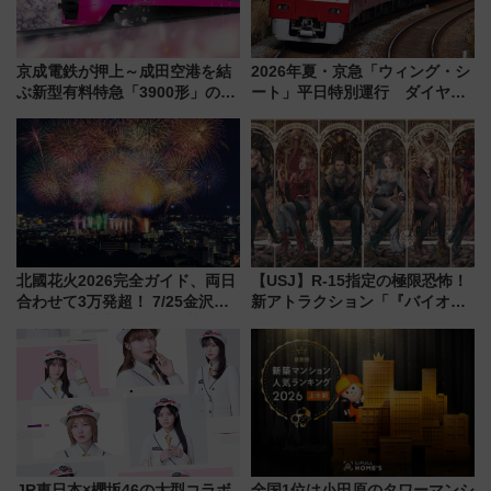
京成電鉄が押上～成田空港を結
2026年夏・京急「ウィング・シ
ぶ新型有料特急「3900形」のコ
ート」平日特別運行 ダイヤ・
ンセプト・デザイン公開 愛称
乗車方法を解説！2階建てバスや
募集も実施
三浦海岸を堪能できるお出かけ
プランもご紹介
北國花火2026完全ガイド、両日
【USJ】R-15指定の極限恐怖！
合わせて3万発超！ 7/25金沢大
新アトラクション「『バイオハ
会・8/1川北大会の2つの花火大
ザード レクイエム』 ザ・ダイ
会の日程・アクセス・観覧席ま
ブ」今秋登場 ―予測不能の恐
とめ（石川県）
怖に泣き叫べ―
JR東日本×櫻坂46の大型コラボ
全国1位は小田原のタワーマンシ