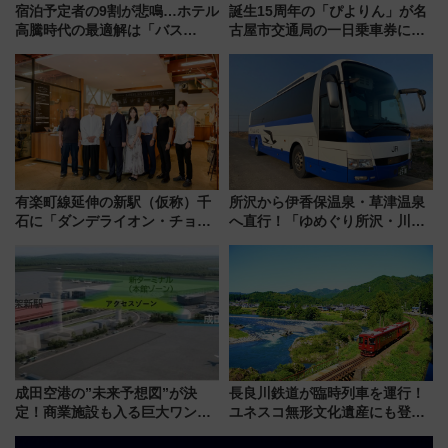
宿泊予定者の9割が悲鳴…ホテル
誕生15周年の「ぴよりん」が名
高騰時代の最適解は「バス
古屋市交通局の一日乗車券に！
泊」!? WILLER最新調査で判明
東山線では貸切電車も登場【限
した、推し活遠征や観光時のリ
定1万5000枚】
アルな懐事情
有楽町線延伸の新駅（仮称）千
所沢から伊香保温泉・草津温泉
石に「ダンデライオン・チョコ
へ直行！「ゆめぐり所沢・川越
レート」が出店！ 東京メトロが
号」で群馬の温泉旅をもっと気
1億円出資で挑む新時代のまちづ
軽に 運行ダイヤ・運賃を解説
くりとは？
成田空港の”未来予想図”が決
長良川鉄道が臨時列車を運行！
定！商業施設も入る巨大ワンタ
ユネスコ無形文化遺産にも登録
ーミナル、京成の高架新駅整備
された「郡上おどり」楽しむ人