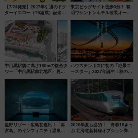
【7/24発売】2027年引退のドク
東京ビッグサイト徒歩3分！ 有
ターイエロー（T5編成）記念グ
明ワシントンホテル改装オープ
ッズ7種が登場！ 新幹線車内放
ン直前「ゆりかもめ運転台付き
送の目覚まし時計など通販・販
客室」や海鮮丼が人気の朝食ビ
売店舗まとめ
ュッフェを現地レポ
中目黒駅前に高さ160mの複合タ
ハウステンボスに初の「絶景コ
ワー「中目黒駅前北地区」再開
ースター」2027年誕生！秋の
発の全貌
「すんごいハロウィン」見どこ
ろも一挙紹介
星野リゾート広島初進出！「界
2026年夏も必須！「青春18きっ
宮島」のインフィニティ温泉と
ぷ 北海道新幹線オプション券」
古式サウナ「石風呂」を大解剖
自動改札対応ルールと途中下車