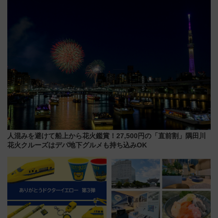
で新型特急が品川･羽田とを結
に 乗車には予約が必要
ぶ！ JR空港駅は2面3線化！
人混みを避けて船上から花火鑑賞！27,500円の「直前割」隅田川
花火クルーズはデパ地下グルメも持ち込みOK