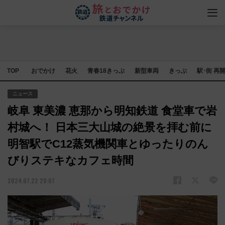
TOP
おでかけ
花火
青春18きっぷ
新型車両
きっぷ
駅･街 再
ニュース
岐阜 東美濃 恵那から明知鉄道 食堂車で岩
村城へ！ 日本三大山城の絶景を拝む前に
明智駅でC12蒸気機関車とゆったりのん
びりステキなカフェ時間
2024.07.22 20:07