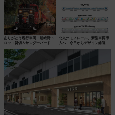
宿泊料金・アクセスは？（2026
の罠
年7月23日開業）
ありがとう現行車両！嵯峨野ト
北九州モノレール、新型車両導
ロッコ貸切＆サンダーバードレ
入へ 今日からデザイン総選挙
ストランで語り合う秋の京都
始まる
斉藤雪乃＆福原トシヒロと行
く！9月13日「京都の鉄道満喫
ツアー」開催