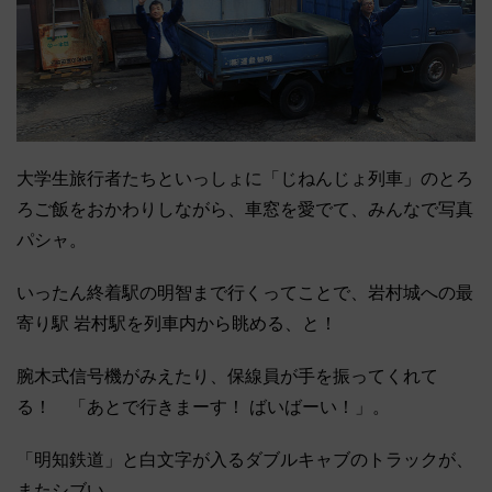
大学生旅行者たちといっしょに「じねんじょ列車」のとろ
ろご飯をおかわりしながら、車窓を愛でて、みんなで写真
パシャ。
いったん終着駅の明智まで行くってことで、岩村城への最
寄り駅 岩村駅を列車内から眺める、と！
腕木式信号機がみえたり、保線員が手を振ってくれて
る！ 「あとで行きまーす！ ばいばーい！」。
「明知鉄道」と白文字が入るダブルキャブのトラックが、
またシブい……。