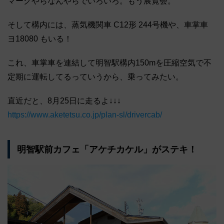
マークやらなんやらでいろいろ。もう展覧会。
そして構内には、蒸気機関車 C12形 244号機や、車掌車
ヨ18080 もいる！
これ、車掌車を連結して明智駅構内150mを圧縮空気で不
定期に運転してるっていうから、乗ってみたい。
直近だと、8月25日に走るよ↓↓↓
https://www.aketetsu.co.jp/plan-sl/drivercab/
明智駅前カフェ「アケチカケル」がステキ！