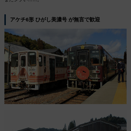
アケチ6形 ひがし美濃号 が無言で歓迎