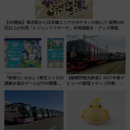
【9/9開始】東京駅から日本橋エリアがポケモンの街に!? 総勢100
匹以上が出現「レジェンドリサーチ」本格謎解き・グッズ情報ま
とめ
『映画ちいかわ』×東京メトロの
【嵯峨野観光鉄道】2027年春デ
謎解き脱出ゲームが7/24開幕！
ビューの新型トロッコ列車、い
オリジナル24時間券の買い方と
よいよ試運転開始へ！現行車両
遊び方を解説！（7/10発売開
は2026年で引退
始）