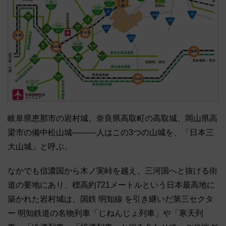
岐阜県恵那市の岩村城、奈良県高取町の高取城、岡山県高
梁市の備中松山城―――人はこの3つの山城を、「日本三
大山城」と呼ぶ。
なかでも信濃国から木ノ実峠を越え、三河国へと抜ける街
道の要地にあり、標高約721メートルという日本最高地に
築かれた岩村城は、国鉄 明知線 を引き継いだ第三セクタ
ー 明知鉄道の名物列車「じねんじょ列車」や「寒天列