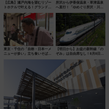
【広島】瀬戸内海を望むリゾー
所沢から伊香保温泉・草津温泉
トホテルで叶える！グランドプ
へ直行！「ゆめぐり所沢・川越
リンスホテル広島のフォトウエ
号」で群馬の温泉旅をもっと気
ディング＆カジュアルパーティ
軽に 運行ダイヤ・運賃を解説
ープラン
東京・千住の「自称・日本一メ
【明日から】お盆の新幹線「の
ニューが多い」立ち食いそば屋
ぞみ」は自由席なし！8月8日午
とは？ ＢＳ日テレ『ドランク塚
前はほぼ満席…でも数時間ズラ
地のふらっと立ち食いそば』
せば空きが見つかることも 混
7/27夜10時～放送
雑避ける「空席」探しのコツ