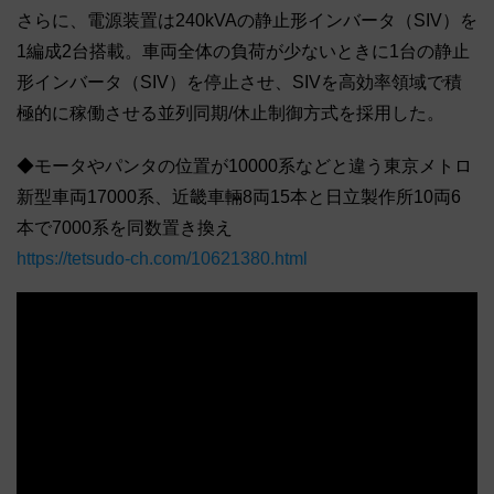
さらに、電源装置は240kVAの静止形インバータ（SIV）を
1編成2台搭載。車両全体の負荷が少ないときに1台の静止
形インバータ（SIV）を停止させ、SIVを高効率領域で積
極的に稼働させる並列同期/休止制御方式を採用した。
◆モータやパンタの位置が10000系などと違う東京メトロ
新型車両17000系、近畿車輛8両15本と日立製作所10両6
本で7000系を同数置き換え
https://tetsudo-ch.com/10621380.html