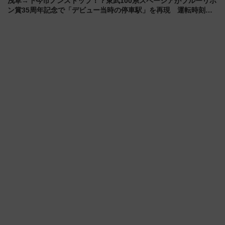
浅草→下今市ノンストップ！？東武100系スペーシアがブルーリボ
ン賞35周年記念で「デビュー当時の停車駅」を再現 運転時刻や
特急券の買い方を紹介