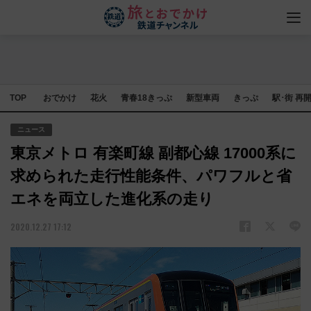
TOP
おでかけ
花火
青春18きっぷ
新型車両
きっぷ
駅･街 再
ニュース
東京メトロ 有楽町線 副都心線 17000系に
求められた走行性能条件、パワフルと省
エネを両立した進化系の走り
2020.12.27 17:12