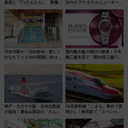
葉原に「T’sたんたん」 新橋に
52%オフ!? ホテルニューオータ
551蓬莱のDNAを継ぐ「東京豚
ニ大阪の40周年「夏のタイムセ
饅」、オムライス専門店「肉と
ール」で秋の関西旅を豪華にす
たまご」新グルメ続々登場！
る方法（8月20日まで！）
【2026年8月】
日向市駅が「日向坂46」駅に！
国内最大級の時計の祭典！日本
ひなたフェス2026開催に向けJR
橋三越本店で「第29回三越ワー
九州が記念きっぷや臨時列車で
ルドウォッチフェア」開幕
全力応援 夜行列車「ドリーム
【2026年8月5日～25日】
おひさま号」も走る
神戸・大分や大阪・志布志航路
E6系新幹線「こまち」車内で夜
が破格！夏休み限定の「さんふ
明かし！秋田駅で「スペシャル
らわあスペシャルセール」スタ
ナイト」8月開催、料金や予約方
ート 夕朝食ビュッフェ付きで
法は？
快適な船旅はいかが？