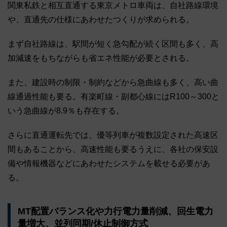
関東私鉄と相互直通する東京メトロ車両は、自社路線環境
や、直通先の仕様にあわせたつくりが求められる。
まず自社路線は、駅間が短く急勾配が続く区間も多く、高
加減速をもちながらも省エネ性能が必要とされる。
また、建設時の制限・制約などから急曲線も多く、高い曲
線通過性能も要る。有楽町線・副都心線にはR100～300と
いう急曲線が8.9％も存在する。
さらに直通運転先では、優等列車が複数設定された高速区
間もあることから、高速性能も要るうえに、各社の保安設
備や情報機器などにあわせたシステムを載せる必要があ
る。
MT配置バランス化や力行電力量削減、回生電力
量増大、並列同期/休止制御方式