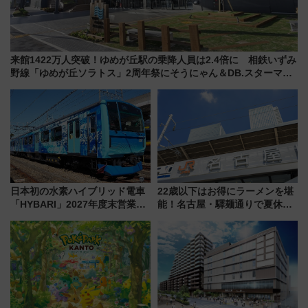
来館1422万人突破！ゆめが丘駅の乗降人員は2.4倍に 相鉄いずみ
野線「ゆめが丘ソラトス」2周年祭にそうにゃん＆DB.スターマン
が登場
日本初の水素ハイブリッド電車
22歳以下はお得にラーメンを堪
「HYBARI」2027年度末営業運
能！名古屋・驛麺通りで夏休み
転へ 鉄道・発電・まちづくり
限定「U22応援割り」が7月21日
で水素利活用が加速
よりスタート