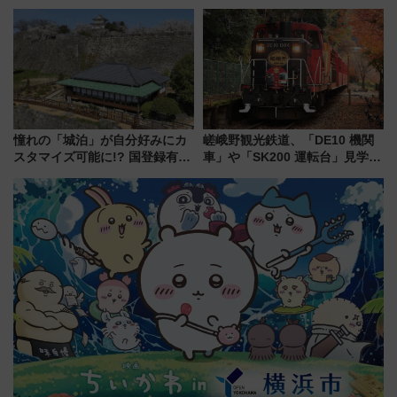
から「にいがた2キロ」・古町再
鉄道展」7/22-8/3開催、広田尚
開発、バスタ新潟構想まで徹底
敬の名作写真も、駅弁フェスも
解説！
同時開催！
憧れの「城泊」が自分好みにカ
嵯峨野観光鉄道、「DE10 機関
スタマイズ可能に!? 国登録有形
車」や「SK200 運転台」見学ツ
文化財・丸亀城「延寿閣別館」
アーを開催！ ラストランイベン
にオーダーメイド型の宿泊プラ
トの一環で激レア体験できちゃ
ンが誕生！
うかも 参加方法やスケジュール
をご紹介