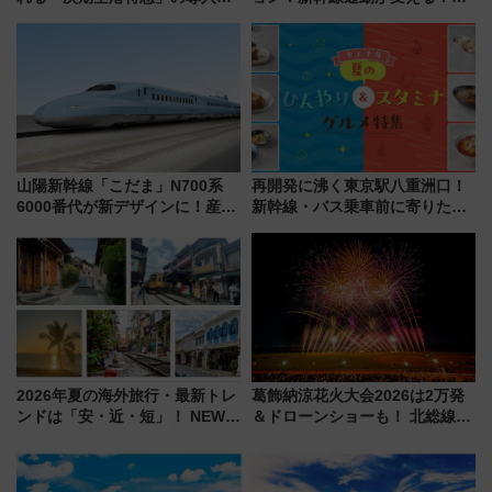
決定！ピニンファリーナによる
「住みたい街」の最新トレンド
日本初の鉄道デザイン
【新築マンション人気ランキン
グ】
山陽新幹線「こだま」N700系
再開発に沸く東京駅八重洲口！
6000番代が新デザインに！産学
新幹線・バス乗車前に寄りたい
連携で描く瀬戸内の波模様 運
「ヤエチカ」2026年夏の「ひん
用は今冬から
やり＆スタミナグルメ」6選【新
店舗も！】
2026年夏の海外旅行・最新トレ
葛飾納涼花火大会2026は2万発
ンドは「安・近・短」！ NEWT
＆ドローンショーも！ 北総線を
調査から読み解く、最新の人気
使った穴場アクセスや臨時列
渡航先TOP5とは？ 円安時代の
車、観覧スポット情報と周辺観
旅行術
光まとめ（7/28開催）