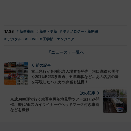
TAGS
# 新型車両
# 新型・更新
# テクノロジー・新開発
# デジタル・AI・IoT
# 工学部・エンジニア
「ニュース」一覧へ
前の記事
富士急行が各種記念入場券を発売＿河口湖線70周年
や201系E233系直通、丑年寿駅など…あの名店の味
を再現したハムカツ弁当も注目！
次の記事
京成3400形で行く宗吾車両基地見学ツアー1/17.24開
催、歴代AEスカイライナーやヘッドマーク付き車両
などを撮影