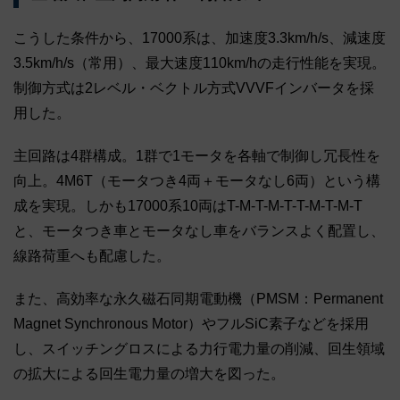
こうした条件から、17000系は、加速度3.3km/h/s、減速度
3.5km/h/s（常用）、最大速度110km/hの走行性能を実現。
制御方式は2レベル・ベクトル方式VVVFインバータを採
用した。
主回路は4群構成。1群で1モータを各軸で制御し冗長性を
向上。4M6T（モータつき4両＋モータなし6両）という構
成を実現。しかも17000系10両はT-M-T-M-T-T-M-T-M-T
と、モータつき車とモータなし車をバランスよく配置し、
線路荷重へも配慮した。
また、高効率な永久磁石同期電動機（PMSM：Permanent
Magnet Synchronous Motor）やフルSiC素子などを採用
し、スイッチングロスによる力行電力量の削減、回生領域
の拡大による回生電力量の増大を図った。