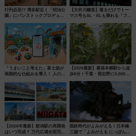
行列必至!? 博多駅近く「明治公
【大井川鐵道】着るだけでトー
園」にパンストックプロデュー
マス号もSL・ELも乗れる「フリ
スの新業態『Land Bageri』8/7
ーきっぷTシャツ」8月6日より
オープン 秋からはビストロ営業
受注販売
も！
「うまいこと考えた」富士急が
【2026最新】幕張本郷駅から徒
画期的な仕組みを導入！ 人のか
歩6分！千葉・習志野に5,000本
わりにスマホが並ぶ「分身く
の「ひまわり畑」が誕生、8月
ん」始動
14日までの期間限定公開
【2026年最新】新潟駅の再開発
国鉄時代がよみがえる！日本橋
はいつ完成？ 万代広場全面完成
三越で「よみがえる にっぽんの