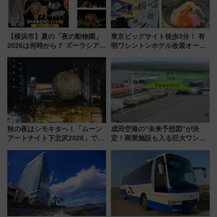
【横浜市】夏の「夜の動物園」
東京ビッグサイト徒歩3分！ 有
2026は何時から？ ズーラシア・
明ワシントンホテル改装オープ
野毛山・金沢の電車アクセスや
ン直前「ゆりかもめ運転台付き
見どころ、限定イベントを徹底
客室」や海鮮丼が人気の朝食ビ
解説！
ュッフェを現地レポ
秋の夜はシモキタへ！「ムーン
成田空港の”未来予想図”が決
アートナイト下北沢2026」でイ
定！商業施設も入る巨大ワンタ
マーシブシアターやアート巡り
ーミナル、京成の高架新駅整備
を満喫しよう
で新型特急が品川･羽田とを結
ぶ！ JR空港駅は2面3線化！