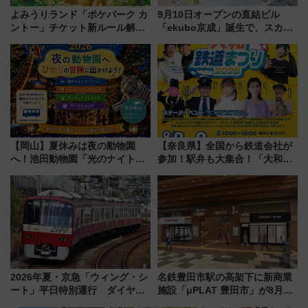
よみうりランド「ポケパーク カ
9月10日オープンの直結ビル
ントー」チケット新ルール解
「ekubo京成」誕生で、スカイ
説！購入制限の緩和と入場時の
ライナーも停まる巨大ハブ駅・
本人確認が11月スタート
新鎌ヶ谷はどう変わる？ 全テナ
ント情報も公開！
【岡山】夏休みは夜の動物園
【奈良県】全国から鉄道会社が
へ！池田動物園「光のナイトズ
参加！駅弁も大集合！「大和鉄
ー2026」で光と動物が彩る特別
道まつり2026」が8月8日・9日
な夜
に開催決定
2026年夏・京急「ウィング・シ
名鉄豊田市駅の高架下に新商業
ート」平日特別運行 ダイヤ・
施設「μPLAT 豊田市」が8月26
乗車方法を解説！2階建てバスや
日開業！全8店舗が出店し街の新