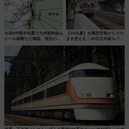
令和8年熊本地震で九州新幹線も
【2026夏】女満別空港からその
レール破断など確認 現在の運
まま使える！JR石北本線＆バス
転見合わせ状況と交通網への影
乗り放題「北見・網走周遊フリ
響
ーパス」でおトクに道東観光
（8/3発売）