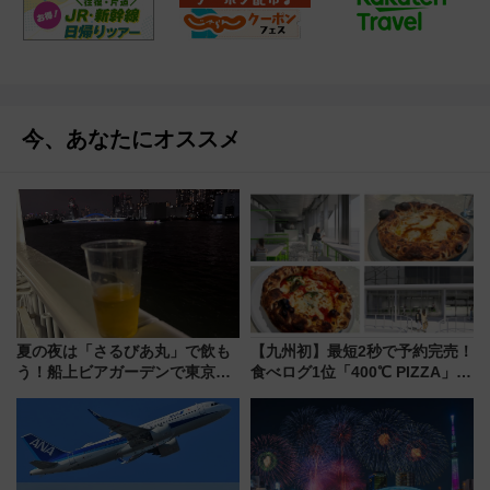
今、あなたにオススメ
夏の夜は「さるびあ丸」で飲も
【九州初】最短2秒で予約完売！
う！船上ビアガーデンで東京湾
食べログ1位「400℃ PIZZA」が
の夜景を眺めながら軽く一
博多駅すぐの明治公園に8/7オー
杯……工場直送生ビールや島グ
プン。もつ鍋風など限定メニュ
ルメが美味い
ーも