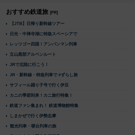
おすすめ鉄道旅
[PR]
【JTB】日帰り新幹線ツアー
日光・中禅寺湖に特急スペーシアで
レッツゴー四国！アンパンマン列車
立山黒部アルペンルート
JRで北陸に行こう！
JR・新幹線・特急列車で #ずらし旅
サフィール踊り子号で行く伊豆
カニの季節到来！カニ旅行特集！
鉄道ファン集まれ！ 鉄道博物館特集
しまかぜで行く伊勢志摩
観光列車・寝台列車の旅