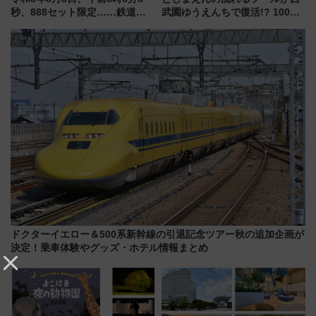
秒、888セット限定……鉄道各
武園ゆうえんちで復活!? 100周
社の「8・8・8」な記念きっぷ
年記念企画＆「春日のうん○スラ
たち
イダー」に注目 2026年夏は所
沢へ遊びに行こう
ドクターイエロー＆500系新幹線の引退記念ツアー秋の追加企画が
決定！乗車体験やグッズ・ホテル情報まとめ