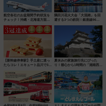
航空各社のお盆期間予約状況を
隅田川花火大会「大混雑」を回
チェック！沖縄・北海道方面は
避する3つの鉄則！銀座線96本
予約急増中、いまから狙うべき
増発･浅草線臨時ダイヤ･スカイ
日は？
ツリー駅の規制まとめ 7/25開催
（2026年）
【新幹線停車駅】手土産に迷っ
夏休みの家族旅行先にぴった
たらコレ！エキュート品川で3年
り！都心から1時間の「湘南西エ
連続売上1位を獲得した定番手土
リア」満喫ガイド 鎌倉・江の
産スイーツとは？
島とは異なる魅力を持つ今夏の
注目スポット
令和8年8月8日、午前8時8分8
としまえんの流れるプールが西