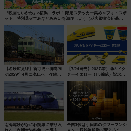
『映画ちいかわ』×横浜コラボ！ 限定ステッカー集めやフォトスポ
ット、特別花火でみなとみらいを満喫しよう（花火鑑賞会応募は
7/12まで！）
【名鉄広見線】新可児～御嵩間
【7/24発売】2027年引退のドク
が2029年4月に廃止へ 存続協
ターイエロー（T5編成）記念グ
議終了で100年の歴史に幕
ッズ7種が登場！ 新幹線車内放
送の目覚まし時計など通販・販
売店舗まとめ
南海電鉄がなにわ筋線に乗り入
全国1位は小田原のタワーマンシ
れる「次期空港特急」の導入を
ョン！新幹線通勤が変える？