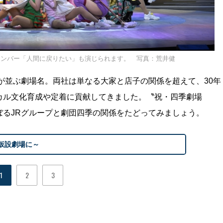
獣』のナンバー「人間に戻りたい」も演じられます。 写真：荒井健
が並ぶ劇場名。両社は単なる大家と店子の関係を超えて、30年
カル文化育成や定着に貢献してきました。〝祝・四季劇場
ぼるJRグループと劇団四季の関係をたどってみましょう。
仮設劇場に～
1
2
3