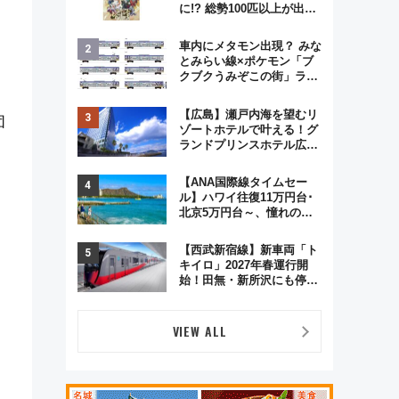
に!? 総勢100匹以上が出現
「レジェンドリサーチ」本
格謎解き・グッズ情報まと
車内にメタモン出現？ みな
め
とみらい線×ポケモン「ブ
クブクうみぞこの街」ラッ
ピング電車が運行開始に！
この夏は直通列車で横浜
【広島】瀬戸内海を望むリ
団
へ！
ゾートホテルで叶える！グ
ランドプリンスホテル広島
のフォトウエディング＆カ
ジュアルパーティープラン
【ANA国際線タイムセー
ル】ハワイ往復11万円台･
］
北京5万円台～、憧れのビ
ジネスクラスも！来春の
GW旅行まで狙える激アツ
【西武新宿線】新車両「ト
路線まとめ（8/10まで）
キイロ」2027年春運行開
始！田無・新所沢にも停
車 2028年春には「第2
弾」も
VIEW ALL