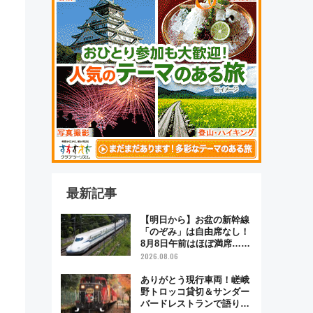
最新記事
【明日から】お盆の新幹線
「のぞみ」は自由席なし！
8月8日午前はほぼ満席…で
も数時間ズラせば空きが見
2026.08.06
つかることも 混雑避ける
「空席」探しのコツ
ありがとう現行車両！嵯峨
野トロッコ貸切＆サンダー
バードレストランで語り合