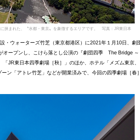
に挟まれた、〝水都・東京〟を象徴するエリアです。 写真：JR東日本
施設・ウォーターズ竹芝（東京都港区）に2021年１月10日、劇
ープンし、こけら落とし公演の『劇団四季 The Bridge ～
、「JR東日本四季劇場［秋］」のほか、ホテル「メズム東京、
ゾーン「アトレ竹芝」などが開業済みで、今回の四季劇場［春