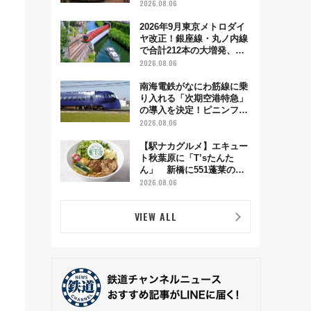
う秋の京都 斉藤雪乃＆福
2026.08.06
原トシヒロと行く！9月13
日「京都の鉄道満喫ツア
2026年9月東京メトロダイ
ー」開催
ヤ改正！銀座線・丸ノ内線
で合計212本の大増発、混
雑緩和に期待
2026.08.06
南海電鉄がなにわ筋線に乗
り入れる「次期空港特急」
の導入を決定！ピニンファ
リーナによる日本初の鉄道
2026.08.06
デザイン
【駅ナカグルメ】エキュー
ト秋葉原に「T’sたんた
ん」 新橋に551蓬莱の
DNAを継ぐ「東京豚饅」、
2026.08.06
オムライス専門店「肉とた
まご」新グルメ続々登場！
VIEW ALL
【2026年8月】