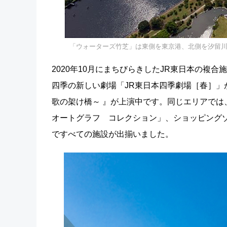
「ウォーターズ竹芝」は東側を東京港、北側を汐留川
2020年10月にまちびらきしたJR東日本の複合
四季の新しい劇場「JR東日本四季劇場［春］」がオ
歌の架け橋～ 』が上演中です。同じエリアでは
オートグラフ コレクション」、ショッピング
ですべての施設が出揃いました。