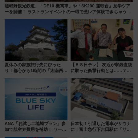
嵯峨野観光鉄道、「DE10 機関車」や「SK200 運転台」見学ツア
ーを開催！ ラストランイベントの一環で激レア体験できちゃうか
も 参加方法やスケジュールをご紹介
夏休みの家族旅行先にぴった
【ＢＳ日テレ】 友近が収録直後
り！都心から1時間の「湘南西エ
に取った衝撃行動とは……？
リア」満喫ガイド 鎌倉・江の
『友近・礼二の妄想トレイン』
島とは異なる魅力を持つ今夏の
で極上の夏祭り鉄道旅を放送
注目スポット
ANA「お試し二地域プラン」参
日本初！引退した電車がサウナ
加で航空券費用を補助！ ワーケ
に！富士急行下吉田駅に「サ電
ーションや週末移住に最適な自
（SADEN）」2026年12月開