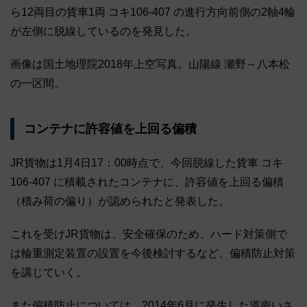
ら12両目の貨車1両 コキ106-407 の進行方向前側の2軸4輪
が左側に脱線しているのを発見した。
画像は国土地理院2018年上空写真。山陽線 瀬野～八本松
の一区間。
コンテナに許容値を上回る偏積
JR貨物は1月4日17：00時点で、今回脱線した貨車 コキ
106-407 に積載されたコンテナに、許容値を上回る偏積
（積み荷の偏り）が認められたと発表した。
これを受けJR貨物は、安全確保のため、ハード対策側で
は輪重測定装置の設置を今後検討するなど、偏積防止対策
を講じていく。
また偏積防止については、2014年6月に発生した道南いさ