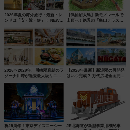
2026年夏の海外旅行・最新トレ
【気仙沼大島】新モノレールで
ンドは「安・近・短」！ NEWT
山頂へ！絶景の「亀山テラス
調査から読み解く、最新の人気
360°」が7月19日オープン、休
渡航先TOP5とは？ 円安時代の
暇村のお得な日帰りプランも登
旅行術
場
2026〜2029年、川崎駅直結のラ
【2026年最新】新潟駅の再開発
ゾーナ川崎が過去最大級リニュ
はいつ完成？ 万代広場全面完成
ーアル！ フードコート拡大など
から「にいがた2キロ」・古町再
「いつから何が変わるか」徹底
開発、バスタ新潟構想まで徹底
解説！
解説！
祝25周年！東京ディズニーシー
JR北海道が新型事業用機関車