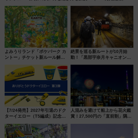
よみうりランド「ポケパーク カ
絶景を巡る新ルートが10月始
ントー」チケット新ルール解
動！「黒部宇奈月キャニオンル
説！購入制限の緩和と入場時の
ート」と旅の拠点「欅平ラウン
本人確認が11月スタート
ジ」がオープン
【7/24発売】2027年引退のドク
人混みを避けて船上から花火鑑
ターイエロー（T5編成）記念グ
賞！27,500円の「直前割」隅田
ッズ7種が登場！ 新幹線車内放
川花火クルーズはデパ地下グル
送の目覚まし時計など通販・販
メも持ち込みOK
売店舗まとめ