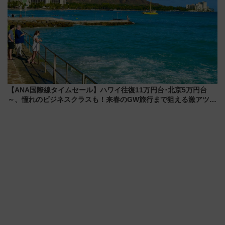
【ANA国際線タイムセール】ハワイ往復11万円台･北京5万円台
～、憧れのビジネスクラスも！来春のGW旅行まで狙える激アツ路
線まとめ（8/10まで）