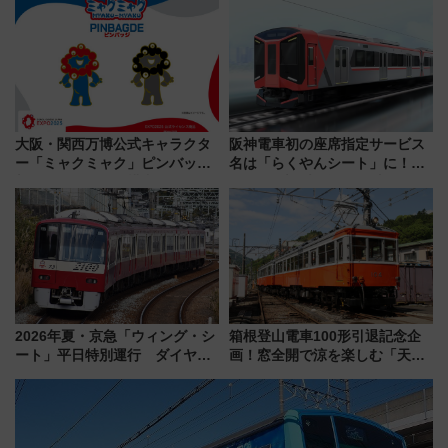
治体は？ 2026年は対象のエリア
業 行き交う電車の音や振動を
が拡大！
感じながら「ととのう」新感覚
大阪・関西万博公式キャラクタ
阪神電車初の座席指定サービス
ー「ミャクミャク」ピンバッジ
名は「らくやんシート」に！新
新登場！関西の駅構内などで7月
型3000系で大阪梅田～山陽姫路
中旬発売
を快適移動
2026年夏・京急「ウィング・シ
箱根登山電車100形引退記念企
ート」平日特別運行 ダイヤ・
画！窓全開で涼を楽しむ「天然
乗車方法を解説！2階建てバスや
クーラー体験号」と限定鉄コレ
三浦海岸を堪能できるお出かけ
発売
プランもご紹介