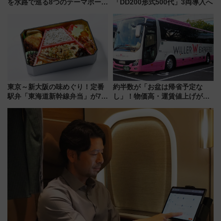
を水路で巡る8つのテーマポート
「DD200形式500代」3両導入へ
と限定デコレーションを解説
東京～新大阪の味めぐり！定番
約半数が「お盆は帰省予定な
駅弁「東海道新幹線弁当」が7月
し」！物価高・運賃値上げが財
21日にリニューアル発売
布を直撃、往復1万円以内なら帰
りたいけど……【WILLER お盆
帰省動向調査】