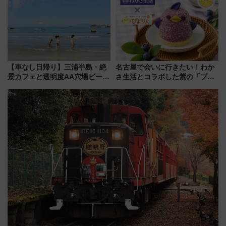
8/1～31）
【車なし日帰り】三浦半島・絶
名古屋で会いに行きたい！わか
景カフェと透明度AA穴場ビーチ
さ生活とコラボした紫の「ブル
を巡る！ おトクな電車きっぷ活
ーベリーぴよりん」期間限定販
用してストレスフリー旅へ行こ
売
う！