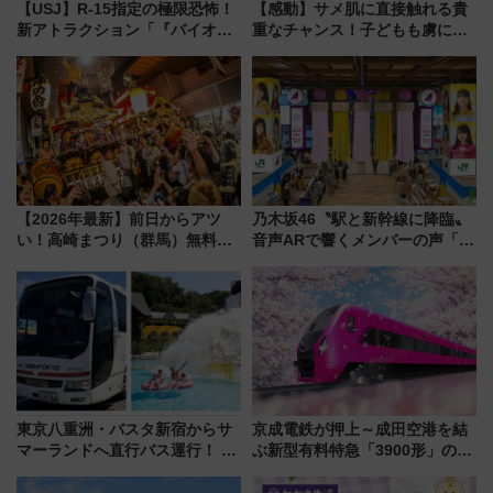
【USJ】R-15指定の極限恐怖！
【感動】サメ肌に直接触れる貴
新アトラクション「『バイオハ
重なチャンス！子どもも虜にな
ザード レクイエム』 ザ・ダイ
る鴨川シーワールド「エイとサ
ブ」今秋登場 ―予測不能の恐
メのタッチングプール」【夏休
怖に泣き叫べ―
み限定企画】
【2026年最新】前日からアツ
乃木坂46〝駅と新幹線に降臨〟
い！高崎まつり（群馬）無料観
音声ARで響くメンバーの声「真
覧エリアから初開催100人みこ
夏の全国ツアー2026」
しまで
東京八重洲・バスタ新宿からサ
京成電鉄が押上～成田空港を結
マーランドへ直行バス運行！ お
ぶ新型有料特急「3900形」のコ
トクな1Dayパスで夏のプールと
ンセプト・デザイン公開 愛称
推し活を楽しもう！（2026年
募集も実施