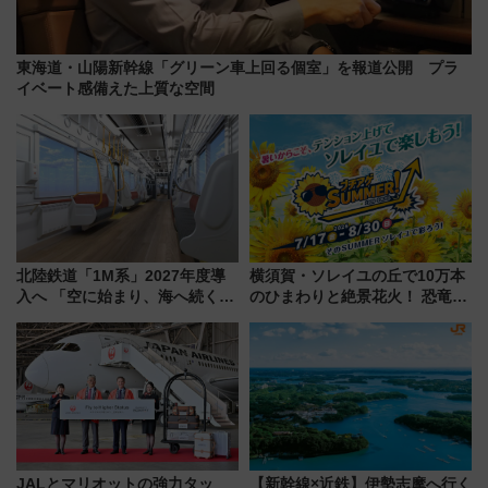
東海道・山陽新幹線「グリーン車上回る個室」を報道公開 プラ
イベート感備えた上質な空間
北陸鉄道「1M系」2027年度導
横須賀・ソレイユの丘で10万本
入へ 「空に始まり、海へ続く」
のひまわりと絶景花火！ 恐竜や
白山比咩神社をモチーフにした
ドッグプールなど三浦半島の日
神秘的なデザイン
帰りお出かけ最新情報（2026年
7月17日～開催）
JALとマリオットの強力タッ
【新幹線×近鉄】伊勢志摩へ行く