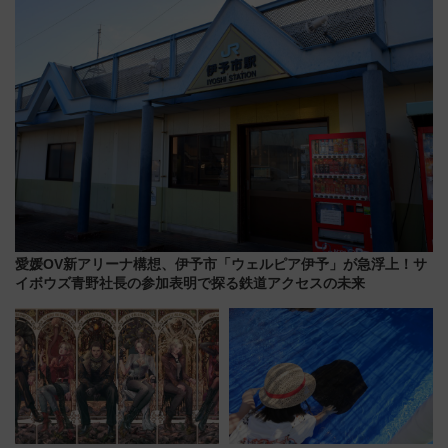
募は7/12まで！）
愛媛OV新アリーナ構想、伊予市「ウェルピア伊予」が急浮上！サ
イボウズ青野社長の参加表明で探る鉄道アクセスの未来