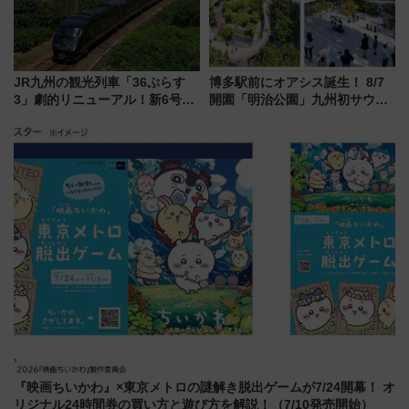
JR九州の観光列車「36ぷらす
博多駅前にオアシス誕生！ 8/7
3」劇的リニューアル！新6号車
開園「明治公園」九州初サウナ
“1〜2名用グリーン個室”と曜日
TOTOPAや日本一のピザなど絶
別 “プレミアムランチ”導入･ル
品グルメ登場で駅前の過ごし方
ートや価格など解説
はどう変わる？
『映画ちいかわ』×東京メトロの謎解き脱出ゲームが7/24開幕！ オ
リジナル24時間券の買い方と遊び方を解説！（7/10発売開始）