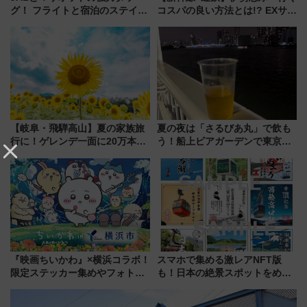
グ！ フライトと宿泊のステイタ
コスパの良い方法とは!? EXサー
スマッチでFLY ON ポイントや
ビス限定「近鉄伊勢志摩フリー
上級会員資格を効率よく獲得す
パス」の購入方法と紙版・デジ
る方法を解説
タル版の違いを解説
【岐阜・飛騨高山】夏の家族旅
夏の夜は「さるびあ丸」で飲も
行に！ゲレンデ一面に20万本の
う！船上ビアガーデンで東京湾
ひまわりが咲き誇る「アルコピ
の夜景を眺めながら軽く一
アひまわり園」開園
杯……工場直送生ビールや島グ
ルメが美味い
『映画ちいかわ』×横浜コラボ！
スマホで集める激レアNFT版
限定ステッカー集めやフォトス
も！日本の絶景スポットをめぐ
ポット、特別花火でみなとみら
って集める「索道印(さくどうい
いを満喫しよう（花火鑑賞会応
ん)」企画がスタート