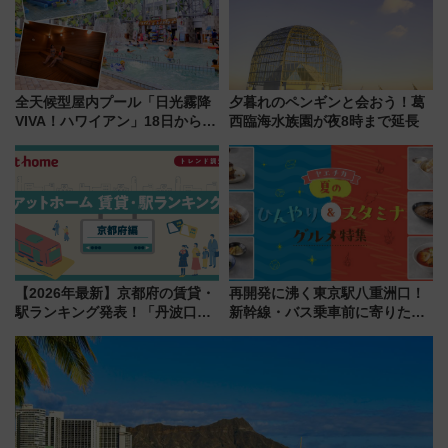
全天候型屋内プール「日光霧降
夕暮れのペンギンと会おう！葛
VIVA！ハワイアン」18日から営
西臨海水族園が夜8時まで延長
業開始 小さなお子様連れのフ
ァミリーから大人まで幅広い世
代が一日中楽しる夏のリゾート
を楽しんで
【2026年最新】京都府の賃貸・
再開発に沸く東京駅八重洲口！
駅ランキング発表！「丹波口」
新幹線・バス乗車前に寄りたい
の大躍進と「西大路」人気の理
「ヤエチカ」2026年夏の「ひん
由は？
やり＆スタミナグルメ」6選【新
店舗も！】