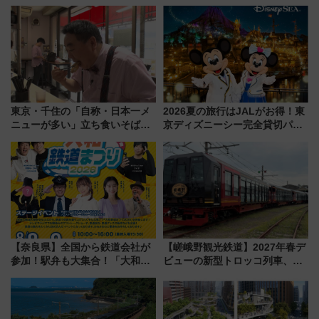
議終了で100年の歴史に幕
垣島から船で向かう究極のご褒
美旅「何もしない贅沢」を体験
してみない？
東京・千住の「自称・日本一メ
2026夏の旅行はJALがお得！東
ニューが多い」立ち食いそば屋
京ディズニーシー完全貸切パー
とは？ ＢＳ日テレ『ドランク塚
ティー招待券が当たるキャンペ
地のふらっと立ち食いそば』
ーン始まる 条件は「夏の国内
7/27夜10時～放送
線に2回搭乗」
【奈良県】全国から鉄道会社が
【嵯峨野観光鉄道】2027年春デ
参加！駅弁も大集合！「大和鉄
ビューの新型トロッコ列車、い
道まつり2026」が8月8日・9日
よいよ試運転開始へ！現行車両
に開催決定
は2026年で引退