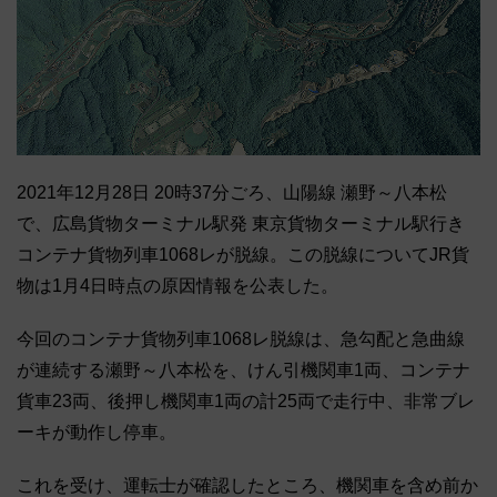
2021年12月28日 20時37分ごろ、山陽線 瀬野～八本松
で、広島貨物ターミナル駅発 東京貨物ターミナル駅行き
コンテナ貨物列車1068レが脱線。この脱線についてJR貨
物は1月4日時点の原因情報を公表した。
今回のコンテナ貨物列車1068レ脱線は、急勾配と急曲線
が連続する瀬野～八本松を、けん引機関車1両、コンテナ
貨車23両、後押し機関車1両の計25両で走行中、非常ブレ
ーキが動作し停車。
これを受け、運転士が確認したところ、機関車を含め前か