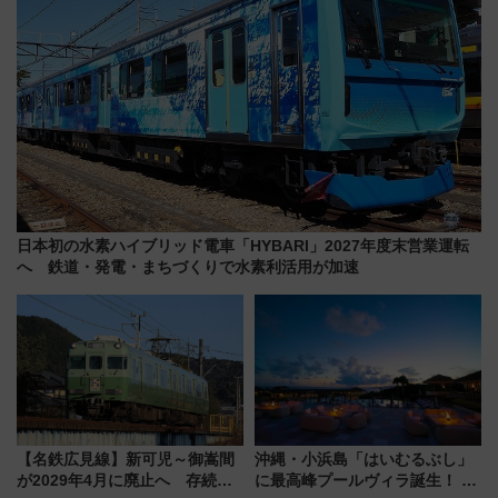
日本初の水素ハイブリッド電車「HYBARI」2027年度末営業運転
へ 鉄道・発電・まちづくりで水素利活用が加速
【名鉄広見線】新可児～御嵩間
沖縄・小浜島「はいむるぶし」
が2029年4月に廃止へ 存続協
に最高峰プールヴィラ誕生！ 石