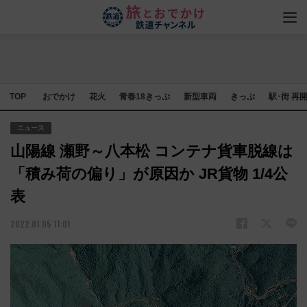
TOP
おでかけ
花火
青春18きっぷ
新型車両
きっぷ
駅･街 再
ニュース
山陽線 瀬野～八本松 コンテナ貨車脱線は
「積み荷の偏り」が原因か JR貨物 1/4公
表
2022.01.05 11:01