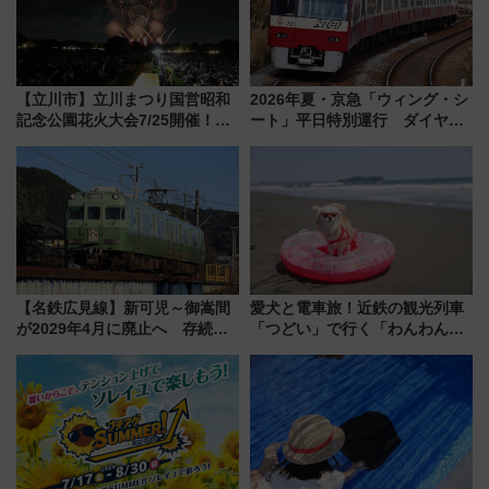
【立川市】立川まつり国営昭和
2026年夏・京急「ウィング・シ
記念公園花火大会7/25開催！
ート」平日特別運行 ダイヤ・
5000発の花火が夜を彩る 今年は
乗車方法を解説！2階建てバスや
混雑に要注意、その理由は
三浦海岸を堪能できるお出かけ
プランもご紹介
【名鉄広見線】新可児～御嵩間
愛犬と電車旅！近鉄の観光列車
が2029年4月に廃止へ 存続協
「つどい」で行く「わんわん列
議終了で100年の歴史に幕
車」第5弾！海辺のBBQも楽し
める日帰りツアー