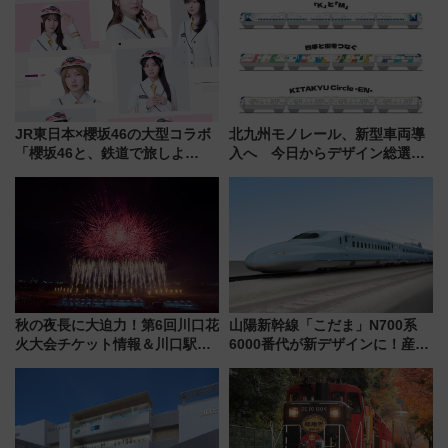
時開催に！
JR東日本×櫻坂46の大型コラボ
北九州モノレール、新型車両導
「櫻坂46と、鉄道で旅しよ
入へ 今日からデザイン総選挙
う。」が7月20日より始動！新
始まる
潟・長野・庄内へ
秋の夜長に大迫力！第6回川口花
山陽新幹線「こだま」N700系
火大会チケット情報＆川口駅か
6000番代が新デザインに！産学
らのアクセスガイド
連携で描く瀬戸内の波模様 運
用は今冬から