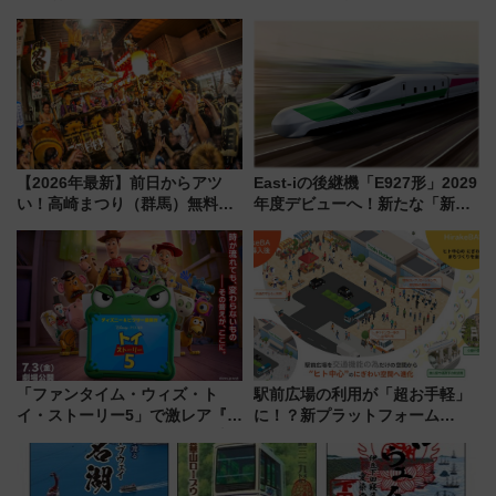
野毛山・金沢の電車アクセスや
地酒と食を味わう信州プレDC特
見どころ、限定イベントを徹底
別企画
解説！
【2026年最新】前日からアツ
East-iの後継機「E927形」2029
い！高崎まつり（群馬）無料観
年度デビューへ！新たな「新幹
覧エリアから初開催100人みこ
線専用検測車」の性能を徹底解
しまで
説【JR東日本】
「ファンタイム・ウィズ・ト
駅前広場の利用が「超お手軽」
イ・ストーリー5」で激レア『ロ
に！？新プラットフォーム
ルカナ』カードをゲット！最新
「HirakeBA」8月3日始動、ス
デコレーションも徹底解説
マホで簡単申請 物販や演奏会な
どに【JR東日本】