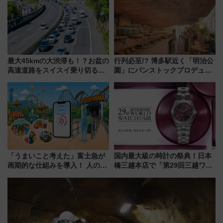
グ】
最大45kmの大渋滞も！？お盆の
行列必至!? 博多駅近く「明治公
高速道路をスイスイ乗り切る快
園」にパンストックプロデュー
適ドライブ術
スの新業態『Land Bageri』8/7
オープン 秋からはビストロ営業
も！
「うまいこと考えた」富士急が
国内最大級の時計の祭典！日本
画期的な仕組みを導入！ 人のか
橋三越本店で「第29回三越ワー
わりにスマホが並ぶ「分身く
ルドウォッチフェア」開幕
ん」始動
【2026年8月5日～25日】