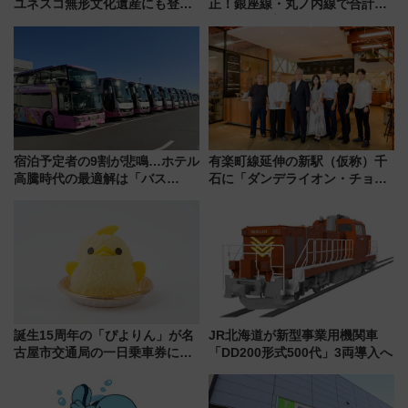
ユネスコ無形文化遺産にも登録
正！銀座線・丸ノ内線で合計
された「郡上おどり」楽しむ人
212本の大増発、混雑緩和に期
に 乗車には予約が必要
待
宿泊予定者の9割が悲鳴…ホテル
有楽町線延伸の新駅（仮称）千
高騰時代の最適解は「バス
石に「ダンデライオン・チョコ
泊」!? WILLER最新調査で判明
レート」が出店！ 東京メトロが
した、推し活遠征や観光時のリ
1億円出資で挑む新時代のまちづ
アルな懐事情
くりとは？
誕生15周年の「ぴよりん」が名
JR北海道が新型事業用機関車
古屋市交通局の一日乗車券に！
「DD200形式500代」3両導入へ
東山線では貸切電車も登場【限
定1万5000枚】