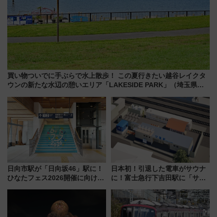
買い物ついでに手ぶらで水上散歩！ この夏行きたい越谷レイクタ
ウンの新たな水辺の憩いエリア「LAKESIDE PARK」（埼玉県越
谷市）
日向市駅が「日向坂46」駅に！
日本初！引退した電車がサウナ
ひなたフェス2026開催に向けJR
に！富士急行下吉田駅に「サ電
九州が記念きっぷや臨時列車で
（SADEN）」2026年12月開
全力応援 夜行列車「ドリーム
業 行き交う電車の音や振動を
おひさま号」も走る
感じながら「ととのう」新感覚