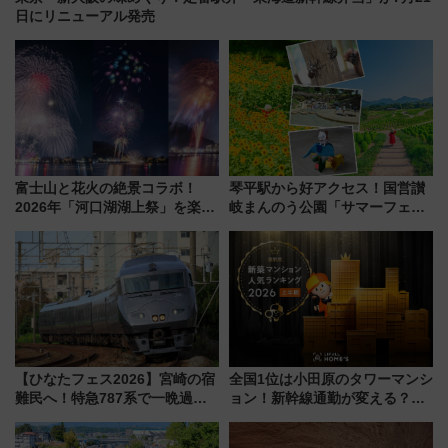
日にリニューアル発売
富士山と花火の絶景コラボ！
琴平駅から好アクセス！国営讃
2026年「河口湖湖上祭」を楽し
岐まんのう公園「サマーフェス
む完全ガイド＆鉄道アクセスの
タ」コキアに、ひまわりに、カ
ススメ
ブトムシに楽しいがいっぱい
【ひなたフェス2026】宮崎の宿
全国1位は小田原のタワーマンシ
難民へ！特急787系で一晩過ご
ョン！新幹線通勤が変える？
せる夜間滞在型イベント「スワ
「住みたい街」の最新トレンド
ローおひさま」が救世主に？
【新築マンション人気ランキン