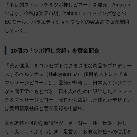
「多目的ストレッチ＆ツボ押しピロー」を発売。Amazon
のほか、今後は楽天市場、Yahoo！ショッピングなどの
ECモール、バラエティショップなどの実店舗で販売展開
していく。
10個の「ツボ押し突起」を黄金配合
「美と健康」をコンセプトにさまざまな商品をプロデュー
スするヘルシナス（Helcynas）の「多目的ストレッチ＆
マッサージピロー」は、医師が監修し、日本人エンジニア
が人間工学にもとづき、日本人のために設計したストレッ
チ＆マッサージピロー。ゼロから設計した優れたデザイン
は実用新案登録と意匠登録を申請中。
高さ調整が可能な新設計が、首・背中・腰・骨盤・おし
り・太もも・ふくらはぎ・足首と、多岐な部位への使用を