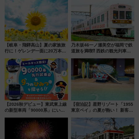
【岐阜・飛騨高山】夏の家族旅
乃木坂46一ノ瀬美空が福岡で鉄
行に！ゲレンデ一面に20万本の
道旅を満喫⁈ 西鉄の観光列車
ひまわりが咲き誇る「アルコピ
「THE RAIL KITCHEN
アひまわり園」開園
CHIKUGO」で巡る福岡･太宰
府･柳川の旅！YouTubeが公開
に
【2026秋デビュー】東武東上線
【宿泊記】星野リゾート「1955
の新型車両「90000系」にいち
東京ベイ」の夏が熱い！ 新客室
早く乗れる！ 8/11開催の小学生
「50sスターダムルーム」とア
向け先行試乗会でキッズアンバ
メリカングルメ＆絶品スイーツ
サダーになろう
を満喫（千葉県浦安市）