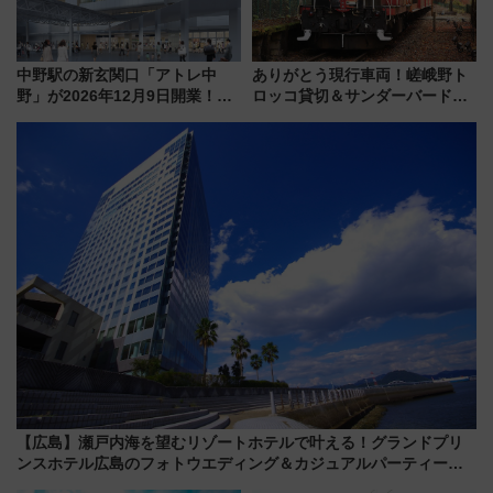
中野駅の新玄関口「アトレ中
ありがとう現行車両！嵯峨野ト
野」が2026年12月9日開業！新
ロッコ貸切＆サンダーバードレ
改札直結で屋上BBQも楽しめる
ストランで語り合う秋の京都
注目スポット
斉藤雪乃＆福原トシヒロと行
く！9月13日「京都の鉄道満喫
ツアー」開催
【広島】瀬戸内海を望むリゾートホテルで叶える！グランドプリ
ンスホテル広島のフォトウエディング＆カジュアルパーティープ
ラン