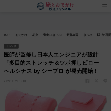
TOP
おでかけ
花火
青春18きっぷ
新型車両
きっぷ
駅･街 再
トレンド
医師が監修し日本人エンジニアが設計
「多目的ストレッチ＆ツボ押しピロー」
ヘルシナス by シープロ が発売開始！
2022.01.23 16:01