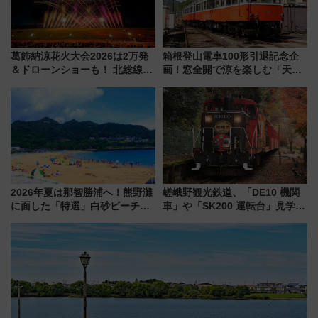
葛飾納涼花火大会2026は2万発
箱根登山電車100形引退記念企
＆ドローンショーも！ 北総線を
画！窓全開で涼を楽しむ「天然
使った穴場アクセスや臨時列
クーラー体験号」と限定鉄コレ
車、観覧スポット情報と周辺観
発売
光まとめ（7/28開催）
2026年夏は那智勝浦へ！熊野灘
嵯峨野観光鉄道、「DE10 機関
に面した「特選」白砂ビーチは
車」や「SK200 運転台」見学ツ
必見 「第17回那智勝浦町花火大
アーを開催！ ラストランイベン
会」は8月11日開催！
トの一環で激レア体験できちゃ
うかも 参加方法やスケジュール
をご紹介