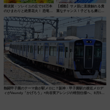
横須賀・ソレイユの丘で10万本
【感動】サメ肌に直接触れる貴
のひまわりと絶景花火！ 恐竜や
重なチャンス！子どもも虜にな
ドッグプールなど三浦半島の日
る鴨川シーワールド「エイとサ
帰りお出かけ最新情報（2026年
メのタッチングプール」【夏休
7月17日～開催）
み限定企画】
熱闘甲子園のテーマ曲が駅メロに？阪神・甲子園駅の接近メロデ
ィがVaundy「かげろう」×向谷実アレンジの特別仕様へ、8月5日
始発から