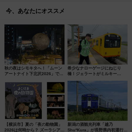
今、あなたにオススメ
秋の夜はシモキタへ！「ムーン
希少なナローゲージにねじり
アートナイト下北沢2026」でイ
橋！ジェラートがミルキー
マーシブシアターやアート巡り
米！？「新・鉄道ひとり旅」
を満喫しよう
278回目の舞台は「三岐鉄道北
勢線」
【横浜市】夏の「夜の動物園」
新潟の酒観光列車「越乃
2026は何時から？ ズーラシア・
Shu*Kura」が長野県内初運行！