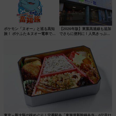
ポケモン「ヌオー」と巡る高知
【2026年版】東葉高速線も追加
旅！ ポケふた＆ヌオー電車で楽
でさらに便利に！人気きっぷ
しむ鉄道スタンプラリーで土佐
「サンキューちばフリーパス」
路の絶景と絶品グルメを満喫！
今年も発売 秋・早春に千葉県を
（7月18日スタート）
巡るなら使い勝手・コスパ抜群
東京～新大阪の味めぐり！定番駅弁「東海道新幹線弁当」が7月21