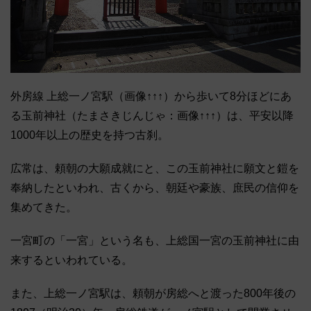
外房線 上総一ノ宮駅（画像↑↑↑）から歩いて8分ほどにあ
る玉前神社（たまさきじんじゃ：画像↑↑↑）は、平安以降
1000年以上の歴史を持つ古刹。
広常は、頼朝の大願成就にと、この玉前神社に願文と鎧を
奉納したといわれ、古くから、朝廷や豪族、庶民の信仰を
集めてきた。
一宮町の「一宮」という名も、上総国一宮の玉前神社に由
来するといわれている。
また、上総一ノ宮駅は、頼朝が房総へと渡った800年後の