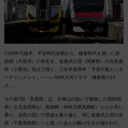
1100年代後半、平安時代末期から、鎌倉時代を築いた源
頼朝（大泉洋）の半生を、坂東武士団（関東勢）の北条義
時（小栗旬）視点で描く、三谷幸喜脚本「予測不能エンタ
ーテインメント」―――NHK大河ドラマ「鎌倉殿の13
人」。
その第7回「吾妻鏡」は、石橋山の戦いで惨敗した源頼朝
率いる北条部隊が、真鶴岬（神奈川県真鶴町）から小舟に
乗り、決死の思いで荒波を乗り越え、同じ坂東武士団の安
房（千葉県南部）へと渡ったあとの駆け引きが描かれた。