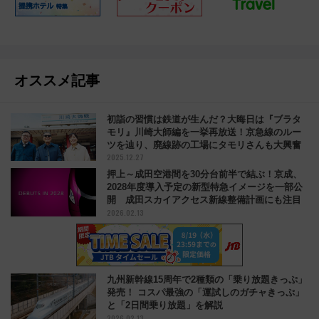
オススメ記事
初詣の習慣は鉄道が生んだ？大晦日は『ブラタ
モリ』川崎大師編を一挙再放送！京急線のルー
ツを辿り、廃線跡の工場にタモリさんも大興奮
2025.12.27
押上～成田空港間を30分台前半で結ぶ！京成、
2028年度導入予定の新型特急イメージを一部公
開 成田スカイアクセス新線整備計画にも注目
2026.02.13
九州新幹線15周年で2種類の「乗り放題きっぷ」
発売！ コスパ最強の「運試しのガチャきっぷ」
と「2日間乗り放題」を解説
2026.02.13