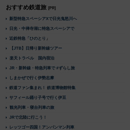
おすすめ鉄道旅
[PR]
新型特急スペーシアXで日光鬼怒川へ
日光・中禅寺湖に特急スペーシアで
近鉄特急「ひのとり」
【JTB】日帰り新幹線ツアー
楽天トラベル 国内宿泊
JR・新幹線・特急列車で #ずらし旅
しまかぜで行く伊勢志摩
鉄道ファン集まれ！ 鉄道博物館特集
サフィール踊り子号で行く伊豆
観光列車・寝台列車の旅
JRで北陸に行こう！
レッツゴー四国！アンパンマン列車