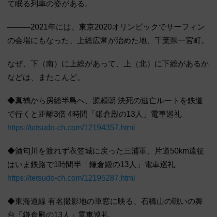
て眠る列車の姿がある。
―――2021年には、東京2020オリンピックでサーフィン
の会場にもなった、上総広常が治めた地、千葉県一宮町。
なぜ、下（南）に上総があって、上（北）に下総があるか
などは、またこんど。
◆真鶴から房総半島へ、源頼朝 決死の逃亡ルートを鉄道
で行くと距離3倍 4時間「鎌倉殿の13人」電車巡礼
https://tetsudo-ch.com/12194357.html
◆酒匂川を渡れず衣笠城に戻った三浦軍、片道50km遠征
はいま鉄路で1時間半「鎌倉殿の13人」電車巡礼
https://tetsudo-ch.com/12195287.html
◆東海道線 有名撮影地の車窓に映る、石橋山の戦いの舞
台「鎌倉殿の13人」電車巡礼