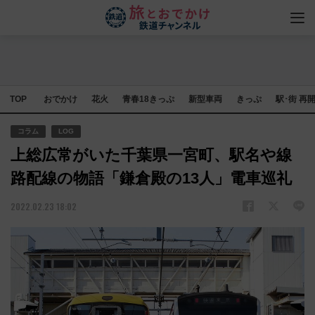
TOP
おでかけ
花火
青春18きっぷ
新型車両
きっぷ
駅･街 再
コラム
LOG
上総広常がいた千葉県一宮町、駅名や線
路配線の物語「鎌倉殿の13人」電車巡礼
2022.02.23 18:02