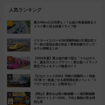
人気ランキング
最大45kmの大渋滞も！？お盆の高速道路をス
イスイ乗り切る快適ドライブ術
ドクターイエロー＆500系新幹線の引退記念ツ
アー秋の追加企画が決定！乗車体験やグッズ・
ホテル情報まとめ
【2026年夏】富士急行線で巡る「うちはサス
ケ」誕生日スタンプラリー！富士急ハイランド
限定グルメ＆グッズ徹底ガイド
【ひなたフェス2026】宮崎の宿難民へ！特急
787系で一晩過ごせる夜間滞在型イベント「ス
ワローおひさま」が救世主に？
【岡山】夏休みは夜の動物園へ！池田動物園
「光のナイトズー2026」で光と動物が彩る特
別な夜