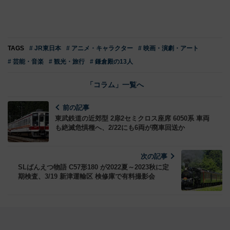
TAGS
# JR東日本
# アニメ・キャラクター
# 映画・演劇・アート
# 芸能・音楽
# 観光・旅行
# 鎌倉殿の13人
「コラム」一覧へ
前の記事
東武鉄道の近郊型 2扉2セミクロス座席 6050系 車両
も絶滅危惧種へ、2/22にも6両が廃車回送か
次の記事
SLばんえつ物語 C57形180 が2022夏～2023秋に定
期検査、3/19 新津運輸区 検修庫で有料撮影会