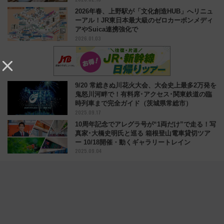
2026年春、上野駅が「文化創造HUB」へリニュ
ーアル！JR東日本最大級のゼロカーボンメディ
アやSuica連携強化で
2026.01.03
9/20 常総きぬ川花火大会、大会史上最多2万発を
鬼怒川河畔で！有料席･アクセス･関東鉄道の臨
時列車まで完全ガイド（茨城県常総市）
2025.09.17
10周年記念でアレグラ号が“1両だけ”で走る！写
真家･大橋史明氏と巡る 箱根登山電車貸切ツア
ー 10/18開催・動くギャラリートレイン
2025.09.04