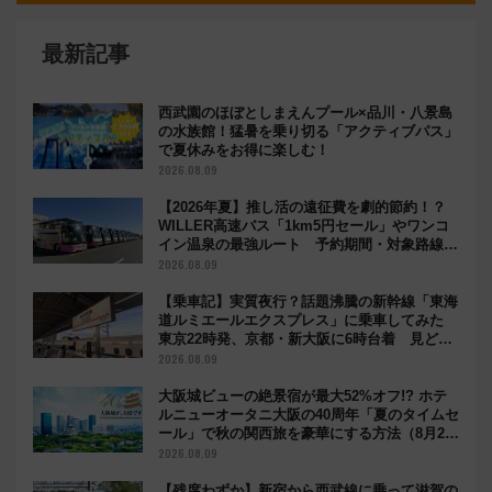
最新記事
西武園のほぼとしまえんプール×品川・八景島
の水族館！猛暑を乗り切る「アクティブパス」
で夏休みをお得に楽しむ！
2026.08.09
【2026年夏】推し活の遠征費を劇的節約！？
WILLER高速バス「1km5円セール」やワンコ
イン温泉の最強ルート 予約期間・対象路線ま
とめ
2026.08.09
【乗車記】実質夜行？話題沸騰の新幹線「東海
道ルミエールエクスプレス」に乗車してみた
東京22時発、京都・新大阪に6時台着 見どこ
ろは岐阜羽島の素晴らし過ぎる朝
2026.08.09
大阪城ビューの絶景宿が最大52%オフ!? ホテ
ルニューオータニ大阪の40周年「夏のタイムセ
ール」で秋の関西旅を豪華にする方法（8月20
日まで！）
2026.08.09
【残席わずか】新宿から西武線に乗って滋賀の