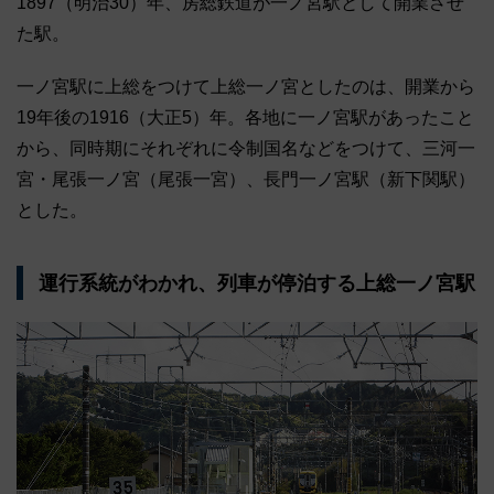
1897（明治30）年、房総鉄道が一ノ宮駅として開業させ
た駅。
一ノ宮駅に上総をつけて上総一ノ宮としたのは、開業から
19年後の1916（大正5）年。各地に一ノ宮駅があったこと
から、同時期にそれぞれに令制国名などをつけて、三河一
宮・尾張一ノ宮（尾張一宮）、長門一ノ宮駅（新下関駅）
とした。
運行系統がわかれ、列車が停泊する上総一ノ宮駅