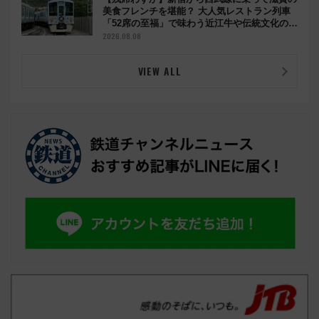
美食フレンチを堪能？ 大人気レストラン列車
「52席の至福」で味わう近江牛や伝統文化の特
別コラボ
2026.08.08
VIEW ALL