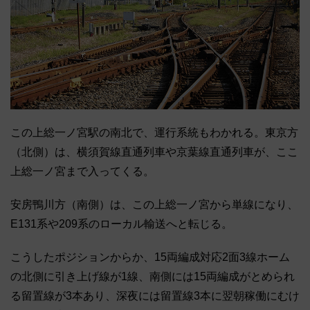
この上総一ノ宮駅の南北で、運行系統もわかれる。東京方
（北側）は、横須賀線直通列車や京葉線直通列車が、ここ
上総一ノ宮まで入ってくる。
安房鴨川方（南側）は、この上総一ノ宮から単線になり、
E131系や209系のローカル輸送へと転じる。
こうしたポジションからか、15両編成対応2面3線ホーム
の北側に引き上げ線が1線、南側には15両編成がとめられ
る留置線が3本あり、深夜には留置線3本に翌朝稼働にむけ