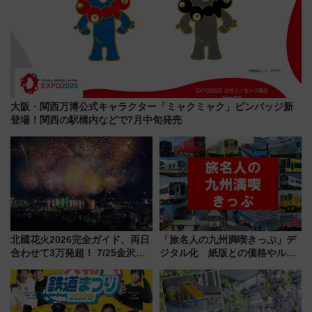
大阪・関西万博公式キャラクター「ミャクミャク」ピンバッジ新
登場！関西の駅構内などで7月中旬発売
北國花火2026完全ガイド、両日
「旅名人の九州満喫きっぷ」デ
合わせて3万発超！ 7/25金沢大
ジタル化 紙版との価格やルー
会・8/1川北大会の2つの花火大
ルの違いを解説
会の日程・アクセス・観覧席ま
とめ（石川県）