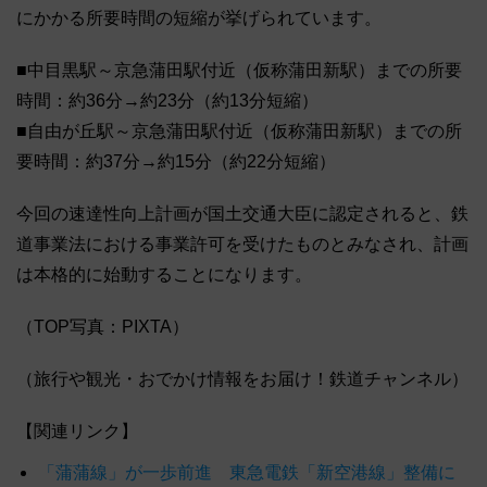
にかかる所要時間の短縮が挙げられています。
■中目黒駅～京急蒲田駅付近（仮称蒲田新駅）までの所要
時間：約36分→約23分（約13分短縮）
■自由が丘駅～京急蒲田駅付近（仮称蒲田新駅）までの所
要時間：約37分→約15分（約22分短縮）
今回の速達性向上計画が国土交通大臣に認定されると、鉄
道事業法における事業許可を受けたものとみなされ、計画
は本格的に始動することになります。
（TOP写真：PIXTA）
（旅行や観光・おでかけ情報をお届け！鉄道チャンネル）
【関連リンク】
「蒲蒲線」が一歩前進 東急電鉄「新空港線」整備に