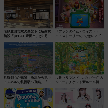
名鉄豊田市駅の高架下に新商業
「ファンタイム・ウィズ・ト
施設「μPLAT 豊田市」が8月26
イ・ストーリー5」で激レア『ロ
日開業！全8店舗が出店し街の新
ルカナ』カードをゲット！最新
たな玄関口へ
デコレーションも徹底解説
札幌都心が激変！高速から地下
よみうりランド「ポケパーク カ
トンネルで札幌駅へ直結、「創
ントー」チケット新ルール解
成川通都心アクセス道路」が7月
説！購入制限の緩和と入場時の
から本格着工、延長4.8km整備
本人確認が11月スタート
事業の全貌