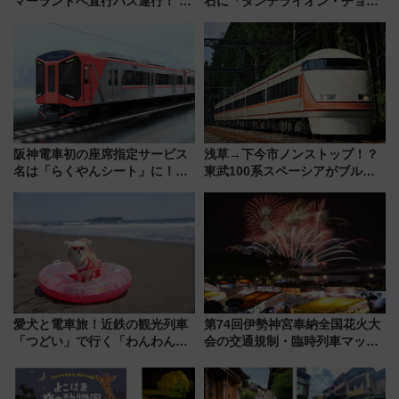
マーランドへ直行バス運行！ お
石に「ダンデライオン・チョコ
トクな1Dayパスで夏のプールと
レート」が出店！ 東京メトロが
推し活を楽しもう！（2026年
1億円出資で挑む新時代のまちづ
8/1～31）
くりとは？
阪神電車初の座席指定サービス
浅草→下今市ノンストップ！？
名は「らくやんシート」に！新
東武100系スペーシアがブルー
型3000系で大阪梅田～山陽姫路
リボン賞35周年記念で「デビュ
を快適移動
ー当時の停車駅」を再現 運転
時刻や特急券の買い方を紹介
愛犬と電車旅！近鉄の観光列車
第74回伊勢神宮奉納全国花火大
「つどい」で行く「わんわん列
会の交通規制・臨時列車マッ
車」第5弾！海辺のBBQも楽し
プ！JR東海・近鉄で快適にアク
める日帰りツアー
セス