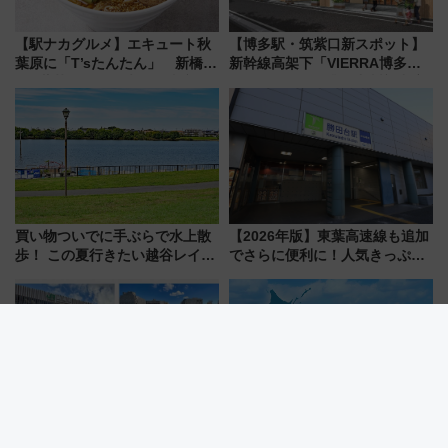
【駅ナカグルメ】エキュート秋
【博多駅・筑紫口新スポット】
葉原に「T’sたんたん」 新橋に
新幹線高架下「VIERRA博多テ
551蓬莱のDNAを継ぐ「東京豚
ラス」が9/18開業！九州初出店
饅」、オムライス専門店「肉と
など注目の全6店舗 「博多活憩
たまご」新グルメ続々登場！
通り」も一新
【2026年8月】
買い物ついでに手ぶらで水上散
【2026年版】東葉高速線も追加
歩！ この夏行きたい越谷レイク
でさらに便利に！人気きっぷ
タウンの新たな水辺の憩いエリ
「サンキューちばフリーパス」
ア「LAKESIDE PARK」（埼玉
今年も発売 秋・早春に千葉県を
県越谷市）
巡るなら使い勝手・コスパ抜群
【2026年最新】新潟駅の再開発
HIS「4つのフェリーで繋ぐ 日本
はいつ完成？ 万代広場全面完成
一周大満喫旅8日間」とは？天橋