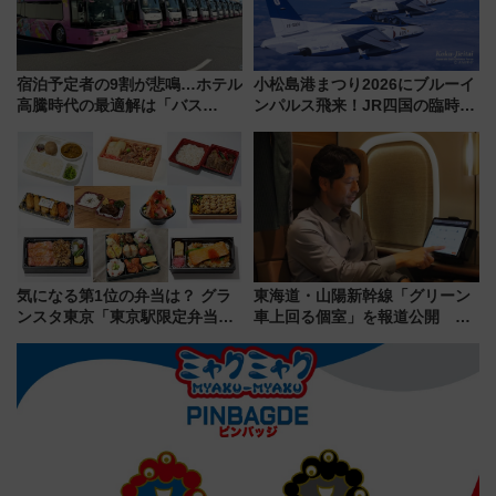
宿泊予定者の9割が悲鳴…ホテル
小松島港まつり2026にブルーイ
高騰時代の最適解は「バス
ンパルス飛来！JR四国の臨時ダ
泊」!? WILLER最新調査で判明
イヤや駐車場予約を徹底解説
した、推し活遠征や観光時のリ
アルな懐事情
気になる第1位の弁当は？ グラ
東海道・山陽新幹線「グリーン
ンスタ東京「東京駅限定弁当
車上回る個室」を報道公開 プ
2026 売上ランキング」
ライベート感備えた上質な空間