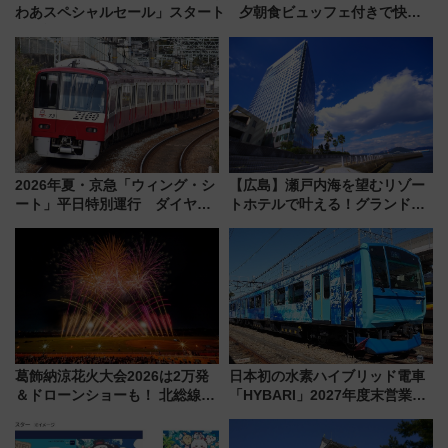
わあスペシャルセール」スタート 夕朝食ビュッフェ付きで快適
な船旅はいかが？
2026年夏・京急「ウィング・シ
【広島】瀬戸内海を望むリゾー
ート」平日特別運行 ダイヤ・
トホテルで叶える！グランドプ
乗車方法を解説！2階建てバスや
リンスホテル広島のフォトウエ
三浦海岸を堪能できるお出かけ
ディング＆カジュアルパーティ
プランもご紹介
ープラン
葛飾納涼花火大会2026は2万発
日本初の水素ハイブリッド電車
＆ドローンショーも！ 北総線を
「HYBARI」2027年度末営業運
使った穴場アクセスや臨時列
転へ 鉄道・発電・まちづくり
車、観覧スポット情報と周辺観
で水素利活用が加速