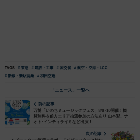
TAGS
# 東急
# 建設・工事
# 国交省
# 航空・空港・LCC
# 新線・新駅開業
# 羽田空港
「ニュース」一覧へ
前の記事
万博「いのちミュージックフェス」8/9･10開催！観
覧無料＆前方エリア抽選参加の方法あり 山本彩、ナ
オト･インティライミなど出演！
次の記事