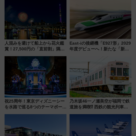
人混みを避けて船上から花火鑑
East-iの後継機「E927形」2029
賞！27,500円の「直前割」隅田
年度デビューへ！新たな「新幹
川花火クルーズはデパ地下グル
線専用検測車」の性能を徹底解
メも持ち込みOK
説【JR東日本】
祝25周年！東京ディズニーシー
乃木坂46一ノ瀬美空が福岡で鉄
を水路で巡る8つのテーマポート
道旅を満喫⁈ 西鉄の観光列車
と限定デコレーションを解説
「THE RAIL KITCHEN
CHIKUGO」で巡る福岡･太宰
府･柳川の旅！YouTubeが公開
に