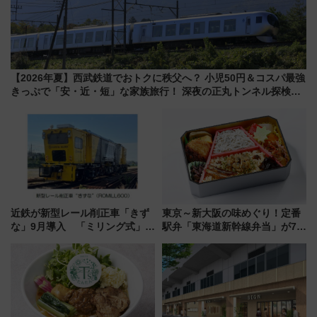
【2026年夏】西武鉄道でおトクに秩父へ？ 小児50円＆コスパ最強
きっぷで「安・近・短」な家族旅行！ 深夜の正丸トンネル探検や
特急ラビューも
近鉄が新型レール削正車「きず
東京～新大阪の味めぐり！定番
な」9月導入 「ミリング式」採
駅弁「東海道新幹線弁当」が7月
用でメンテナンス作業を効率
21日にリニューアル発売
化！安全性や乗り心地の向上に
貢献するだけでなく、全線区で
活躍するための仕組みも