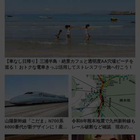
【車なし日帰り】三浦半島・絶景カフェと透明度AA穴場ビーチを
巡る！ おトクな電車きっぷ活用してストレスフリー旅へ行こう！
山陽新幹線「こだま」N700系
令和8年熊本地震で九州新幹線も
6000番代が新デザインに！産学
レール破断など確認 現在の運
連携で描く瀬戸内の波模様 運
転見合わせ状況と交通網への影
用は今冬から
響