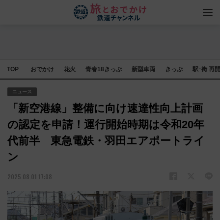
TOP
おでかけ
花火
青春18きっぷ
新型車両
きっぷ
駅･街 再
ニュース
「新空港線」整備に向け速達性向上計画
の認定を申請！運行開始時期は令和20年
代前半 東急電鉄・羽田エアポートライ
ン
2025.08.01 17:08