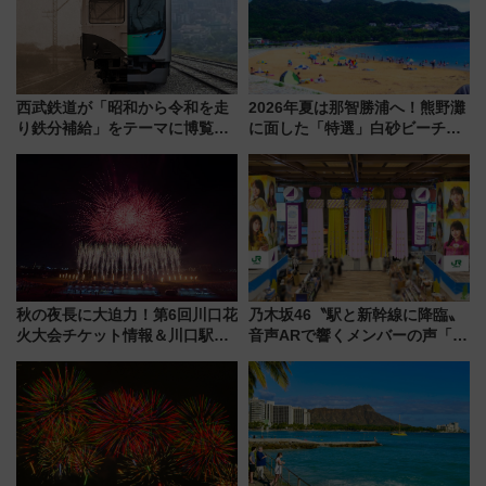
西武鉄道が「昭和から令和を走
2026年夏は那智勝浦へ！熊野灘
り鉄分補給」をテーマに博覧会
に面した「特選」白砂ビーチは
を実施！くすのきホールで8月
必見 「第17回那智勝浦町花火大
14日から 新車両「トキイロ」体
会」は8月11日開催！
験ブースも アクセスや申込方法
を解説
秋の夜長に大迫力！第6回川口花
乃木坂46〝駅と新幹線に降臨〟
火大会チケット情報＆川口駅か
音声ARで響くメンバーの声「真
らのアクセスガイド
夏の全国ツアー2026」