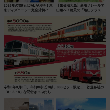
2026夏の旅行はJALがお得！東
【気仙沼大島】新モノレールで
京ディズニーシー完全貸切パー
山頂へ！絶景の「亀山テラス
ティー招待券が当たるキャンペ
360°」が7月19日オープン、休
ーン始まる 条件は「夏の国内
暇村のお得な日帰りプランも登
線に2回搭乗」
場
令和8年8月8日、午前8時8分8秒、888セット限定……鉄道各社の
「8・8・8」な記念きっぷたち