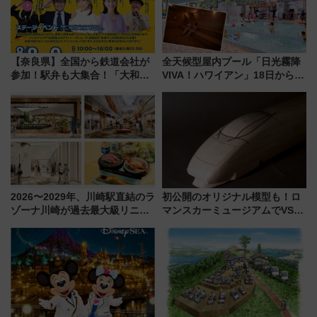
【奈良県】全国から鉄道会社が
全天候型屋内プール「日光霧降
参加！駅弁も大集合！「大和鉄
VIVA！ハワイアン」18日から営
道まつり2026」が8月8日・9日
業開始 小さなお子様連れのフ
に開催決定
ァミリーから大人まで幅広い世
代が一日中楽しる夏のリゾート
を楽しんで
2026〜2029年、川崎駅直結のラ
初公開のオリジナル模型も！ロ
ゾーナ川崎が過去最大級リニュ
マンスカーミュージアムでVSE
ーアル！ フードコート拡大など
の設計秘話に迫る企画展が7月
「いつから何が変わるか」徹底
15日スタート
解説！