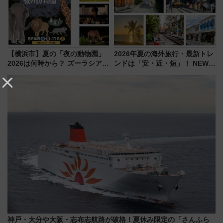
【横浜市】夏の「夜の動物園」
2026年夏の海外旅行・最新トレ
2026は何時から？ ズーラシア・
ンドは「安・近・短」！ NEWT
野毛山・金沢の電車アクセスや
調査から読み解く、最新の人気
見どころ、限定イベントを徹底
渡航先TOP5とは？ 円安時代の
解説！
旅行術
神戸・大分や大阪・志布志航路が破格！夏休み限定の「さんふら