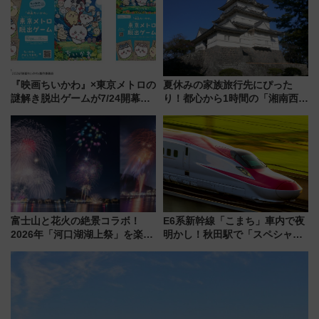
光まとめ（7/28開催）
『映画ちいかわ』×東京メトロの
夏休みの家族旅行先にぴった
謎解き脱出ゲームが7/24開幕！
り！都心から1時間の「湘南西エ
オリジナル24時間券の買い方と
リア」満喫ガイド 鎌倉・江の
遊び方を解説！（7/10発売開
島とは異なる魅力を持つ今夏の
始）
注目スポット
富士山と花火の絶景コラボ！
E6系新幹線「こまち」車内で夜
2026年「河口湖湖上祭」を楽し
明かし！秋田駅で「スペシャル
む完全ガイド＆鉄道アクセスの
ナイト」8月開催、料金や予約方
ススメ
法は？