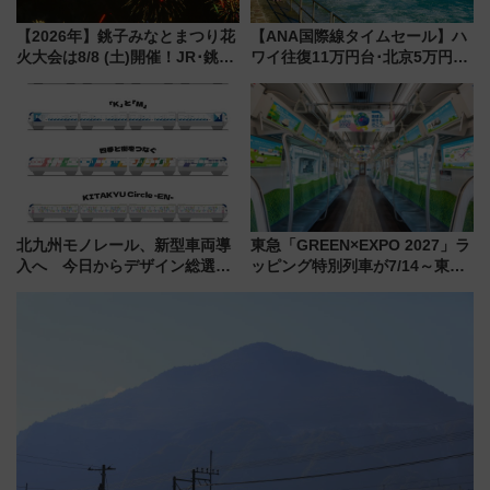
【2026年】銚子みなとまつり花
【ANA国際線タイムセール】ハ
火大会は8/8 (土)開催！JR･銚子
ワイ往復11万円台･北京5万円台
電鉄の臨時列車やアクセス情
～、憧れのビジネスクラスも！
報、利根川に咲く8,000発の大迫
来春のGW旅行まで狙える激ア
力＆屋台を満喫
ツ路線まとめ（8/10まで）
北九州モノレール、新型車両導
東急「GREEN×EXPO 2027」ラ
入へ 今日からデザイン総選挙
ッピング特別列車が7/14～東
始まる
横・田園都市・目黒線でデビュ
ー！ 注目の編成やデザインまと
め