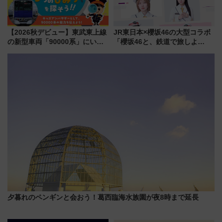
【2026秋デビュー】東武東上線
JR東日本×櫻坂46の大型コラボ
の新型車両「90000系」にいち
「櫻坂46と、鉄道で旅しよ
早く乗れる！ 8/11開催の小学生
う。」が7月20日より始動！新
向け先行試乗会でキッズアンバ
潟・長野・庄内へ
サダーになろう
夕暮れのペンギンと会おう！葛西臨海水族園が夜8時まで延長