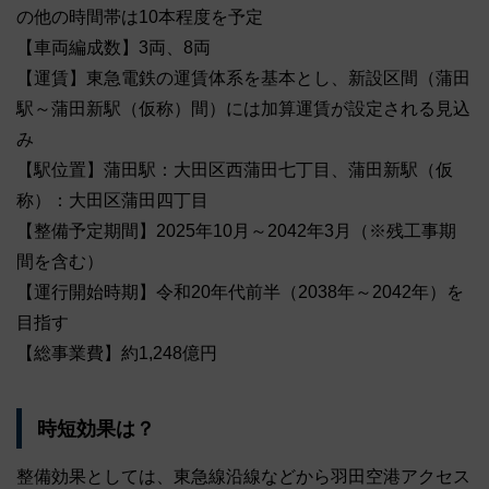
の他の時間帯は10本程度を予定
【車両編成数】3両、8両
【運賃】東急電鉄の運賃体系を基本とし、新設区間（蒲田
駅～蒲田新駅（仮称）間）には加算運賃が設定される見込
み
【駅位置】蒲田駅：大田区西蒲田七丁目、蒲田新駅（仮
称）：大田区蒲田四丁目
【整備予定期間】2025年10月～2042年3月（※残工事期
間を含む）
【運行開始時期】令和20年代前半（2038年～2042年）を
目指す
【総事業費】約1,248億円
時短効果は？
整備効果としては、東急線沿線などから羽田空港アクセス