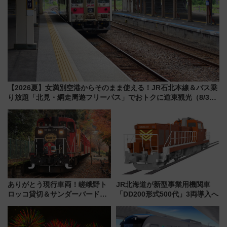
【2026夏】女満別空港からそのまま使える！JR石北本線＆バス乗
り放題「北見・網走周遊フリーパス」でおトクに道東観光（8/3発
売）
ありがとう現行車両！嵯峨野ト
JR北海道が新型事業用機関車
ロッコ貸切＆サンダーバードレ
「DD200形式500代」3両導入へ
ストランで語り合う秋の京都
斉藤雪乃＆福原トシヒロと行
く！9月13日「京都の鉄道満喫