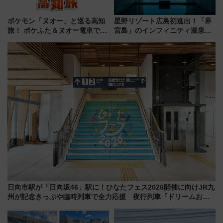
ポケモン「ヌオー」と巡る高知
星野リゾート広島初進出！「界
旅！ ポケふた＆ヌオー電車で楽
宮島」のインフィニティ温泉と
しむ鉄道スタンプラリーで土佐
古式サウナ「石風呂」を大解剖
路の絶景と絶品グルメを満喫！
宿泊料金・アクセスは？（2026
（7月18日スタート）
年7月23日開業）
日向市駅が「日向坂46」駅に！ひなたフェス2026開催に向けJR九
州が記念きっぷや臨時列車で全力応援 夜行列車「ドリームおひ
さま号」も走る