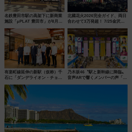
名鉄豊田市駅の高架下に新商業
北國花火2026完全ガイド、両日
施設「μPLAT 豊田市」が8月26
合わせて3万発超！ 7/25金沢大
日開業！全8店舗が出店し街の新
会・8/1川北大会の2つの花火大
たな玄関口へ
会の日程・アクセス・観覧席ま
とめ（石川県）
有楽町線延伸の新駅（仮称）千
乃木坂46〝駅と新幹線に降臨〟
石に「ダンデライオン・チョコ
音声ARで響くメンバーの声「真
レート」が出店！ 東京メトロが
夏の全国ツアー2026」
1億円出資で挑む新時代のまちづ
くりとは？