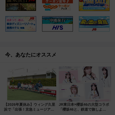
今、あなたにオススメ
【2026年夏休み】ウィング久里
JR東日本×櫻坂46の大型コラボ
浜で「出張！京急ミュージア
「櫻坂46と、鉄道で旅しよ
ム」開催！入場無料でスタンプ
う。」が7月20日より始動！新