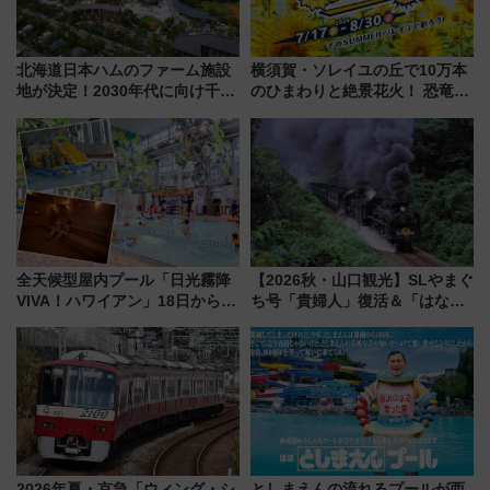
北海道日本ハムのファーム施設
横須賀・ソレイユの丘で10万本
地が決定！2030年代に向け千歳
のひまわりと絶景花火！ 恐竜や
線沿線が一大野球エリア
ドッグプールなど三浦半島の日
帰りお出かけ最新情報（2026年
7月17日～開催）
全天候型屋内プール「日光霧降
【2026秋・山口観光】SLやまぐ
VIVA！ハワイアン」18日から営
ち号「貴婦人」復活＆「はなあ
業開始 小さなお子様連れのフ
かり」初走行区間も！山口DCの
ァミリーから大人まで幅広い世
注目観光列車まとめ きっぷの取
代が一日中楽しる夏のリゾート
り方は？
を楽しんで
2026年夏・京急「ウィング・シ
としまえんの流れるプールが西