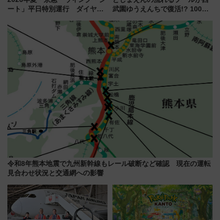
ート」平日特別運行 ダイヤ・
武園ゆうえんちで復活!? 100周
乗車方法を解説！2階建てバスや
年記念企画＆「春日のうん○スラ
三浦海岸を堪能できるお出かけ
イダー」に注目 2026年夏は所
プランもご紹介
沢へ遊びに行こう
令和8年熊本地震で九州新幹線もレール破断など確認 現在の運転
見合わせ状況と交通網への影響