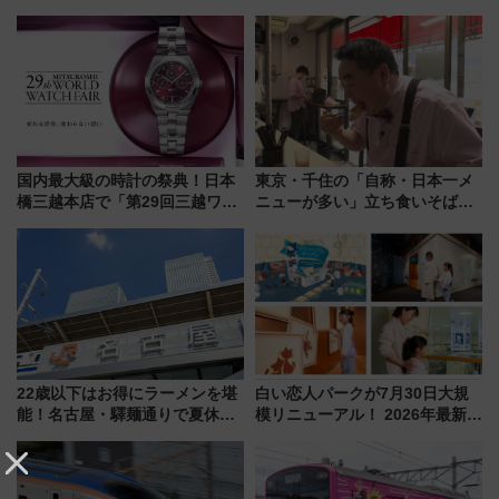
国内最大級の時計の祭典！日本
東京・千住の「自称・日本一メ
橋三越本店で「第29回三越ワー
ニューが多い」立ち食いそば屋
ルドウォッチフェア」開幕
とは？ ＢＳ日テレ『ドランク塚
【2026年8月5日～25日】
地のふらっと立ち食いそば』
7/27夜10時～放送
22歳以下はお得にラーメンを堪
白い恋人パークが7月30日大規
能！名古屋・驛麺通りで夏休み
模リニューアル！ 2026年最新の
限定「U22応援割り」が7月21日
新エリア・工場見学の見どころ
よりスタート
と料金・アクセスを徹底解説
（札幌市）