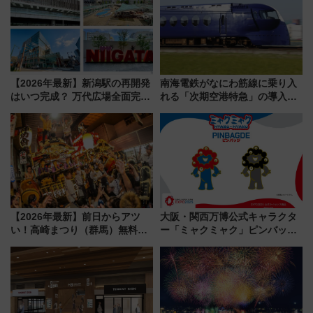
【2026年最新】新潟駅の再開発
南海電鉄がなにわ筋線に乗り入
はいつ完成？ 万代広場全面完成
れる「次期空港特急」の導入を
から「にいがた2キロ」・古町再
決定！ピニンファリーナによる
開発、バスタ新潟構想まで徹底
日本初の鉄道デザイン
解説！
【2026年最新】前日からアツ
大阪・関西万博公式キャラクタ
い！高崎まつり（群馬）無料観
ー「ミャクミャク」ピンバッジ
覧エリアから初開催100人みこ
新登場！関西の駅構内などで7月
しまで
中旬発売