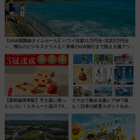
【ANA国際線タイムセール】ハワイ往復11万円台･北京5万円台
～、憧れのビジネスクラスも！来春のGW旅行まで狙える激アツ路
線まとめ（8/10まで）
【新幹線停車駅】手土産に迷っ
スマホで集める激レアNFT版
たらコレ！エキュート品川で3年
も！日本の絶景スポットをめぐ
連続売上1位を獲得した定番手土
って集める「索道印(さくどうい
産スイーツとは？
ん)」企画がスタート