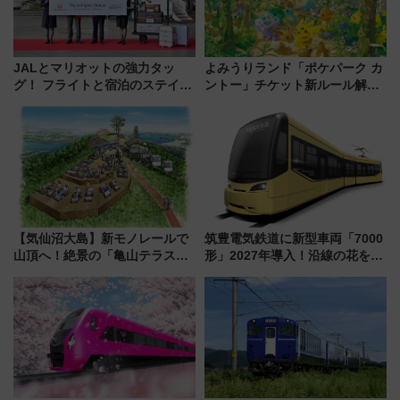
JALとマリオットの強力タッ
よみうりランド「ポケパーク カ
グ！ フライトと宿泊のステイタ
ントー」チケット新ルール解
スマッチでFLY ON ポイントや
説！購入制限の緩和と入場時の
上級会員資格を効率よく獲得す
本人確認が11月スタート
る方法を解説
【気仙沼大島】新モノレールで
筑豊電気鉄道に新型車両「7000
山頂へ！絶景の「亀山テラス
形」2027年導入！沿線の花をイ
360°」が7月19日オープン、休
メージしたイエローを採用 車
暇村のお得な日帰りプランも登
内は落ち着いたゆとりある空間
場
に