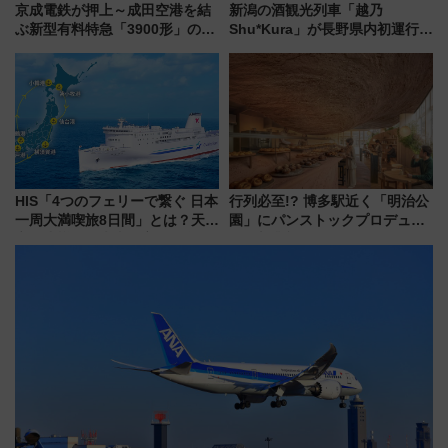
京成電鉄が押上～成田空港を結
新潟の酒観光列車「越乃
ぶ新型有料特急「3900形」のコ
Shu*Kura」が長野県内初運行！
ンセプト・デザイン公開 愛称
地酒と食を味わう信州プレDC特
募集も実施
別企画
HIS「4つのフェリーで繋ぐ 日本
行列必至!? 博多駅近く「明治公
一周大満喫旅8日間」とは？天橋
園」にパンストックプロデュー
立・小樽・日光東照宮など全国
スの新業態『Land Bageri』8/7
の絶景＆限定グルメを網羅！煩
オープン 秋からはビストロ営業
雑な手続きも不要でお手軽に楽
も！
しめるプランが登場