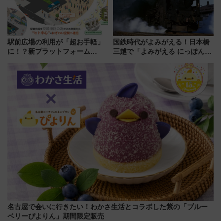
駅前広場の利用が「超お手軽」
国鉄時代がよみがえる！日本橋
に！？新プラットフォーム
三越で「よみがえる にっぽんの
「HirakeBA」8月3日始動、ス
鉄道展」7/22-8/3開催、広田尚
マホで簡単申請 物販や演奏会な
敬の名作写真も、駅弁フェスも
どに【JR東日本】
同時開催！
名古屋で会いに行きたい！わかさ生活とコラボした紫の「ブルー
ベリーぴよりん」期間限定販売