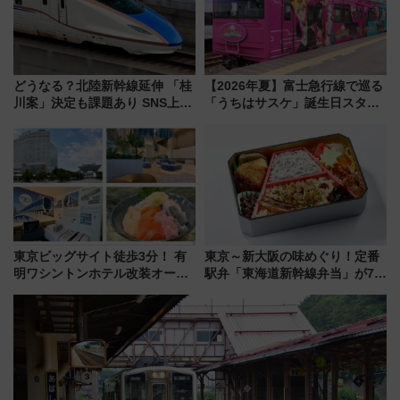
どうなる？北陸新幹線延伸 「桂
【2026年夏】富士急行線で巡る
川案」決定も課題あり SNS上の
「うちはサスケ」誕生日スタン
声は
プラリー！富士急ハイランド限
定グルメ＆グッズ徹底ガイド
東京ビッグサイト徒歩3分！ 有
東京～新大阪の味めぐり！定番
明ワシントンホテル改装オープ
駅弁「東海道新幹線弁当」が7月
ン直前「ゆりかもめ運転台付き
21日にリニューアル発売
客室」や海鮮丼が人気の朝食ビ
ュッフェを現地レポ