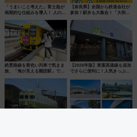
「うまいこと考えた」富士急が
【奈良県】全国から鉄道会社が
画期的な仕組みを導入！ 人のか
参加！駅弁も大集合！「大和鉄
わりにスマホが並ぶ「分身く
道まつり2026」が8月8日・9日
ん」始動
に開催決定
絶景路線を黄色い列車で気まま
【2026年版】東葉高速線も追加
旅、「海が見える難読駅」で幸
でさらに便利に！人気きっぷ
せの黄色いハンカチに願いを
「サンキューちばフリーパス」
「新・鉄道ひとり旅」279回目
今年も発売 秋・早春に千葉県を
の舞台は「島原鉄道」
巡るなら使い勝手・コスパ抜群
【名鉄広見線】新可児～御嵩間
【推し活×遠征】好きなライブ会
が2029年4月に廃止へ 存続協
場ランキングTOP3！ 東京ドー
議終了で100年の歴史に幕
ムや大阪城ホールが選ばれる理