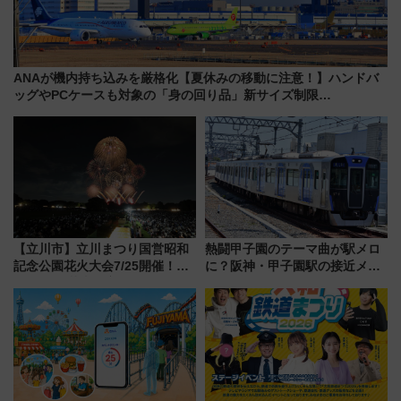
ANAが機内持ち込みを厳格化【夏休みの移動に注意！】ハンドバ
ッグやPCケースも対象の「身の回り品」新サイズ制限
(40×30×20cm)おさらい
【立川市】立川まつり国営昭和
熱闘甲子園のテーマ曲が駅メロ
記念公園花火大会7/25開催！
に？阪神・甲子園駅の接近メロ
5000発の花火が夜を彩る 今年は
ディがVaundy「かげろう」×向
混雑に要注意、その理由は
谷実アレンジの特別仕様へ、8月
5日始発から