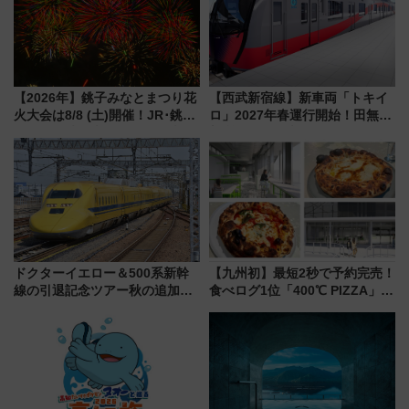
ツアー」開催
【2026年】銚子みなとまつり花
【西武新宿線】新車両「トキイ
火大会は8/8 (土)開催！JR･銚子
ロ」2027年春運行開始！田無・
電鉄の臨時列車やアクセス情
新所沢にも停車 2028年春には
報、利根川に咲く8,000発の大迫
「第2弾」も
力＆屋台を満喫
ドクターイエロー＆500系新幹
【九州初】最短2秒で予約完売！
線の引退記念ツアー秋の追加企
食べログ1位「400℃ PIZZA」が
画が決定！乗車体験やグッズ・
博多駅すぐの明治公園に8/7オー
ホテル情報まとめ
プン。もつ鍋風など限定メニュ
ーも