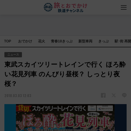
TOP
おでかけ
花火
青春18きっぷ
新型車両
きっぷ
駅･街 再
ニュース
東武スカイツリートレインで行く ほろ酔
い花見列車 のんびり昼桜？ しっとり夜
桜？
2018.03.03 12:03