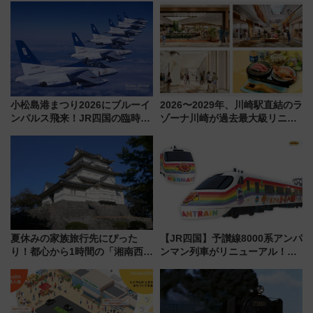
ラリーや子ども制服撮影も
潟・長野・庄内へ
小松島港まつり2026にブルーイ
2026〜2029年、川崎駅直結のラ
ンパルス飛来！JR四国の臨時ダ
ゾーナ川崎が過去最大級リニュ
イヤや駐車場予約を徹底解説
ーアル！ フードコート拡大など
「いつから何が変わるか」徹底
解説！
夏休みの家族旅行先にぴった
【JR四国】予讃線8000系アンパ
り！都心から1時間の「湘南西エ
ンマン列車がリニューアル！内
リア」満喫ガイド 鎌倉・江の
外装デザイン公開 デビューは
島とは異なる魅力を持つ今夏の
今年12月
注目スポット