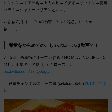
シンシン→トモ三角→上カルビ→イチボ→ザブトン→特選
ハラミ→シャトーブリアンといく。
西新宿7丁目に、7つの衝撃、7つの悶絶、7つの至
福……。
卵黄をからめての、しゃぶロースは動画で！
7月5日、西新宿にオープンする「NO MEAT,NO LIFE.」5
号店。衝撃の「名物!!しゃぶロース」。
pic.twitter.com/B7JQ6egOt3
— 鉄道チャンネルニュース班 (@tetsudo546)
2018年7月3
日