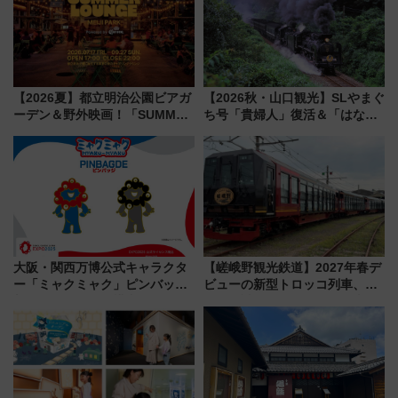
【2026夏】都立明治公園ビアガ
【2026秋・山口観光】SLやまぐ
ーデン＆野外映画！「SUMMER
ち号「貴婦人」復活＆「はなあ
LOUNGE」のアクセスと上映ス
かり」初走行区間も！山口DCの
ケジュール 夜風とビール、映画
注目観光列車まとめ きっぷの取
を満喫！
り方は？
大阪・関西万博公式キャラクタ
【嵯峨野観光鉄道】2027年春デ
ー「ミャクミャク」ピンバッジ
ビューの新型トロッコ列車、い
新登場！関西の駅構内などで7月
よいよ試運転開始へ！現行車両
中旬発売
は2026年で引退