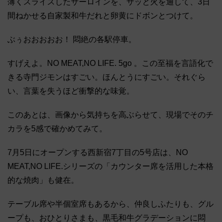
薄くスライスしたサーロインを、サッと火を通して、3日
間ねかせる自家製和牛だれと卵黄にドボンとつけて。
ぶぅおおおおお！ 悶絶の各駅停車。
すげえよ。NO MEAT,NO LIFE. 5go 。この至福を言語化で
きる寺門ジモンはすごい。ほんとうにすごい。それぐら
い、言葉を失うほど衝撃的な味覚。
このあとは、画像から気持ちを高ぶらせて、現場でそのチ
カラを5感で確かめてみて。
7月5日にオープンする西新宿7丁目の5号店は、NO
MEAT,NO LIFE.シリーズの「カウンター席を活用した本格
的な焼肉」も健在。
テーブル席や半個室席もあるから、仲良しふたりも、グル
ープも、おひとりさまも、黒毛和牛グラデーションに悶