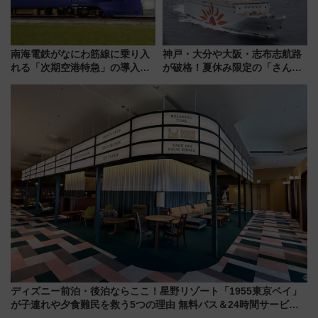
南海電鉄がなにわ筋線に乗り入
神戸・大分や大阪・志布志航路
れる「次期空港特急」の導入を
が破格！夏休み限定の「さんふ
決定！ピニンファリーナによる
らわあスペシャルセール」スタ
日本初の鉄道デザイン
ート 夕朝食ビュッフェ付きで
快適な船旅はいかが？
ディズニー前泊・後泊ならここ！星野リゾート「1955東京ベイ」
が子連れや夕食難民を救う5つの理由 無料バス＆24時間サービス