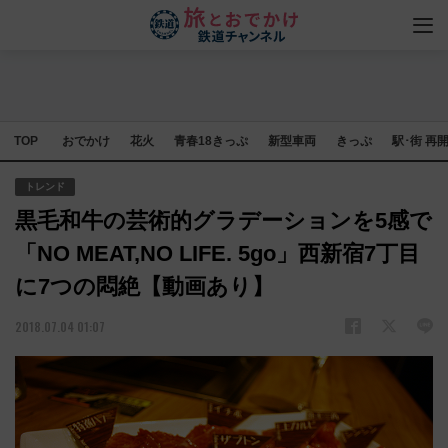
TOP
おでかけ
花火
青春18きっぷ
新型車両
きっぷ
駅･街 再
トレンド
黒毛和牛の芸術的グラデーションを5感で
「NO MEAT,NO LIFE. 5go」西新宿7丁目
に7つの悶絶【動画あり】
2018.07.04 01:07