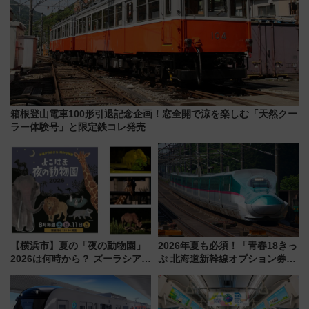
箱根登山電車100形引退記念企画！窓全開で涼を楽しむ「天然クー
ラー体験号」と限定鉄コレ発売
【横浜市】夏の「夜の動物園」
2026年夏も必須！「青春18きっ
2026は何時から？ ズーラシア・
ぷ 北海道新幹線オプション券」
野毛山・金沢の電車アクセスや
自動改札対応ルールと途中下車
見どころ、限定イベントを徹底
の罠
解説！