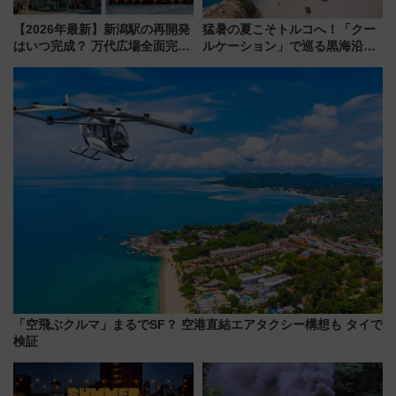
【2026年最新】新潟駅の再開発
猛暑の夏こそトルコへ！「クー
はいつ完成？ 万代広場全面完成
ルケーション」で巡る黒海沿岸
から「にいがた2キロ」・古町再
やエーゲ海の避暑リゾート 関
開発、バスタ新潟構想まで徹底
連検索数が前年比237％増、ナ
解説！
ショジオも認める『2026年に訪
れるべき世界の旅先』
「空飛ぶクルマ」まるでSF？ 空港直結エアタクシー構想も タイで
検証