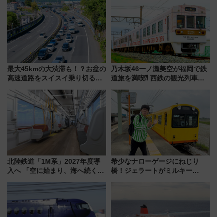
限定の歴代制服仮想試着体験も
路の絶景と絶品グルメを満喫！
レポート
（7月18日スタート）
最大45kmの大渋滞も！？お盆の
乃木坂46一ノ瀬美空が福岡で鉄
高速道路をスイスイ乗り切る快
道旅を満喫⁈ 西鉄の観光列車
適ドライブ術
「THE RAIL KITCHEN
CHIKUGO」で巡る福岡･太宰
府･柳川の旅！YouTubeが公開
に
北陸鉄道「1M系」2027年度導
希少なナローゲージにねじり
入へ 「空に始まり、海へ続く」
橋！ジェラートがミルキー
白山比咩神社をモチーフにした
米！？「新・鉄道ひとり旅」
神秘的なデザイン
278回目の舞台は「三岐鉄道北
勢線」