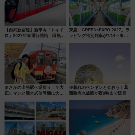
【西武新宿線】新車両「トキイ
東急「GREEN×EXPO 2027」ラ
ロ」2027年春運行開始！田無・
ッピング特別列車が7/14～東
新所沢にも停車 2028年春には
横・田園都市・目黒線でデビュ
「第2弾」も
ー！ 注目の編成やデザインまと
め
まさかの出発駅へ逆戻り！？大
夕暮れのペンギンと会おう！葛
正ロマンと腕木式信号機に大興
西臨海水族園が夜8時まで延長
奮「新・鉄道ひとり旅」277回
目の舞台は岐阜県の「明知鉄
道」