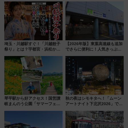
で混雑回避
埼玉・川越駅すぐ！「川越餃子
【2026年版】東葉高速線も追加
祭り」とは？宇都宮・浜松から
でさらに便利に！人気きっぷ
ご当地和牛まで全国の人気餃子
「サンキューちばフリーパス」
を食べ比べ【7月25日・26日開
今年も発売 秋・早春に千葉県を
催】
巡るなら使い勝手・コスパ抜群
琴平駅から好アクセス！国営讃
秋の夜はシモキタへ！「ムーン
岐まんのう公園「サマーフェス
アートナイト下北沢2026」でイ
タ」コキアに、ひまわりに、カ
マーシブシアターやアート巡り
ブトムシに楽しいがいっぱい
を満喫しよう