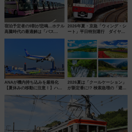
宿泊予定者の9割が悲鳴…ホテル
2026年夏・京急「ウィング・シ
高騰時代の最適解は「バス
ート」平日特別運行 ダイヤ・
泊」!? WILLER最新調査で判明
乗車方法を解説！2階建てバスや
した、推し活遠征や観光時のリ
三浦海岸を堪能できるお出かけ
アルな懐事情
プランもご紹介
ANAが機内持ち込みを厳格化
2026夏は「クールケーション」
【夏休みの移動に注意！】ハン
が新定番に!? 検索急増の「避暑
ドバッグやPCケースも対象の
地ランキングTOP5」。涼しさ
「身の回り品」新サイズ制限
と移動を楽しむ、電車で行くお
(40×30×20cm)おさらい
すすめ観光情報も