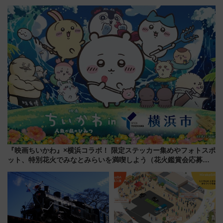
スの新業態『Land Bageri』8/7
LOUNGE」のアクセスと上映ス
オープン 秋からはビストロ営業
ケジュール 夜風とビール、映画
も！
を満喫！
『映画ちいかわ』×横浜コラボ！ 限定ステッカー集めやフォトスポ
ット、特別花火でみなとみらいを満喫しよう（花火鑑賞会応募は
7/12まで！）