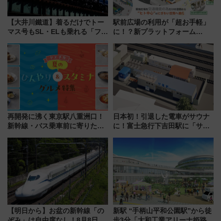
【大井川鐵道】着るだけでトー
駅前広場の利用が「超お手軽」
マス号もSL・ELも乗れる「フリ
に！？新プラットフォーム
ーきっぷTシャツ」8月6日より
「HirakeBA」8月3日始動、ス
受注販売
マホで簡単申請 物販や演奏会な
どに【JR東日本】
再開発に沸く東京駅八重洲口！
日本初！引退した電車がサウナ
新幹線・バス乗車前に寄りたい
に！富士急行下吉田駅に「サ電
「ヤエチカ」2026年夏の「ひん
（SADEN）」2026年12月開
やり＆スタミナグルメ」6選【新
業 行き交う電車の音や振動を
店舗も！】
感じながら「ととのう」新感覚
【明日から】お盆の新幹線「の
新駅 “手柄山平和公園駅”から徒
ぞみ」は自由席なし！8月8日午
歩3分「大和工業アリーナ姫路」