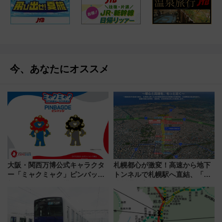
今、あなたにオススメ
大阪・関西万博公式キャラクタ
札幌都心が激変！高速から地下
ー「ミャクミャク」ピンバッジ
トンネルで札幌駅へ直結、「創
新登場！関西の駅構内などで7月
成川通都心アクセス道路」が7月
中旬発売
から本格着工、延長4.8km整備
事業の全貌