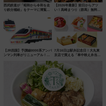
西武鉄道が「昭和から令和を走
【2026年最新】前日からアツ
り鉄分補給」をテーマに博覧会
い！高崎まつり（群馬）無料観
を実施！くすのきホールで8月
覧エリアから初開催100人みこ
14日から 新車両「トキイロ」体
しまで
験ブースも アクセスや申込方法
を解説
【JR四国】予讃線8000系アンパ
7月16日は駅弁記念日！大丸東
ンマン列車がリニューアル！内
京店で買える「車中映え弁当」
外装デザイン公開 デビューは
フェア【2026年夏】
今年12月