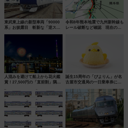
東武東上線の新型車両「90000
令和8年熊本地震で九州新幹線も
系」お披露目 斬新な「逆スラ
レール破断など確認 現在の運
ント式」の先頭形状と明るく開
転見合わせ状況と交通網への影
放的な車内空間に注目、デビュ
響
ーは9月
人混みを避けて船上から花火鑑
誕生15周年の「ぴよりん」が名
賞！27,500円の「直前割」隅田
古屋市交通局の一日乗車券に！
川花火クルーズはデパ地下グル
東山線では貸切電車も登場【限
メも持ち込みOK
定1万5000枚】