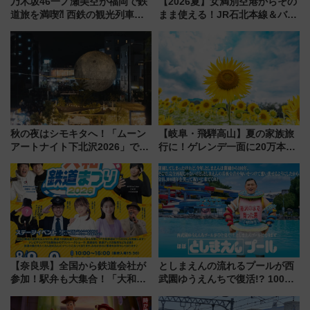
乃木坂46一ノ瀬美空が福岡で鉄
【2026夏】女満別空港からその
道旅を満喫⁈ 西鉄の観光列車
まま使える！JR石北本線＆バス
「THE RAIL KITCHEN
乗り放題「北見・網走周遊フリ
CHIKUGO」で巡る福岡･太宰
ーパス」でおトクに道東観光
府･柳川の旅！YouTubeが公開
（8/3発売）
に
秋の夜はシモキタへ！「ムーン
【岐阜・飛騨高山】夏の家族旅
アートナイト下北沢2026」でイ
行に！ゲレンデ一面に20万本の
マーシブシアターやアート巡り
ひまわりが咲き誇る「アルコピ
を満喫しよう
アひまわり園」開園
【奈良県】全国から鉄道会社が
としまえんの流れるプールが西
参加！駅弁も大集合！「大和鉄
武園ゆうえんちで復活!? 100周
道まつり2026」が8月8日・9日
年記念企画＆「春日のうん○スラ
に開催決定
イダー」に注目 2026年夏は所