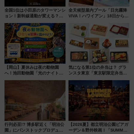
全国1位は小田原のタワーマンシ
全天候型屋内プール「日光霧降
ョン！新幹線通勤が変える？
VIVA！ハワイアン」18日から営
「住みたい街」の最新トレンド
業開始 小さなお子様連れのフ
【新築マンション人気ランキン
ァミリーから大人まで幅広い世
グ】
代が一日中楽しる夏のリゾート
を楽しんで
【岡山】夏休みは夜の動物園
気になる第1位の弁当は？ グラ
へ！池田動物園「光のナイトズ
ンスタ東京「東京駅限定弁当
ー2026」で光と動物が彩る特別
2026 売上ランキング」
な夜
行列必至!? 博多駅近く「明治公
【2026夏】都立明治公園ビアガ
園」にパンストックプロデュー
ーデン＆野外映画！「SUMMER