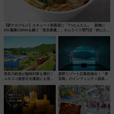
【駅ナカグルメ】エキュート秋葉原に「T’sたんたん」 新橋に
551蓬莱のDNAを継ぐ「東京豚饅」、オムライス専門店「肉とたま
ご」新グルメ続々登場！【2026年8月】
長良川鉄道が臨時列車を運行！
星野リゾート広島初進出！「界
ユネスコ無形文化遺産にも登録
宮島」のインフィニティ温泉と
された「郡上おどり」楽しむ人
古式サウナ「石風呂」を大解剖
に 乗車には予約が必要
宿泊料金・アクセスは？（2026
年7月23日開業）