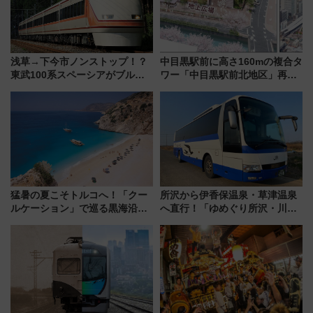
浅草→下今市ノンストップ！？
中目黒駅前に高さ160mの複合タ
東武100系スペーシアがブルー
ワー「中目黒駅前北地区」再開
リボン賞35周年記念で「デビュ
発の全貌
ー当時の停車駅」を再現 運転
時刻や特急券の買い方を紹介
猛暑の夏こそトルコへ！「クー
所沢から伊香保温泉・草津温泉
ルケーション」で巡る黒海沿岸
へ直行！「ゆめぐり所沢・川越
やエーゲ海の避暑リゾート 関
号」で群馬の温泉旅をもっと気
連検索数が前年比237％増、ナ
軽に 運行ダイヤ・運賃を解説
ショジオも認める『2026年に訪
れるべき世界の旅先』