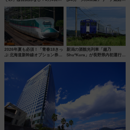
前はほぼ満席…でも数時間ズラ
10月開業！Novelbright公演 や
せば空きが見つかることも 混
大相撲巡業など 豪華イベントと
雑避ける「空席」探しのコツ
アクセス
2026年夏も必須！「青春18きっ
新潟の酒観光列車「越乃
ぷ 北海道新幹線オプション券」
Shu*Kura」が長野県内初運行！
自動改札対応ルールと途中下車
地酒と食を味わう信州プレDC特
の罠
別企画