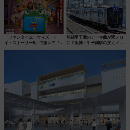
沢へ遊びに行こう
「ファンタイム・ウィズ・ト
熱闘甲子園のテーマ曲が駅メロ
イ・ストーリー5」で激レア『ロ
に？阪神・甲子園駅の接近メロ
ルカナ』カードをゲット！最新
ディがVaundy「かげろう」×向
デコレーションも徹底解説
谷実アレンジの特別仕様へ、8月
5日始発から