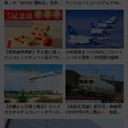
車」や「SK200 運転台」見学ツ
マンスカーミュージアムでVSE
アーを開催！ ラストランイベン
の設計秘話に迫る企画展が7月
トの一環で激レア体験できちゃ
15日スタート
うかも 参加方法やスケジュール
をご紹介
【新幹線停車駅】手土産に迷っ
小松島港まつり2026にブルーイ
たらコレ！エキュート品川で3年
ンパルス飛来！JR四国の臨時ダ
連続売上1位を獲得した定番手土
イヤや駐車場予約を徹底解説
産スイーツとは？
【札幌から日帰り観光】ロイズ
【名鉄広見線】新可児～御嵩間
カカオ＆チョコレートタウン3周
が2029年4月に廃止へ 存続協
年！ 9月は入場料半額やチョコ
議終了で100年の歴史に幕
詰め放題を開催、ロイズタウン