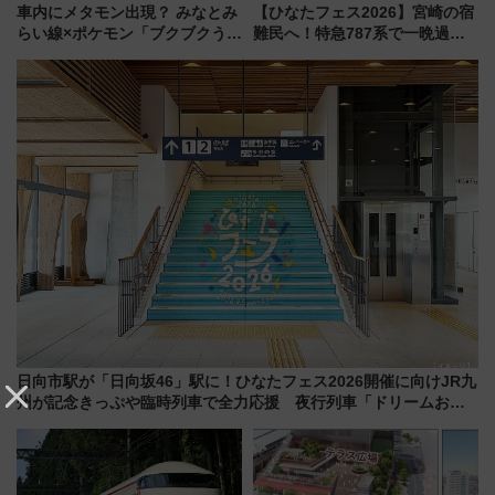
車内にメタモン出現？ みなとみ
【ひなたフェス2026】宮崎の宿
らい線×ポケモン「ブクブクうみ
難民へ！特急787系で一晩過ご
ぞこの街」ラッピング電車が運
せる夜間滞在型イベント「スワ
行開始に！ この夏は直通列車で
ローおひさま」が救世主に？
横浜へ！
日向市駅が「日向坂46」駅に！ひなたフェス2026開催に向けJR九
州が記念きっぷや臨時列車で全力応援 夜行列車「ドリームおひ
さま号」も走る