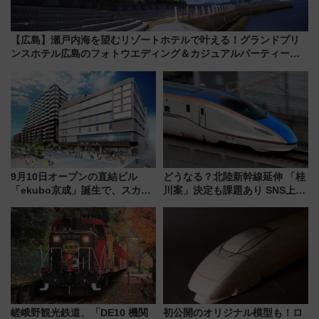
【広島】瀬戸内海を望むリゾートホテルで叶える！グランドプリ
ンスホテル広島のフォトウエディング＆カジュアルパーティープ
ラン
9月10日オープンの直結ビル
どうなる？北陸新幹線延伸 「桂
「ekubo京成」誕生で、スカイ
川案」決定も課題あり SNS上の
ライナーも停まる巨大ハブ駅・
声は
新鎌ヶ谷はどう変わる？ 全テナ
ント情報も公開！
嵯峨野観光鉄道、「DE10 機関
初公開のオリジナル模型も！ロ