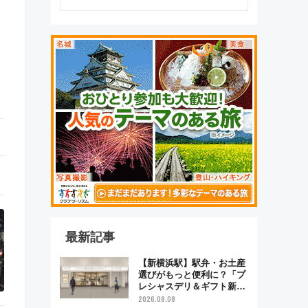
最新記事
【新横浜駅】駅弁・お土産
選びがもっと便利に？「プ
レシャスデリ＆ギフト新横
浜」がオープン 場所や営
2026.08.08