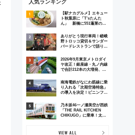
人気ランキング
よ
【駅ナカグルメ】エキュー
ト秋葉原に「T’sたんた
ん」 新橋に551蓬莱の
DNAを継ぐ「東京豚饅」、
オムライス専門店「肉とた
ありがとう現行車両！嵯峨
まご」新グルメ続々登場！
野トロッコ貸切＆サンダー
【2026年8月】
バードレストランで語り合
う秋の京都 斉藤雪乃＆福
原トシヒロと行く！9月13
2026年9月東京メトロダイ
日「京都の鉄道満喫ツア
ヤ改正！銀座線・丸ノ内線
ー」開催
で合計212本の大増発、混
雑緩和に期待
南海電鉄がなにわ筋線に乗
り入れる「次期空港特急」
の導入を決定！ピニンファ
リーナによる日本初の鉄道
デザイン
乃木坂46一ノ瀬美空が西鉄
「THE RAIL KITCHEN
CHIKUGO」に乗車！太宰
府･柳川を巡る福岡観光列
車の魅力と予約攻略ガイド
VIEW ALL