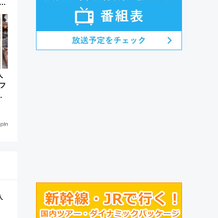
サ
休
人
フ
」
入