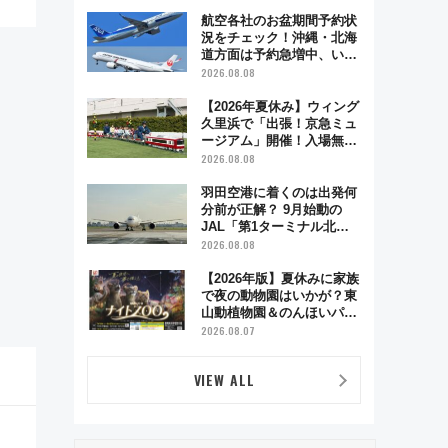
業時間・限定弁当を紹介
航空各社のお盆期間予約状
況をチェック！沖縄・北海
道方面は予約急増中、いま
から狙うべき日は？
2026.08.08
【2026年夏休み】ウィング
久里浜で「出張！京急ミュ
ージアム」開催！入場無料
でスタンプラリーや子ども
2026.08.08
制服撮影も
羽田空港に着くのは出発何
分前が正解？ 9月始動の
JAL「第1ターミナル北側
サテライト」は徒歩1キロ
2026.08.08
超え！ 知っておきたい変更
点まとめ
【2026年版】夏休みに家族
で夜の動物園はいかが？東
山動植物園＆のんほいパー
ク「ナイトZOO」開催情報
2026.08.07
VIEW ALL