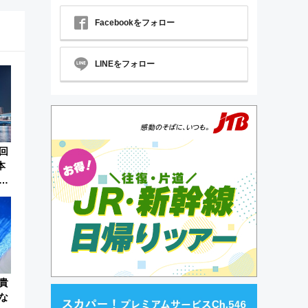
Facebookをフォロー
LINEをフォロー
回
本
イ
貴
な