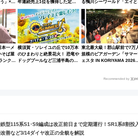
ろう」×向
年連続売上1位を獲得した定番
る鴨川シーワールド「エイと
へ、8
手土産スイーツとは？
メのタッチングプール」【夏
み限定企画】
日本一メ
横須賀・ソレイユの丘で10万本
東北最大級！郡山駅前で7万
いそば屋
のひまわりと絶景花火！ 恐竜や
規模のビアガーデン「サマー
ランク塚
ドッグプールなど三浦半島の日
ェスタ IN KORIYAMA 2026
そば』
帰りお出かけ最新情報（2026年
7/24-26開催！ 有料席はJRE
7月17日～開催）
MALLで予約可能
Recommended by
鉄型115系S1･S9編成は改正前日まで定期運行！SR1系8割投
改善など3/14ダイヤ改正の全貌を解説