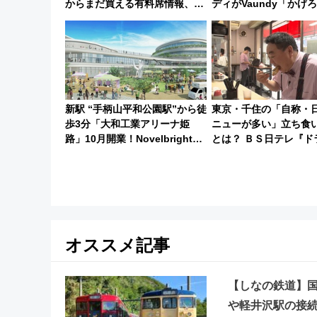
からまだ買える有料席情報、花
ディがVaundy「かげ
火前に楽しむ仙台観光ルートま
谷実アレンジの特別仕様
で解説！
月5日始発から
新駅 “手柄山平和公園駅”から徒
東京・千住の「自称・
歩3分「大和工業アリーナ姫
ニューが多い」立ち食
路」10月開業！Novelbright公
とは？ ＢＳ日テレ『ド
演 や大相撲巡業など 豪華イベ
地のふらっと立ち食い
ントとアクセス
7/27夜10時～放送
オススメ記事
【しなの鉄道】国
や軽井沢駅の接続