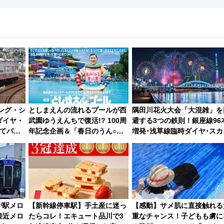
ィング・シ
としまえんの流れるプールが西
隅田川花火大会「大混雑」を
ダイヤ・
武園ゆうえんちで復活!? 100周
避する3つの鉄則！銀座線96
てバス
年記念企画＆「春日のうん○ス
増発･浅草線臨時ダイヤ･スカ
るお出か
ライダー」に注目 2026年夏は
ツリー駅の規制まとめ 7/25開催
所沢へ遊びに行こう
（2026年）
が駅メロ
【新幹線停車駅】手土産に迷っ
【感動】サメ肌に直接触れる
接近メロ
たらコレ！エキュート品川で3
重なチャンス！子どもも虜に