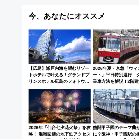
今、あなたにオススメ
【広島】瀬戸内海を望むリゾー
2026年夏・京急「ウ
トホテルで叶える！グランドプ
ート」平日特別運行 
リンスホテル広島のフォトウエ
乗車方法を解説！2階建
ディング＆カジュアルパーティ
や三浦海岸を堪能でき
ープラン
けプランもご紹介
2026年「仙台七夕花火祭」を攻
熱闘甲子園のテーマ曲
略！ 混雑回避の地下鉄アクセス
に？阪神・甲子園駅の