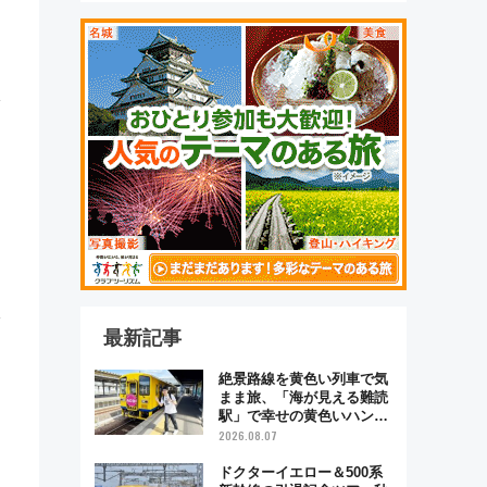
最新記事
絶景路線を黄色い列車で気
まま旅、「海が見える難読
駅」で幸せの黄色いハンカ
チに願いを 「新・鉄道ひ
2026.08.07
とり旅」279回目の舞台は
「島原鉄道」
ドクターイエロー＆500系