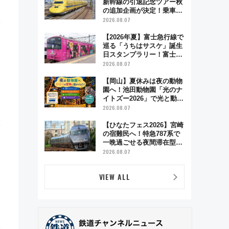
新幹線の引退記念ツアー秋
の追加企画が決定！乗車体
験やグッズ・ホテル情報ま
2026.08.07
とめ
【2026年夏】富士急行線で
巡る「うちはサスケ」誕生
日スタンプラリー！富士急
ハイランド限定グルメ＆グ
2026.08.07
ッズ徹底ガイド
【岡山】夏休みは夜の動物
園へ！池田動物園「光のナ
イトズー2026」で光と動物
が彩る特別な夜
2026.08.07
【ひなたフェス2026】宮崎
の宿難民へ！特急787系で
一晩過ごせる夜間滞在型イ
ベント「スワローおひさ
2026.08.07
ま」が救世主に？
VIEW ALL