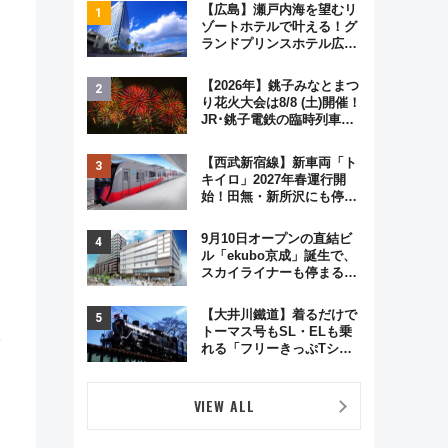
【広島】瀬戸内海を望むリ
ゾートホテルで叶える！グ
ランドプリンスホテル広島
のフォトウエディング＆カ
ジュアルパーティープラン
【2026年】銚子みなとまつ
り花火大会は8/8 (土)開催！
JR･銚子電鉄の臨時列車や
アクセス情報、利根川に咲
く8,000発の大迫力＆屋台
【西武新宿線】新車両「ト
を満喫
キイロ」2027年春運行開
始！田無・新所沢にも停
車 2028年春には「第2
弾」も
9月10日オープンの直結ビ
ル「ekubo京成」誕生で、
スカイライナーも停まる巨
大ハブ駅・新鎌ヶ谷はどう
変わる？ 全テナント情報も
【大井川鐵道】着るだけで
公開！
トーマス号もSL・ELも乗
れる「フリーきっぷTシャ
ツ」8月6日より受注販売
VIEW ALL