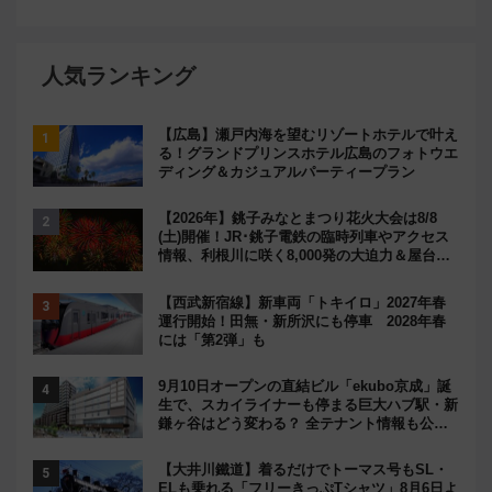
人気ランキング
【広島】瀬戸内海を望むリゾートホテルで叶え
る！グランドプリンスホテル広島のフォトウエ
ディング＆カジュアルパーティープラン
【2026年】銚子みなとまつり花火大会は8/8
(土)開催！JR･銚子電鉄の臨時列車やアクセス
情報、利根川に咲く8,000発の大迫力＆屋台を
満喫
【西武新宿線】新車両「トキイロ」2027年春
運行開始！田無・新所沢にも停車 2028年春
には「第2弾」も
9月10日オープンの直結ビル「ekubo京成」誕
生で、スカイライナーも停まる巨大ハブ駅・新
鎌ヶ谷はどう変わる？ 全テナント情報も公
開！
【大井川鐵道】着るだけでトーマス号もSL・
ELも乗れる「フリーきっぷTシャツ」8月6日よ