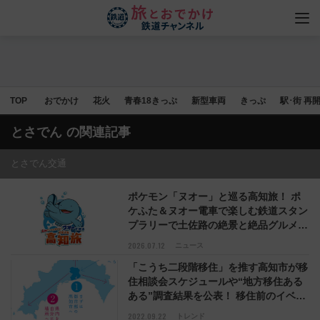
TOP
おでかけ
花火
青春18きっぷ
新型車両
きっぷ
駅･街 再
とさでん
の関連記事
とさでん交通
ポケモン「ヌオー」と巡る高知旅！ ポ
ケふた＆ヌオー電車で楽しむ鉄道スタン
プラリーで土佐路の絶景と絶品グルメを
満喫！（7月18日スタート）
2026.07.12
ニュース
「こうち二段階移住」を推す高知市が移
住相談会スケジュールや“地方移住ある
ある”調査結果を公表！ 移住前のイベン
ト参加で移住後の充実度 満足度が大き
2022.09.22
トレンド