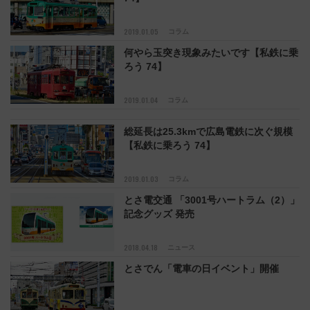
2019.01.05
コラム
何やら玉突き現象みたいです【私鉄に乗
ろう 74】
2019.01.04
コラム
総延長は25.3kmで広島電鉄に次ぐ規模
【私鉄に乗ろう 74】
2019.01.03
コラム
とさ電交通 「3001号ハートラム（2）」
記念グッズ 発売
2018.04.18
ニュース
とさでん「電車の日イベント」開催