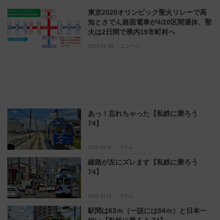
く変わることも
東京2020オリンピック聖火リレーで高
知とさでん路面電車が4/20区間運休、聖
火は2日間で県内19市町村へ
2021.03.30
ニュース
あっ！忘れちゃった【私鉄に乗ろう
74】
2019.01.18
コラム
線路が左にズレます【私鉄に乗ろう
74】
2019.01.17
コラム
駅間は63ｍ（一説には84ｍ）と日本一