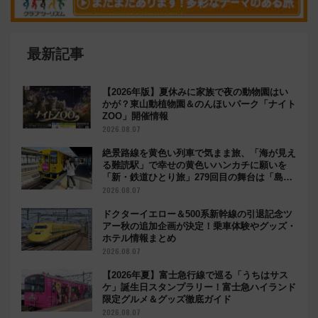
最新記事
【2026年版】夏休みに家族で夜の動物園はい
かが？東山動植物園＆のんほいパーク「ナイト
ZOO」開催情報
2026.08.07
絶景路線を黄色い列車で気まま旅、「海が見え
る難読駅」で幸せの黄色いハンカチに願いを
「新・鉄道ひとり旅」279回目の舞台は「島原
鉄道」
2026.08.07
ドクターイエロー＆500系新幹線の引退記念ツ
アー秋の追加企画が決定！乗車体験やグッズ・
ホテル情報まとめ
2026.08.07
【2026年夏】富士急行線で巡る「うちはサス
ケ」誕生日スタンプラリー！富士急ハイランド
限定グルメ＆グッズ徹底ガイド
2026.08.07