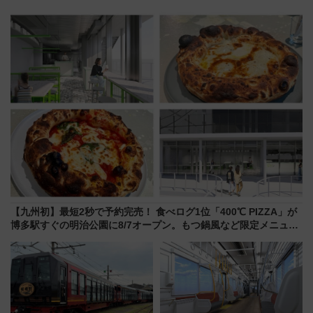
野毛山・金沢の電車アクセスや
リンスホテル広島のフォトウエ
見どころ、限定イベントを徹底
ディング＆カジュアルパーティ
解説！
ープラン
【九州初】最短2秒で予約完売！ 食べログ1位「400℃ PIZZA」が
博多駅すぐの明治公園に8/7オープン。もつ鍋風など限定メニュー
も