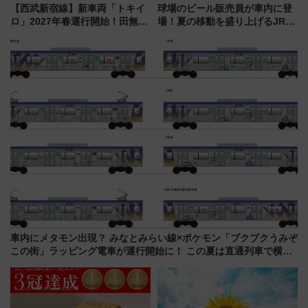
【西武新宿線】新車両「トキイ
球場のビール販売員が車内に登
ロ」2027年春運行開始！田無・
場！夏の移動を盛り上げるJR九
新所沢にも停車 2028年春には
州「ビール新幹線」7月31日・8
「第2弾」も
月7日限定 ソフトバンクホーク
スとコラボ
車内にメタモン出現？ みなとみらい線×ポケモン「ブクブクうみぞ
この街」ラッピング電車が運行開始に！ この夏は直通列車で横浜
へ！