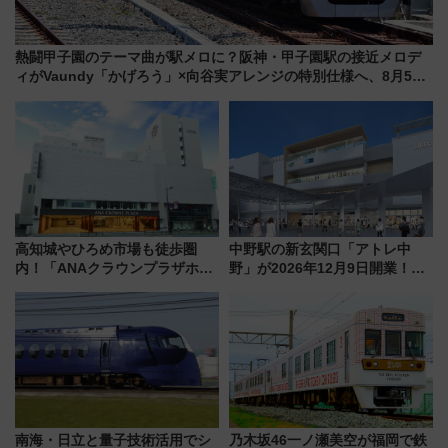
熱闘甲子園のテーマ曲が駅メロに？阪神・甲子園駅の接近メロデ
ィがVaundy「かげろう」×向谷実アレンジの特別仕様へ、8月5日
始発から
高知城やひろめ市場も徒歩圏
中野駅の新玄関口「アトレ中
内！「ANAクラウンプラザホテ
野」が2026年12月9日開業！新
ル高知」が8月開業
改札直結で屋上BBQも楽しめる
注目スポット
南海・日立と量子技術活用でシ
乃木坂46一ノ瀬美空が福岡で鉄