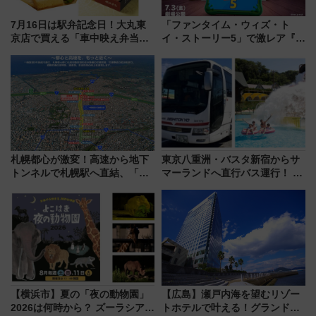
7月16日は駅弁記念日！大丸東
「ファンタイム・ウィズ・ト
京店で買える「車中映え弁当」
イ・ストーリー5」で激レア『ロ
フェア【2026年夏】
ルカナ』カードをゲット！最新
デコレーションも徹底解説
札幌都心が激変！高速から地下
東京八重洲・バスタ新宿からサ
トンネルで札幌駅へ直結、「創
マーランドへ直行バス運行！ お
成川通都心アクセス道路」が7月
トクな1Dayパスで夏のプールと
から本格着工、延長4.8km整備
推し活を楽しもう！（2026年
事業の全貌
8/1～31）
【横浜市】夏の「夜の動物園」
【広島】瀬戸内海を望むリゾー
2026は何時から？ ズーラシア・
トホテルで叶える！グランドプ