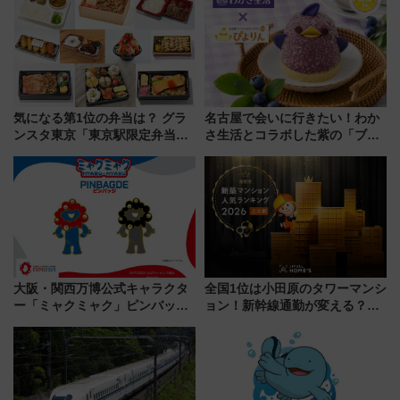
気になる第1位の弁当は？ グラ
名古屋で会いに行きたい！わか
ンスタ東京「東京駅限定弁当
さ生活とコラボした紫の「ブル
2026 売上ランキング」
ーベリーぴよりん」期間限定販
売
大阪・関西万博公式キャラクタ
全国1位は小田原のタワーマンシ
ー「ミャクミャク」ピンバッジ
ョン！新幹線通勤が変える？
新登場！関西の駅構内などで7月
「住みたい街」の最新トレンド
中旬発売
【新築マンション人気ランキン
グ】