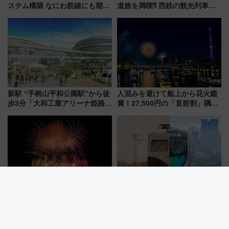
ステム構築 なにわ筋線にも期待
道旅を満喫⁈ 西鉄の観光列車
乗務員・車両計画作業を短縮へ
「THE RAIL KITCHEN
CHIKUGO」で巡る福岡･太宰
府･柳川の旅！YouTubeが公開
に
新駅 “手柄山平和公園駅”から徒
人混みを避けて船上から花火鑑
歩3分「大和工業アリーナ姫路」
賞！27,500円の「直前割」隅田
10月開業！Novelbright公演 や
川花火クルーズはデパ地下グル
大相撲巡業など 豪華イベントと
メも持ち込みOK
アクセス
葛飾納涼花火大会2026は2万発
西武鉄道が「昭和から令和を走
＆ドローンショーも！ 北総線を
り鉄分補給」をテーマに博覧会
使った穴場アクセスや臨時列
を実施！くすのきホールで8月
車、観覧スポット情報と周辺観
14日から 新車両「トキイロ」体