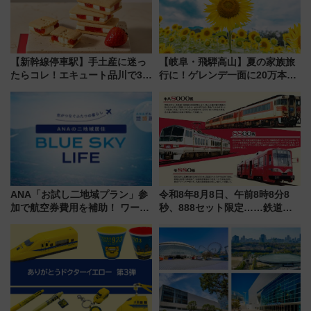
【新幹線停車駅】手土産に迷っ
【岐阜・飛騨高山】夏の家族旅
たらコレ！エキュート品川で3年
行に！ゲレンデ一面に20万本の
連続売上1位を獲得した定番手土
ひまわりが咲き誇る「アルコピ
産スイーツとは？
アひまわり園」開園
ANA「お試し二地域プラン」参
令和8年8月8日、午前8時8分8
加で航空券費用を補助！ ワーケ
秒、888セット限定……鉄道各
ーションや週末移住に最適な自
社の「8・8・8」な記念きっぷ
治体は？ 2026年は対象のエリア
たち
が拡大！