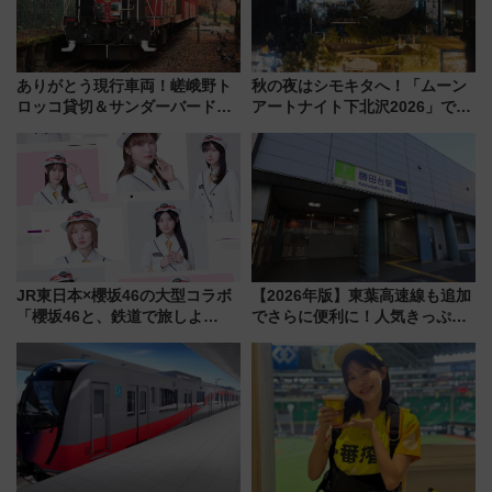
ありがとう現行車両！嵯峨野ト
秋の夜はシモキタへ！「ムーン
ロッコ貸切＆サンダーバードレ
アートナイト下北沢2026」でイ
ストランで語り合う秋の京都
マーシブシアターやアート巡り
斉藤雪乃＆福原トシヒロと行
を満喫しよう
く！9月13日「京都の鉄道満喫
ツアー」開催
JR東日本×櫻坂46の大型コラボ
【2026年版】東葉高速線も追加
「櫻坂46と、鉄道で旅しよ
でさらに便利に！人気きっぷ
う。」が7月20日より始動！新
「サンキューちばフリーパス」
潟・長野・庄内へ
今年も発売 秋・早春に千葉県を
巡るなら使い勝手・コスパ抜群