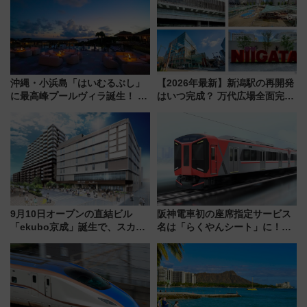
沖縄・小浜島「はいむるぶし」
【2026年最新】新潟駅の再開発
に最高峰プールヴィラ誕生！ 石
はいつ完成？ 万代広場全面完成
垣島から船で向かう究極のご褒
から「にいがた2キロ」・古町再
美旅「何もしない贅沢」を体験
開発、バスタ新潟構想まで徹底
してみない？
解説！
9月10日オープンの直結ビル
阪神電車初の座席指定サービス
「ekubo京成」誕生で、スカイ
名は「らくやんシート」に！新
ライナーも停まる巨大ハブ駅・
型3000系で大阪梅田～山陽姫路
新鎌ヶ谷はどう変わる？ 全テナ
を快適移動
ント情報も公開！