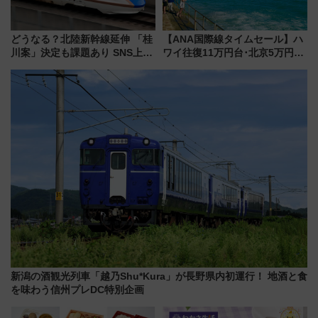
どうなる？北陸新幹線延伸 「桂
【ANA国際線タイムセール】ハ
川案」決定も課題あり SNS上の
ワイ往復11万円台･北京5万円台
声は
～、憧れのビジネスクラスも！
来春のGW旅行まで狙える激ア
ツ路線まとめ（8/10まで）
新潟の酒観光列車「越乃Shu*Kura」が長野県内初運行！ 地酒と食
を味わう信州プレDC特別企画