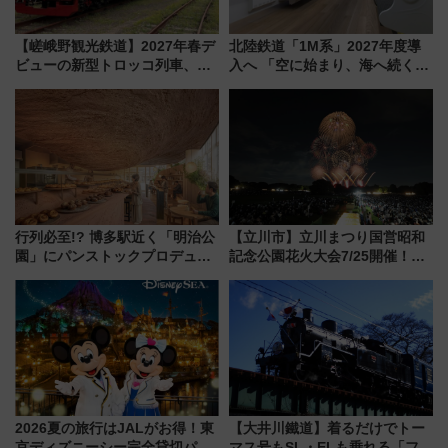
【嵯峨野観光鉄道】2027年春デ
北陸鉄道「1M系」2027年度導
ビューの新型トロッコ列車、い
入へ 「空に始まり、海へ続く」
よいよ試運転開始へ！現行車両
白山比咩神社をモチーフにした
は2026年で引退
神秘的なデザイン
行列必至!? 博多駅近く「明治公
【立川市】立川まつり国営昭和
園」にパンストックプロデュー
記念公園花火大会7/25開催！
スの新業態『Land Bageri』8/7
5000発の花火が夜を彩る 今年は
オープン 秋からはビストロ営業
混雑に要注意、その理由は
も！
2026夏の旅行はJALがお得！東
【大井川鐵道】着るだけでトー
京ディズニーシー完全貸切パー
マス号もSL・ELも乗れる「フリ