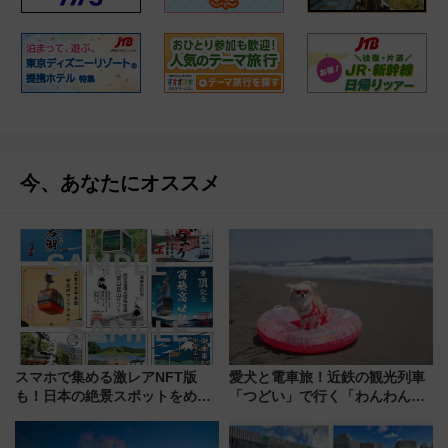
今、あなたにオススメ
スマホで集める激レアNFT版
愛犬と電車旅！近鉄の観光列車
も！日本の絶景スポットをめぐ
「つどい」で行く「わんわん列
って集める「索道印(さくどうい
車」第5弾！海辺のBBQも楽し
ん)」企画がスタート
める日帰りツアー