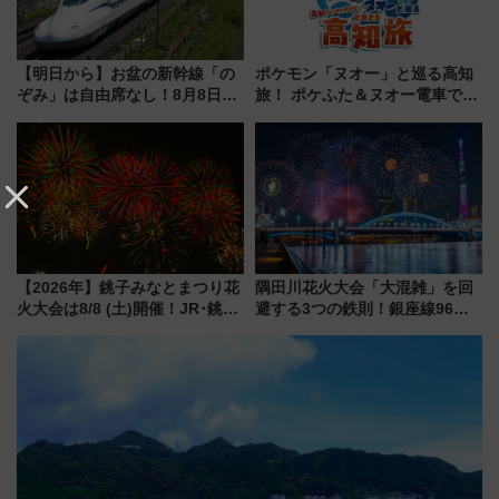
【明日から】お盆の新幹線「の
ポケモン「ヌオー」と巡る高知
ぞみ」は自由席なし！8月8日午
旅！ ポケふた＆ヌオー電車で楽
前はほぼ満席…でも数時間ズラ
しむ鉄道スタンプラリーで土佐
せば空きが見つかることも 混
路の絶景と絶品グルメを満喫！
雑避ける「空席」探しのコツ
（7月18日スタート）
【2026年】銚子みなとまつり花
隅田川花火大会「大混雑」を回
火大会は8/8 (土)開催！JR･銚子
避する3つの鉄則！銀座線96本
電鉄の臨時列車やアクセス情
増発･浅草線臨時ダイヤ･スカイ
報、利根川に咲く8,000発の大迫
ツリー駅の規制まとめ 7/25開催
力＆屋台を満喫
（2026年）