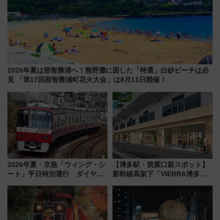
2026年夏は那智勝浦へ！熊野灘に面した「特選」白砂ビーチは必
見 「第17回那智勝浦町花火大会」は8月11日開催！
2026年夏・京急「ウィング・シ
【博多駅・筑紫口新スポット】
ート」平日特別運行 ダイヤ・
新幹線高架下「VIERRA博多テ
乗車方法を解説！2階建てバスや
ラス」が9/18開業！九州初出店
三浦海岸を堪能できるお出かけ
など注目の全6店舗 「博多活憩
プランもご紹介
通り」も一新