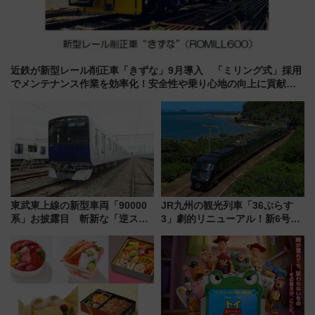
近鉄が新型レール削正車「きずな」9月導入 「ミリング式」採用
でメンテナンス作業を効率化！安全性や乗り心地の向上に貢献す
るだけでなく、全線区で活躍するための仕組みも
東武東上線の新型車両「90000
JR九州の観光列車「36ぷらす
系」お披露目 斬新な「逆スラ
3」劇的リニューアル！新6号車
ント式」の先頭形状と明るく開
“1〜2名用グリーン個室”と曜日
放的な車内空間に注目、デビュ
別 “プレミアムランチ”導入･ル
ーは9月
ートや価格など解説