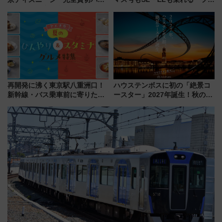
ティー招待券が当たるキャンペ
ーきっぷTシャツ」8月6日より
ーン始まる 条件は「夏の国内
受注販売
線に2回搭乗」
再開発に沸く東京駅八重洲口！
ハウステンボスに初の「絶景コ
新幹線・バス乗車前に寄りたい
ースター」2027年誕生！秋の
「ヤエチカ」2026年夏の「ひん
「すんごいハロウィン」見どこ
やり＆スタミナグルメ」6選【新
ろも一挙紹介
店舗も！】