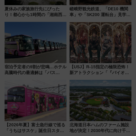
夏休みの家族旅行先にぴった
嵯峨野観光鉄道、「DE10 機関
り！都心から1時間の「湘南西エ
車」や「SK200 運転台」見学ツ
リア」満喫ガイド 鎌倉・江の
アーを開催！ ラストランイベン
島とは異なる魅力を持つ今夏の
トの一環で激レア体験できちゃ
注目スポット
うかも 参加方法やスケジュール
をご紹介
宿泊予定者の9割が悲鳴…ホテル
【USJ】R-15指定の極限恐怖！
高騰時代の最適解は「バス
新アトラクション「『バイオハ
泊」!? WILLER最新調査で判明
ザード レクイエム』 ザ・ダイ
した、推し活遠征や観光時のリ
ブ」今秋登場 ―予測不能の恐
アルな懐事情
怖に泣き叫べ―
【2026年夏】富士急行線で巡る
北海道日本ハムのファーム施設
「うちはサスケ」誕生日スタン
地が決定！2030年代に向け千歳