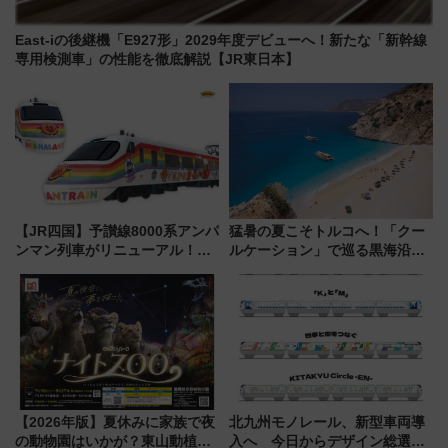
East-iの後継機「E927形」2029年度デビューへ！新たな「新幹線
専用検測車」の性能を徹底解説【JR東日本】
【JR四国】予讃線8000系アンパ
猛暑の夏こそトルコへ！「クー
ンマン列車がリニューアル！内
ルケーション」で巡る黒海沿岸
外装デザイン公開 デビューは
やエーゲ海の避暑リゾート 関
今年12月
連検索数が前年比237％増、ナ
ショジオも認める『2026年に訪
れるべき世界の旅先』
【2026年版】夏休みに家族で夜
北九州モノレール、新型車両導
の動物園はいかが？東山動植物
入へ 今日からデザイン総選挙