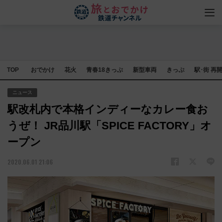
TOP
おでかけ
花火
青春18きっぷ
新型車両
きっぷ
駅･街 再
ニュース
駅改札内で本格インディーなカレー食お
うぜ！ JR品川駅「SPICE FACTORY」オ
ープン
2020.06.01 21:06