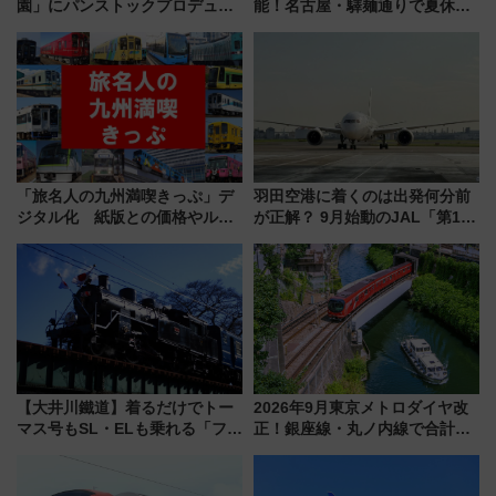
園」にパンストックプロデュー
能！名古屋・驛麺通りで夏休み
スの新業態『Land Bageri』8/7
限定「U22応援割り」が7月21日
オープン 秋からはビストロ営業
よりスタート
も！
「旅名人の九州満喫きっぷ」デ
羽田空港に着くのは出発何分前
ジタル化 紙版との価格やルー
が正解？ 9月始動のJAL「第1タ
ルの違いを解説
ーミナル北側サテライト」は徒
歩1キロ超え！ 知っておきたい
変更点まとめ
【大井川鐵道】着るだけでトー
2026年9月東京メトロダイヤ改
マス号もSL・ELも乗れる「フリ
正！銀座線・丸ノ内線で合計
ーきっぷTシャツ」8月6日より
212本の大増発、混雑緩和に期
受注販売
待