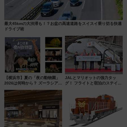
最大45kmの大渋滞も！？お盆の高速道路をスイスイ乗り切る快適
ドライブ術
【横浜市】夏の「夜の動物園」
JALとマリオットの強力タッ
2026は何時から？ ズーラシア・
グ！ フライトと宿泊のステイタ
野毛山・金沢の電車アクセスや
スマッチでFLY ON ポイントや
見どころ、限定イベントを徹底
上級会員資格を効率よく獲得す
解説！
る方法を解説