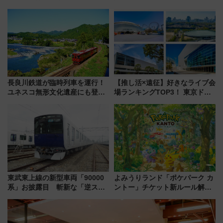
園＆のんほいパーク「ナイト
始まる
ZOO」開催情報
長良川鉄道が臨時列車を運行！
【推し活×遠征】好きなライブ会
ユネスコ無形文化遺産にも登録
場ランキングTOP3！ 東京ドー
された「郡上おどり」楽しむ人
ムや大阪城ホールが選ばれる理
に 乗車には予約が必要
由と交通アクセス術、ライブ会
場に何を求める？
東武東上線の新型車両「90000
よみうりランド「ポケパーク カ
系」お披露目 斬新な「逆スラ
ントー」チケット新ルール解
ント式」の先頭形状と明るく開
説！購入制限の緩和と入場時の
放的な車内空間に注目、デビュ
本人確認が11月スタート
ーは9月