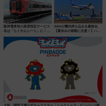
阪神電車初の座席指定サービス
ANAが機内持ち込みを厳格化
名は「らくやんシート」に！新
【夏休みの移動に注意！】ハン
型3000系で大阪梅田～山陽姫路
ドバッグやPCケースも対象の
を快適移動
「身の回り品」新サイズ制限
(40×30×20cm)おさらい
大阪・関西万博公式キャラクター「ミャクミャク」ピンバッジ新