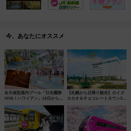
今、あなたにオススメ
全天候型屋内プール「日光霧降
【札幌から日帰り観光】ロイズ
VIVA！ハワイアン」18日から営
カカオ＆チョコレートタウン3周
業開始 小さなお子様連れのフ
年！ 9月は入場料半額やチョコ
ァミリーから大人まで幅広い世
詰め放題を開催、ロイズタウン
代が一日中楽しる夏のリゾート
駅からのアクセスも
を楽しんで