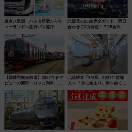
東京八重洲・バスタ新宿からサ
北國花火2026完全ガイド、両日
マーランドへ直行バス運行！ お
合わせて3万発超！ 7/25金沢大
トクな1Dayパスで夏のプールと
会・8/1川北大会の2つの花火大
推し活を楽しもう！（2026年
会の日程・アクセス・観覧席ま
8/1～31）
とめ（石川県）
【嵯峨野観光鉄道】2027年春デ
北陸鉄道「1M系」2027年度導
ビューの新型トロッコ列車、い
入へ 「空に始まり、海へ続く」
よいよ試運転開始へ！現行車両
白山比咩神社をモチーフにした
は2026年で引退
神秘的なデザイン