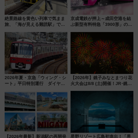
絶景路線を黄色い列車で気まま
京成電鉄が押上～成田空港を結
旅、「海が見える難読駅」で幸
ぶ新型有料特急「3900形」のコ
せの黄色いハンカチに願いを
ンセプト・デザイン公開 愛称
「新・鉄道ひとり旅」279回目
募集も実施
の舞台は「島原鉄道」
2026年夏・京急「ウィング・シ
【2026年】銚子みなとまつり花
ート」平日特別運行 ダイヤ・
火大会は8/8 (土)開催！JR･銚子
乗車方法を解説！2階建てバスや
電鉄の臨時列車やアクセス情
三浦海岸を堪能できるお出かけ
報、利根川に咲く8,000発の大迫
プランもご紹介
力＆屋台を満喫
【2026年最新】新潟駅の再開発
星野リゾート広島初進出！「界