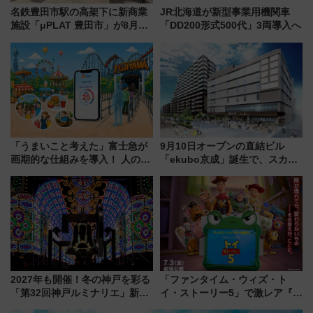
名鉄豊田市駅の高架下に新商業
JR北海道が新型事業用機関車
施設「μPLAT 豊田市」が8月26
「DD200形式500代」3両導入へ
日開業！全8店舗が出店し街の新
たな玄関口へ
「うまいこと考えた」富士急が
9月10日オープンの直結ビル
画期的な仕組みを導入！ 人のか
「ekubo京成」誕生で、スカイ
わりにスマホが並ぶ「分身く
ライナーも停まる巨大ハブ駅・
ん」始動
新鎌ヶ谷はどう変わる？ 全テナ
ント情報も公開！
2027年も開催！冬の神戸を彩る
「ファンタイム・ウィズ・ト
「第32回神戸ルミナリエ」新た
イ・ストーリー5」で激レア『ロ
な「希望の鐘」とともに震災の
ルカナ』カードをゲット！最新