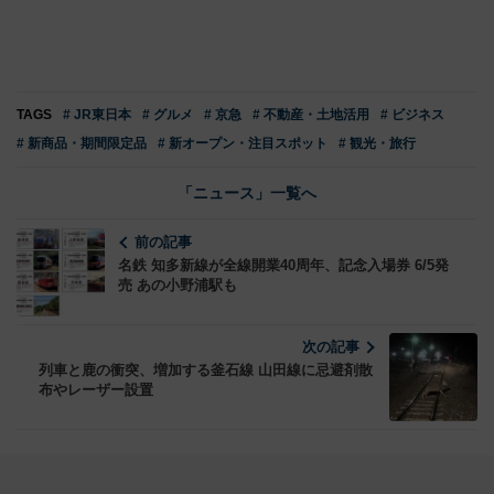
TAGS
# JR東日本
# グルメ
# 京急
# 不動産・土地活用
# ビジネス
# 新商品・期間限定品
# 新オープン・注目スポット
# 観光・旅行
「ニュース」一覧へ
前の記事
名鉄 知多新線が全線開業40周年、記念入場券 6/5発
売 あの小野浦駅も
次の記事
列車と鹿の衝突、増加する釜石線 山田線に忌避剤散
布やレーザー設置