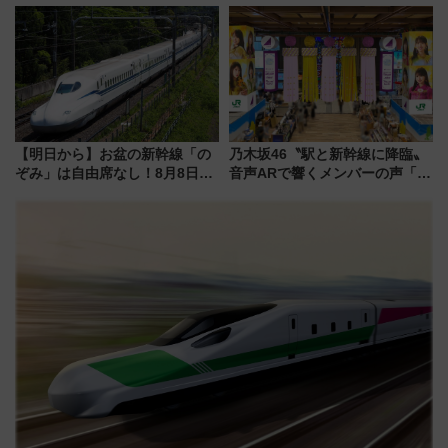
プラリー！富士急ハイランド限
線沿線が一大野球エリア
定グルメ＆グッズ徹底ガイド
【明日から】お盆の新幹線「の
乃木坂46〝駅と新幹線に降臨〟
ぞみ」は自由席なし！8月8日午
音声ARで響くメンバーの声「真
前はほぼ満席…でも数時間ズラ
夏の全国ツアー2026」
せば空きが見つかることも 混
雑避ける「空席」探しのコツ