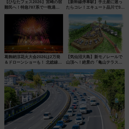
【ひなたフェス2026】宮崎の宿
【新幹線停車駅】手土産に迷っ
難民へ！特急787系で一晩過ご
たらコレ！エキュート品川で3年
せる夜間滞在型イベント「スワ
連続売上1位を獲得した定番手土
ローおひさま」が救世主に？
産スイーツとは？
葛飾納涼花火大会2026は2万発
【気仙沼大島】新モノレールで
＆ドローンショーも！ 北総線を
山頂へ！絶景の「亀山テラス
使った穴場アクセスや臨時列
360°」が7月19日オープン、休
車、観覧スポット情報と周辺観
暇村のお得な日帰りプランも登
光まとめ（7/28開催）
場