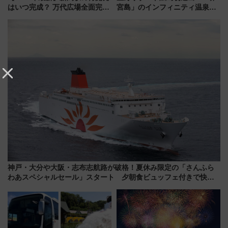
はいつ完成？ 万代広場全面完成
宮島」のインフィニティ温泉と
から「にいがた2キロ」・古町再
古式サウナ「石風呂」を大解剖
開発、バスタ新潟構想まで徹底
宿泊料金・アクセスは？（2026
解説！
年7月23日開業）
神戸・大分や大阪・志布志航路が破格！夏休み限定の「さんふら
わあスペシャルセール」スタート 夕朝食ビュッフェ付きで快適
な船旅はいかが？