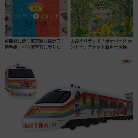
場
場に何を求める？
再開発に沸く東京駅八重洲口！
よみうりランド「ポケパーク カ
新幹線・バス乗車前に寄りたい
ントー」チケット新ルール解
「ヤエチカ」2026年夏の「ひん
説！購入制限の緩和と入場時の
やり＆スタミナグルメ」6選【新
本人確認が11月スタート
店舗も！】