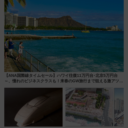
ーは9月
MALLで予約可能
【ANA国際線タイムセール】ハワイ往復11万円台･北京5万円台
～、憧れのビジネスクラスも！来春のGW旅行まで狙える激アツ路
線まとめ（8/10まで）