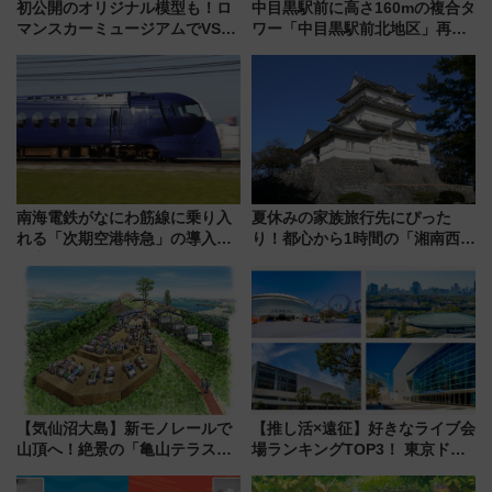
初公開のオリジナル模型も！ロ
中目黒駅前に高さ160mの複合タ
マンスカーミュージアムでVSE
ワー「中目黒駅前北地区」再開
の設計秘話に迫る企画展が7月
発の全貌
15日スタート
南海電鉄がなにわ筋線に乗り入
夏休みの家族旅行先にぴった
れる「次期空港特急」の導入を
り！都心から1時間の「湘南西エ
決定！ピニンファリーナによる
リア」満喫ガイド 鎌倉・江の
日本初の鉄道デザイン
島とは異なる魅力を持つ今夏の
注目スポット
【気仙沼大島】新モノレールで
【推し活×遠征】好きなライブ会
山頂へ！絶景の「亀山テラス
場ランキングTOP3！ 東京ドー
360°」が7月19日オープン、休
ムや大阪城ホールが選ばれる理
暇村のお得な日帰りプランも登
由と交通アクセス術、ライブ会