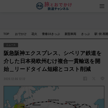
TOP
おでかけ
花火
青春18きっぷ
新型車両
きっぷ
駅･街 再
ニュース
阪急阪神エクスプレス、シベリア鉄道を
介した日本発欧州むけ複合一貫輸送を開
始＿リードタイム短縮とコスト削減
2020.12.06 12:12