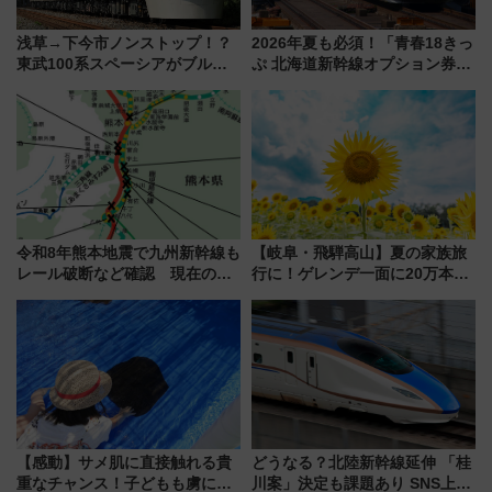
浅草→下今市ノンストップ！？
2026年夏も必須！「青春18きっ
東武100系スペーシアがブルー
ぷ 北海道新幹線オプション券」
リボン賞35周年記念で「デビュ
自動改札対応ルールと途中下車
ー当時の停車駅」を再現 運転
の罠
時刻や特急券の買い方を紹介
令和8年熊本地震で九州新幹線も
【岐阜・飛騨高山】夏の家族旅
レール破断など確認 現在の運
行に！ゲレンデ一面に20万本の
転見合わせ状況と交通網への影
ひまわりが咲き誇る「アルコピ
響
アひまわり園」開園
【感動】サメ肌に直接触れる貴
どうなる？北陸新幹線延伸 「桂
重なチャンス！子どもも虜にな
川案」決定も課題あり SNS上の