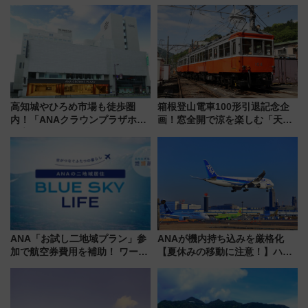
から「にいがた2キロ」・古町再
ト、手ぶらで乗車から買い物ま
開発、バスタ新潟構想まで徹底
でシームレスに
解説！
高知城やひろめ市場も徒歩圏
箱根登山電車100形引退記念企
内！「ANAクラウンプラザホテ
画！窓全開で涼を楽しむ「天然
ル高知」が8月開業
クーラー体験号」と限定鉄コレ
発売
ANA「お試し二地域プラン」参
ANAが機内持ち込みを厳格化
加で航空券費用を補助！ ワーケ
【夏休みの移動に注意！】ハン
ーションや週末移住に最適な自
ドバッグやPCケースも対象の
治体は？ 2026年は対象のエリア
「身の回り品」新サイズ制限
が拡大！
(40×30×20cm)おさらい