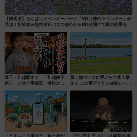
【群馬県】たんばらラベンダーパーク「約3万株のラベンダー」が
見頃！新幹線＆無料送迎バスで都心から約1時間半で夏の絶景を！
埼玉・川越駅すぐ！「川越餃子
買い物ついでに手ぶらで水上散
祭り」とは？宇都宮・浜松から
歩！ この夏行きたい越谷レイク
ご当地和牛まで全国の人気餃子
タウンの新たな水辺の憩いエリ
を食べ比べ【7月25日・26日開
ア「LAKESIDE PARK」（埼玉
催】
県越谷市）
「うまいこと考えた」富士急が
【立川市】立川まつり国営昭和