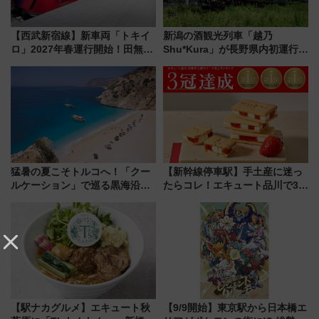
【西武新宿線】新車両「トキイ
新潟の酒観光列車「越乃
ロ」2027年春運行開始！田無・
Shu*Kura」が長野県内初運行！
新所沢にも停車 2028年春には
地酒と食を味わう信州プレDC特
「第2弾」も
別企画
猛暑の夏こそトルコへ！「クー
【新幹線停車駅】手土産に迷っ
ルケーション」で巡る黒海沿岸
たらコレ！エキュート品川で3年
やエーゲ海の避暑リゾート 関
連続売上1位を獲得した定番手土
連検索数が前年比237％増、ナ
産スイーツとは？
ショジオも認める『2026年に訪
れるべき世界の旅先』
【駅ナカグルメ】エキュート秋
【9/9開始】東京駅から日本橋エ