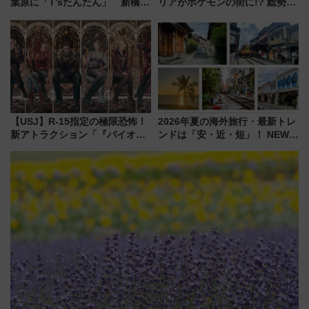
葉原に「T’sたんたん」 新橋に
リアがポケモンの街に!? 総勢
551蓬莱のDNAを継ぐ「東京豚
100匹以上が出現「レジェンド
饅」、オムライス専門店「肉と
リサーチ」本格謎解き・グッズ
たまご」新グルメ続々登場！
情報まとめ
【2026年8月】
【USJ】R-15指定の極限恐怖！
2026年夏の海外旅行・最新トレ
新アトラクション「『バイオハ
ンドは「安・近・短」！ NEWT
ザード レクイエム』 ザ・ダイ
調査から読み解く、最新の人気
ブ」今秋登場 ―予測不能の恐
渡航先TOP5とは？ 円安時代の
怖に泣き叫べ―
旅行術