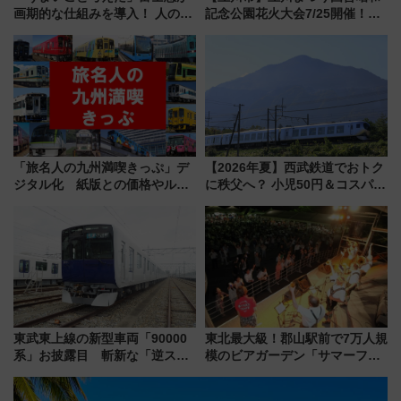
画期的な仕組みを導入！ 人のか
記念公園花火大会7/25開催！
わりにスマホが並ぶ「分身く
5000発の花火が夜を彩る 今年は
ん」始動
混雑に要注意、その理由は
「旅名人の九州満喫きっぷ」デ
【2026年夏】西武鉄道でおトク
ジタル化 紙版との価格やルー
に秩父へ？ 小児50円＆コスパ最
ルの違いを解説
強きっぷで「安・近・短」な家
族旅行！ 深夜の正丸トンネル探
検や特急ラビューも
東武東上線の新型車両「90000
東北最大級！郡山駅前で7万人規
系」お披露目 斬新な「逆スラ
模のビアガーデン「サマーフェ
ント式」の先頭形状と明るく開
スタ IN KORIYAMA 2026」
放的な車内空間に注目、デビュ
7/24-26開催！ 有料席はJRE