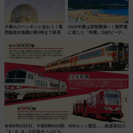
夕暮れのペンギンと会おう！葛
2026年夏は那智勝浦へ！熊野灘
西臨海水族園が夜8時まで延長
に面した「特選」白砂ビーチは
必見 「第17回那智勝浦町花火大
会」は8月11日開催！
令和8年8月8日、午前8時8分8秒、888セット限定……鉄道各社の
「8・8・8」な記念きっぷたち