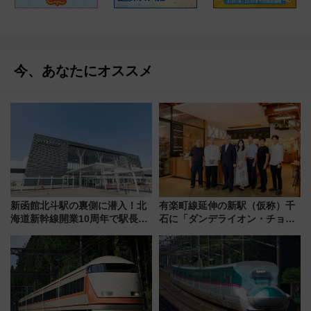
今、あなたにオススメ
新函館北斗駅の裏側に潜入！北
有楽町線延伸の新駅（仮称）千
海道新幹線開業10周年で駅長
石に「ダンデライオン・チョコ
室・地下通路など公開イベン
レート」が出店！ 東京メトロが
ト 参加方法や体験内容を紹介
1億円出資で挑む新時代のまちづ
くりとは？