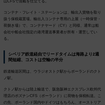
山CFSで混載を仕立てる。
コンテナ・フレイト・ステーションは、輸出入貨物を取り
扱う保税蔵置場。輸出入コンテナ専用の上屋（一時保管・
荷捌き場）で、コンテナヤード（CY）と同様、通常は船
会社や船会社指定の港湾運送事業者が所有・運営してい
る。
シベリア鉄道経由でリードタイムは海路より2週
間短縮、コストは空輸の半分
鉄道輸送区間は、ウラジオストク駅からポーランドのクト
ノ駅。
クトノ駅からは陸上輸送で、阪急阪神エクスプレス欧州代
理店のポズナンCFS（ポーランド）に荷物を保税転送。こ
の先、ポーランド国内やドイツはもちろん、オーストリア