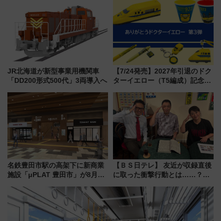
ツリー駅の規制まとめ 7/25開催
軽に 運行ダイヤ・運賃を解説
（2026年）
JR北海道が新型事業用機関車
【7/24発売】2027年引退のドク
「DD200形式500代」3両導入へ
ターイエロー（T5編成）記念グ
ッズ7種が登場！ 新幹線車内放
送の目覚まし時計など通販・販
売店舗まとめ
名鉄豊田市駅の高架下に新商業
【ＢＳ日テレ】 友近が収録直後
施設「μPLAT 豊田市」が8月26
に取った衝撃行動とは……？
日開業！全8店舗が出店し街の新
『友近・礼二の妄想トレイン』
たな玄関口へ
で極上の夏祭り鉄道旅を放送