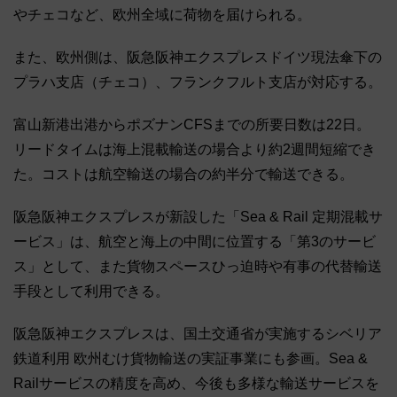
やチェコなど、欧州全域に荷物を届けられる。
また、欧州側は、阪急阪神エクスプレスドイツ現法傘下の
プラハ支店（チェコ）、フランクフルト支店が対応する。
富山新港出港からポズナンCFSまでの所要日数は22日。
リードタイムは海上混載輸送の場合より約2週間短縮でき
た。コストは航空輸送の場合の約半分で輸送できる。
阪急阪神エクスプレスが新設した「Sea & Rail 定期混載サ
ービス」は、航空と海上の中間に位置する「第3のサービ
ス」として、また貨物スペースひっ迫時や有事の代替輸送
手段として利用できる。
阪急阪神エクスプレスは、国土交通省が実施するシベリア
鉄道利用 欧州むけ貨物輸送の実証事業にも参画。Sea &
Railサービスの精度を高め、今後も多様な輸送サービスを