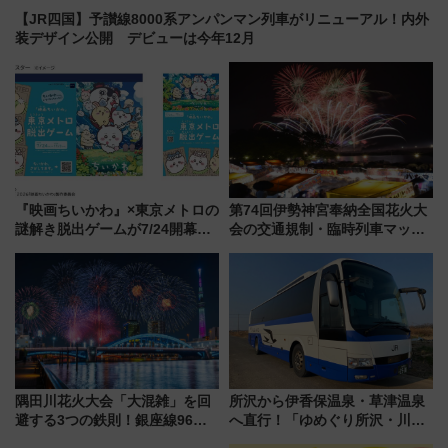
【JR四国】予讃線8000系アンパンマン列車がリニューアル！内外
装デザイン公開 デビューは今年12月
『映画ちいかわ』×東京メトロの
第74回伊勢神宮奉納全国花火大
謎解き脱出ゲームが7/24開幕！
会の交通規制・臨時列車マッ
オリジナル24時間券の買い方と
プ！JR東海・近鉄で快適にアク
遊び方を解説！（7/10発売開
セス
始）
隅田川花火大会「大混雑」を回
所沢から伊香保温泉・草津温泉
避する3つの鉄則！銀座線96本
へ直行！「ゆめぐり所沢・川越
増発･浅草線臨時ダイヤ･スカイ
号」で群馬の温泉旅をもっと気