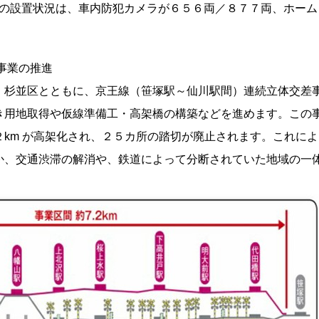
時点の設置状況は、車内防犯カメラが６５６両／８７７両、ホーム
事業の推進
・杉並区とともに、京王線（笹塚駅～仙川駅間）連続立体交差
き用地取得や仮線準備工・高架橋の構築などを進めます。この
km が高架化され、２５カ所の踏切が廃止されます。これによ
か、交通渋滞の解消や、鉄道によって分断されていた地域の一