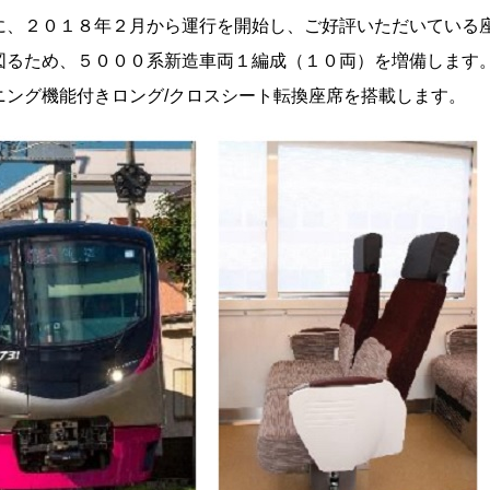
に、２０１８年２月から運行を開始し、ご好評いただいている
図るため、５０００系新造車両１編成（１０両）を増備します
ニング機能付きロング/クロスシート転換座席を搭載します。