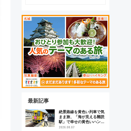
最新記事
絶景路線を黄色い列車で気
まま旅、「海が見える難読
駅」で幸せの黄色いハンカ
チに願いを 「新・鉄道ひ
2026.08.07