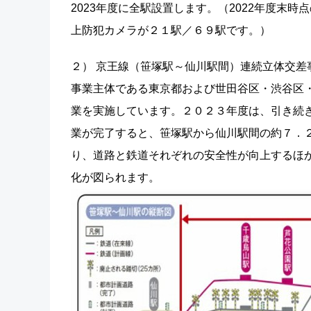
2023年度に全駅設置します。（2022年度末
上防犯カメラが２１駅／６９駅です。）
２） 京王線（笹塚駅～仙川駅間）連続立体交差
事業主体である東京都および世田谷区・渋谷区
業を実施しています。２０２３年度は、引き続
業が完了すると、笹塚駅から仙川駅間の約７．２
り、道路と鉄道それぞれの安全性が向上するほ
化が図られます。