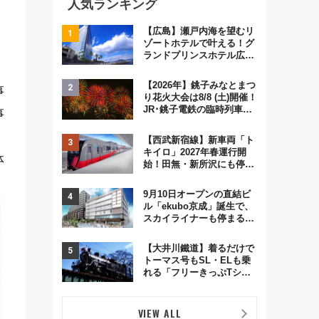
人気ランキング
【広島】瀬戸内海を望むリ
ゾートホテルで叶える！グ
ランドプリンスホテル広島
のフォトウエディング＆カ
ジュアルパーティープラン
【2026年】銚子みなとまつ
事
り花火大会は8/8 (土)開催！
JR･銚子電鉄の臨時列車や
事
アクセス情報、利根川に咲
く8,000発の大迫力＆屋台
【西武新宿線】新車両「ト
を満喫
キイロ」2027年春運行開
体
始！田無・新所沢にも停
車 2028年春には「第2
弾」も
9月10日オープンの直結ビ
ル「ekubo京成」誕生で、
スカイライナーも停まる巨
大ハブ駅・新鎌ヶ谷はどう
変わる？ 全テナント情報も
【大井川鐵道】着るだけで
公開！
トーマス号もSL・ELも乗
れる「フリーきっぷTシャ
ツ」8月6日より受注販売
VIEW ALL