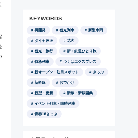
KEYWORDS
再開発
観光列車
新型車両
指
ダイヤ改正
花火
整
観光・旅行
新・鉄道ひとり旅
の
特急列車
つくばエクスプレス
新オープン・注目スポット
きっぷ
新幹線
おでかけ
新型・更新
新線・新駅開業
イベント列車・臨時列車
青春18きっぷ