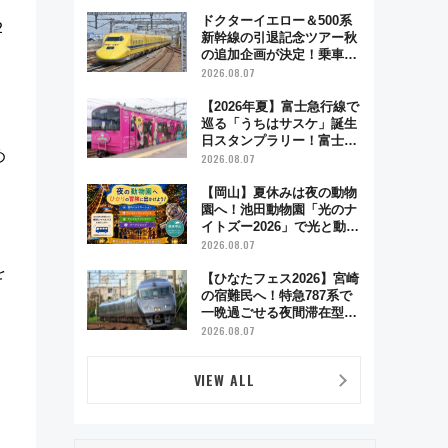
とり旅」279回目の舞台は
「島原鉄道」
ドクターイエロー＆500系
２
新幹線の引退記念ツアー秋
の追加企画が決定！乗車体
験やグッズ・ホテル情報ま
2026.08.07
とめ
【2026年夏】富士急行線で
巡る「うちはサスケ」誕生
日スタンプラリー！富士急
め
ハイランド限定グルメ＆グ
2026.08.07
ッズ徹底ガイド
【岡山】夏休みは夜の動物
園へ！池田動物園「光のナ
イトズー2026」で光と動物
が彩る特別な夜
2026.08.07
を
【ひなたフェス2026】宮崎
の宿難民へ！特急787系で
一晩過ごせる夜間滞在型イ
ベント「スワローおひさ
2026.08.07
ま」が救世主に？
VIEW ALL