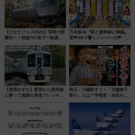
【ひなたフェス2026】宮崎の宿
乃木坂46〝駅と新幹線に降臨〟
難民へ！特急787系で一晩過ご
音声ARで響くメンバーの声「真
せる夜間滞在型イベント「スワ
夏の全国ツアー2026」
ローおひさま」が救世主に？
【残席わずか】新宿から西武線
埼玉・川越駅すぐ！「川越餃子
に乗って滋賀の美食フレンチを
祭り」とは？宇都宮・浜松から
堪能？ 大人気レストラン列車
ご当地和牛まで全国の人気餃子
「52席の至福」で味わう近江牛
を食べ比べ【7月25日・26日開
や伝統文化の特別コラボ
催】