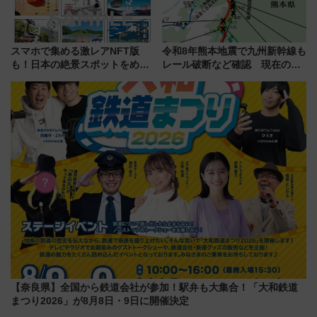
スマホで集める激レアNFT版
令和8年熊本地震で九州新幹線も
も！日本の絶景スポットをめぐ
レール破断など確認 現在の運
って集める「索道印(さくどうい
転見合わせ状況と交通網への影
ん)」企画がスタート
響
【奈良県】全国から鉄道会社が参加！駅弁も大集合！「大和鉄道
まつり2026」が8月8日・9日に開催決定