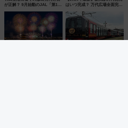
が正解？ 9月始動のJAL「第1タ
はいつ完成？ 万代広場全面完成
ーミナル北側サテライト」は徒
から「にいがた2キロ」・古町再
歩1キロ超え！ 知っておきたい
開発、バスタ新潟構想まで徹底
変更点まとめ
解説！
2026年「仙台七夕花火祭」を攻
【嵯峨野観光鉄道】2027年春デ
略！ 混雑回避の地下鉄アクセス
ビューの新型トロッコ列車、い
からまだ買える有料席情報、花
よいよ試運転開始へ！現行車両
火前に楽しむ仙台観光ルートま
は2026年で引退
で解説！