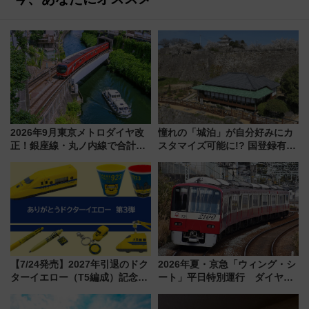
2026年9月東京メトロダイヤ改
憧れの「城泊」が自分好みにカ
正！銀座線・丸ノ内線で合計
スタマイズ可能に!? 国登録有形
212本の大増発、混雑緩和に期
文化財・丸亀城「延寿閣別館」
待
にオーダーメイド型の宿泊プラ
ンが誕生！
【7/24発売】2027年引退のドク
2026年夏・京急「ウィング・シ
ターイエロー（T5編成）記念グ
ート」平日特別運行 ダイヤ・
ッズ7種が登場！ 新幹線車内放
乗車方法を解説！2階建てバスや
送の目覚まし時計など通販・販
三浦海岸を堪能できるお出かけ