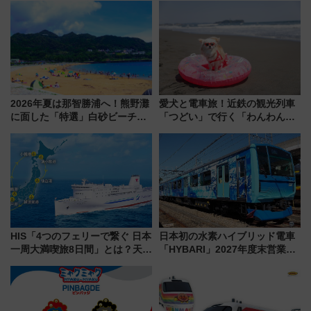
2026年夏は那智勝浦へ！熊野灘
愛犬と電車旅！近鉄の観光列車
に面した「特選」白砂ビーチは
「つどい」で行く「わんわん列
必見 「第17回那智勝浦町花火大
車」第5弾！海辺のBBQも楽し
会」は8月11日開催！
める日帰りツアー
HIS「4つのフェリーで繋ぐ 日本
日本初の水素ハイブリッド電車
一周大満喫旅8日間」とは？天橋
「HYBARI」2027年度末営業運
立・小樽・日光東照宮など全国
転へ 鉄道・発電・まちづくり
の絶景＆限定グルメを網羅！煩
で水素利活用が加速
雑な手続きも不要でお手軽に楽
しめるプランが登場