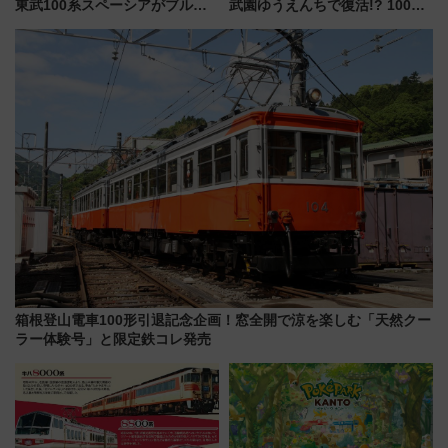
東武100系スペーシアがブルー
武園ゆうえんちで復活!? 100周
リボン賞35周年記念で「デビュ
年記念企画＆「春日のうん○スラ
ー当時の停車駅」を再現 運転
イダー」に注目 2026年夏は所
時刻や特急券の買い方を紹介
沢へ遊びに行こう
箱根登山電車100形引退記念企画！窓全開で涼を楽しむ「天然クー
ラー体験号」と限定鉄コレ発売