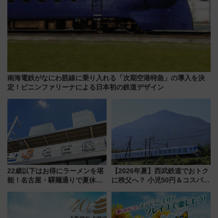
南海電鉄がなにわ筋線に乗り入れる「次期空港特急」の導入を決
定！ピニンファリーナによる日本初の鉄道デザイン
22歳以下はお得にラーメンを堪
【2026年夏】西武鉄道でおトク
能！名古屋・驛麺通りで夏休み
に秩父へ？ 小児50円＆コスパ最
限定「U22応援割り」が7月21日
強きっぷで「安・近・短」な家
よりスタート
族旅行！ 深夜の正丸トンネル探
検や特急ラビューも