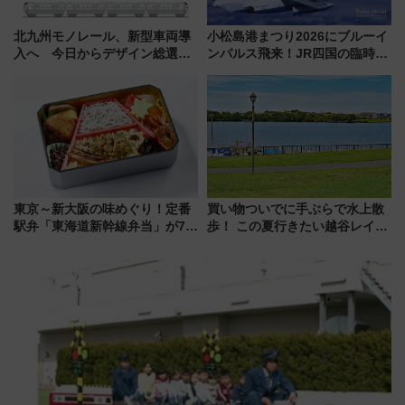
北九州モノレール、新型車両導
小松島港まつり2026にブルーイ
入へ 今日からデザイン総選挙
ンパルス飛来！JR四国の臨時ダ
始まる
イヤや駐車場予約を徹底解説
東京～新大阪の味めぐり！定番
買い物ついでに手ぶらで水上散
駅弁「東海道新幹線弁当」が7月
歩！ この夏行きたい越谷レイク
21日にリニューアル発売
タウンの新たな水辺の憩いエリ
ア「LAKESIDE PARK」（埼玉
県越谷市）