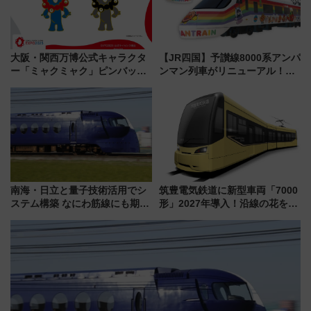
大阪・関西万博公式キャラクタ
【JR四国】予讃線8000系アンパ
ー「ミャクミャク」ピンバッジ
ンマン列車がリニューアル！内
新登場！関西の駅構内などで7月
外装デザイン公開 デビューは
中旬発売
今年12月
南海・日立と量子技術活用でシ
筑豊電気鉄道に新型車両「7000
ステム構築 なにわ筋線にも期待
形」2027年導入！沿線の花をイ
乗務員・車両計画作業を短縮へ
メージしたイエローを採用 車
内は落ち着いたゆとりある空間
に