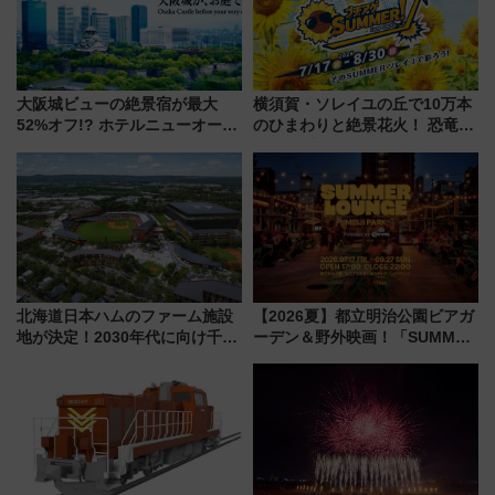
大阪城ビューの絶景宿が最大
横須賀・ソレイユの丘で10万本
52%オフ!? ホテルニューオータ
のひまわりと絶景花火！ 恐竜や
ニ大阪の40周年「夏のタイムセ
ドッグプールなど三浦半島の日
ール」で秋の関西旅を豪華にす
帰りお出かけ最新情報（2026年
る方法（8月20日まで！）
7月17日～開催）
北海道日本ハムのファーム施設
【2026夏】都立明治公園ビアガ
地が決定！2030年代に向け千歳
ーデン＆野外映画！「SUMMER
線沿線が一大野球エリア
LOUNGE」のアクセスと上映ス
ケジュール 夜風とビール、映画
を満喫！