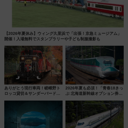
【2026年夏休み】ウィング久里浜で「出張！京急ミュージアム」
開催！入場無料でスタンプラリーや子ども制服撮影も
ありがとう現行車両！嵯峨野ト
2026年夏も必須！「青春18きっ
ロッコ貸切＆サンダーバードレ
ぷ 北海道新幹線オプション券」
ストランで語り合う秋の京都
自動改札対応ルールと途中下車
斉藤雪乃＆福原トシヒロと行
の罠
く！9月13日「京都の鉄道満喫
ツアー」開催