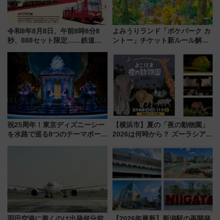
令和8年8月8日、午前8時8分8
よみうりランド「ポケパーク カ
秒、888セット限定……鉄道各
ントー」チケット新ルール解
社の「8・8・8」な記念きっぷ
説！購入制限の緩和と入場時の
たち
本人確認が11月スタート
祝25周年！東京ディズニーシー
【横浜市】夏の「夜の動物園」
を水路で巡る8つのテーマポート
2026は何時から？ ズーラシア・
と限定デコレーションを解説
野毛山・金沢の電車アクセスや
見どころ、限定イベントを徹底
解説！
羽田空港に着くのは出発何分前
【2026年最新】新潟駅の再開発