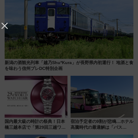
新潟の酒観光列車「越乃Shu*Kura」が長野県内初運行！ 地酒と食
を味わう信州プレDC特別企画
国内最大級の時計の祭典！日本
宿泊予定者の9割が悲鳴…ホテル
橋三越本店で「第29回三越ワー
高騰時代の最適解は「バス
ルドウォッチフェア」開幕
泊」!? WILLER最新調査で判明