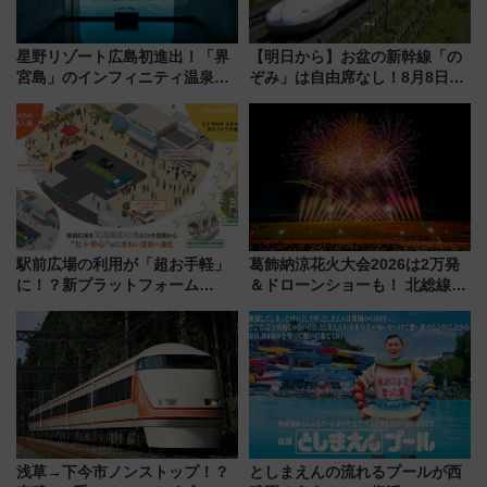
星野リゾート広島初進出！「界
【明日から】お盆の新幹線「の
宮島」のインフィニティ温泉と
ぞみ」は自由席なし！8月8日午
古式サウナ「石風呂」を大解剖
前はほぼ満席…でも数時間ズラ
宿泊料金・アクセスは？（2026
せば空きが見つかることも 混
年7月23日開業）
雑避ける「空席」探しのコツ
駅前広場の利用が「超お手軽」
葛飾納涼花火大会2026は2万発
に！？新プラットフォーム
＆ドローンショーも！ 北総線を
「HirakeBA」8月3日始動、ス
使った穴場アクセスや臨時列
マホで簡単申請 物販や演奏会な
車、観覧スポット情報と周辺観
どに【JR東日本】
光まとめ（7/28開催）
浅草→下今市ノンストップ！？
としまえんの流れるプールが西