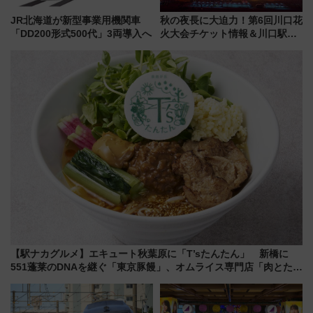
JR北海道が新型事業用機関車
秋の夜長に大迫力！第6回川口花
「DD200形式500代」3両導入へ
火大会チケット情報＆川口駅か
らのアクセスガイド
【駅ナカグルメ】エキュート秋葉原に「T’sたんたん」 新橋に
551蓬莱のDNAを継ぐ「東京豚饅」、オムライス専門店「肉とたま
ご」新グルメ続々登場！【2026年8月】