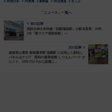
# JR西日本
# JR東海
# 新幹線
# JR北海道
# きっぷ
「ニュース」一覧へ
前の記事
西鉄天神大牟田線「試験場前駅」が駅名変更、24年
3月「聖マリア病院前駅」へ
次の記事
箱根登山電車 箱根湯本駅 強羅駅 に出現した顔出し
パネルはナニ!? 彫刻の森美術館 しつもんパーク が
ヒント、SNSでひそかに話題に…