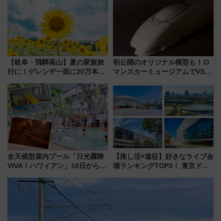
売店舗まとめ
プランもご紹介
【岐阜・飛騨高山】夏の家族旅
初公開のオリジナル模型も！ロ
行に！ゲレンデ一面に20万本の
マンスカーミュージアムでVSE
ひまわりが咲き誇る「アルコピ
の設計秘話に迫る企画展が7月
アひまわり園」開園
15日スタート
全天候型屋内プール「日光霧降
【推し活×遠征】好きなライブ会
VIVA！ハワイアン」18日から営
場ランキングTOP3！ 東京ドー
業開始 小さなお子様連れのフ
ムや大阪城ホールが選ばれる理
ァミリーから大人まで幅広い世
由と交通アクセス術、ライブ会
代が一日中楽しる夏のリゾート
場に何を求める？
を楽しんで