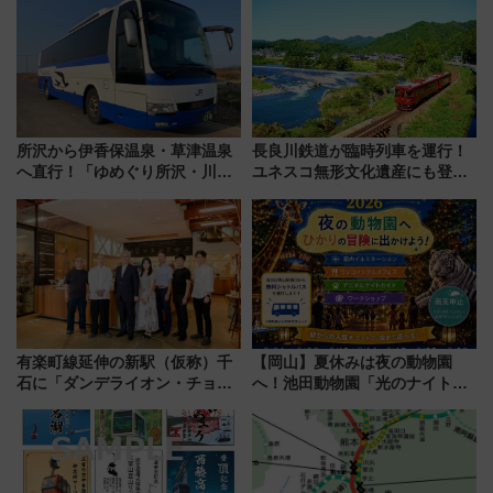
【2026年8月5日～25日】
した、推し活遠征や観光時のリ
アルな懐事情
所沢から伊香保温泉・草津温泉
長良川鉄道が臨時列車を運行！
へ直行！「ゆめぐり所沢・川越
ユネスコ無形文化遺産にも登録
号」で群馬の温泉旅をもっと気
された「郡上おどり」楽しむ人
軽に 運行ダイヤ・運賃を解説
に 乗車には予約が必要
有楽町線延伸の新駅（仮称）千
【岡山】夏休みは夜の動物園
石に「ダンデライオン・チョコ
へ！池田動物園「光のナイトズ
レート」が出店！ 東京メトロが
ー2026」で光と動物が彩る特別
1億円出資で挑む新時代のまちづ
な夜
くりとは？