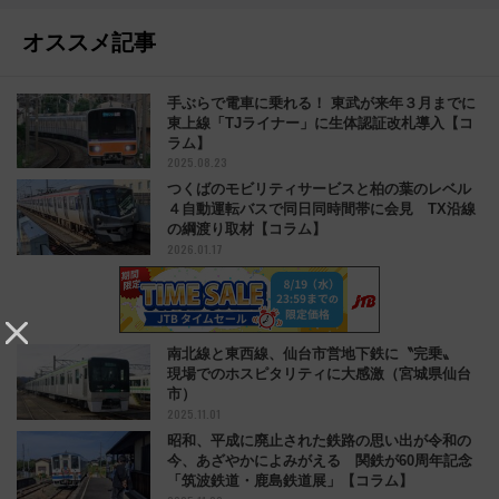
オススメ記事
手ぶらで電車に乗れる！ 東武が来年３月までに
東上線「TJライナー」に生体認証改札導入【コ
ラム】
2025.08.23
つくばのモビリティサービスと柏の葉のレベル
４自動運転バスで同日同時間帯に会見 TX沿線
の綱渡り取材【コラム】
2026.01.17
南北線と東西線、仙台市営地下鉄に〝完乗〟
現場でのホスピタリティに大感激（宮城県仙台
市）
2025.11.01
昭和、平成に廃止された鉄路の思い出が令和の
今、あざやかによみがえる 関鉄が60周年記念
「筑波鉄道・鹿島鉄道展」【コラム】