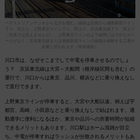
ペデストリアンデッキから北方を望む。線路は左側から湘南新宿ライン
下り、同上り、上野東京ライン下り、同上り、京浜東北線下り、同上り
（写真では見えませんが）。上野東京ラインの上下線間には十分なスペ
ースがなく、京浜東北線または湘南新宿ラインの線路を移動する工事が
必要と思われます（筆者撮影）
川口市は、なぜそこまでして中電を停車させるのでしょ
う？ 京浜東北線は大宮～大船間（根岸線区間も含む）の
運行で、川口からは東京、品川、横浜などに乗り換えなし
で直行できます。
上野東京ラインが停車すると、大宮や大船以遠、例えば宇
都宮、高崎、小田原などと乗り換えなしで結ばれます。通
勤通学に便利になるほか、東京や品川への所要時間が短縮
できるメリットもあります。川口駅はホーム混雑が目立
ち、中電が停車すればラッシュが分散されるメリットもあ