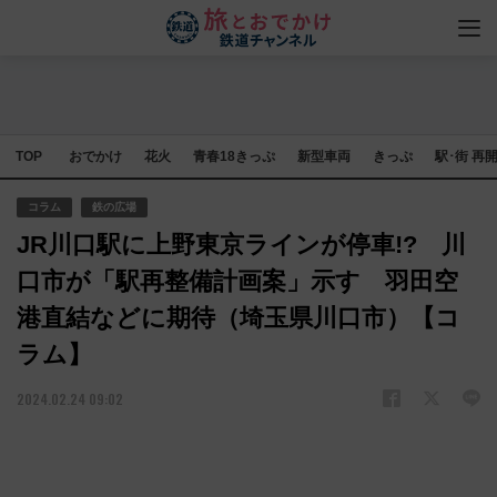
TOP
おでかけ
花火
青春18きっぷ
新型車両
きっぷ
駅･街 再
コラム
鉄の広場
JR川口駅に上野東京ラインが停車!? 川
口市が「駅再整備計画案」示す 羽田空
港直結などに期待（埼玉県川口市）【コ
ラム】
2024.02.24 09:02