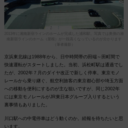
2013年に湘南新宿ラインのホームが完成した浦和駅。写真では奥側の湘
南新宿ラインのホーム（屋根）が一段高くなっているのが分かります
（筆者撮影）
京浜東北線は1988年から、日中時間帯の田端～田町間で
快速運転がスタートしました。当初、浜松町駅は通過でし
たが、2002年７月のダイヤ改正で新しく停車。東京モノ
レールから乗り継ぐ、航空利旅客の東京都心部や埼玉方面
への移動を便利にするのが主な狙いですが、同じ2002年
には東京モノレールがJR東日本グループ入りするという
裏事情もありました。
川口駅への中電停車はどう動くのか。続報を待ちたいと思
います。