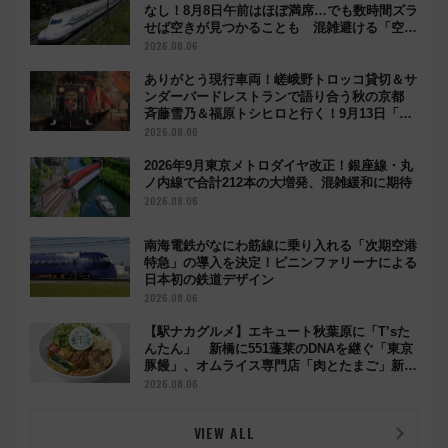
なし！8月8日午前はほぼ満席…でも数時間ズラ
せば空きが見つかることも 混雑避ける「空
席」探しのコツ
2026.08.06
ありがとう現行車両！嵯峨野トロッコ貸切＆サ
ンダーバードレストランで語り合う秋の京都
斉藤雪乃＆福原トシヒロと行く！9月13日「京
都の鉄道満喫ツアー」開催
2026.08.06
2026年9月東京メトロダイヤ改正！銀座線・丸
ノ内線で合計212本の大増発、混雑緩和に期待
2026.08.06
南海電鉄がなにわ筋線に乗り入れる「次期空港
特急」の導入を決定！ピニンファリーナによる
日本初の鉄道デザイン
2026.08.06
【駅ナカグルメ】エキュート秋葉原に「T’sた
んたん」 新橋に551蓬莱のDNAを継ぐ「東京
豚饅」、オムライス専門店「肉とたまご」新グ
ルメ続々登場！【2026年8月】
2026.08.06
VIEW ALL