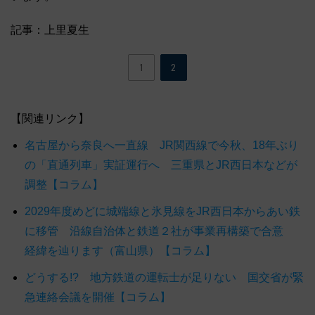
記事：上里夏生
1
2
【関連リンク】
名古屋から奈良へ一直線 JR関西線で今秋、18年ぶり
の「直通列車」実証運行へ 三重県とJR西日本などが
調整【コラム】
2029年度めどに城端線と氷見線をJR西日本からあい鉄
に移管 沿線自治体と鉄道２社が事業再構築で合意
経緯を辿ります（富山県）【コラム】
どうする!? 地方鉄道の運転士が足りない 国交省が緊
急連絡会議を開催【コラム】