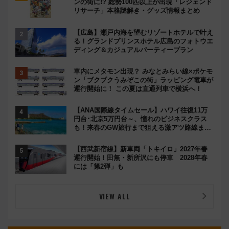
ンの街に!? 総勢100匹以上が出現「レジェンド
リサーチ」本格謎解き・グッズ情報まとめ
【広島】瀬戸内海を望むリゾートホテルで叶え
る！グランドプリンスホテル広島のフォトウエ
ディング＆カジュアルパーティープラン
車内にメタモン出現？ みなとみらい線×ポケモ
ン「ブクブクうみぞこの街」ラッピング電車が
運行開始に！ この夏は直通列車で横浜へ！
【ANA国際線タイムセール】ハワイ往復11万
円台･北京5万円台～、憧れのビジネスクラス
も！来春のGW旅行まで狙える激アツ路線まと
め（8/10まで）
【西武新宿線】新車両「トキイロ」2027年春
運行開始！田無・新所沢にも停車 2028年春
には「第2弾」も
VIEW ALL