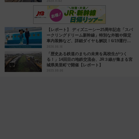
2025.11.02
【レポート】 ディズニーシー25周年記念「スパ
ークリングドリーム新幹線」特別な外観や限定
車内装飾など、詳細ダイヤも解説！6/19運行開
2026.06.16
始
「歴史ある鉄道のまちの未来を高校生がつく
る！」14回目の地鉄交流会、JR３線が集まる宮
城県美里町で開催【レポート】
2025.09.06