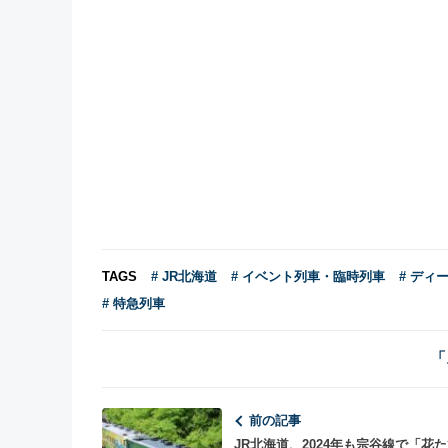
TAGS
# JR北海道
# イベント列車・臨時列車
# ディ
# 特急列車
「
前の記事
JR北海道、2024年も宗谷線で「