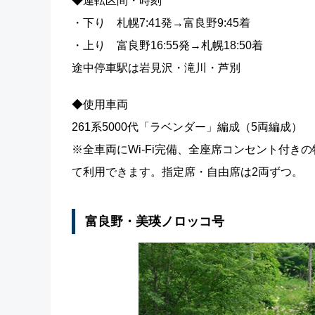
◆運転区間・時刻
・下り 札幌7:41発→富良野9:45着
・上り 富良野16:55発→札幌18:50着
途中停車駅は岩見沢・滝川・芦別
◆使用車両
261系5000代「ラベンダー」編成（5両編成）
※全車両にWi-Fi完備、全座席コンセント付
て利用できます。指定席・自由席は2両ずつ。
富良野・美瑛ノロッコ号