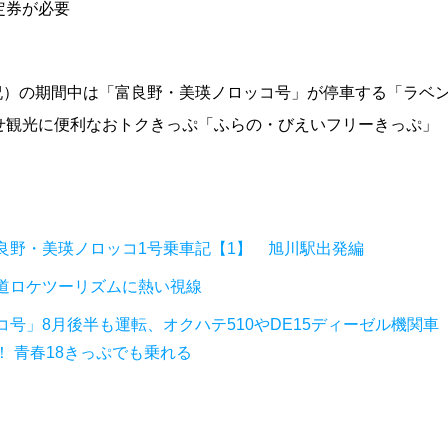
定券が必要
・祝）の期間中は「富良野・美瑛ノロッコ号」が停車する「ラベ
せ観光に便利なおトクきっぷ「ふらの・びえいフリーきっぷ」
良野・美瑛ノロッコ1号乗車記【1】 旭川駅出発編
道ロケツーリズムに熱い視線
号」8月後半も運転、オクハテ510やDE15ディーゼル機関車
 青春18きっぷでも乗れる