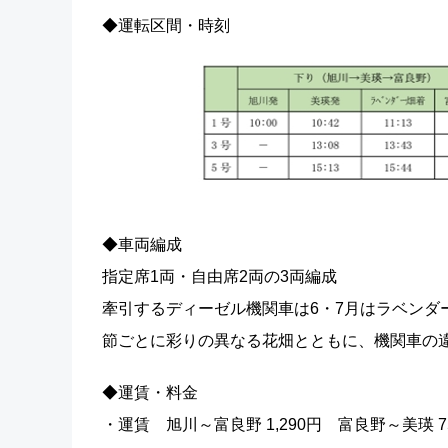
◆運転区間・時刻
◆車両編成
指定席1両・自由席2両の3両編成
牽引するディーゼル機関車は6・7月はラベンダ
節ごとに彩りの異なる花畑とともに、機関車の
◆運賃・料金
・運賃 旭川～富良野 1,290円 富良野～美瑛 7