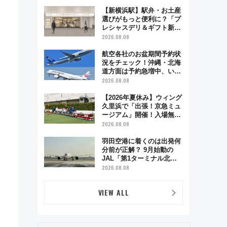
で味わう近江牛や伝統文化
の特別コラボ
【新横浜駅】駅弁・お土産
選びがもっと便利に？「プ
レシャスデリ＆ギフト新横
浜」がオープン 場所や営
2026.08.08
業時間・限定弁当を紹介
航空各社のお盆期間予約状
況をチェック！沖縄・北海
道方面は予約急増中、いま
から狙うべき日は？
2026.08.08
【2026年夏休み】ウィング
久里浜で「出張！京急ミュ
ージアム」開催！入場無料
でスタンプラリーや子ども
2026.08.08
制服撮影も
羽田空港に着くのは出発何
分前が正解？ 9月始動の
JAL「第1ターミナル北側
サテライト」は徒歩1キロ
2026.08.08
超え！ 知っておきたい変更
点まとめ
VIEW ALL