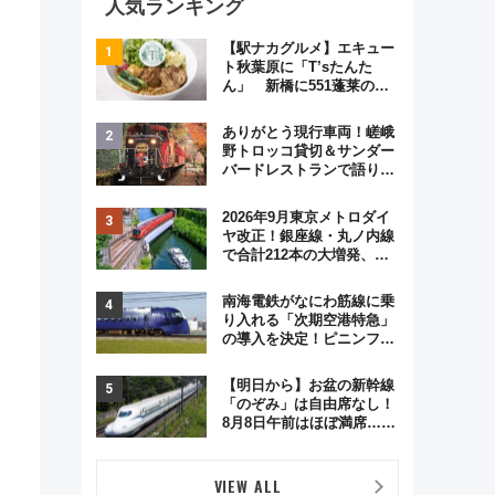
人気ランキング
【駅ナカグルメ】エキュー
ト秋葉原に「T’sたんた
ん」 新橋に551蓬莱の
DNAを継ぐ「東京豚饅」、
オムライス専門店「肉とた
ありがとう現行車両！嵯峨
まご」新グルメ続々登場！
野トロッコ貸切＆サンダー
【2026年8月】
バードレストランで語り合
う秋の京都 斉藤雪乃＆福
原トシヒロと行く！9月13
2026年9月東京メトロダイ
日「京都の鉄道満喫ツア
ヤ改正！銀座線・丸ノ内線
ー」開催
で合計212本の大増発、混
雑緩和に期待
南海電鉄がなにわ筋線に乗
り入れる「次期空港特急」
の導入を決定！ピニンファ
リーナによる日本初の鉄道
デザイン
【明日から】お盆の新幹線
「のぞみ」は自由席なし！
8月8日午前はほぼ満席…で
も数時間ズラせば空きが見
つかることも 混雑避ける
「空席」探しのコツ
VIEW ALL