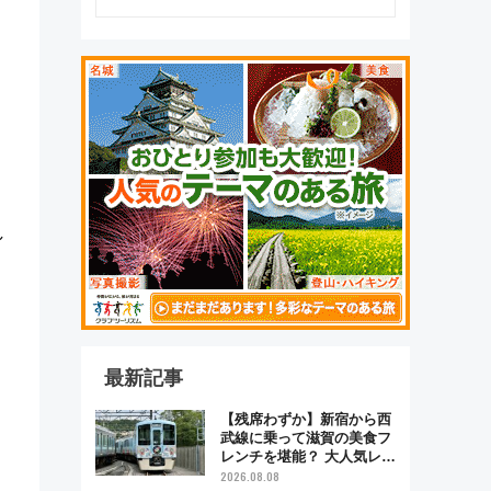
し
最新記事
【残席わずか】新宿から西
武線に乗って滋賀の美食フ
レンチを堪能？ 大人気レス
トラン列車「52席の至福」
2026.08.08