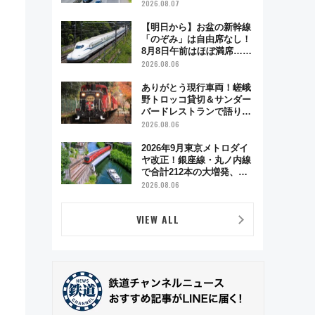
2026.08.07
【明日から】お盆の新幹線
「のぞみ」は自由席なし！
8月8日午前はほぼ満席…で
も数時間ズラせば空きが見
2026.08.06
つかることも 混雑避ける
「空席」探しのコツ
ありがとう現行車両！嵯峨
野トロッコ貸切＆サンダー
バードレストランで語り合
う秋の京都 斉藤雪乃＆福
2026.08.06
原トシヒロと行く！9月13
日「京都の鉄道満喫ツア
2026年9月東京メトロダイ
ー」開催
ヤ改正！銀座線・丸ノ内線
で合計212本の大増発、混
雑緩和に期待
2026.08.06
VIEW ALL