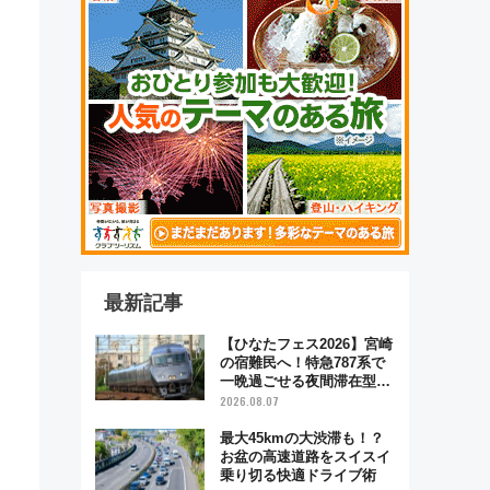
最新記事
【ひなたフェス2026】宮崎
の宿難民へ！特急787系で
一晩過ごせる夜間滞在型イ
ベント「スワローおひさ
2026.08.07
ま」が救世主に？
最大45kmの大渋滞も！？
お盆の高速道路をスイスイ
乗り切る快適ドライブ術