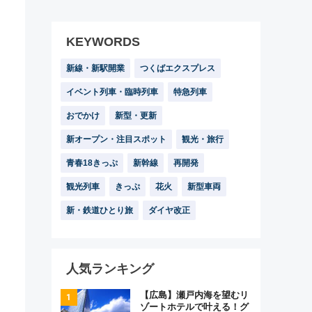
KEYWORDS
新線・新駅開業
つくばエクスプレス
イベント列車・臨時列車
特急列車
おでかけ
新型・更新
新オープン・注目スポット
観光・旅行
青春18きっぷ
新幹線
再開発
観光列車
きっぷ
花火
新型車両
新・鉄道ひとり旅
ダイヤ改正
人気ランキング
【広島】瀬戸内海を望むリ
ゾートホテルで叶える！グ