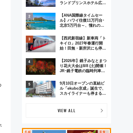
ランドプリンスホテル広島
のフォトウエディング＆カ
ジュアルパーティープラン
【ANA国際線タイムセー
ル】ハワイ往復11万円台･
北京5万円台～、憧れのビ
ジネスクラスも！来春の
GW旅行まで狙える激アツ
【西武新宿線】新車両「ト
路線まとめ（8/10まで）
キイロ」2027年春運行開
始！田無・新所沢にも停
車 2028年春には「第2
弾」も
【2026年】銚子みなとまつ
り花火大会は8/8 (土)開催！
JR･銚子電鉄の臨時列車や
アクセス情報、利根川に咲
く8,000発の大迫力＆屋台
9月10日オープンの直結ビ
め
を満喫
ル「ekubo京成」誕生で、
スカイライナーも停まる巨
大ハブ駅・新鎌ヶ谷はどう
変わる？ 全テナント情報も
公開！
VIEW ALL
ホ