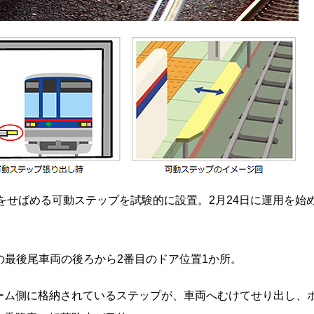
をせばめる可動ステップを試験的に設置。2月24日に運用を始
の最後尾車両の後ろから2番目のドア位置1か所。
ーム側に格納されているステップが、車両へむけてせり出し、