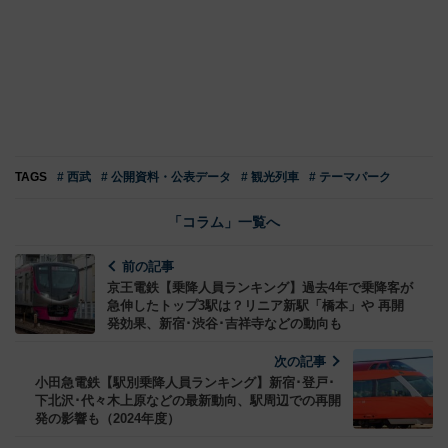
TAGS
# 西武
# 公開資料・公表データ
# 観光列車
# テーマパーク
「コラム」一覧へ
前の記事
京王電鉄【乗降人員ランキング】過去4年で乗降客が
急伸したトップ3駅は？リニア新駅「橋本」や 再開
発効果、新宿･渋谷･吉祥寺などの動向も
次の記事
小田急電鉄【駅別乗降人員ランキング】新宿･登戸･
下北沢･代々木上原などの最新動向、駅周辺での再開
発の影響も（2024年度）