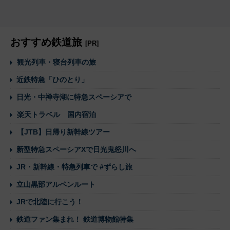
おすすめ鉄道旅
[PR]
観光列車・寝台列車の旅
近鉄特急「ひのとり」
日光・中禅寺湖に特急スペーシアで
楽天トラベル 国内宿泊
【JTB】日帰り新幹線ツアー
新型特急スペーシアXで日光鬼怒川へ
JR・新幹線・特急列車で #ずらし旅
立山黒部アルペンルート
JRで北陸に行こう！
鉄道ファン集まれ！ 鉄道博物館特集