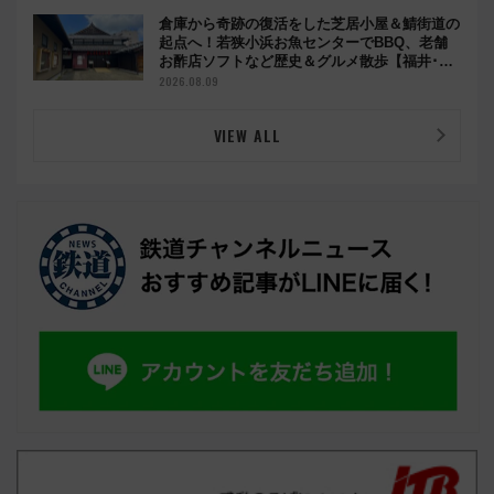
倉庫から奇跡の復活をした芝居小屋＆鯖街道の
起点へ！若狭小浜お魚センターでBBQ、老舗
お酢店ソフトなど歴史＆グルメ散歩【福井･小
浜観光】
2026.08.09
VIEW ALL