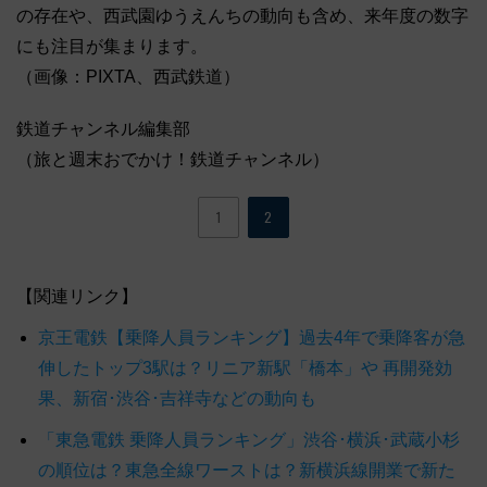
の存在や、西武園ゆうえんちの動向も含め、来年度の数字
にも注目が集まります。
（画像：PIXTA、西武鉄道）
鉄道チャンネル編集部
（旅と週末おでかけ！鉄道チャンネル）
1
2
【関連リンク】
京王電鉄【乗降人員ランキング】過去4年で乗降客が急
伸したトップ3駅は？リニア新駅「橋本」や 再開発効
果、新宿･渋谷･吉祥寺などの動向も
「東急電鉄 乗降人員ランキング」渋谷･横浜･武蔵小杉
の順位は？東急全線ワーストは？新横浜線開業で新た