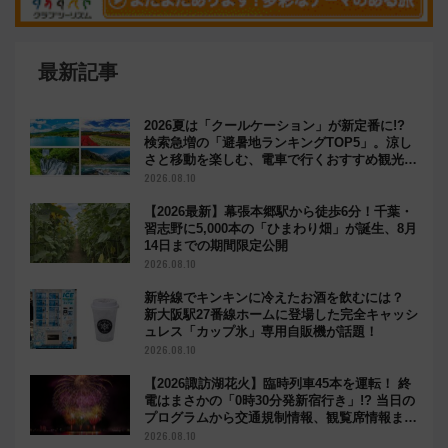
最新記事
2026夏は「クールケーション」が新定番に!?
検索急増の「避暑地ランキングTOP5」。涼し
さと移動を楽しむ、電車で行くおすすめ観光情
報も
2026.08.10
【2026最新】幕張本郷駅から徒歩6分！千葉・
習志野に5,000本の「ひまわり畑」が誕生、8月
14日までの期間限定公開
2026.08.10
新幹線でキンキンに冷えたお酒を飲むには？
新大阪駅27番線ホームに登場した完全キャッシ
ュレス「カップ氷」専用自販機が話題！
2026.08.10
【2026諏訪湖花火】臨時列車45本を運転！ 終
電はまさかの「0時30分発新宿行き」!? 当日の
プログラムから交通規制情報、観覧席情報まで
徹底解説
2026.08.10