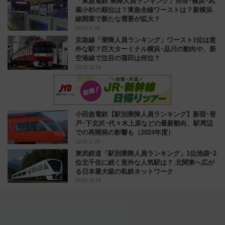
「東急電鉄 乗降人員ランキング」渋谷･横浜･武
蔵小杉の順位は？東急全線ワーストは？新横浜
線開業で新たな需要が拡大？
2025.11.06
京急線「乗降人員ランキング」ワースト1位は意
外な駅？巨大ターミナル横浜･品川の動向や、新
空港線で注目の蒲田は何位？
2025.12.26
小田急電鉄【駅別乗降人員ランキング】新宿･登
戸･下北沢･代々木上原などの最新動向、駅周辺
での再開発の影響も（2024年度）
2025.11.25
東武鉄道「駅別乗降人員ランキング」1位池袋･2
位北千住に続く意外な人気駅は？ 北関東へ広が
る日本最大級の私鉄ネットワーク
2025.12.04