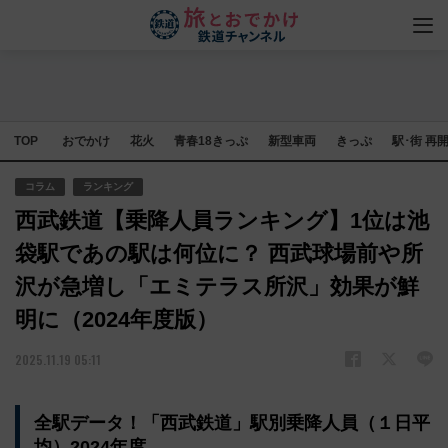
TOP
おでかけ
花火
青春18きっぷ
新型車両
きっぷ
駅･街 再
コラム
ランキング
西武鉄道【乗降人員ランキング】1位は池
袋駅であの駅は何位に？ 西武球場前や所
沢が急増し「エミテラス所沢」効果が鮮
明に（2024年度版）
2025.11.19 05:11
全駅データ！「西武鉄道」駅別乗降人員（１日平
均）2024年度