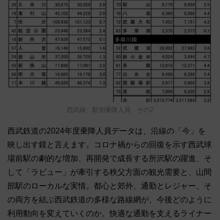
西武線 駅別乗降人員 その2
西武鉄道の2024年度乗降人員データは、沿線の「今」を
映し出す鏡と言えます。コロナ禍からの回復を示す西武球
場前駅の劇的な増加、再開発で成長する所沢駅の躍進、そ
して「ラビュー」が牽引する秩父方面の観光需要と、山間
部駅のローカルな実情。都心と郊外、通勤とレジャー、そ
の両方を結ぶ西武鉄道の多様な路線網が、今後どのように
利用動向を変えていくのか。快適な通勤を支えるライナー