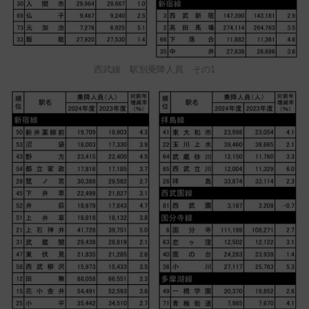
西武線 駅別乗降人員 その1