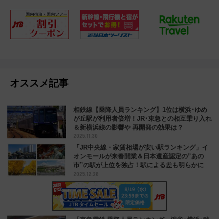
オススメ記事
相鉄線【乗降人員ランキング】1位は横浜･ゆめ
が丘駅が利用者倍増！JR･東急との相互乗り入れ
＆新横浜線の影響や 再開発の効果は？
2025.11.30
「JR中央線・家賃相場が安い駅ランキング」イ
オンモールが来春開業＆日本遺産認定の”あの
市”の駅が上位を独占！駅による差も明らかに
2025.12.28