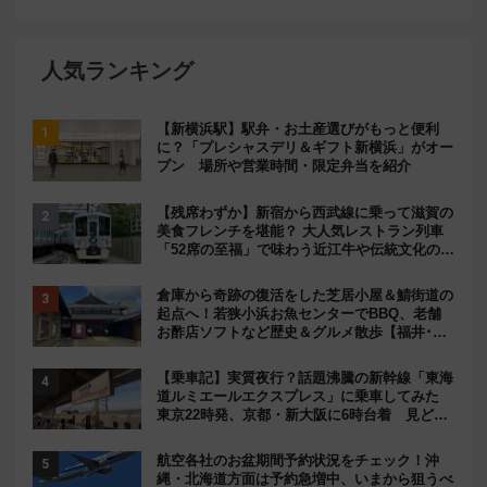
人気ランキング
【新横浜駅】駅弁・お土産選びがもっと便利
に？「プレシャスデリ＆ギフト新横浜」がオー
プン 場所や営業時間・限定弁当を紹介
【残席わずか】新宿から西武線に乗って滋賀の
美食フレンチを堪能？ 大人気レストラン列車
「52席の至福」で味わう近江牛や伝統文化の特
別コラボ
倉庫から奇跡の復活をした芝居小屋＆鯖街道の
起点へ！若狭小浜お魚センターでBBQ、老舗
お酢店ソフトなど歴史＆グルメ散歩【福井･小
浜観光】
【乗車記】実質夜行？話題沸騰の新幹線「東海
道ルミエールエクスプレス」に乗車してみた
東京22時発、京都・新大阪に6時台着 見どこ
ろは岐阜羽島の素晴らし過ぎる朝
航空各社のお盆期間予約状況をチェック！沖
縄・北海道方面は予約急増中、いまから狙うべ