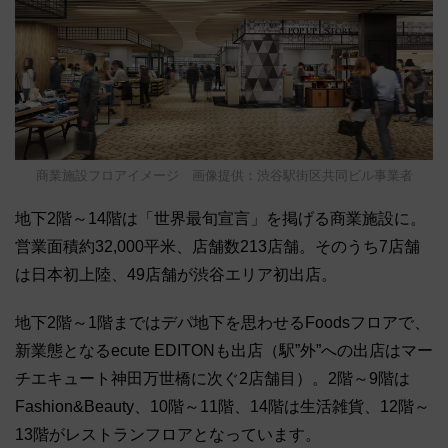
商業施設フロアイメージ 画像提供：渋谷駅街区共同ビル事業者
地下2階～14階は「世界最旬宣言」を掲げる商業施設に。
営業面積約32,000平米、店舗数213店舗。そのうち7店舗
は日本初上陸、49店舗が渋谷エリア初出店。
地下2階～1階まではデパ地下を思わせるFoodsフロアで、
新業態となるecute EDITONも出店（駅”外”への出店はマー
チエキュート神田万世橋に次ぐ2店舗目）。2階～9階は
Fashion&Beauty、10階～11階、14階は生活雑貨、12階～
13階がレストランフロアとなっています。