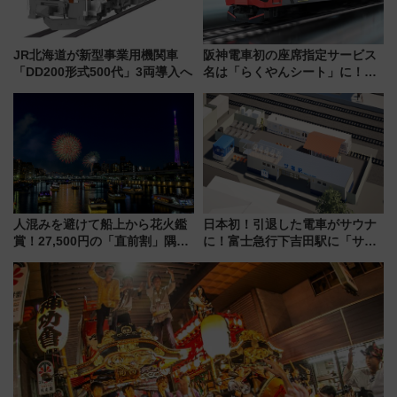
JR北海道が新型事業用機関車
阪神電車初の座席指定サービス
「DD200形式500代」3両導入へ
名は「らくやんシート」に！新
型3000系で大阪梅田～山陽姫路
を快適移動
人混みを避けて船上から花火鑑
日本初！引退した電車がサウナ
賞！27,500円の「直前割」隅田
に！富士急行下吉田駅に「サ電
川花火クルーズはデパ地下グル
（SADEN）」2026年12月開
メも持ち込みOK
業 行き交う電車の音や振動を
感じながら「ととのう」新感覚