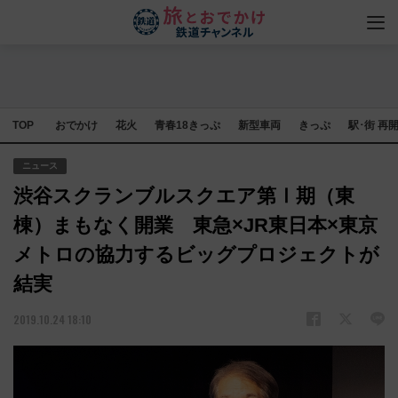
TOP
おでかけ
花火
青春18きっぷ
新型車両
きっぷ
駅･街 再
ニュース
渋谷スクランブルスクエア第Ⅰ期（東
棟）まもなく開業 東急×JR東日本×東京
メトロの協力するビッグプロジェクトが
結実
2019.10.24 18:10