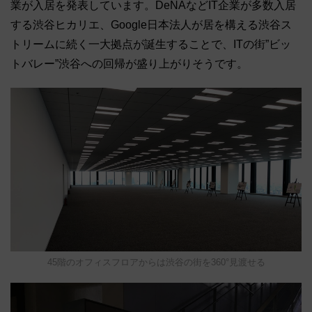
業が入居を発表しています。DeNAなどIT企業が多数入居
する渋谷ヒカリエ、Google日本法人が居を構える渋谷ス
トリームに続く一大拠点が誕生することで、ITの街”ビッ
トバレー”渋谷への回帰が盛り上がりそうです。
45階のオフィスフロアからは渋谷の街を360°見渡せる