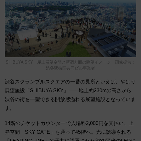
SHIBUYA SKY 屋上展望空間と新宿方面の眺望イメージ 画像提供：
渋谷駅街区共同ビル事業者
渋谷スクランブルスクエアの一番の見所といえば、やはり
展望施設「SHIBUYA SKY」――地上約230mの高さから
渋谷の街を一望できる開放感溢れる展望施設となっていま
す。
14階のチケットカウンターで入場料2,000円を支払い、上
昇空間「SKY GATE」を通って45階へ。光に誘導される
「LEADING LINE」や天井に設置された約30平米のLEDに