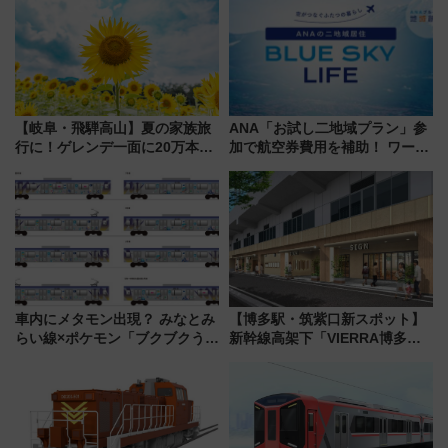
【岐阜・飛騨高山】夏の家族旅
ANA「お試し二地域プラン」参
行に！ゲレンデ一面に20万本の
加で航空券費用を補助！ ワーケ
ひまわりが咲き誇る「アルコピ
ーションや週末移住に最適な自
アひまわり園」開園
治体は？ 2026年は対象のエリア
が拡大！
車内にメタモン出現？ みなとみ
【博多駅・筑紫口新スポット】
らい線×ポケモン「ブクブクうみ
新幹線高架下「VIERRA博多テ
ぞこの街」ラッピング電車が運
ラス」が9/18開業！九州初出店
行開始に！ この夏は直通列車で
など注目の全6店舗 「博多活憩
横浜へ！
通り」も一新