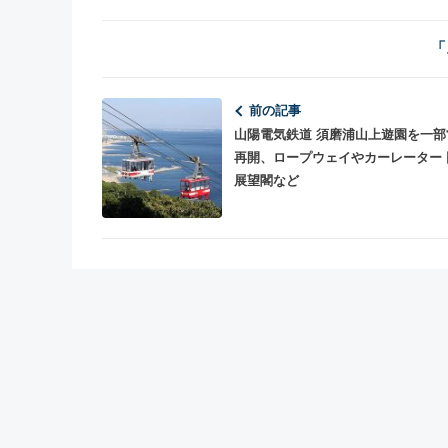
「
前の記事
山陽電気鉄道 須磨浦山上遊園を一部
再開、ロープウェイやカーレーター 
展望閣など