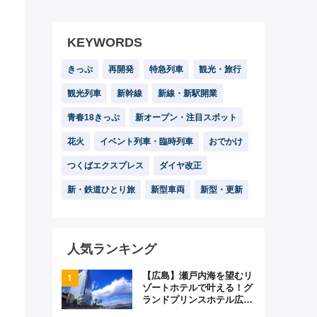
KEYWORDS
きっぷ
再開発
特急列車
観光・旅行
観光列車
新幹線
新線・新駅開業
青春18きっぷ
新オープン・注目スポット
花火
イベント列車・臨時列車
おでかけ
つくばエクスプレス
ダイヤ改正
新・鉄道ひとり旅
新型車両
新型・更新
人気ランキング
【広島】瀬戸内海を望むリ
ゾートホテルで叶える！グ
ランドプリンスホテル広島
のフォトウエディング＆カ