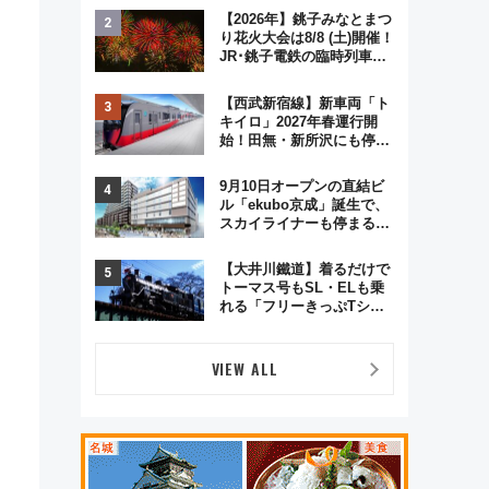
ジュアルパーティープラン
【2026年】銚子みなとまつ
り花火大会は8/8 (土)開催！
JR･銚子電鉄の臨時列車や
アクセス情報、利根川に咲
く8,000発の大迫力＆屋台
【西武新宿線】新車両「ト
を満喫
キイロ」2027年春運行開
始！田無・新所沢にも停
車 2028年春には「第2
弾」も
9月10日オープンの直結ビ
ル「ekubo京成」誕生で、
スカイライナーも停まる巨
大ハブ駅・新鎌ヶ谷はどう
変わる？ 全テナント情報も
【大井川鐵道】着るだけで
公開！
トーマス号もSL・ELも乗
れる「フリーきっぷTシャ
ツ」8月6日より受注販売
VIEW ALL