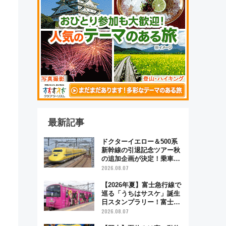
最新記事
ドクターイエロー＆500系
新幹線の引退記念ツアー秋
の追加企画が決定！乗車体
験やグッズ・ホテル情報ま
2026.08.07
とめ
【2026年夏】富士急行線で
巡る「うちはサスケ」誕生
日スタンプラリー！富士急
ハイランド限定グルメ＆グ
2026.08.07
ッズ徹底ガイド