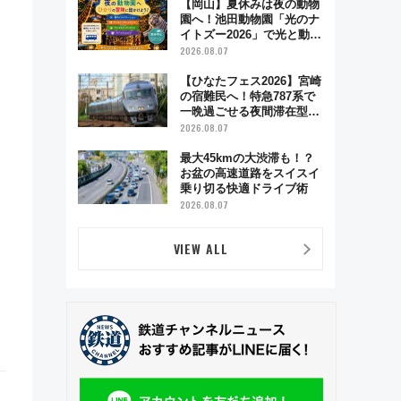
【岡山】夏休みは夜の動物
園へ！池田動物園「光のナ
イトズー2026」で光と動物
が彩る特別な夜
2026.08.07
【ひなたフェス2026】宮崎
の宿難民へ！特急787系で
一晩過ごせる夜間滞在型イ
ベント「スワローおひさ
2026.08.07
ま」が救世主に？
最大45kmの大渋滞も！？
お盆の高速道路をスイスイ
乗り切る快適ドライブ術
2026.08.07
VIEW ALL