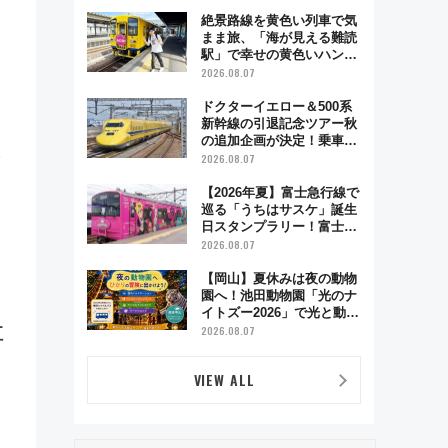
絶景路線を黄色い列車で気
まま旅、「海が見える難読
駅」で幸せの黄色いハンカ
チに願いを 「新・鉄道ひ
2026.08.07
とり旅」279回目の舞台は
「島原鉄道」
ドクターイエロー＆500系
新幹線の引退記念ツアー秋
の追加企画が決定！乗車体
験やグッズ・ホテル情報ま
2026.08.07
とめ
【2026年夏】富士急行線で
巡る「うちはサスケ」誕生
日スタンプラリー！富士急
ハイランド限定グルメ＆グ
2026.08.07
ッズ徹底ガイド
【岡山】夏休みは夜の動物
園へ！池田動物園「光のナ
イトズー2026」で光と動物
が彩る特別な夜
2026.08.07
江
VIEW ALL