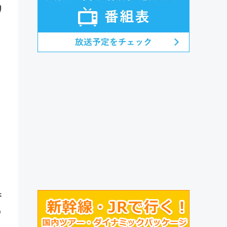
り
香
の