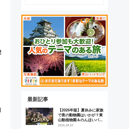
梁
最新記事
畑
【2026年版】夏休みに家族
で夜の動物園はいかが？東
山動植物園＆のんほいパー
ク「ナイトZOO」開催情報
2026.08.07