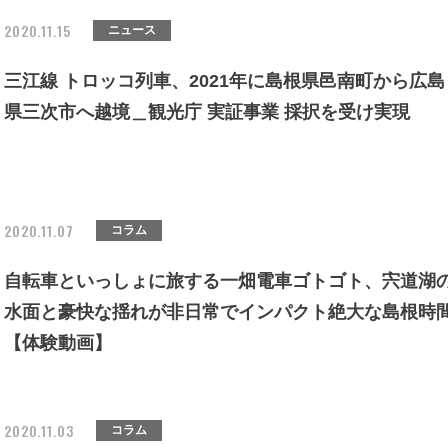
2020.11.15
ニュース
三江線 トロッコ列車、2021年に島根県邑南町から広島
県三次市へ越境＿観光庁 実証事業 採択を受け実現
2020.11.07
コラム
自転車といっしょに旅する一畑電車ゴトゴト、宍道湖
水面と豪快な揺れが非日常でインパクト絶大な島根時
【体験動画】
2020.11.03
コラム