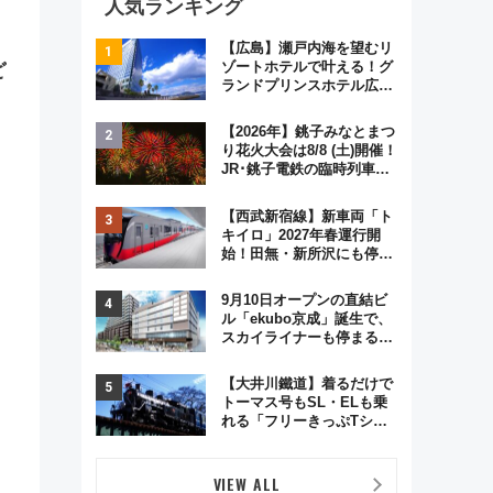
人気ランキング
【広島】瀬戸内海を望むリ
ゾートホテルで叶える！グ
ど
ランドプリンスホテル広島
のフォトウエディング＆カ
ジュアルパーティープラン
【2026年】銚子みなとまつ
り花火大会は8/8 (土)開催！
JR･銚子電鉄の臨時列車や
アクセス情報、利根川に咲
く8,000発の大迫力＆屋台
【西武新宿線】新車両「ト
を満喫
キイロ」2027年春運行開
始！田無・新所沢にも停
車 2028年春には「第2
弾」も
9月10日オープンの直結ビ
ル「ekubo京成」誕生で、
スカイライナーも停まる巨
大ハブ駅・新鎌ヶ谷はどう
変わる？ 全テナント情報も
【大井川鐵道】着るだけで
公開！
トーマス号もSL・ELも乗
れる「フリーきっぷTシャ
ツ」8月6日より受注販売
VIEW ALL