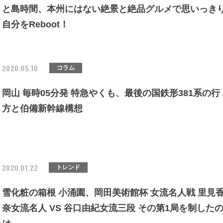
と島時間、本州にはない絶景と絶品グルメで思いっき
自分をReboot！
2020.05.10
コラム
岡山 毎時05分発 特急やくも、最後の国鉄形381系の行
方と伯備新幹線構想
2020.01.22
トレンド
雪化粧の箱根 小涌園、岡田美術館杯 女流名人戦 里見
奈女流名人 VS 谷口由紀女流三段 その第1局を制した